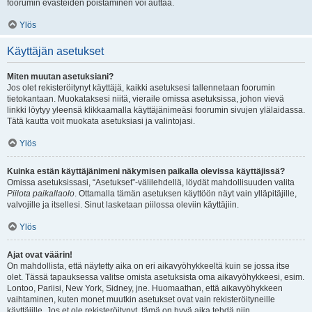
foorumin evästeiden poistaminen voi auttaa.
Ylös
Käyttäjän asetukset
Miten muutan asetuksiani?
Jos olet rekisteröitynyt käyttäjä, kaikki asetuksesi tallennetaan foorumin
tietokantaan. Muokataksesi niitä, vieraile omissa asetuksissa, johon vievä
linkki löytyy yleensä klikkaamalla käyttäjänimeäsi foorumin sivujen ylälaidassa.
Tätä kautta voit muokata asetuksiasi ja valintojasi.
Ylös
Kuinka estän käyttäjänimeni näkymisen paikalla olevissa käyttäjissä?
Omissa asetuksissasi, “Asetukset”-välilehdellä, löydät mahdollisuuden valita
Piilota paikallaolo
. Ottamalla tämän asetuksen käyttöön näyt vain ylläpitäjille,
valvojille ja itsellesi. Sinut lasketaan piilossa oleviin käyttäjiin.
Ylös
Ajat ovat väärin!
On mahdollista, että näytetty aika on eri aikavyöhykkeeltä kuin se jossa itse
olet. Tässä tapauksessa valitse omista asetuksista oma aikavyöhykkeesi, esim.
Lontoo, Pariisi, New York, Sidney, jne. Huomaathan, että aikavyöhykkeen
vaihtaminen, kuten monet muutkin asetukset ovat vain rekisteröityneille
käyttäjille. Jos et ole rekisteröitynyt, tämä on hyvä aika tehdä niin.