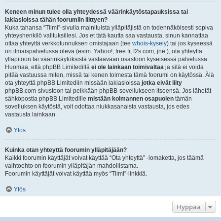
Keneen minun tulee olla yhteydessä väärinkäytöstapauksissa tai
lakiasioissa tähän foorumiin liittyen?
Kuka tahansa “Tiimi”-sivulla mainituista ylläpitäjistä on todennäköisesti sopiva
yhteyshenkilö valituksillesi. Jos et tätä kautta saa vastausta, sinun kannattaa
ottaa yhteyttä verkkotunnuksen omistajaan (tee
whois-kysely
) tai jos kyseessä
on ilmaispalvelussa oleva (esim. Yahoo!, free.fr, f2s.com, jne.), ota yhteyttä
ylläpitoon tai väärinkäytöksistä vastaavaan osastoon kyseisessä palvelussa.
Huomaa, että phpBB Limitedillä
ei ole lainkaan toimivaltaa
ja sitä ei voida
pitää vastuussa miten, missä tai kenen toimesta tämä foorumi on käytössä. Älä
ota yhteyttä phpBB Limitediin missään lakiasioissa
jotka eivät liity
phpBB.com-sivustoon tai pelkkään phpBB-sovellukseen itseensä. Jos lähetät
sähköpostia phpBB Limitedille
mistään kolmannen osapuolen
tämän
sovelluksen käytöstä, voit odottaa niukkasanaista vastausta, jos edes
vastausta lainkaan.
Ylös
Kuinka otan yhteyttä foorumin ylläpitäjään?
Kaikki foorumin käyttäjät voivat käyttää “Ota yhteyttä” -lomaketta, jos täämä
vaihtoehto on foorumin ylläpitäjän mahdollistama.
Foorumin käyttäjät voivat käyttää myös “Tiimi”-linkkiä.
Ylös
Hyppää