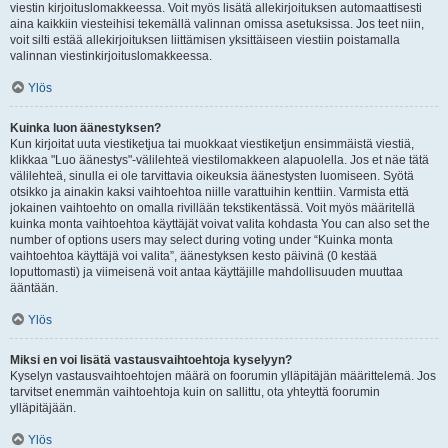
viestin kirjoituslomakkeessa. Voit myös lisätä allekirjoituksen automaattisesti
aina kaikkiin viesteihisi tekemällä valinnan omissa asetuksissa. Jos teet niin,
voit silti estää allekirjoituksen liittämisen yksittäiseen viestiin poistamalla
valinnan viestinkirjoituslomakkeessa.
Ylös
Kuinka luon äänestyksen?
Kun kirjoitat uuta viestiketjua tai muokkaat viestiketjun ensimmäistä viestiä,
klikkaa "Luo äänestys"-välilehteä viestilomakkeen alapuolella. Jos et näe tätä
välilehteä, sinulla ei ole tarvittavia oikeuksia äänestysten luomiseen. Syötä
otsikko ja ainakin kaksi vaihtoehtoa niille varattuihin kenttiin. Varmista että
jokainen vaihtoehto on omalla rivillään tekstikentässä. Voit myös määritellä
kuinka monta vaihtoehtoa käyttäjät voivat valita kohdasta You can also set the
number of options users may select during voting under “Kuinka monta
vaihtoehtoa käyttäjä voi valita”, äänestyksen kesto päivinä (0 kestää
loputtomasti) ja viimeisenä voit antaa käyttäjille mahdollisuuden muuttaa
ääntään.
Ylös
Miksi en voi lisätä vastausvaihtoehtoja kyselyyn?
Kyselyn vastausvaihtoehtojen määrä on foorumin ylläpitäjän määrittelemä. Jos
tarvitset enemmän vaihtoehtoja kuin on sallittu, ota yhteyttä foorumin
ylläpitäjään.
Ylös