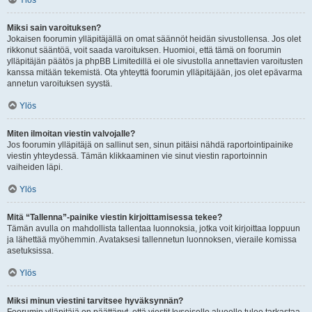
Ylös
Miksi sain varoituksen?
Jokaisen foorumin ylläpitäjällä on omat säännöt heidän sivustollensa. Jos olet
rikkonut sääntöä, voit saada varoituksen. Huomioi, että tämä on foorumin
ylläpitäjän päätös ja phpBB Limitedillä ei ole sivustolla annettavien varoitusten
kanssa mitään tekemistä. Ota yhteyttä foorumin ylläpitäjään, jos olet epävarma
annetun varoituksen syystä.
Ylös
Miten ilmoitan viestin valvojalle?
Jos foorumin ylläpitäjä on sallinut sen, sinun pitäisi nähdä raportointipainike
viestin yhteydessä. Tämän klikkaaminen vie sinut viestin raportoinnin
vaiheiden läpi.
Ylös
Mitä “Tallenna”-painike viestin kirjoittamisessa tekee?
Tämän avulla on mahdollista tallentaa luonnoksia, jotka voit kirjoittaa loppuun
ja lähettää myöhemmin. Avataksesi tallennetun luonnoksen, vieraile komissa
asetuksissa.
Ylös
Miksi minun viestini tarvitsee hyväksynnän?