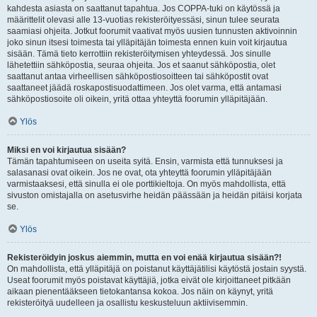
kahdesta asiasta on saattanut tapahtua. Jos COPPA-tuki on käytössä ja
määrittelit olevasi alle 13-vuotias rekisteröityessäsi, sinun tulee seurata
saamiasi ohjeita. Jotkut foorumit vaativat myös uusien tunnusten aktivoinnin
joko sinun itsesi toimesta tai ylläpitäjän toimesta ennen kuin voit kirjautua
sisään. Tämä tieto kerrottiin rekisteröitymisen yhteydessä. Jos sinulle
lähetettiin sähköpostia, seuraa ohjeita. Jos et saanut sähköpostia, olet
saattanut antaa virheellisen sähköpostiosoitteen tai sähköpostit ovat
saattaneet jäädä roskapostisuodattimeen. Jos olet varma, että antamasi
sähköpostiosoite oli oikein, yritä ottaa yhteyttä foorumin ylläpitäjään.
Ylös
Miksi en voi kirjautua sisään?
Tämän tapahtumiseen on useita syitä. Ensin, varmista että tunnuksesi ja
salasanasi ovat oikein. Jos ne ovat, ota yhteyttä foorumin ylläpitäjään
varmistaaksesi, että sinulla ei ole porttikieltoja. On myös mahdollista, että
sivuston omistajalla on asetusvirhe heidän päässään ja heidän pitäisi korjata
se.
Ylös
Rekisteröidyin joskus aiemmin, mutta en voi enää kirjautua sisään?!
On mahdollista, että ylläpitäjä on poistanut käyttäjätilisi käytöstä jostain syystä.
Useat foorumit myös poistavat käyttäjiä, jotka eivät ole kirjoittaneet pitkään
aikaan pienentääkseen tietokantansa kokoa. Jos näin on käynyt, yritä
rekisteröityä uudelleen ja osallistu keskusteluun aktiivisemmin.