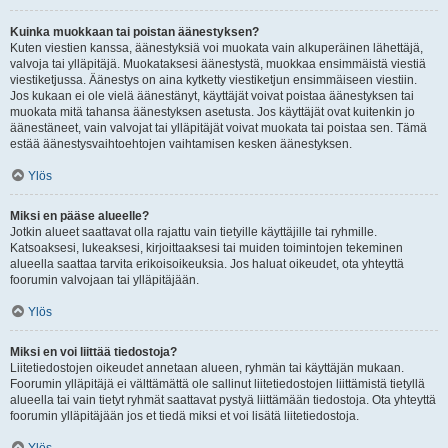
Kuinka muokkaan tai poistan äänestyksen?
Kuten viestien kanssa, äänestyksiä voi muokata vain alkuperäinen lähettäjä,
valvoja tai ylläpitäjä. Muokataksesi äänestystä, muokkaa ensimmäistä viestiä
viestiketjussa. Äänestys on aina kytketty viestiketjun ensimmäiseen viestiin.
Jos kukaan ei ole vielä äänestänyt, käyttäjät voivat poistaa äänestyksen tai
muokata mitä tahansa äänestyksen asetusta. Jos käyttäjät ovat kuitenkin jo
äänestäneet, vain valvojat tai ylläpitäjät voivat muokata tai poistaa sen. Tämä
estää äänestysvaihtoehtojen vaihtamisen kesken äänestyksen.
Ylös
Miksi en pääse alueelle?
Jotkin alueet saattavat olla rajattu vain tietyille käyttäjille tai ryhmille.
Katsoaksesi, lukeaksesi, kirjoittaaksesi tai muiden toimintojen tekeminen
alueella saattaa tarvita erikoisoikeuksia. Jos haluat oikeudet, ota yhteyttä
foorumin valvojaan tai ylläpitäjään.
Ylös
Miksi en voi liittää tiedostoja?
Liitetiedostojen oikeudet annetaan alueen, ryhmän tai käyttäjän mukaan.
Foorumin ylläpitäjä ei välttämättä ole sallinut liitetiedostojen liittämistä tietyllä
alueella tai vain tietyt ryhmät saattavat pystyä liittämään tiedostoja. Ota yhteyttä
foorumin ylläpitäjään jos et tiedä miksi et voi lisätä liitetiedostoja.