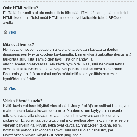
Onko HTML sallittu?
Ei. Tällä foorumilla ei ole mahdollista lähettää HTML:ää siten, että se toimisi
HTML-koodina. Yleisimmät HTML-muotoilut voi kuitenkin tehdä BBCoden
avulla.
Ylös
Mitä ovat hymiöt?
Hymiöt tai emoticonit ovat pieniä kuvia joita voidaan käyttää tunteiden
ilmaisemiseen lyhyitä koodeja käyttämällä. Esimerkiksi :) tarkoittaa iloista ja :(
tarkoittaa surullista. Hymiöiden täysi lista on nähtävillä
viestinlähetyslomakkeessa. Älä käytä hymiöitä liikaa, sillä ne voivat tehdä
viestistä lukukelvottoman ja valvoja voi poistaa niitä tai viestin kokonaan.
Foorumin ylläpitäjä on voinut myös määritellä rajan yksittäisen viestin
hymiöiden määrälle.
Ylös
Voinko lähettää kuvia?
Kyllä, kuvia voidaan käyttää viesteissäsi. Jos ylläpitäjä on sallinut liitteet, voit
mahdollisesti ladata kuvan foorumille. Muutoin sinun täytyy antaa osoite
julkisesti saatavilla olevaan kuvaan, esim. http://www.example.com/my-
picture.gif. Et voi antaa osoitetta omalla koneellasi oleviin kuviin (ellei se ole
yleinen palvelin) tai kuviin, jotka ovat käyttäjätunnistuksen takana, esim.
hotmail tai yahoo sähköpostilaatikot, salasanasuojatut sivustot, jne.
Näyttääksesi kuvan, käytä BBCoden [img]-tagia.