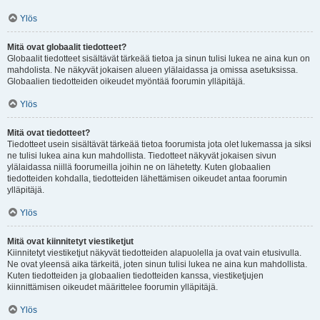
Ylös
Mitä ovat globaalit tiedotteet?
Globaalit tiedotteet sisältävät tärkeää tietoa ja sinun tulisi lukea ne aina kun on
mahdolista. Ne näkyvät jokaisen alueen ylälaidassa ja omissa asetuksissa.
Globaalien tiedotteiden oikeudet myöntää foorumin ylläpitäjä.
Ylös
Mitä ovat tiedotteet?
Tiedotteet usein sisältävät tärkeää tietoa foorumista jota olet lukemassa ja siksi
ne tulisi lukea aina kun mahdollista. Tiedotteet näkyvät jokaisen sivun
ylälaidassa niillä foorumeilla joihin ne on lähetetty. Kuten globaalien
tiedotteiden kohdalla, tiedotteiden lähettämisen oikeudet antaa foorumin
ylläpitäjä.
Ylös
Mitä ovat kiinnitetyt viestiketjut
Kiinnitetyt viestiketjut näkyvät tiedotteiden alapuolella ja ovat vain etusivulla.
Ne ovat yleensä aika tärkeitä, joten sinun tulisi lukea ne aina kun mahdollista.
Kuten tiedotteiden ja globaalien tiedotteiden kanssa, viestiketjujen
kiinnittämisen oikeudet määrittelee foorumin ylläpitäjä.
Ylös