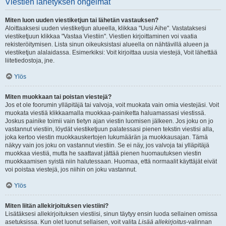
Viestien lähetyksen ongelmat
Miten luon uuden viestiketjun tai lähetän vastauksen?
Aloittaaksesi uuden viestiketjun alueella, klikkaa "Uusi Aihe". Vastataksesi
viestiketjuun klikkaa "Vastaa Viestiin". Viestien kirjoittaminen voi vaatia
rekisteröitymisen. Lista sinun oikeuksistasi alueella on nähtävillä alueen ja
viestiketjun alalaidassa. Esimerkiksi: Voit kirjoittaa uusia viestejä, Voit lähettää
liitetiedostoja, jne.
Ylös
Miten muokkaan tai poistan viestejä?
Jos et ole foorumin ylläpitäjä tai valvoja, voit muokata vain omia viestejäsi. Voit
muokata viestiä klikkaamalla muokkaa-painiketta haluamassasi viestissä.
Joskus painike toimii vain tietyn ajan viestin luomisen jälkeen. Jos joku on jo
vastannut viestiin, löydät viestiketjuun palatessasi pienen tekstin viestisi alla,
joka kertoo viestin muokkauskertojen lukumäärän ja muokkausajan. Tämä
näkyy vain jos joku on vastannut viestiin. Se ei näy, jos valvoja tai ylläpitäjä
muokkaa viestiä, mutta he saattavat jättää pienen huomautuksen viestin
muokkaamisen syistä niin halutessaan. Huomaa, että normaalit käyttäjät eivät
voi poistaa viestejä, jos niihin on joku vastannut.
Ylös
Miten liitän allekirjoituksen viestiini?
Lisätäksesi allekirjoituksen viestiisi, sinun täytyy ensin luoda sellainen omissa
asetuksissa. Kun olet luonut sellaisen, voit valita
Lisää allekirjoitus
-valinnan