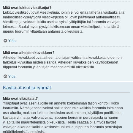
Mitä ovat lukitut viestiketjut?
Lukitut viestiketjut ovat viestiketjuja, joihin ei voi enää lähettää vastauksia ja
mahdolliset kyselyt joita viestiketjussa oli, ovat päättyneet automaattisesti.
Viestiketjuja voidaan lukita useista syistä ylläpitäjän tai foorumin valvojan
toimesta. Saatat myös pystyä lukitsemaan oman viestiketjusi, mutta tämä
riippuu foorumin ylläpitäjän antamista oikeuksista.
Ylös
Mitä ovat aiheiden kuvakkeet?
Aiheiden kuvakkeet ovat aiheen aloittajan valitsemia kuvakkeita joiden on
tarkoitus kuvastaa niiden sisältöä. Aiheiden kuvakkeiden käyttöoikeudet
riippuvat foorumin ylläpitäjän määrittelemistä oikeuksista.
Ylös
Käyttäjätasot ja ryhmät
Mitä ovat ylläpitäjät?
Ylläpitäjät ovat jäseniä joille on annettu korkeimman tason kontrolli koko
foorumiin. Nämä jäsenet voivat hallita foorumin kaikkia foorumin toiminnan
osa-alueita, mukaan lukien oikeuksien asettaminen, käyttäjien porttikiellot,
käyttäjäryhmät ja valvojat yms., riippuen foorumin perustajasta ja hänen
ylläpitäjille määrittelemistä oikeuksista. Heillä saattaa olla myös täydet
valvojan oikeudet kaikilla keskustelualueilla, riippuen foorumin perustajan
määrittelemistä asetuksista.