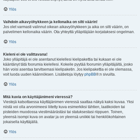
Ylös
Vaihdoin aikavyöhykkeen ja kellonaika on silti väärin!
Jos olet varmasti valinnut oikean aikavyöhykkeen ja aika on silti väärin, on
palvelimen kellonaika väärin. Ota yhteyttä ylläpitäjään korjataksesi ongelman.
Ylös
Kieleni ei ole valittavana!
Joko ylläpitäjä ei ole asentanut kielellesi kielipakettia tai kukaan ei ole
kääntänyt tätä foorumia kielellesi. Kokeile pyytää foorumin ylläpitäjältä, josko
hän voisi asentaa tarvitsemasi kielipaketin. Jos kielipakettia ei ole olemassa,
voit luoda uuden käännöksen. Lisätietoja löytyy
phpBB
®:n sivuilta.
Ylös
Mitä kuvia on käyttäjänimeni vieressä?
Viestejä katsottaessa käyttäjänimen vieressä saattaa näkyä kaksi kuvaa. Yksi
niistä voi olla arvonimeesi liitetty kuva esimerkiksi tähtien, laatikoiden tai
pisteiden muodossa viestimäärästäsi tai statuksestasi riippuen. Toinen,
yleensä isompi kuva on avatar ja on yleensä uniikki tai henkilökohtainen
jokaisella käyttäjällä.
Ylös