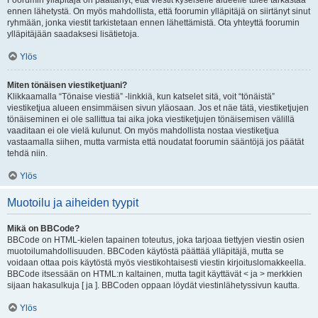
Foorumin ylläpitäjä on päättänyt, että viestit kyseiselle alueelle tulee tarkastaa
ennen lähetystä. On myös mahdollista, että foorumin ylläpitäjä on siirtänyt sinut
ryhmään, jonka viestit tarkistetaan ennen lähettämistä. Ota yhteyttä foorumin
ylläpitäjään saadaksesi lisätietoja.
Ylös
Miten tönäisen viestiketjuani?
Klikkaamalla “Tönaise viestiä” -linkkiä, kun katselet sitä, voit “tönäistä”
viestiketjua alueen ensimmäisen sivun yläosaan. Jos et näe tätä, viestiketjujen
tönäiseminen ei ole sallittua tai aika joka viestiketjujen tönäisemisen välillä
vaaditaan ei ole vielä kulunut. On myös mahdollista nostaa viestiketjua
vastaamalla siihen, mutta varmista että noudatat foorumin sääntöjä jos päätät
tehdä niin.
Ylös
Muotoilu ja aiheiden tyypit
Mikä on BBCode?
BBCode on HTML-kielen tapainen toteutus, joka tarjoaa tiettyjen viestin osien
muotoilumahdollisuuden. BBCoden käytöstä päättää ylläpitäjä, mutta se
voidaan ottaa pois käytöstä myös viestikohtaisesti viestin kirjoituslomakkeella.
BBCode itsessään on HTML:n kaltainen, mutta tagit käyttävät < ja > merkkien
sijaan hakasulkuja [ ja ]. BBCoden oppaan löydät viestinlähetyssivun kautta.
Ylös