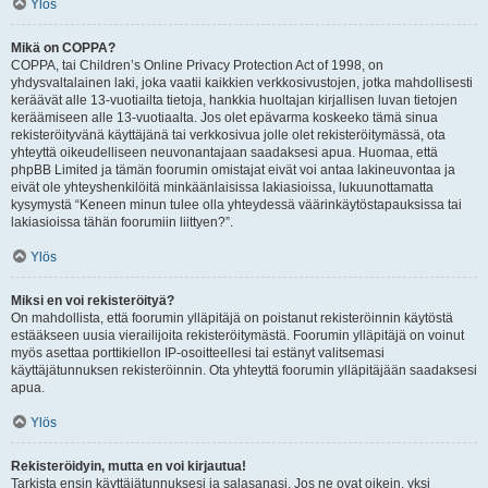
Ylös
Mikä on COPPA?
COPPA, tai Children’s Online Privacy Protection Act of 1998, on
yhdysvaltalainen laki, joka vaatii kaikkien verkkosivustojen, jotka mahdollisesti
keräävät alle 13-vuotiailta tietoja, hankkia huoltajan kirjallisen luvan tietojen
keräämiseen alle 13-vuotiaalta. Jos olet epävarma koskeeko tämä sinua
rekisteröityvänä käyttäjänä tai verkkosivua jolle olet rekisteröitymässä, ota
yhteyttä oikeudelliseen neuvonantajaan saadaksesi apua. Huomaa, että
phpBB Limited ja tämän foorumin omistajat eivät voi antaa lakineuvontaa ja
eivät ole yhteyshenkilöitä minkäänlaisissa lakiasioissa, lukuunottamatta
kysymystä “Keneen minun tulee olla yhteydessä väärinkäytöstapauksissa tai
lakiasioissa tähän foorumiin liittyen?”.
Ylös
Miksi en voi rekisteröityä?
On mahdollista, että foorumin ylläpitäjä on poistanut rekisteröinnin käytöstä
estääkseen uusia vierailijoita rekisteröitymästä. Foorumin ylläpitäjä on voinut
myös asettaa porttikiellon IP-osoitteellesi tai estänyt valitsemasi
käyttäjätunnuksen rekisteröinnin. Ota yhteyttä foorumin ylläpitäjään saadaksesi
apua.
Ylös
Rekisteröidyin, mutta en voi kirjautua!
Tarkista ensin käyttäjätunnuksesi ja salasanasi. Jos ne ovat oikein, yksi