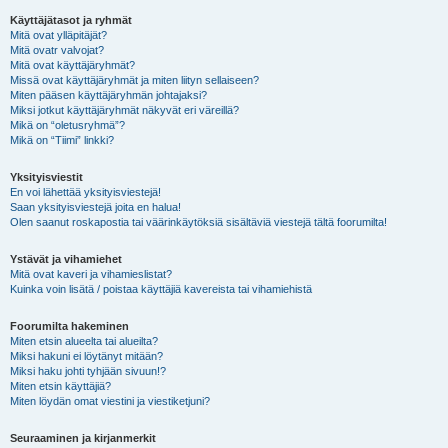
Käyttäjätasot ja ryhmät
Mitä ovat ylläpitäjät?
Mitä ovatr valvojat?
Mitä ovat käyttäjäryhmät?
Missä ovat käyttäjäryhmät ja miten liityn sellaiseen?
Miten pääsen käyttäjäryhmän johtajaksi?
Miksi jotkut käyttäjäryhmät näkyvät eri väreillä?
Mikä on “oletusryhmä”?
Mikä on “Tiimi” linkki?
Yksityisviestit
En voi lähettää yksityisviestejä!
Saan yksityisviestejä joita en halua!
Olen saanut roskapostia tai väärinkäytöksiä sisältäviä viestejä tältä foorumilta!
Ystävät ja vihamiehet
Mitä ovat kaveri ja vihamieslistat?
Kuinka voin lisätä / poistaa käyttäjiä kavereista tai vihamiehistä
Foorumilta hakeminen
Miten etsin alueelta tai alueilta?
Miksi hakuni ei löytänyt mitään?
Miksi haku johti tyhjään sivuun!?
Miten etsin käyttäjiä?
Miten löydän omat viestini ja viestiketjuni?
Seuraaminen ja kirjanmerkit