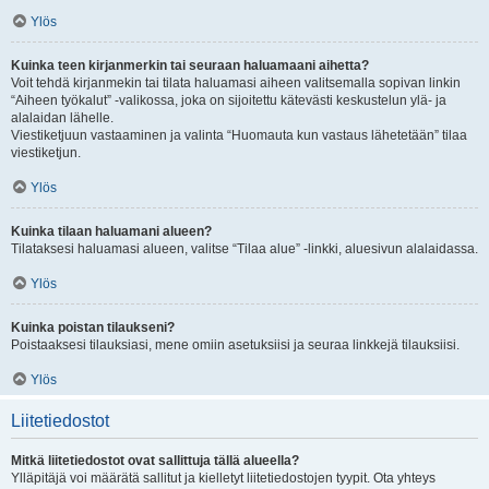
Ylös
Kuinka teen kirjanmerkin tai seuraan haluamaani aihetta?
Voit tehdä kirjanmekin tai tilata haluamasi aiheen valitsemalla sopivan linkin
“Aiheen työkalut” -valikossa, joka on sijoitettu kätevästi keskustelun ylä- ja
alalaidan lähelle.
Viestiketjuun vastaaminen ja valinta “Huomauta kun vastaus lähetetään” tilaa
viestiketjun.
Ylös
Kuinka tilaan haluamani alueen?
Tilataksesi haluamasi alueen, valitse “Tilaa alue” -linkki, aluesivun alalaidassa.
Ylös
Kuinka poistan tilaukseni?
Poistaaksesi tilauksiasi, mene omiin asetuksiisi ja seuraa linkkejä tilauksiisi.
Ylös
Liitetiedostot
Mitkä liitetiedostot ovat sallittuja tällä alueella?
Ylläpitäjä voi määrätä sallitut ja kielletyt liitetiedostojen tyypit. Ota yhteys