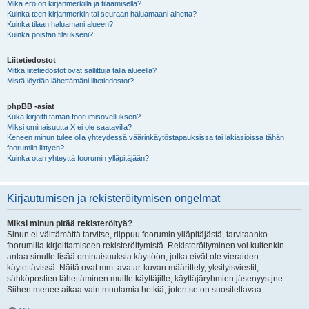
Mikä ero on kirjanmerkillä ja tilaamisella?
Kuinka teen kirjanmerkin tai seuraan haluamaani aihetta?
Kuinka tilaan haluamani alueen?
Kuinka poistan tilaukseni?
Liitetiedostot
Mitkä liitetiedostot ovat sallittuja tällä alueella?
Mistä löydän lähettämäni liitetiedostot?
phpBB -asiat
Kuka kirjoitti tämän foorumisovelluksen?
Miksi ominaisuutta X ei ole saatavilla?
Keneen minun tulee olla yhteydessä väärinkäytöstapauksissa tai lakiasioissa tähän
foorumiin liittyen?
Kuinka otan yhteyttä foorumin ylläpitäjään?
Kirjautumisen ja rekisteröitymisen ongelmat
Miksi minun pitää rekisteröityä?
Sinun ei välttämättä tarvitse, riippuu foorumin ylläpitäjästä, tarvitaanko
foorumilla kirjoittamiseen rekisteröitymistä. Rekisteröityminen voi kuitenkin
antaa sinulle lisää ominaisuuksia käyttöön, jotka eivät ole vieraiden
käytettävissä. Näitä ovat mm. avatar-kuvan määrittely, yksityisviestit,
sähköpostien lähettäminen muille käyttäjille, käyttäjäryhmien jäsenyys jne.
Siihen menee aikaa vain muutamia hetkiä, joten se on suositeltavaa.