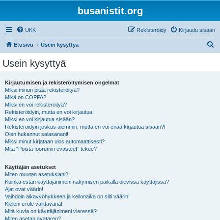
busanistit.org
UKK
Rekisteröidy
Kirjaudu sisään
E
Etusivu
Usein kysyttyä
t
Usein kysyttyä
s
i
Kirjautumisen ja rekisteröitymisen ongelmat
Miksi minun pitää rekisteröityä?
Mikä on COPPA?
Miksi en voi rekisteröityä?
Rekisteröidyin, mutta en voi kirjautua!
Miksi en voi kirjautua sisään?
Rekisteröidyin joskus aiemmin, mutta en voi enää kirjautua sisään?!
Olen hukannut salasanani!
Miksi minut kirjataan ulos automaattisesti?
Mitä “Poista foorumin evästeet” tekee?
Käyttäjän asetukset
Miten muutan asetuksiani?
Kuinka estän käyttäjänimeni näkymisen paikalla olevissa käyttäjissä?
Ajat ovat väärin!
Vaihdoin aikavyöhykkeen ja kellonaika on silti väärin!
Kieleni ei ole valittavana!
Mitä kuvia on käyttäjänimeni vieressä?
Miten asetan avataren?