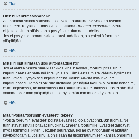
Ylös
Olen hukannut salasanani!
Älä panikoi! Vaikka salasanaasi ei voida palauttaa, se voidaan asettaa
uudelleen. Käy kirjautumissivulla ja klikkaa
Unohdin salasanani
. Seuraa
ohjeita ja sinun pitäisi kohta pystyä kirjautumaan uudelleen.
Jos et pysty asettamaan salasanaasi uudelleen, ota yhteyttä foorumin
ylläpitäjään.
Ylös
Miksi minut kirjataan ulos automaattisesti?
Jos et valitse
Muista minut
-laatikkoa kirjautuessasi, foorumi pitää sinut
kirjautuneena ennalta määritellyn ajan. Tämä estää muita väärinkäyttämästä
tunnuksiasi. Pysyäksesi kirjautuneena, valitse
Muista minut
-valinta
kirjautuessasi. Tämä ei ole suositeltavaa, jos käytät foorumia jaetulta koneelta,
esim. kirjastossa, nettikahvilassa tai koulun tietokoneluokassa. Jos et näe tätä
valintaa, foorumin ylläpitäjä on estänyt tämän toiminnon käyttämisen.
Ylös
Mitä “Poista foorumin evästeet” tekee?
“Poista foorumin evästeet” poistaa evästeet, jotka ovat phpBB:n luomia. Ne
tunnistavat sinut ja pitävät sinut kirjautuneena foorumille. Evästeet tarjoavat
myös toimintoja, kuten luettujen seurantaa, jos ne ovat foorumin ylläpitäjän
käyttöönottamia. Jos sinulla on sisään tai uloskirjautumisen kanssa ongelmia,