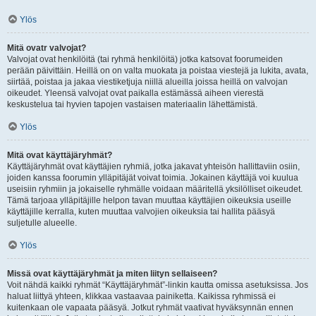
Ylös
Mitä ovatr valvojat?
Valvojat ovat henkilöitä (tai ryhmä henkilöitä) jotka katsovat foorumeiden
perään päivittäin. Heillä on on valta muokata ja poistaa viestejä ja lukita, avata,
siirtää, poistaa ja jakaa viestiketjuja niillä alueilla joissa heillä on valvojan
oikeudet. Yleensä valvojat ovat paikalla estämässä aiheen vierestä
keskustelua tai hyvien tapojen vastaisen materiaalin lähettämistä.
Ylös
Mitä ovat käyttäjäryhmät?
Käyttäjäryhmät ovat käyttäjien ryhmiä, jotka jakavat yhteisön hallittaviin osiin,
joiden kanssa foorumin ylläpitäjät voivat toimia. Jokainen käyttäjä voi kuulua
useisiin ryhmiin ja jokaiselle ryhmälle voidaan määritellä yksilölliset oikeudet.
Tämä tarjoaa ylläpitäjille helpon tavan muuttaa käyttäjien oikeuksia useille
käyttäjille kerralla, kuten muuttaa valvojien oikeuksia tai hallita pääsyä
suljetulle alueelle.
Ylös
Missä ovat käyttäjäryhmät ja miten liityn sellaiseen?
Voit nähdä kaikki ryhmät “Käyttäjäryhmät”-linkin kautta omissa asetuksissa. Jos
haluat liittyä yhteen, klikkaa vastaavaa painiketta. Kaikissa ryhmissä ei
kuitenkaan ole vapaata pääsyä. Jotkut ryhmät vaativat hyväksynnän ennen