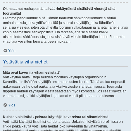
Olen saanut roskapostia tai väärinkäytöksiä sisältäviä viestejä tältä
foorumilta!
Olemme pahoillamme siitä. Tämän foorumin sähköpostilomake sisältää
ominaisuuksia, jotka yrittävät estää ja seurata käyttäjiä, jotka lähettävät
sellaisia viestejä, joten ota yhteyttä foorumin ylläpitäjään ja lähetä hänelle täysi
kopio saamastasi sähköpostista. On tärkeää, että se sisältää kaikki
otsaketiedot sähköpostista, jotka sisältävät viestin lähettäjän tiedot. Foorumin
ylläpitäjä voi sitten toimia tarpeen mukaan.
Ylös
Ystävät ja vihamiehet
Mitä ovat kaveri ja vihamieslistat?
Voit käyttää näitä listoja muiden foorumin käyttäjien organisointiin.
Kaverilistalle lisätään käyttäjiä omien asetusten kautta. Tämä auttaa nopeasti
näkemään jos he ovat paikalla ja yksityisviestien lähettämisessä. Teemasta
riippuen näiden käyttäjien viestit saatetaan myös korostaa. Jos lisäät käyttäjän
vihamieheksi, kaikki käyttäjän kirjoittamat viestit piilotetaan oletuksena.
Ylös
Kuinka voin lisätä / poistaa käyttäjiä kavereista tai vihamiehistä
Voit lisätä käyttäjiä listoihisi kahdella tapaa. Jokaisen käyttäjän profiilissa on
linkki jonka kautta voit lisätä heidät joko kavereihin tai vihamiehiin.