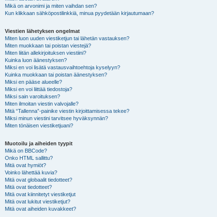
Mikä on arvonimi ja miten vaihdan sen?
Kun klikkaan sähköpostilinkkiä, minua pyydetään kirjautumaan?
Viestien lähetyksen ongelmat
Miten luon uuden viestiketjun tai lähetän vastauksen?
Miten muokkaan tai poistan viestejä?
Miten liitän allekirjoituksen viestiini?
Kuinka luon äänestyksen?
Miksi en voi lisätä vastausvaihtoehtoja kyselyyn?
Kuinka muokkaan tai poistan äänestyksen?
Miksi en pääse alueelle?
Miksi en voi liittää tiedostoja?
Miksi sain varoituksen?
Miten ilmoitan viestin valvojalle?
Mitä “Tallenna”-painike viestin kirjoittamisessa tekee?
Miksi minun viestini tarvitsee hyväksynnän?
Miten tönäisen viestiketjuani?
Muotoilu ja aiheiden tyypit
Mikä on BBCode?
Onko HTML sallittu?
Mitä ovat hymiöt?
Voinko lähettää kuvia?
Mitä ovat globaalit tiedotteet?
Mitä ovat tiedotteet?
Mitä ovat kiinnitetyt viestiketjut
Mitä ovat lukitut viestiketjut?
Mitä ovat aiheiden kuvakkeet?