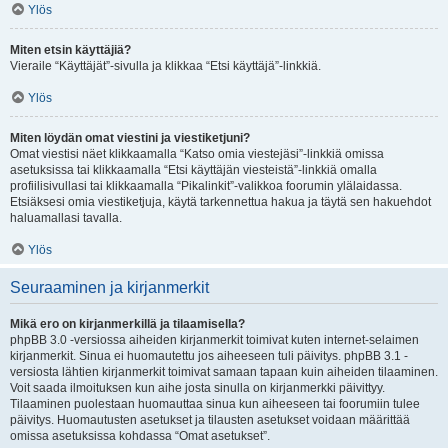
Ylös
Miten etsin käyttäjiä?
Vieraile “Käyttäjät”-sivulla ja klikkaa “Etsi käyttäjä”-linkkiä.
Ylös
Miten löydän omat viestini ja viestiketjuni?
Omat viestisi näet klikkaamalla “Katso omia viestejäsi”-linkkiä omissa
asetuksissa tai klikkaamalla “Etsi käyttäjän viesteistä”-linkkiä omalla
profiilisivullasi tai klikkaamalla “Pikalinkit”-valikkoa foorumin ylälaidassa.
Etsiäksesi omia viestiketjuja, käytä tarkennettua hakua ja täytä sen hakuehdot
haluamallasi tavalla.
Ylös
Seuraaminen ja kirjanmerkit
Mikä ero on kirjanmerkillä ja tilaamisella?
phpBB 3.0 -versiossa aiheiden kirjanmerkit toimivat kuten internet-selaimen
kirjanmerkit. Sinua ei huomautettu jos aiheeseen tuli päivitys. phpBB 3.1 -
versiosta lähtien kirjanmerkit toimivat samaan tapaan kuin aiheiden tilaaminen.
Voit saada ilmoituksen kun aihe josta sinulla on kirjanmerkki päivittyy.
Tilaaminen puolestaan huomauttaa sinua kun aiheeseen tai foorumiin tulee
päivitys. Huomautusten asetukset ja tilausten asetukset voidaan määrittää
omissa asetuksissa kohdassa “Omat asetukset”.