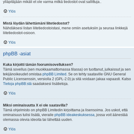
ylläpitäjään mikäli et ole varma mitkä tiedostot ovat sallittuja..
Ylös
Mistä löydän lähettämäni liitetiedostot?
Nähdäksesi listan liitetiedostoistasi, mene omiin asetuksiin ja seuraa linkkejä
liitetiedostot-osioon.
Ylös
phpBB -asiat
Kuka kirjoitti tämän foorumisovelluksen?
Tämä sovellus (sen muokkaamattomassa tilassa) on tuottanut, julkaissut ja sen
tekijänoikeudet omistaa
phpBB Limited
. Se on tehty saataville GNU General
Public Licensenssin, versiolla 2 (GPL-2.0) ja sitä voidaan jakaa vapaasti. Katso
Tietoja phpBB:stä
saadaksesi lisätietoja.
Ylös
Miksi ominaisuutta X ei ole saatavilla?
Tämä ohjelmisto on phpBB Limitedin kirjoittama ja lisensoima. Jos uskot, että
ominaisuus tulisi lisätä, vieraile
phpBB ideakeskuksessa
, jossa voit äänestää
olemassa olevia ideoita tai lähettää uuden.
Ylös