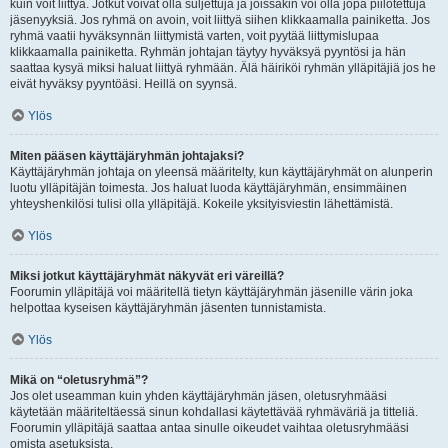
kuin voit liittyä. Jotkut voivat olla suljettuja ja joissakin voi olla jopa piilotettuja
jäsenyyksiä. Jos ryhmä on avoin, voit liittyä siihen klikkaamalla painiketta. Jos
ryhmä vaatii hyväksynnän liittymistä varten, voit pyytää liittymislupaa
klikkaamalla painiketta. Ryhmän johtajan täytyy hyväksyä pyyntösi ja hän
saattaa kysyä miksi haluat liittyä ryhmään. Älä häiriköi ryhmän ylläpitäjiä jos he
eivät hyväksy pyyntöäsi. Heillä on syynsä.
Ylös
Miten pääsen käyttäjäryhmän johtajaksi?
Käyttäjäryhmän johtaja on yleensä määritelty, kun käyttäjäryhmät on alunperin
luotu ylläpitäjän toimesta. Jos haluat luoda käyttäjäryhmän, ensimmäinen
yhteyshenkilösi tulisi olla ylläpitäjä. Kokeile yksityisviestin lähettämistä.
Ylös
Miksi jotkut käyttäjäryhmät näkyvät eri väreillä?
Foorumin ylläpitäjä voi määritellä tietyn käyttäjäryhmän jäsenille värin joka
helpottaa kyseisen käyttäjäryhmän jäsenten tunnistamista.
Ylös
Mikä on “oletusryhmä”?
Jos olet useamman kuin yhden käyttäjäryhmän jäsen, oletusryhmääsi
käytetään määriteltäessä sinun kohdallasi käytettävää ryhmäväriä ja titteliä.
Foorumin ylläpitäjä saattaa antaa sinulle oikeudet vaihtaa oletusryhmääsi
omista asetuksista.