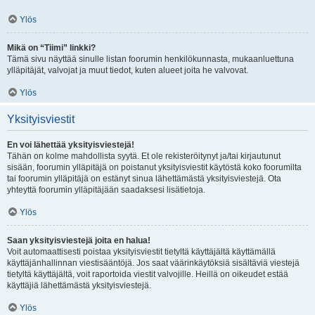
Ylös
Mikä on “Tiimi” linkki?
Tämä sivu näyttää sinulle listan foorumin henkilökunnasta, mukaanluettuna
ylläpitäjät, valvojat ja muut tiedot, kuten alueet joita he valvovat.
Ylös
Yksityisviestit
En voi lähettää yksityisviestejä!
Tähän on kolme mahdollista syytä. Et ole rekisteröitynyt ja/tai kirjautunut
sisään, foorumin ylläpitäjä on poistanut yksityisviestit käytöstä koko foorumilta
tai foorumin ylläpitäjä on estänyt sinua lähettämästä yksityisviestejä. Ota
yhteyttä foorumin ylläpitäjään saadaksesi lisätietoja.
Ylös
Saan yksityisviestejä joita en halua!
Voit automaattisesti poistaa yksityisviestit tietyltä käyttäjältä käyttämällä
käyttäjänhallinnan viestisääntöjä. Jos saat väärinkäytöksiä sisältäviä viestejä
tietyltä käyttäjältä, voit raportoida viestit valvojille. Heillä on oikeudet estää
käyttäjiä lähettämästä yksityisviestejä.
Ylös