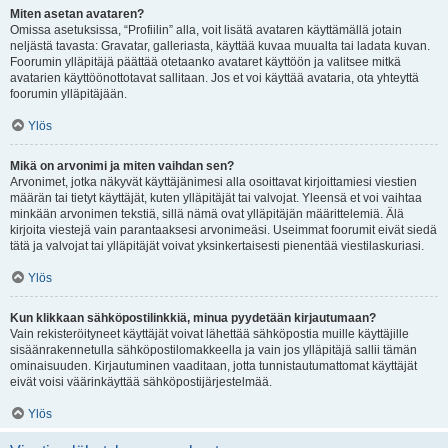
Miten asetan avataren?
Omissa asetuksissa, “Profiilin” alla, voit lisätä avataren käyttämällä jotain
neljästä tavasta: Gravatar, galleriasta, käyttää kuvaa muualta tai ladata kuvan.
Foorumin ylläpitäjä päättää otetaanko avataret käyttöön ja valitsee mitkä
avatarien käyttöönottotavat sallitaan. Jos et voi käyttää avataria, ota yhteyttä
foorumin ylläpitäjään.
Ylös
Mikä on arvonimi ja miten vaihdan sen?
Arvonimet, jotka näkyvät käyttäjänimesi alla osoittavat kirjoittamiesi viestien
määrän tai tietyt käyttäjät, kuten ylläpitäjät tai valvojat. Yleensä et voi vaihtaa
minkään arvonimen tekstiä, sillä nämä ovat ylläpitäjän määrittelemiä. Älä
kirjoita viestejä vain parantaaksesi arvonimeäsi. Useimmat foorumit eivät siedä
tätä ja valvojat tai ylläpitäjät voivat yksinkertaisesti pienentää viestilaskuriasi.
Ylös
Kun klikkaan sähköpostilinkkiä, minua pyydetään kirjautumaan?
Vain rekisteröityneet käyttäjät voivat lähettää sähköpostia muille käyttäjille
sisäänrakennetulla sähköpostilomakkeella ja vain jos ylläpitäjä sallii tämän
ominaisuuden. Kirjautuminen vaaditaan, jotta tunnistautumattomat käyttäjät
eivät voisi väärinkäyttää sähköpostijärjestelmää.
Ylös