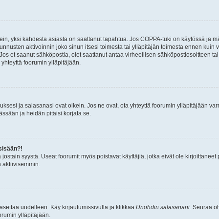
ein, yksi kahdesta asiasta on saattanut tapahtua. Jos COPPA-tuki on käytössä ja määri
nnusten aktivoinnin joko sinun itsesi toimesta tai ylläpitäjän toimesta ennen kuin vo
. Jos et saanut sähköpostia, olet saattanut antaa virheellisen sähköpostiosoitteen t
 yhteyttä foorumin ylläpitäjään.
sesi ja salasanasi ovat oikein. Jos ne ovat, ota yhteyttä foorumin ylläpitäjään varmi
ssään ja heidän pitäisi korjata se.
sisään?!
stä jostain syystä. Useat foorumit myös poistavat käyttäjiä, jotka eivät ole kirjoitta
n aktiivisemmin.
asettaa uudelleen. Käy kirjautumissivulla ja klikkaa
Unohdin salasanani
. Seuraa oh
rumin ylläpitäjään.