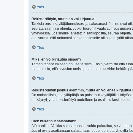
Ylös
Rekisteröidyin, mutta en voi kirjautua!
Tarkista ensin käyttäjätunnuksesi ja salasanasi. Jos ne ovat oik
seurata saamiasi ohjeita. Jotkut foorumit vaativat myös uusien tu
yhteydessä. Jos sinulle lähetettiin sähköpostia, seuraa ohjeita
olet varma, että antamasi sähköpostiosoite oli oikein, yritä ottaa
Ylös
Miksi en voi kirjautua sisään?
Tämän tapahtumiseen on useita syitä. Ensin, varmista että tunnuk
mahdollista, että sivuston omistajalla on asetusvirhe heidän pää
Ylös
Rekisteröidyin joskus aiemmin, mutta en voi enää kirjautua 
On mahdollista, että ylläpitäjä on poistanut käyttäjätilisi käytö
on käynyt, yritä rekisteröityä uudelleen ja osallistu keskusteluu
Ylös
Olen hukannut salasanani!
Älä panikoi! Vaikka salasanaasi ei voida palauttaa, se voidaan 
Jos et pysty asettamaan salasanaasi uudelleen, ota yhteyttä foo