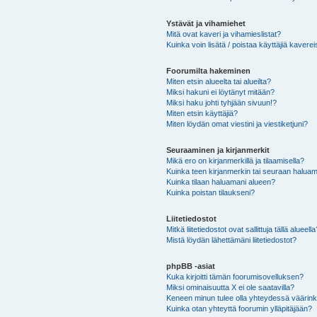
Ystävät ja vihamiehet
Mitä ovat kaveri ja vihamieslistat?
Kuinka voin lisätä / poistaa käyttäjiä kaverei
Foorumilta hakeminen
Miten etsin alueelta tai alueilta?
Miksi hakuni ei löytänyt mitään?
Miksi haku johti tyhjään sivuun!?
Miten etsin käyttäjiä?
Miten löydän omat viestini ja viestiketjuni?
Seuraaminen ja kirjanmerkit
Mikä ero on kirjanmerkillä ja tilaamisella?
Kuinka teen kirjanmerkin tai seuraan haluam
Kuinka tilaan haluamani alueen?
Kuinka poistan tilaukseni?
Liitetiedostot
Mitkä liitetiedostot ovat sallittuja tällä alueell
Mistä löydän lähettämäni liitetiedostot?
phpBB -asiat
Kuka kirjoitti tämän foorumisovelluksen?
Miksi ominaisuutta X ei ole saatavilla?
Keneen minun tulee olla yhteydessä väärinkäy
Kuinka otan yhteyttä foorumin ylläpitäjään?