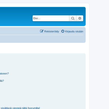
Etsi
Tarkennettu haku
Rekisteröidy
Kirjaudu sisään
laiseen?
llä?
isältäviä viestejä tältä foorumilta!