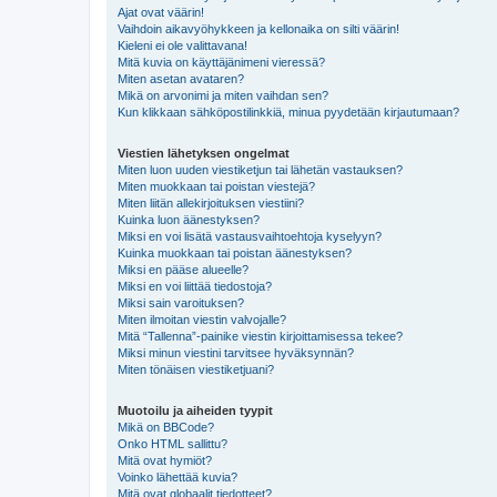
Ajat ovat väärin!
Vaihdoin aikavyöhykkeen ja kellonaika on silti väärin!
Kieleni ei ole valittavana!
Mitä kuvia on käyttäjänimeni vieressä?
Miten asetan avataren?
Mikä on arvonimi ja miten vaihdan sen?
Kun klikkaan sähköpostilinkkiä, minua pyydetään kirjautumaan?
Viestien lähetyksen ongelmat
Miten luon uuden viestiketjun tai lähetän vastauksen?
Miten muokkaan tai poistan viestejä?
Miten liitän allekirjoituksen viestiini?
Kuinka luon äänestyksen?
Miksi en voi lisätä vastausvaihtoehtoja kyselyyn?
Kuinka muokkaan tai poistan äänestyksen?
Miksi en pääse alueelle?
Miksi en voi liittää tiedostoja?
Miksi sain varoituksen?
Miten ilmoitan viestin valvojalle?
Mitä “Tallenna”-painike viestin kirjoittamisessa tekee?
Miksi minun viestini tarvitsee hyväksynnän?
Miten tönäisen viestiketjuani?
Muotoilu ja aiheiden tyypit
Mikä on BBCode?
Onko HTML sallittu?
Mitä ovat hymiöt?
Voinko lähettää kuvia?
Mitä ovat globaalit tiedotteet?