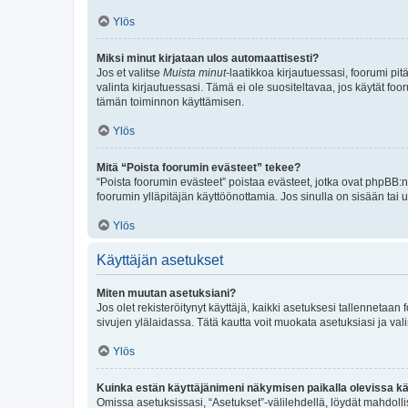
Ylös
Miksi minut kirjataan ulos automaattisesti?
Jos et valitse
Muista minut
-laatikkoa kirjautuessasi, foorumi pi
valinta kirjautuessasi. Tämä ei ole suositeltavaa, jos käytät foo
tämän toiminnon käyttämisen.
Ylös
Mitä “Poista foorumin evästeet” tekee?
“Poista foorumin evästeet” poistaa evästeet, jotka ovat phpBB:n 
foorumin ylläpitäjän käyttöönottamia. Jos sinulla on sisään ta
Ylös
Käyttäjän asetukset
Miten muutan asetuksiani?
Jos olet rekisteröitynyt käyttäjä, kaikki asetuksesi tallennetaa
sivujen ylälaidassa. Tätä kautta voit muokata asetuksiasi ja vali
Ylös
Kuinka estän käyttäjänimeni näkymisen paikalla olevissa kä
Omissa asetuksissasi, “Asetukset”-välilehdellä, löydät mahdoll