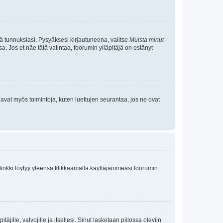
tä tunnuksiasi. Pysyäksesi kirjautuneena, valitse
Muista minut
-
sa. Jos et näe tätä valintaa, foorumin ylläpitäjä on estänyt
oavat myös toimintoja, kuten luettujen seurantaa, jos ne ovat
 linkki löytyy yleensä klikkaamalla käyttäjänimeäsi foorumin
äjille, valvojille ja itsellesi. Sinut lasketaan piilossa oleviin