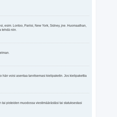
esi, esim. Lontoo, Pariisi, New York, Sidney, jne. Huomaathan,
a tehdä niin.
gelman.
ko hän voisi asentaa tarvitsemasi kielipaketin. Jos kielipakettia
en tai pisteiden muodossa viestimäärästäsi tai statuksestasi