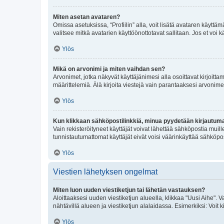
Miten asetan avataren?
Omissa asetuksissa, “Profiilin” alla, voit lisätä avataren käyttä
valitsee mitkä avatarien käyttöönottotavat sallitaan. Jos et voi k
Ylös
Mikä on arvonimi ja miten vaihdan sen?
Arvonimet, jotka näkyvät käyttäjänimesi alla osoittavat kirjoittam
määrittelemiä. Älä kirjoita viestejä vain parantaaksesi arvonimeäs
Ylös
Kun klikkaan sähköpostilinkkiä, minua pyydetään kirjautum
Vain rekisteröityneet käyttäjät voivat lähettää sähköpostia muil
tunnistautumattomat käyttäjät eivät voisi väärinkäyttää sähköpo
Ylös
Viestien lähetyksen ongelmat
Miten luon uuden viestiketjun tai lähetän vastauksen?
Aloittaaksesi uuden viestiketjun alueella, klikkaa "Uusi Aihe". Va
nähtävillä alueen ja viestiketjun alalaidassa. Esimerkiksi: Voit kir
Ylös