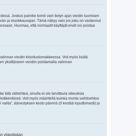
tissä. Joskus painike toimii vain tietyn ajan viestin luomisen
umäärän ja muokkausajan. Tämä näkyy vain jos joku on vastannut
tessaan. Huomaa, että normaalit käyttäjät eivät voi poistaa
valinnan viestin kirjoituslomakkeessa. Voit myös lisätä
isen yksittäiseen viestiin poistamalla valinnan
 tätä välilehteä, sinulla ei ole tarvittavia oikeuksia
 tekstikentässä. Voit myös määritellä kuinka monta vaihtoehtoa
 valita”, äänestyksen kesto päivinä (0 kestää loputtomasti) ja
n ylläpitäjään.