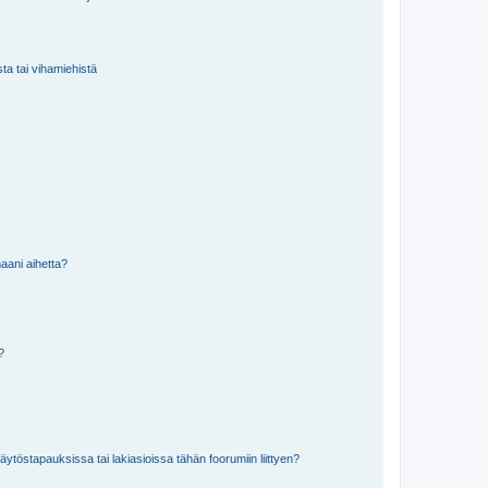
sta tai vihamiehistä
aani aihetta?
a?
töstapauksissa tai lakiasioissa tähän foorumiin liittyen?