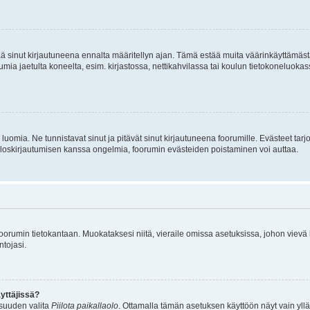
tää sinut kirjautuneena ennalta määritellyn ajan. Tämä estää muita väärinkäyttämäs
rumia jaetulta koneelta, esim. kirjastossa, nettikahvilassa tai koulun tietokoneluokas
luomia. Ne tunnistavat sinut ja pitävät sinut kirjautuneena foorumille. Evästeet tarj
i uloskirjautumisen kanssa ongelmia, foorumin evästeiden poistaminen voi auttaa.
n foorumin tietokantaan. Muokataksesi niitä, vieraile omissa asetuksissa, johon vievä
ntojasi.
yttäjissä?
isuuden valita
Piilota paikallaolo
. Ottamalla tämän asetuksen käyttöön näyt vain ylläpit