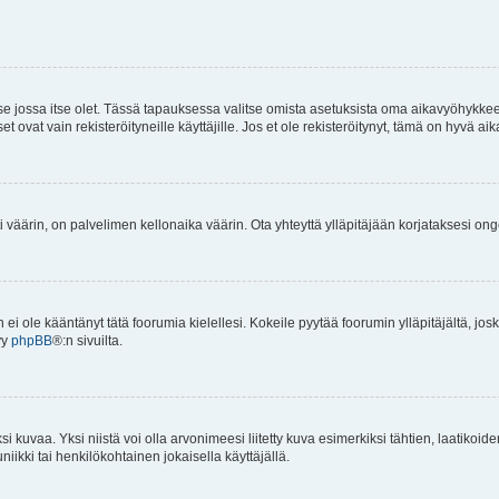
 se jossa itse olet. Tässä tapauksessa valitse omista asetuksista oma aikavyöhykke
vat vain rekisteröityneille käyttäjille. Jos et ole rekisteröitynyt, tämä on hyvä aik
i väärin, on palvelimen kellonaika väärin. Ota yhteyttä ylläpitäjään korjataksesi on
an ei ole kääntänyt tätä foorumia kielellesi. Kokeile pyytää foorumin ylläpitäjältä, jos
yy
phpBB
®:n sivuilta.
 kuvaa. Yksi niistä voi olla arvonimeesi liitetty kuva esimerkiksi tähtien, laatikoid
iikki tai henkilökohtainen jokaisella käyttäjällä.