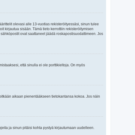
ttelit olevasi alle 13-vuotias rekisteröityessäsi, sinun tulee
it kirjautua sisään. Tämä tieto kerrottiin rekisteröitymisen
ai sähköpostit ovat saattaneet jäädä roskapostisuodattimeen. Jos
staaksesi, että sinulla ei ole porttikieltoja. On myös
neet pitkään aikaan pienentääkseen tietokantansa kokoa. Jos näin
jeita ja sinun pitäisi kohta pystyä kirjautumaan uudelleen.