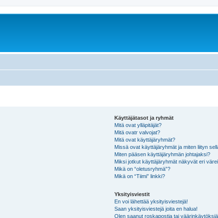
Käyttäjätasot ja ryhmät
Mitä ovat ylläpitäjät?
Mitä ovatr valvojat?
Mitä ovat käyttäjäryhmät?
Missä ovat käyttäjäryhmät ja miten liityn sel
Miten pääsen käyttäjäryhmän johtajaksi?
Miksi jotkut käyttäjäryhmät näkyvät eri värei
Mikä on “oletusryhmä”?
Mikä on “Tiimi” linkki?
Yksityisviestit
En voi lähettää yksityisviestejä!
Saan yksityisviestejä joita en halua!
Olen saanut roskapostia tai väärinkäytöksiä s