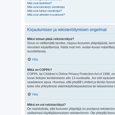
Mitä ovat tiedotteet?
Mitä ovat kiinnitetyt viestiketjut
Mitä ovat lukitut viestiketjut?
Mitä ovat aiheiden kuvakkeet?
Kirjautumisen ja rekisteröitymisen ongelmat
Miksi minun pitää rekisteröityä?
Sinun ei välttämättä tarvitse, riippuu foorumin ylläpitäjästä, tar
vieraiden käytettävissä. Näitä ovat mm. avatar-kuvan määrittely,
suositeltavaa.
Ylös
Mikä on COPPA?
COPPA, tai Children’s Online Privacy Protection Act of 1998, on y
luvan tietojen keräämiseen alle 13-vuotiaalta. Jos olet epävarm
saadaksesi apua. Huomaa, että phpBB Limited ja tämän foorumin
tulee olla yhteydessä väärinkäytöstapauksissa tai lakiasioissa t
Ylös
Miksi en voi rekisteröityä?
On mahdollista, että foorumin ylläpitäjä on poistanut rekisteröin
valitsemasi käyttäjätunnuksen rekisteröinnin. Ota yhteyttä foor