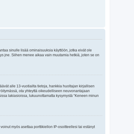
 antaa sinulle lisää ominaisuuksia käyttöön, jotka eivät ole
enyys jne. Siihen menee aikaa vain muutamia hetkiä, joten se on
vät alle 13-vuotiailta tietoja, hankkia huoltajan kirjallisen
teröitymässä, ota yhteyttä oikeudelliseen neuvonantajaan
isissa lakiasioissa, lukuunottamatta kysymystä “Keneen minun
oinut myös asettaa porttikiellon IP-osoitteellesi tai estänyt