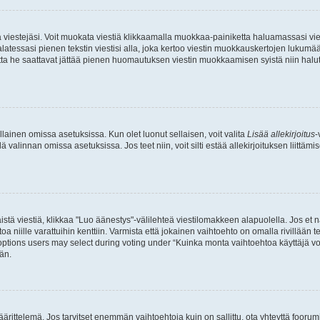
ia viestejäsi. Voit muokata viestiä klikkaamalla muokkaa-painiketta haluamassasi vies
n palatessasi pienen tekstin viestisi alla, joka kertoo viestin muokkauskertojen luk
 mutta he saattavat jättää pienen huomautuksen viestin muokkaamisen syistä niin halu
ellainen omissa asetuksissa. Kun olet luonut sellaisen, voit valita
Lisää allekirjoitus
-
lä valinnan omissa asetuksissa. Jos teet niin, voit silti estää allekirjoituksen liittäm
stä viestiä, klikkaa "Luo äänestys"-välilehteä viestilomakkeen alapuolella. Jos et näe
a niille varattuihin kenttiin. Varmista että jokainen vaihtoehto on omalla rivillään
 options users may select during voting under “Kuinka monta vaihtoehtoa käyttäjä voi
än.
ittelemä. Jos tarvitset enemmän vaihtoehtoja kuin on sallittu, ota yhteyttä foorumi