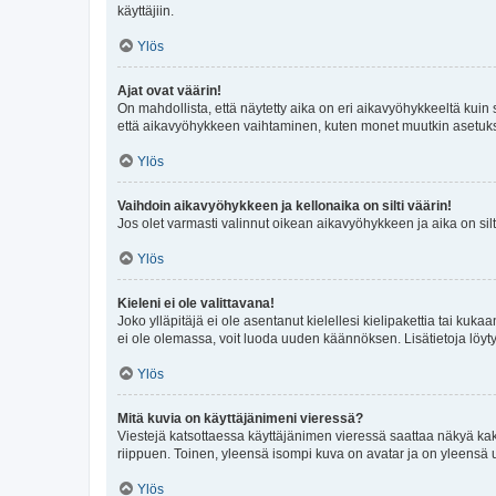
käyttäjiin.
Ylös
Ajat ovat väärin!
On mahdollista, että näytetty aika on eri aikavyöhykkeeltä kuin
että aikavyöhykkeen vaihtaminen, kuten monet muutkin asetukset o
Ylös
Vaihdoin aikavyöhykkeen ja kellonaika on silti väärin!
Jos olet varmasti valinnut oikean aikavyöhykkeen ja aika on silt
Ylös
Kieleni ei ole valittavana!
Joko ylläpitäjä ei ole asentanut kielellesi kielipakettia tai kuka
ei ole olemassa, voit luoda uuden käännöksen. Lisätietoja löyt
Ylös
Mitä kuvia on käyttäjänimeni vieressä?
Viestejä katsottaessa käyttäjänimen vieressä saattaa näkyä kaksi
riippuen. Toinen, yleensä isompi kuva on avatar ja on yleensä un
Ylös