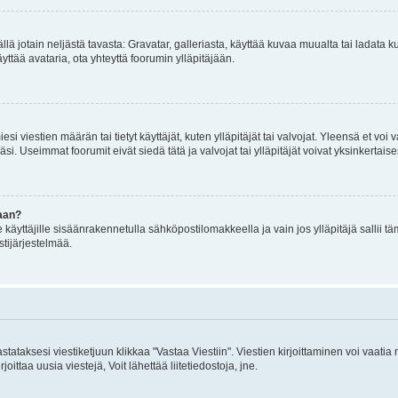
mällä jotain neljästä tavasta: Gravatar, galleriasta, käyttää kuvaa muualta tai ladata
äyttää avataria, ota yhteyttä foorumin ylläpitäjään.
iesi viestien määrän tai tietyt käyttäjät, kuten ylläpitäjät tai valvojat. Yleensä et vo
i. Useimmat foorumit eivät siedä tätä ja valvojat tai ylläpitäjät voivat yksinkertaise
aan?
le käyttäjille sisäänrakennetulla sähköpostilomakkeella ja vain jos ylläpitäjä sallii
stijärjestelmää.
stataksesi viestiketjuun klikkaa "Vastaa Viestiin". Viestien kirjoittaminen voi vaatia
joittaa uusia viestejä, Voit lähettää liitetiedostoja, jne.