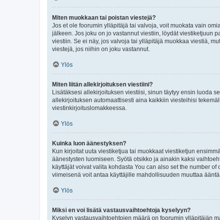
Miten muokkaan tai poistan viestejä?
Jos et ole foorumin ylläpitäjä tai valvoja, voit muokata vain om
jälkeen. Jos joku on jo vastannut viestiin, löydät viestiketjuu
viestiin. Se ei näy, jos valvoja tai ylläpitäjä muokkaa viestiä,
viestejä, jos niihin on joku vastannut.
Ylös
Miten liitän allekirjoituksen viestiini?
Lisätäksesi allekirjoituksen viestiisi, sinun täytyy ensin luoda s
allekirjoituksen automaattisesti aina kaikkiin viesteihisi tekemäl
viestinkirjoituslomakkeessa.
Ylös
Kuinka luon äänestyksen?
Kun kirjoitat uuta viestiketjua tai muokkaat viestiketjun ensimmäi
äänestysten luomiseen. Syötä otsikko ja ainakin kaksi vaihtoehto
käyttäjät voivat valita kohdasta You can also set the number of
viimeisenä voit antaa käyttäjille mahdollisuuden muuttaa ääntä
Ylös
Miksi en voi lisätä vastausvaihtoehtoja kyselyyn?
Kyselyn vastausvaihtoehtojen määrä on foorumin ylläpitäjän määr