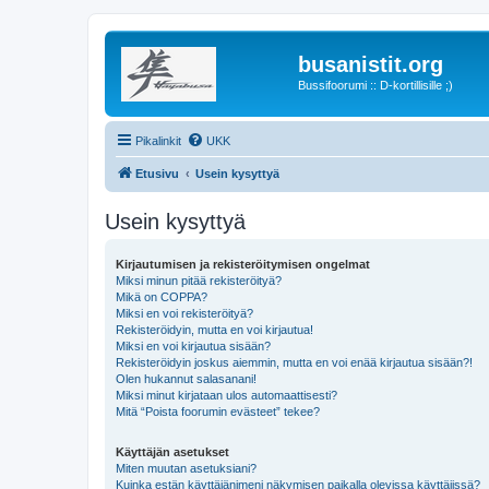
busanistit.org
Bussifoorumi :: D-kortillisille ;)
Pikalinkit
UKK
Etusivu
Usein kysyttyä
Usein kysyttyä
Kirjautumisen ja rekisteröitymisen ongelmat
Miksi minun pitää rekisteröityä?
Mikä on COPPA?
Miksi en voi rekisteröityä?
Rekisteröidyin, mutta en voi kirjautua!
Miksi en voi kirjautua sisään?
Rekisteröidyin joskus aiemmin, mutta en voi enää kirjautua sisään?!
Olen hukannut salasanani!
Miksi minut kirjataan ulos automaattisesti?
Mitä “Poista foorumin evästeet” tekee?
Käyttäjän asetukset
Miten muutan asetuksiani?
Kuinka estän käyttäjänimeni näkymisen paikalla olevissa käyttäjissä?