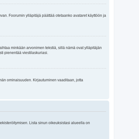
 kuvan. Foorumin ylläpitäjä päättää otetaanko avataret käyttöön ja
i vaihtaa minkään arvonimen tekstiä, sillä nämä ovat ylläpitäjän
sti pienentää viestilaskuriasi.
 tämän ominaisuuden. Kirjautuminen vaaditaan, jotta
 rekisteröitymisen. Lista sinun oikeuksistasi alueella on