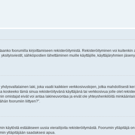
vitaanko foorumilla kirjoittamiseen rekisteröitymistä. Rekisteröityminen voi kuitenkin
 yksityisviestit, sähköpostien lähettäminen muille käyttäjille, käyttäjäryhmien jäs
hdysvaltalainen laki, joka vaatii kaikkien verkkosivustojen, jotka mahdollisesti kerää
a koskeeko tämä sinua rekisteröityvänä käyttäjänä tai verkkosivua jolle olet rekis
 omistajat eivät voi antaa lakineuvontaa ja eivät ole yhteyshenkilöitä minkäänla
ähän foorumiin liittyen?”.
nin käytöstä estääkseen uusia vierailijoita rekisteröitymästä. Foorumin ylläpitäjä on v
umin ylläpitäjään saadaksesi apua.