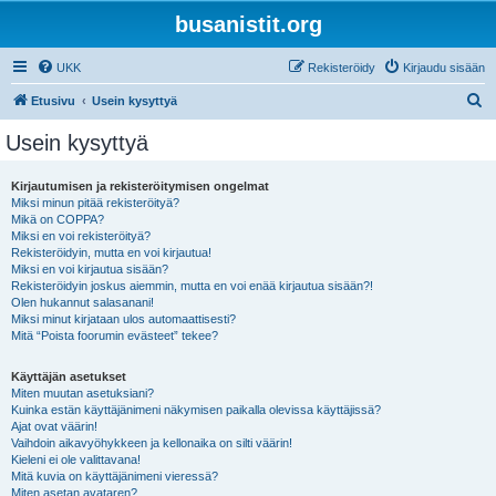
busanistit.org
UKK
Rekisteröidy
Kirjaudu sisään
E
Etusivu
Usein kysyttyä
t
Usein kysyttyä
s
i
Kirjautumisen ja rekisteröitymisen ongelmat
Miksi minun pitää rekisteröityä?
Mikä on COPPA?
Miksi en voi rekisteröityä?
Rekisteröidyin, mutta en voi kirjautua!
Miksi en voi kirjautua sisään?
Rekisteröidyin joskus aiemmin, mutta en voi enää kirjautua sisään?!
Olen hukannut salasanani!
Miksi minut kirjataan ulos automaattisesti?
Mitä “Poista foorumin evästeet” tekee?
Käyttäjän asetukset
Miten muutan asetuksiani?
Kuinka estän käyttäjänimeni näkymisen paikalla olevissa käyttäjissä?
Ajat ovat väärin!
Vaihdoin aikavyöhykkeen ja kellonaika on silti väärin!
Kieleni ei ole valittavana!
Mitä kuvia on käyttäjänimeni vieressä?
Miten asetan avataren?