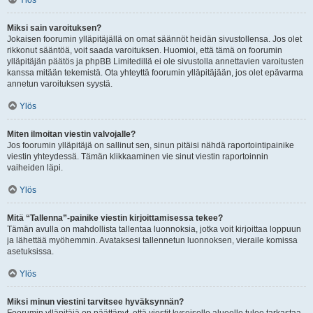
Ylös
Miksi sain varoituksen?
Jokaisen foorumin ylläpitäjällä on omat säännöt heidän sivustollensa. Jos olet
rikkonut sääntöä, voit saada varoituksen. Huomioi, että tämä on foorumin
ylläpitäjän päätös ja phpBB Limitedillä ei ole sivustolla annettavien varoitusten
kanssa mitään tekemistä. Ota yhteyttä foorumin ylläpitäjään, jos olet epävarma
annetun varoituksen syystä.
Ylös
Miten ilmoitan viestin valvojalle?
Jos foorumin ylläpitäjä on sallinut sen, sinun pitäisi nähdä raportointipainike
viestin yhteydessä. Tämän klikkaaminen vie sinut viestin raportoinnin
vaiheiden läpi.
Ylös
Mitä “Tallenna”-painike viestin kirjoittamisessa tekee?
Tämän avulla on mahdollista tallentaa luonnoksia, jotka voit kirjoittaa loppuun
ja lähettää myöhemmin. Avataksesi tallennetun luonnoksen, vieraile komissa
asetuksissa.
Ylös
Miksi minun viestini tarvitsee hyväksynnän?