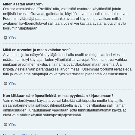
Miten asetan avataren?
Omissa asetuksissa, “Profiilin” alla, voit lisätä avataren käyttämällä jotain
neljästä tavasta: Gravatar, galleriasta, käyttää kuvaa muualta tai ladata kuvan.
Foorumin ylläpitäjä päättää otetaanko avataret käyttöön ja valitsee mitkä
avatarien käyttöönottotavat sallitaan. Jos et voi käyttää avataria, ota yhteyttä
foorumin ylläpitäjään.
Ylös
Mikä on arvonimi ja miten vaihdan sen?
Arvonimet, jotka näkyvät käyttäjänimesi alla osoittavat kirjoittamiesi viestien
määrän tai tietyt käyttäjät, kuten ylläpitäjät tai valvojat. Yleensä et voi vaihtaa
minkään arvonimen tekstiä, sillä nämä ovat ylläpitäjän määrittelemiä. Älä
kirjoita viestejä vain parantaaksesi arvonimeäsi. Useimmat foorumit eivät siedä
tätä ja valvojat tai ylläpitäjät voivat yksinkertaisesti pienentää viestilaskuriasi.
Ylös
Kun klikkaan sähköpostilinkkiä, minua pyydetään kirjautumaan?
Vain rekisteröityneet käyttäjät voivat lähettää sähköpostia muille käyttäjille
sisäänrakennetulla sähköpostilomakkeella ja vain jos ylläpitäjä sallii tämän
ominaisuuden. Kirjautuminen vaaditaan, jotta tunnistautumattomat käyttäjät
eivät voisi väärinkäyttää sähköpostijärjestelmää.
Ylös