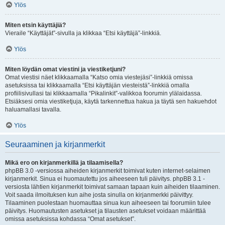
Ylös
Miten etsin käyttäjiä?
Vieraile “Käyttäjät”-sivulla ja klikkaa “Etsi käyttäjä”-linkkiä.
Ylös
Miten löydän omat viestini ja viestiketjuni?
Omat viestisi näet klikkaamalla “Katso omia viestejäsi”-linkkiä omissa
asetuksissa tai klikkaamalla “Etsi käyttäjän viesteistä”-linkkiä omalla
profiilisivullasi tai klikkaamalla “Pikalinkit”-valikkoa foorumin ylälaidassa.
Etsiäksesi omia viestiketjuja, käytä tarkennettua hakua ja täytä sen hakuehdot
haluamallasi tavalla.
Ylös
Seuraaminen ja kirjanmerkit
Mikä ero on kirjanmerkillä ja tilaamisella?
phpBB 3.0 -versiossa aiheiden kirjanmerkit toimivat kuten internet-selaimen
kirjanmerkit. Sinua ei huomautettu jos aiheeseen tuli päivitys. phpBB 3.1 -
versiosta lähtien kirjanmerkit toimivat samaan tapaan kuin aiheiden tilaaminen.
Voit saada ilmoituksen kun aihe josta sinulla on kirjanmerkki päivittyy.
Tilaaminen puolestaan huomauttaa sinua kun aiheeseen tai foorumiin tulee
päivitys. Huomautusten asetukset ja tilausten asetukset voidaan määrittää
omissa asetuksissa kohdassa “Omat asetukset”.