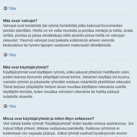
Ylös
Mitä ovatr valvojat?
Valvojat ovat henkilöitä (tai ryhmä henkilöitä) jotka katsovat foorumeiden
perään päivittäin. Heillä on on valta muokata ja poistaa viestejä ja lukita, avata,
siirtää, poistaa ja jakaa viestiketjuja niillä alueilla joissa heillä on valvojan
oikeudet. Yleensä valvojat ovat paikalla estämässä aiheen vierestä
keskustelua tai hyvien tapojen vastaisen materiaalin lähettämistä.
Ylös
Mitä ovat käyttäjäryhmät?
Käyttäjäryhmät ovat käyttäjien ryhmiä, jotka jakavat yhteisön hallittaviin osiin,
joiden kanssa foorumin ylläpitäjät voivat toimia. Jokainen käyttäjä voi kuulua
useisiin ryhmiin ja jokaiselle ryhmälle voidaan määritellä yksilölliset oikeudet.
Tämä tarjoaa ylläpitäjille helpon tavan muuttaa käyttäjien oikeuksia useille
käyttäjille kerralla, kuten muuttaa valvojien oikeuksia tai hallita pääsyä
suljetulle alueelle.
Ylös
Missä ovat käyttäjäryhmät ja miten liityn sellaiseen?
Voit nähdä kaikki ryhmät “Käyttäjäryhmät”-linkin kautta omissa asetuksissa. Jos
haluat liittyä yhteen, klikkaa vastaavaa painiketta. Kaikissa ryhmissä ei
kuitenkaan ole vapaata pääsyä. Jotkut ryhmät vaativat hyväksynnän ennen