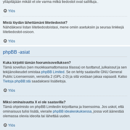
ylläpitäjään mikäli et ole varma mitkä tiedostot ovat sallittuja..
Ylös
Mistä löydän lähettämäni liitetiedostot?
Nähdäksesi listan liitetiedostoistasi, mene omiin asetuksiin ja seuraa linkkejä
liitetiedostot-osioon.
Ylös
phpBB -asiat
Kuka kirjoitti tämän foorumisovelluksen?
Tämä sovellus (sen muokkaamattomassa tilassa) on tuottanut, julkaissut ja sen
tekijänoikeudet omistaa
phpBB Limited
. Se on tehty saataville GNU General
Public Licensenssin, versiolla 2 (GPL-2.0) ja sitä voidaan jakaa vapaasti. Katso
Tietoja phpBB:stä
saadaksesi lisätietoja.
Ylös
Miksi ominaisuutta X ei ole saatavilla?
Tämä ohjelmisto on phpBB Limitedin kirjoittama ja lisensoima. Jos uskot, että
ominaisuus tulisi lisätä, vieraile
phpBB ideakeskuksessa
, jossa voit äänestää
olemassa olevia ideoita tai lähettää uuden.
Ylös