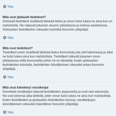
Ylös
Mitä ovat globaalit tiedotteet?
Globaalit tiedotteet sisältävät tärkeää tietoa ja sinun tulisi lukea ne aina kun on
mahdolista. Ne näkyvät jokaisen alueen ylälaidassa ja omissa asetuksissa.
Globaalien tiedotteiden oikeudet myöntää foorumin ylläpitäjä.
Ylös
Mitä ovat tiedotteet?
Tiedotteet usein sisältävät tärkeää tietoa foorumista jota olet lukemassa ja siksi
ne tulisi lukea aina kun mahdollista. Tiedotteet näkyvät jokaisen sivun
ylälaidassa niillä foorumeilla joihin ne on lähetetty. Kuten globaalien
tiedotteiden kohdalla, tiedotteiden lähettämisen oikeudet antaa foorumin
ylläpitäjä.
Ylös
Mitä ovat kiinnitetyt viestiketjut
Kiinnitetyt viestiketjut näkyvät tiedotteiden alapuolella ja ovat vain etusivulla.
Ne ovat yleensä aika tärkeitä, joten sinun tulisi lukea ne aina kun mahdollista.
Kuten tiedotteiden ja globaalien tiedotteiden kanssa, viestiketjujen
kiinnittämisen oikeudet määrittelee foorumin ylläpitäjä.
Ylös