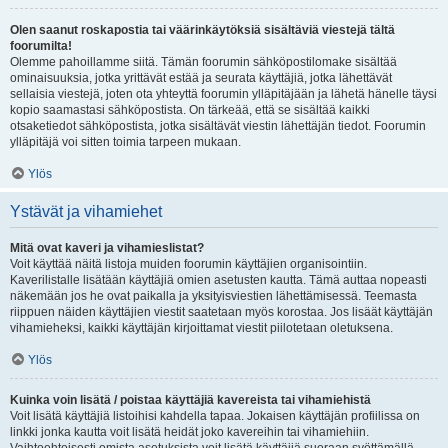
Olen saanut roskapostia tai väärinkäytöksiä sisältäviä viestejä tältä
foorumilta!
Olemme pahoillamme siitä. Tämän foorumin sähköpostilomake sisältää
ominaisuuksia, jotka yrittävät estää ja seurata käyttäjiä, jotka lähettävät
sellaisia viestejä, joten ota yhteyttä foorumin ylläpitäjään ja lähetä hänelle täysi
kopio saamastasi sähköpostista. On tärkeää, että se sisältää kaikki
otsaketiedot sähköpostista, jotka sisältävät viestin lähettäjän tiedot. Foorumin
ylläpitäjä voi sitten toimia tarpeen mukaan.
Ylös
Ystävät ja vihamiehet
Mitä ovat kaveri ja vihamieslistat?
Voit käyttää näitä listoja muiden foorumin käyttäjien organisointiin.
Kaverilistalle lisätään käyttäjiä omien asetusten kautta. Tämä auttaa nopeasti
näkemään jos he ovat paikalla ja yksityisviestien lähettämisessä. Teemasta
riippuen näiden käyttäjien viestit saatetaan myös korostaa. Jos lisäät käyttäjän
vihamieheksi, kaikki käyttäjän kirjoittamat viestit piilotetaan oletuksena.
Ylös
Kuinka voin lisätä / poistaa käyttäjiä kavereista tai vihamiehistä
Voit lisätä käyttäjiä listoihisi kahdella tapaa. Jokaisen käyttäjän profiilissa on
linkki jonka kautta voit lisätä heidät joko kavereihin tai vihamiehiin.