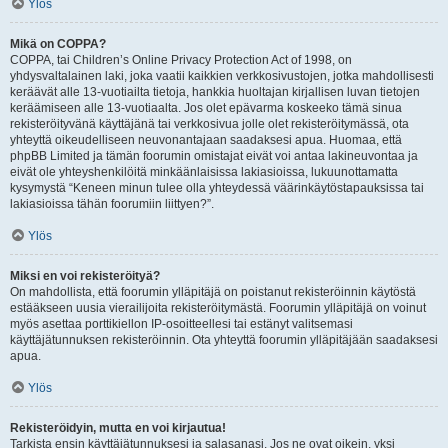
Ylös
Mikä on COPPA?
COPPA, tai Children’s Online Privacy Protection Act of 1998, on
yhdysvaltalainen laki, joka vaatii kaikkien verkkosivustojen, jotka mahdollisesti
keräävät alle 13-vuotiailta tietoja, hankkia huoltajan kirjallisen luvan tietojen
keräämiseen alle 13-vuotiaalta. Jos olet epävarma koskeeko tämä sinua
rekisteröityvänä käyttäjänä tai verkkosivua jolle olet rekisteröitymässä, ota
yhteyttä oikeudelliseen neuvonantajaan saadaksesi apua. Huomaa, että
phpBB Limited ja tämän foorumin omistajat eivät voi antaa lakineuvontaa ja
eivät ole yhteyshenkilöitä minkäänlaisissa lakiasioissa, lukuunottamatta
kysymystä “Keneen minun tulee olla yhteydessä väärinkäytöstapauksissa tai
lakiasioissa tähän foorumiin liittyen?”.
Ylös
Miksi en voi rekisteröityä?
On mahdollista, että foorumin ylläpitäjä on poistanut rekisteröinnin käytöstä
estääkseen uusia vierailijoita rekisteröitymästä. Foorumin ylläpitäjä on voinut
myös asettaa porttikiellon IP-osoitteellesi tai estänyt valitsemasi
käyttäjätunnuksen rekisteröinnin. Ota yhteyttä foorumin ylläpitäjään saadaksesi
apua.
Ylös
Rekisteröidyin, mutta en voi kirjautua!
Tarkista ensin käyttäjätunnuksesi ja salasanasi. Jos ne ovat oikein, yksi