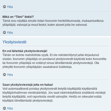
Ylös
Mikä on “Tiimi” linkki?
Tämä sivu näyttää sinulle listan foorumin henkilökunnasta, mukaanluettuna
ylläpitäjät, valvojat ja muut tiedot, kuten alueet joita he valvovat.
Ylös
Yksityisviestit
En voi lähettää yksityisviestejä!
Tähän on kolme mahdollista syytä. Et ole rekisteröitynyt ja/tai kirjautunut
sisään, foorumin ylläpitäjä on poistanut yksityisviestit käytöstä koko foorumilta
tai foorumin ylläpitäjä on estänyt sinua lähettämästä yksityisviestejä. Ota
yhteyttä foorumin ylläpitäjään saadaksesi lisätietoja.
Ylös
Saan yksityisviestejä joita en halua!
Voit automaattisesti poistaa yksityisviestit tietyltä käyttäjältä käyttämällä
käyttäjänhallinnan viestisääntöjä. Jos saat väärinkäytöksiä sisältäviä viestejä
tietyltä käyttäjältä, voit raportoida viestit valvojille. Heillä on oikeudet estää
käyttäjiä lähettämästä yksityisviestejä.
Ylös