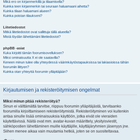
Mikä ero on kirjanmerkillä ja tilaamisella?
Kuinka teen kirjanmerkin tai seuraan haluamaani aihetta?
Kuinka tilaan haluamani alueen?
Kuinka poistan tilaukseni?
Liitetiedostot
Mitkä liitetiedostot ovat sallittuja tällä alueella?
Mistä löydän lähettämäni liitetiedostot?
phpBB -asiat
Kuka kirjoitti tämän foorumisovelluksen?
Miksi ominaisuutta X ei ole saatavilla?
Keneen minun tulee olla yhteydessä väärinkäytöstapauksissa tai lakiasioissa tähän
foorumiin liittyen?
Kuinka otan yhteyttä foorumin ylläpitäjään?
Kirjautumisen ja rekisteröitymisen ongelmat
Miksi minun pitää rekisteröityä?
Sinun ei välttämättä tarvitse, riippuu foorumin ylläpitäjästä, tarvitaanko
foorumilla kirjoittamiseen rekisteröitymistä. Rekisteröityminen voi kuitenkin
antaa sinulle lisää ominaisuuksia käyttöön, jotka eivät ole vieraiden
käytettävissä. Näitä ovat mm. avatar-kuvan määrittely, yksityisviestit,
sähköpostien lähettäminen muille käyttäjille, käyttäjäryhmien jäsenyys jne.
Siihen menee aikaa vain muutamia hetkiä, joten se on suositeltavaa.