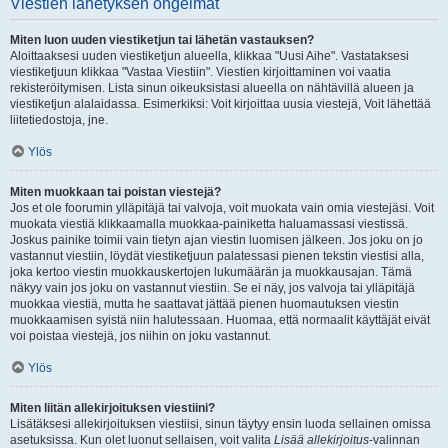
Viestien lähetyksen ongelmat
Miten luon uuden viestiketjun tai lähetän vastauksen?
Aloittaaksesi uuden viestiketjun alueella, klikkaa "Uusi Aihe". Vastataksesi
viestiketjuun klikkaa "Vastaa Viestiin". Viestien kirjoittaminen voi vaatia
rekisteröitymisen. Lista sinun oikeuksistasi alueella on nähtävillä alueen ja
viestiketjun alalaidassa. Esimerkiksi: Voit kirjoittaa uusia viestejä, Voit lähettää
liitetiedostoja, jne.
Ylös
Miten muokkaan tai poistan viestejä?
Jos et ole foorumin ylläpitäjä tai valvoja, voit muokata vain omia viestejäsi. Voit
muokata viestiä klikkaamalla muokkaa-painiketta haluamassasi viestissä.
Joskus painike toimii vain tietyn ajan viestin luomisen jälkeen. Jos joku on jo
vastannut viestiin, löydät viestiketjuun palatessasi pienen tekstin viestisi alla,
joka kertoo viestin muokkauskertojen lukumäärän ja muokkausajan. Tämä
näkyy vain jos joku on vastannut viestiin. Se ei näy, jos valvoja tai ylläpitäjä
muokkaa viestiä, mutta he saattavat jättää pienen huomautuksen viestin
muokkaamisen syistä niin halutessaan. Huomaa, että normaalit käyttäjät eivät
voi poistaa viestejä, jos niihin on joku vastannut.
Ylös
Miten liitän allekirjoituksen viestiini?
Lisätäksesi allekirjoituksen viestiisi, sinun täytyy ensin luoda sellainen omissa
asetuksissa. Kun olet luonut sellaisen, voit valita
Lisää allekirjoitus
-valinnan