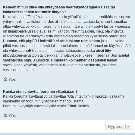
Keneen minun tulee olla yhteydessä väärinkäytöstapauksissa tai
lakiasioissa tähän foorumiin liittyen?
Kuka tahansa “Tiimi”-sivulla mainituista ylläpitäjistä on todennäköisesti sopiva
yhteyshenkilö valituksillesi. Jos et tätä kautta saa vastausta, sinun kannattaa
ottaa yhteyttä verkkotunnuksen omistajaan (tee
whois-kysely
) tai jos kyseessä
on ilmaispalvelussa oleva (esim. Yahoo!, free.fr, f2s.com, jne.), ota yhteyttä
ylläpitoon tai väärinkäytöksistä vastaavaan osastoon kyseisessä palvelussa.
Huomaa, että phpBB Limitedillä
ei ole lainkaan toimivaltaa
ja sitä ei voida
pitää vastuussa miten, missä tai kenen toimesta tämä foorumi on käytössä. Älä
ota yhteyttä phpBB Limitediin missään lakiasioissa
jotka eivät liity
phpBB.com-sivustoon tai pelkkään phpBB-sovellukseen itseensä. Jos lähetät
sähköpostia phpBB Limitedille
mistään kolmannen osapuolen
tämän
sovelluksen käytöstä, voit odottaa niukkasanaista vastausta, jos edes
vastausta lainkaan.
Ylös
Kuinka otan yhteyttä foorumin ylläpitäjään?
Kaikki foorumin käyttäjät voivat käyttää “Ota yhteyttä” -lomaketta, jos täämä
vaihtoehto on foorumin ylläpitäjän mahdollistama.
Foorumin käyttäjät voivat käyttää myös “Tiimi”-linkkiä.
Ylös
Hyppää