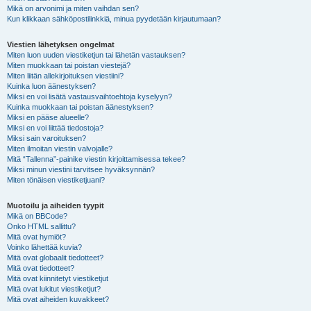
Mikä on arvonimi ja miten vaihdan sen?
Kun klikkaan sähköpostilinkkiä, minua pyydetään kirjautumaan?
Viestien lähetyksen ongelmat
Miten luon uuden viestiketjun tai lähetän vastauksen?
Miten muokkaan tai poistan viestejä?
Miten liitän allekirjoituksen viestiini?
Kuinka luon äänestyksen?
Miksi en voi lisätä vastausvaihtoehtoja kyselyyn?
Kuinka muokkaan tai poistan äänestyksen?
Miksi en pääse alueelle?
Miksi en voi liittää tiedostoja?
Miksi sain varoituksen?
Miten ilmoitan viestin valvojalle?
Mitä “Tallenna”-painike viestin kirjoittamisessa tekee?
Miksi minun viestini tarvitsee hyväksynnän?
Miten tönäisen viestiketjuani?
Muotoilu ja aiheiden tyypit
Mikä on BBCode?
Onko HTML sallittu?
Mitä ovat hymiöt?
Voinko lähettää kuvia?
Mitä ovat globaalit tiedotteet?
Mitä ovat tiedotteet?
Mitä ovat kiinnitetyt viestiketjut
Mitä ovat lukitut viestiketjut?
Mitä ovat aiheiden kuvakkeet?