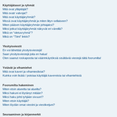
Käyttäjätasot ja ryhmät
Mitä ovat ylläpitäjät?
Mitä ovatr valvojat?
Mitä ovat käyttäjäryhmät?
Missä ovat käyttäjäryhmät ja miten liityn sellaiseen?
Miten pääsen käyttäjäryhmän johtajaksi?
Miksi jotkut käyttäjäryhmät näkyvät eri väreillä?
Mikä on “oletusryhmä”?
Mikä on “Tiimi” linkki?
Yksityisviestit
En voi lähettää yksityisviestejä!
Saan yksityisviestejä joita en halua!
Olen saanut roskapostia tai väärinkäytöksiä sisältäviä viestejä tältä foorumilta!
Ystävät ja vihamiehet
Mitä ovat kaveri ja vihamieslistat?
Kuinka voin lisätä / poistaa käyttäjiä kavereista tai vihamiehistä
Foorumilta hakeminen
Miten etsin alueelta tai alueilta?
Miksi hakuni ei löytänyt mitään?
Miksi haku johti tyhjään sivuun!?
Miten etsin käyttäjiä?
Miten löydän omat viestini ja viestiketjuni?
Seuraaminen ja kirjanmerkit