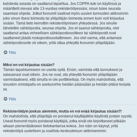
kahdesta asiasta on saattanut tapahtua. Jos COPPA-tuki on käytössä ja
määrittelit olevasi alle 13-vuotias rekisteröityessäsi, sinun tulee seurata
saamiasi ohjeita. Jotkut foorumit vaativat myös uusien tunnusten aktivoinnin
joko sinun itsesi toimesta tai ylläpitäjän toimesta ennen kuin voit kirjautua
sisään. Tämä tieto kerrottiin rekisteröitymisen yhteydessä. Jos sinulle
lähetettiin sähköpostia, seuraa ohjeita. Jos et saanut sähköpostia, olet
saattanut antaa virheellisen sähköpostiosoitteen tai sähköpostit ovat
saattaneet jäädä roskapostisuodattimeen. Jos olet varma, että antamasi
sähköpostiosoite oli oikein, yritä ottaa yhteyttä foorumin ylläpitäjään.
Ylös
Miksi en voi kirjautua sisään?
Tämän tapahtumiseen on useita syitä. Ensin, varmista että tunnuksesi ja
salasanasi ovat oikein. Jos ne ovat, ota yhteyttä foorumin ylläpitäjään
varmistaaksesi, että sinulla ei ole porttikieltoja. On myös mahdollista, että
sivuston omistajalla on asetusvirhe heidän päässään ja heidän pitäisi korjata
se.
Ylös
Rekisteröidyin joskus aiemmin, mutta en voi enää kirjautua sisään?!
On mahdollista, että ylläpitäjä on poistanut käyttäjätilisi käytöstä jostain syystä.
Useat foorumit myös poistavat käyttäjiä, jotka eivät ole kirjoittaneet pitkään
aikaan pienentääkseen tietokantansa kokoa. Jos näin on käynyt, yritä
rekisteröityä uudelleen ja osallistu keskusteluun aktiivisemmin.