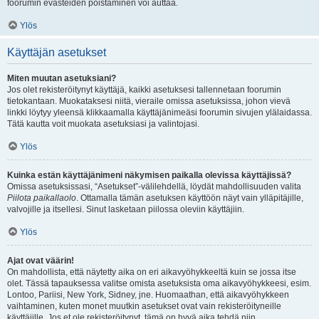
foorumin evästeiden poistaminen voi auttaa.
Ylös
Käyttäjän asetukset
Miten muutan asetuksiani?
Jos olet rekisteröitynyt käyttäjä, kaikki asetuksesi tallennetaan foorumin
tietokantaan. Muokataksesi niitä, vieraile omissa asetuksissa, johon vievä
linkki löytyy yleensä klikkaamalla käyttäjänimeäsi foorumin sivujen ylälaidassa.
Tätä kautta voit muokata asetuksiasi ja valintojasi.
Ylös
Kuinka estän käyttäjänimeni näkymisen paikalla olevissa käyttäjissä?
Omissa asetuksissasi, “Asetukset”-välilehdellä, löydät mahdollisuuden valita
Piilota paikallaolo
. Ottamalla tämän asetuksen käyttöön näyt vain ylläpitäjille,
valvojille ja itsellesi. Sinut lasketaan piilossa oleviin käyttäjiin.
Ylös
Ajat ovat väärin!
On mahdollista, että näytetty aika on eri aikavyöhykkeeltä kuin se jossa itse
olet. Tässä tapauksessa valitse omista asetuksista oma aikavyöhykkeesi, esim.
Lontoo, Pariisi, New York, Sidney, jne. Huomaathan, että aikavyöhykkeen
vaihtaminen, kuten monet muutkin asetukset ovat vain rekisteröityneille
käyttäjille. Jos et ole rekisteröitynyt, tämä on hyvä aika tehdä niin.