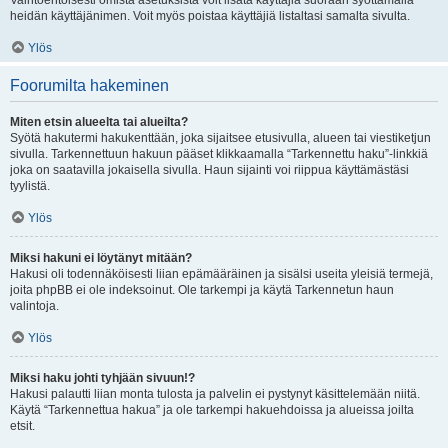
Vaihtoehtoisesti omista asetuksista voit lisätä käyttäjiä suoraan syöttämällä
heidän käyttäjänimen. Voit myös poistaa käyttäjiä listaltasi samalta sivulta.
Ylös
Foorumilta hakeminen
Miten etsin alueelta tai alueilta?
Syötä hakutermi hakukenttään, joka sijaitsee etusivulla, alueen tai viestiketjun
sivulla. Tarkennettuun hakuun pääset klikkaamalla “Tarkennettu haku”-linkkiä
joka on saatavilla jokaisella sivulla. Haun sijainti voi riippua käyttämästäsi
tyylistä.
Ylös
Miksi hakuni ei löytänyt mitään?
Hakusi oli todennäköisesti liian epämääräinen ja sisälsi useita yleisiä termejä,
joita phpBB ei ole indeksoinut. Ole tarkempi ja käytä Tarkennetun haun
valintoja.
Ylös
Miksi haku johti tyhjään sivuun!?
Hakusi palautti liian monta tulosta ja palvelin ei pystynyt käsittelemään niitä.
Käytä “Tarkennettua hakua” ja ole tarkempi hakuehdoissa ja alueissa joilta
etsit.