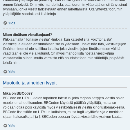
Foorumin ylläpitäjä on päättänyt, että viestit kyseiselle alueelle tulee tarkastaa
ennen lähetystä. On myös mahdollista, että foorumin ylläpitäjä on siirtänyt sinut
ryhmään, jonka viestit tarkistetaan ennen lähettämistä. Ota yhteyttä foorumin
ylläpitäjään saadaksesi lisätietoja.
Ylös
Miten tönäisen viestiketjuani?
Klikkaamalla “Tönaise viestiä” -linkkiä, kun katselet sitä, voit “tönäistä”
viestiketjua alueen ensimmäisen sivun yläosaan. Jos et näe tätä, viestiketjujen
tönäiseminen ei ole sallittua tai aika joka viestiketjujen tönäisemisen välillä
vaaditaan ei ole vielä kulunut. On myös mahdollista nostaa viestiketjua
vastaamalla siihen, mutta varmista että noudatat foorumin sääntöjä jos päätät
tehdä niin.
Ylös
Muotoilu ja aiheiden tyypit
Mikä on BBCode?
BBCode on HTML-kielen tapainen toteutus, joka tarjoaa tiettyjen viestin osien
muotoilumahdollisuuden. BBCoden käytöstä päättää ylläpitäjä, mutta se
voidaan ottaa pois käytöstä myös viestikohtaisesti viestin kirjoituslomakkeella.
BBCode itsessään on HTML:n kaltainen, mutta tagit käyttävät < ja > merkkien
sijaan hakasulkuja [ ja ]. BBCoden oppaan löydät viestinlähetyssivun kautta.
Ylös