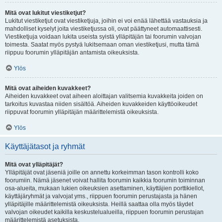
Mitä ovat lukitut viestiketjut?
Lukitut viestiketjut ovat viestiketjuja, joihin ei voi enää lähettää vastauksia ja
mahdolliset kyselyt joita viestiketjussa oli, ovat päättyneet automaattisesti.
Viestiketjuja voidaan lukita useista syistä ylläpitäjän tai foorumin valvojan
toimesta. Saatat myös pystyä lukitsemaan oman viestiketjusi, mutta tämä
riippuu foorumin ylläpitäjän antamista oikeuksista.
Ylös
Mitä ovat aiheiden kuvakkeet?
Aiheiden kuvakkeet ovat aiheen aloittajan valitsemia kuvakkeita joiden on
tarkoitus kuvastaa niiden sisältöä. Aiheiden kuvakkeiden käyttöoikeudet
riippuvat foorumin ylläpitäjän määrittelemistä oikeuksista.
Ylös
Käyttäjätasot ja ryhmät
Mitä ovat ylläpitäjät?
Ylläpitäjät ovat jäseniä joille on annettu korkeimman tason kontrolli koko
foorumiin. Nämä jäsenet voivat hallita foorumin kaikkia foorumin toiminnan
osa-alueita, mukaan lukien oikeuksien asettaminen, käyttäjien porttikiellot,
käyttäjäryhmät ja valvojat yms., riippuen foorumin perustajasta ja hänen
ylläpitäjille määrittelemistä oikeuksista. Heillä saattaa olla myös täydet
valvojan oikeudet kaikilla keskustelualueilla, riippuen foorumin perustajan
määrittelemistä asetuksista.