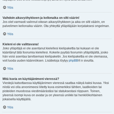
Ylös
Vaihdoin aikavyöhykkeen ja kellonaika on silti väärin!
Jos olet varmasti valinnut oikean aikavyöhykkeen ja aika on silti väärin, on
palvelimen kellonaika väärin. Ota yhteyttä ylläpitäjään korjataksesi ongelman.
Ylös
Kieleni ei ole valittavana!
Joko ylläpitäjä ei ole asentanut kielellesi kielipakettia tai kukaan ei ole
kääntänyt tätä foorumia kielellesi. Kokeile pyytää foorumin ylläpitäjältä, josko
hän voisi asentaa tarvitsemasi kielipaketin. Jos kielipakettia ei ole olemassa,
voit luoda uuden käännöksen. Lisätietoja löytyy
phpBB
®:n sivuilta.
Ylös
Mitä kuvia on käyttäjänimeni vieressä?
Viestejä katsottaessa käyttäjänimen vieressä saattaa näkyä kaksi kuvaa. Yksi
niistä voi olla arvonimeesi liitetty kuva esimerkiksi tähtien, laatikoiden tai
pisteiden muodossa viestimäärästäsi tai statuksestasi riippuen. Toinen,
yleensä isompi kuva on avatar ja on yleensä uniikki tai henkilökohtainen
jokaisella käyttäjällä.
Ylös