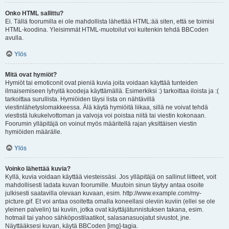
Onko HTML sallittu?
Ei. Tällä foorumilla ei ole mahdollista lähettää HTML:ää siten, että se toimisi
HTML-koodina. Yleisimmät HTML-muotoilut voi kuitenkin tehdä BBCoden
avulla.
Ylös
Mitä ovat hymiöt?
Hymiöt tai emoticonit ovat pieniä kuvia joita voidaan käyttää tunteiden
ilmaisemiseen lyhyitä koodeja käyttämällä. Esimerkiksi :) tarkoittaa iloista ja :(
tarkoittaa surullista. Hymiöiden täysi lista on nähtävillä
viestinlähetyslomakkeessa. Älä käytä hymiöitä liikaa, sillä ne voivat tehdä
viestistä lukukelvottoman ja valvoja voi poistaa niitä tai viestin kokonaan.
Foorumin ylläpitäjä on voinut myös määritellä rajan yksittäisen viestin
hymiöiden määrälle.
Ylös
Voinko lähettää kuvia?
Kyllä, kuvia voidaan käyttää viesteissäsi. Jos ylläpitäjä on sallinut liitteet, voit
mahdollisesti ladata kuvan foorumille. Muutoin sinun täytyy antaa osoite
julkisesti saatavilla olevaan kuvaan, esim. http://www.example.com/my-
picture.gif. Et voi antaa osoitetta omalla koneellasi oleviin kuviin (ellei se ole
yleinen palvelin) tai kuviin, jotka ovat käyttäjätunnistuksen takana, esim.
hotmail tai yahoo sähköpostilaatikot, salasanasuojatut sivustot, jne.
Näyttääksesi kuvan, käytä BBCoden [img]-tagia.