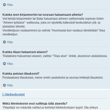
Ylös
Kuinka teen kirjanmerkin tai seuraan haluamaani aihetta?
Voit tehdä kirjanmekin tai tilata haluamasi aiheen valitsemalla sopivan linkin
“Aiheen työkalut” -valikossa, joka on sijoitettu kätevästi keskustelun ylä- ja
alalaidan lähelle.
Viestiketjuun vastaaminen ja valinta “Huomauta kun vastaus lähetetään” tilaa
viestiketjun.
Ylös
Kuinka tilaan haluamani alueen?
Tilataksesi haluamasi alueen, valitse “Tilaa alue” -linkki, aluesivun alalaidassa.
Ylös
Kuinka poistan tilaukseni?
Poistaaksesi tilauksiasi, mene omiin asetuksiisi ja seuraa linkkejä tilauksiisi.
Ylös
Liitetiedostot
Mitkä liitetiedostot ovat sallittuja tällä alueella?
Ylläpitäjä voi määrätä sallitut ja kielletyt liitetiedostojen tyypit. Ota yhteys