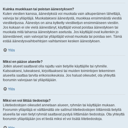
Kuinka muokkaan tai poistan äänestyksen?
Kuten viestien kanssa, äänestyksiä voi muokata vain alkuperäinen lähettäjä,
valvoja tai ylläpitäjä. Muokataksesi äänestystä, muokkaa ensimmäistä viestiä
viestiketjussa. Äänestys on aina kytketty viestiketjun ensimmäiseen viestiin.
Jos kukaan ei ole vielä äänestänyt, käyttäjät voivat poistaa äänestyksen tai
muokata mitä tahansa äänestyksen asetusta. Jos käyttäjät ovat kuitenkin jo
äänestäneet, vain valvojat tai ylläpitäjät voivat muokata tai poistaa sen. Tämä
estää äänestysvaihtoehtojen vaihtamisen kesken äänestyksen.
Ylös
Miksi en pääse alueelle?
Jotkin alueet saattavat olla rajattu vain tietyille käyttäjille tai ryhmille.
Katsoaksesi, lukeaksesi, kirjoittaaksesi tai muiden toimintojen tekeminen
alueella saattaa tarvita erikoisoikeuksia. Jos haluat oikeudet, ota yhteyttä
foorumin valvojaan tai ylläpitäjään.
Ylös
Miksi en voi liittää tiedostoja?
Liitetiedostojen oikeudet annetaan alueen, ryhmän tai käyttäjän mukaan.
Foorumin ylläpitäjä ei välttämättä ole sallinut liitetiedostojen liittämistä tietyllä
alueella tai vain tietyt ryhmät saattavat pystyä liittämään tiedostoja. Ota yhteyttä
foorumin ylläpitäjään jos et tiedä miksi et voi lisätä liitetiedostoja.