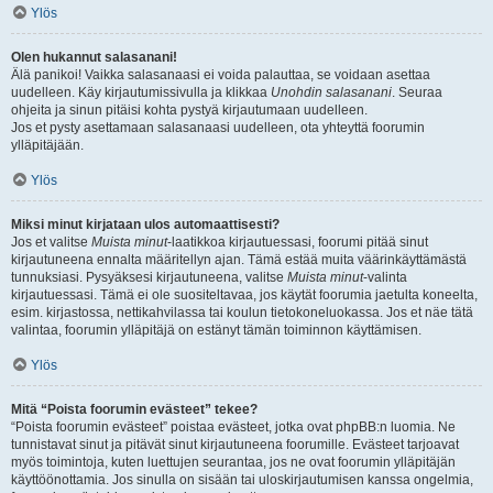
Ylös
Olen hukannut salasanani!
Älä panikoi! Vaikka salasanaasi ei voida palauttaa, se voidaan asettaa
uudelleen. Käy kirjautumissivulla ja klikkaa
Unohdin salasanani
. Seuraa
ohjeita ja sinun pitäisi kohta pystyä kirjautumaan uudelleen.
Jos et pysty asettamaan salasanaasi uudelleen, ota yhteyttä foorumin
ylläpitäjään.
Ylös
Miksi minut kirjataan ulos automaattisesti?
Jos et valitse
Muista minut
-laatikkoa kirjautuessasi, foorumi pitää sinut
kirjautuneena ennalta määritellyn ajan. Tämä estää muita väärinkäyttämästä
tunnuksiasi. Pysyäksesi kirjautuneena, valitse
Muista minut
-valinta
kirjautuessasi. Tämä ei ole suositeltavaa, jos käytät foorumia jaetulta koneelta,
esim. kirjastossa, nettikahvilassa tai koulun tietokoneluokassa. Jos et näe tätä
valintaa, foorumin ylläpitäjä on estänyt tämän toiminnon käyttämisen.
Ylös
Mitä “Poista foorumin evästeet” tekee?
“Poista foorumin evästeet” poistaa evästeet, jotka ovat phpBB:n luomia. Ne
tunnistavat sinut ja pitävät sinut kirjautuneena foorumille. Evästeet tarjoavat
myös toimintoja, kuten luettujen seurantaa, jos ne ovat foorumin ylläpitäjän
käyttöönottamia. Jos sinulla on sisään tai uloskirjautumisen kanssa ongelmia,