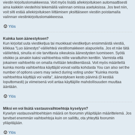
viestin kirjoituslomakkeessa. Voit myös lisätä allekirjoituksen automaattisesti
aina kaikkiin viesteihisi tekemällä valinnan omissa asetuksissa. Jos teet niin,
voit silti estää allekirjoituksen liittämisen yksittäiseen viestiin poistamalla
valinnan viestinkirjoituslomakkeessa.
Ylös
Kuinka luon äänestyksen?
Kun kirjoitat uuta viestiketjua tai muokkaat viestiketjun ensimmäistä viestiä,
klikkaa "Luo äänestys"-välilehteä viestilomakkeen alapuolella. Jos et näe tätä
välilehteä, sinulla ei ole tarvittavia oikeuksia äänestysten luomiseen. Syötä
otsikko ja ainakin kaksi vaihtoehtoa niille varattuihin kenttiin. Varmista että
jokainen vaihtoehto on omalla rivillään tekstikentässä. Voit myös määritellä
kuinka monta vaihtoehtoa käyttäjät voivat valita kohdasta You can also set the
number of options users may select during voting under “Kuinka monta
vaihtoehtoa käyttäjä voi valita”, äänestyksen kesto päivinä (0 kestää
loputtomasti) ja viimeisenä voit antaa käyttäjille mahdollisuuden muuttaa
ääntään.
Ylös
Miksi en voi lisätä vastausvaihtoehtoja kyselyyn?
Kyselyn vastausvaihtoehtojen määrä on foorumin ylläpitäjän määrittelemä. Jos
tarvitset enemmän vaihtoehtoja kuin on sallittu, ota yhteyttä foorumin
ylläpitäjään.
Ylös