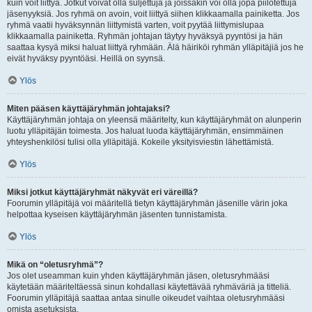
kuin voit liittyä. Jotkut voivat olla suljettuja ja joissakin voi olla jopa piilotettuja
jäsenyyksiä. Jos ryhmä on avoin, voit liittyä siihen klikkaamalla painiketta. Jos
ryhmä vaatii hyväksynnän liittymistä varten, voit pyytää liittymislupaa
klikkaamalla painiketta. Ryhmän johtajan täytyy hyväksyä pyyntösi ja hän
saattaa kysyä miksi haluat liittyä ryhmään. Älä häiriköi ryhmän ylläpitäjiä jos he
eivät hyväksy pyyntöäsi. Heillä on syynsä.
Ylös
Miten pääsen käyttäjäryhmän johtajaksi?
Käyttäjäryhmän johtaja on yleensä määritelty, kun käyttäjäryhmät on alunperin
luotu ylläpitäjän toimesta. Jos haluat luoda käyttäjäryhmän, ensimmäinen
yhteyshenkilösi tulisi olla ylläpitäjä. Kokeile yksityisviestin lähettämistä.
Ylös
Miksi jotkut käyttäjäryhmät näkyvät eri väreillä?
Foorumin ylläpitäjä voi määritellä tietyn käyttäjäryhmän jäsenille värin joka
helpottaa kyseisen käyttäjäryhmän jäsenten tunnistamista.
Ylös
Mikä on “oletusryhmä”?
Jos olet useamman kuin yhden käyttäjäryhmän jäsen, oletusryhmääsi
käytetään määriteltäessä sinun kohdallasi käytettävää ryhmäväriä ja titteliä.
Foorumin ylläpitäjä saattaa antaa sinulle oikeudet vaihtaa oletusryhmääsi
omista asetuksista.