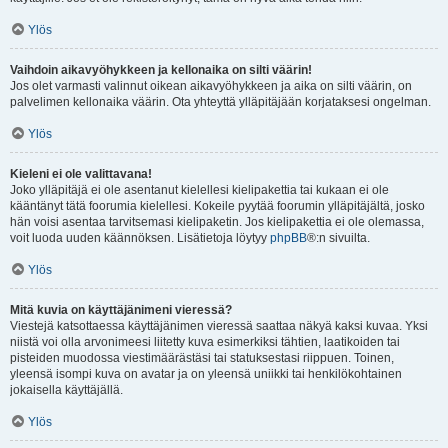
Ylös
Vaihdoin aikavyöhykkeen ja kellonaika on silti väärin!
Jos olet varmasti valinnut oikean aikavyöhykkeen ja aika on silti väärin, on
palvelimen kellonaika väärin. Ota yhteyttä ylläpitäjään korjataksesi ongelman.
Ylös
Kieleni ei ole valittavana!
Joko ylläpitäjä ei ole asentanut kielellesi kielipakettia tai kukaan ei ole
kääntänyt tätä foorumia kielellesi. Kokeile pyytää foorumin ylläpitäjältä, josko
hän voisi asentaa tarvitsemasi kielipaketin. Jos kielipakettia ei ole olemassa,
voit luoda uuden käännöksen. Lisätietoja löytyy
phpBB
®:n sivuilta.
Ylös
Mitä kuvia on käyttäjänimeni vieressä?
Viestejä katsottaessa käyttäjänimen vieressä saattaa näkyä kaksi kuvaa. Yksi
niistä voi olla arvonimeesi liitetty kuva esimerkiksi tähtien, laatikoiden tai
pisteiden muodossa viestimäärästäsi tai statuksestasi riippuen. Toinen,
yleensä isompi kuva on avatar ja on yleensä uniikki tai henkilökohtainen
jokaisella käyttäjällä.
Ylös