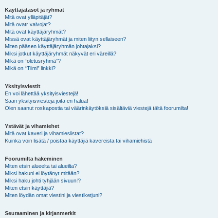
Käyttäjätasot ja ryhmät
Mitä ovat ylläpitäjät?
Mitä ovatr valvojat?
Mitä ovat käyttäjäryhmät?
Missä ovat käyttäjäryhmät ja miten liityn sellaiseen?
Miten pääsen käyttäjäryhmän johtajaksi?
Miksi jotkut käyttäjäryhmät näkyvät eri väreillä?
Mikä on “oletusryhmä”?
Mikä on “Tiimi” linkki?
Yksityisviestit
En voi lähettää yksityisviestejä!
Saan yksityisviestejä joita en halua!
Olen saanut roskapostia tai väärinkäytöksiä sisältäviä viestejä tältä foorumilta!
Ystävät ja vihamiehet
Mitä ovat kaveri ja vihamieslistat?
Kuinka voin lisätä / poistaa käyttäjiä kavereista tai vihamiehistä
Foorumilta hakeminen
Miten etsin alueelta tai alueilta?
Miksi hakuni ei löytänyt mitään?
Miksi haku johti tyhjään sivuun!?
Miten etsin käyttäjiä?
Miten löydän omat viestini ja viestiketjuni?
Seuraaminen ja kirjanmerkit