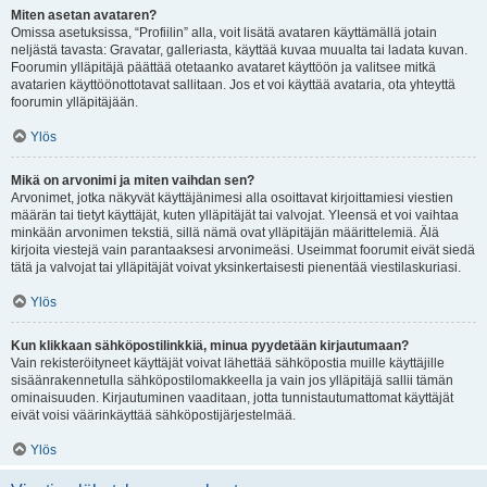
Miten asetan avataren?
Omissa asetuksissa, “Profiilin” alla, voit lisätä avataren käyttämällä jotain
neljästä tavasta: Gravatar, galleriasta, käyttää kuvaa muualta tai ladata kuvan.
Foorumin ylläpitäjä päättää otetaanko avataret käyttöön ja valitsee mitkä
avatarien käyttöönottotavat sallitaan. Jos et voi käyttää avataria, ota yhteyttä
foorumin ylläpitäjään.
Ylös
Mikä on arvonimi ja miten vaihdan sen?
Arvonimet, jotka näkyvät käyttäjänimesi alla osoittavat kirjoittamiesi viestien
määrän tai tietyt käyttäjät, kuten ylläpitäjät tai valvojat. Yleensä et voi vaihtaa
minkään arvonimen tekstiä, sillä nämä ovat ylläpitäjän määrittelemiä. Älä
kirjoita viestejä vain parantaaksesi arvonimeäsi. Useimmat foorumit eivät siedä
tätä ja valvojat tai ylläpitäjät voivat yksinkertaisesti pienentää viestilaskuriasi.
Ylös
Kun klikkaan sähköpostilinkkiä, minua pyydetään kirjautumaan?
Vain rekisteröityneet käyttäjät voivat lähettää sähköpostia muille käyttäjille
sisäänrakennetulla sähköpostilomakkeella ja vain jos ylläpitäjä sallii tämän
ominaisuuden. Kirjautuminen vaaditaan, jotta tunnistautumattomat käyttäjät
eivät voisi väärinkäyttää sähköpostijärjestelmää.
Ylös