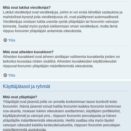
Mitä ovat lukitut viestiketjut?
Lukitut viestiketjut ovat viestiketjuja, joihin ei voi enää lähettää vastauksia ja
mahdolliset kyselyt joita viestiketjussa oli, ovat päättyneet automaattisesti.
Viestiketjuja voidaan lukita useista syistä ylläpitäjän tai foorumin valvojan
toimesta. Saatat myös pystyä lukitsemaan oman viestiketjusi, mutta tämä
riippuu foorumin ylläpitäjän antamista oikeuksista.
Ylös
Mitä ovat aiheiden kuvakkeet?
Aiheiden kuvakkeet ovat aiheen aloittajan valitsemia kuvakkeita joiden on
tarkoitus kuvastaa niiden sisältöä. Aiheiden kuvakkeiden käyttöoikeudet
riippuvat foorumin ylläpitäjän määrittelemistä oikeuksista.
Ylös
Käyttäjätasot ja ryhmät
Mitä ovat ylläpitäjät?
Ylläpitäjät ovat jäseniä joille on annettu korkeimman tason kontrolli koko
foorumiin. Nämä jäsenet voivat hallita foorumin kaikkia foorumin toiminnan
osa-alueita, mukaan lukien oikeuksien asettaminen, käyttäjien porttikiellot,
käyttäjäryhmät ja valvojat yms., riippuen foorumin perustajasta ja hänen
ylläpitäjille määrittelemistä oikeuksista. Heillä saattaa olla myös täydet
valvojan oikeudet kaikilla keskustelualueilla, riippuen foorumin perustajan
määrittelemistä asetuksista.