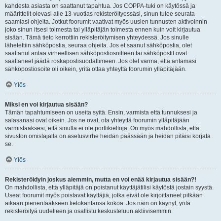
kahdesta asiasta on saattanut tapahtua. Jos COPPA-tuki on käytössä ja
määrittelit olevasi alle 13-vuotias rekisteröityessäsi, sinun tulee seurata
saamiasi ohjeita. Jotkut foorumit vaativat myös uusien tunnusten aktivoinnin
joko sinun itsesi toimesta tai ylläpitäjän toimesta ennen kuin voit kirjautua
sisään. Tämä tieto kerrottiin rekisteröitymisen yhteydessä. Jos sinulle
lähetettiin sähköpostia, seuraa ohjeita. Jos et saanut sähköpostia, olet
saattanut antaa virheellisen sähköpostiosoitteen tai sähköpostit ovat
saattaneet jäädä roskapostisuodattimeen. Jos olet varma, että antamasi
sähköpostiosoite oli oikein, yritä ottaa yhteyttä foorumin ylläpitäjään.
Ylös
Miksi en voi kirjautua sisään?
Tämän tapahtumiseen on useita syitä. Ensin, varmista että tunnuksesi ja
salasanasi ovat oikein. Jos ne ovat, ota yhteyttä foorumin ylläpitäjään
varmistaaksesi, että sinulla ei ole porttikieltoja. On myös mahdollista, että
sivuston omistajalla on asetusvirhe heidän päässään ja heidän pitäisi korjata
se.
Ylös
Rekisteröidyin joskus aiemmin, mutta en voi enää kirjautua sisään?!
On mahdollista, että ylläpitäjä on poistanut käyttäjätilisi käytöstä jostain syystä.
Useat foorumit myös poistavat käyttäjiä, jotka eivät ole kirjoittaneet pitkään
aikaan pienentääkseen tietokantansa kokoa. Jos näin on käynyt, yritä
rekisteröityä uudelleen ja osallistu keskusteluun aktiivisemmin.