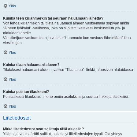
Ylös
Kuinka teen kirjanmerkin tai seuraan haluamaani aihetta?
Voit tehdä kirjanmekin tai tilata haluamasi aiheen valitsemalla sopivan linkin
“Aiheen työkalut” -valikossa, joka on sijoitettu kätevästi keskustelun ylä- ja
alalaidan lähelle.
Viestiketjuun vastaaminen ja valinta “Huomauta kun vastaus lähetetään” tilaa
viestiketjun.
Ylös
Kuinka tilaan haluamani alueen?
Tilataksesi haluamasi alueen, valitse “Tilaa alue” -linkki, aluesivun alalaidassa.
Ylös
Kuinka poistan tilaukseni?
Poistaaksesi tilauksiasi, mene omiin asetuksiisi ja seuraa linkkejä tilauksiisi.
Ylös
Liitetiedostot
Mitkä liitetiedostot ovat sallittuja tällä alueella?
Ylläpitäjä voi määrätä sallitut ja kielletyt liitetiedostojen tyypit. Ota yhteys