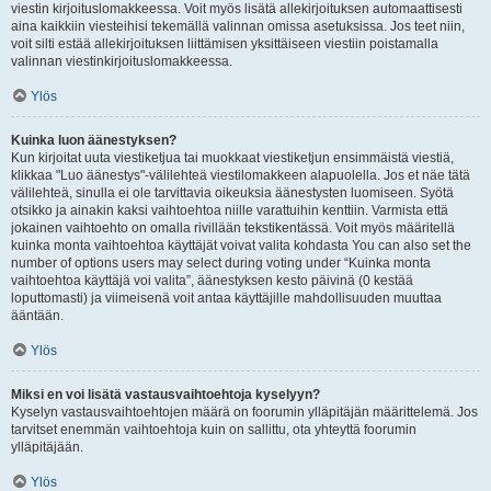
viestin kirjoituslomakkeessa. Voit myös lisätä allekirjoituksen automaattisesti
aina kaikkiin viesteihisi tekemällä valinnan omissa asetuksissa. Jos teet niin,
voit silti estää allekirjoituksen liittämisen yksittäiseen viestiin poistamalla
valinnan viestinkirjoituslomakkeessa.
Ylös
Kuinka luon äänestyksen?
Kun kirjoitat uuta viestiketjua tai muokkaat viestiketjun ensimmäistä viestiä,
klikkaa "Luo äänestys"-välilehteä viestilomakkeen alapuolella. Jos et näe tätä
välilehteä, sinulla ei ole tarvittavia oikeuksia äänestysten luomiseen. Syötä
otsikko ja ainakin kaksi vaihtoehtoa niille varattuihin kenttiin. Varmista että
jokainen vaihtoehto on omalla rivillään tekstikentässä. Voit myös määritellä
kuinka monta vaihtoehtoa käyttäjät voivat valita kohdasta You can also set the
number of options users may select during voting under “Kuinka monta
vaihtoehtoa käyttäjä voi valita”, äänestyksen kesto päivinä (0 kestää
loputtomasti) ja viimeisenä voit antaa käyttäjille mahdollisuuden muuttaa
ääntään.
Ylös
Miksi en voi lisätä vastausvaihtoehtoja kyselyyn?
Kyselyn vastausvaihtoehtojen määrä on foorumin ylläpitäjän määrittelemä. Jos
tarvitset enemmän vaihtoehtoja kuin on sallittu, ota yhteyttä foorumin
ylläpitäjään.
Ylös