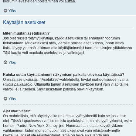
foorumin evästeiden poistaminen voi auttaa.
Ylös
Käyttäjän asetukset
Miten muutan asetuksiani?
Jos olet rekisteröitynyt käyttäjä, kaikki asetuksesi tallennetaan foorumin
tietokantaan. Muokataksesi niitä, vieraile omissa asetuksissa, johon vievä
linkki löytyy yleensä klikkaamalla käyttäjänimeäsi foorumin sivujen ylälaidassa.
Tätä kautta voit muokata asetuksiasi ja valintojasi.
Ylös
Kuinka estän käyttäjänimeni näkymisen paikalla olevissa käyttäjissä?
Omissa asetuksissasi, “Asetukset”-välilehdellä, löydät mahdollisuuden valita
Piilota paikallaolo
. Ottamalla tämän asetuksen käyttöön näyt vain ylläpitäjille,
valvojille ja itsellesi. Sinut lasketaan piilossa oleviin käyttäjiin.
Ylös
Ajat ovat väärin!
On mahdollista, että näytetty aika on eri aikavyöhykkeeltä kuin se jossa itse
olet. Tässä tapauksessa valitse omista asetuksista oma aikavyöhykkeesi, esim.
Lontoo, Pariisi, New York, Sidney, jne. Huomaathan, että aikavyöhykkeen
vaihtaminen, kuten monet muutkin asetukset ovat vain rekisteröityneille
käyttäjille. Jos et ole rekisteröitynyt, tämä on hyvä aika tehdä niin.