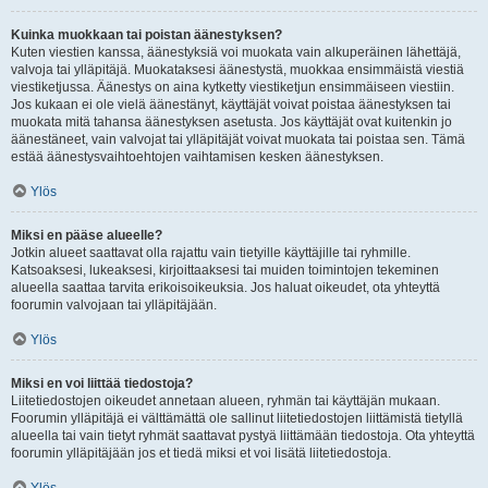
Kuinka muokkaan tai poistan äänestyksen?
Kuten viestien kanssa, äänestyksiä voi muokata vain alkuperäinen lähettäjä,
valvoja tai ylläpitäjä. Muokataksesi äänestystä, muokkaa ensimmäistä viestiä
viestiketjussa. Äänestys on aina kytketty viestiketjun ensimmäiseen viestiin.
Jos kukaan ei ole vielä äänestänyt, käyttäjät voivat poistaa äänestyksen tai
muokata mitä tahansa äänestyksen asetusta. Jos käyttäjät ovat kuitenkin jo
äänestäneet, vain valvojat tai ylläpitäjät voivat muokata tai poistaa sen. Tämä
estää äänestysvaihtoehtojen vaihtamisen kesken äänestyksen.
Ylös
Miksi en pääse alueelle?
Jotkin alueet saattavat olla rajattu vain tietyille käyttäjille tai ryhmille.
Katsoaksesi, lukeaksesi, kirjoittaaksesi tai muiden toimintojen tekeminen
alueella saattaa tarvita erikoisoikeuksia. Jos haluat oikeudet, ota yhteyttä
foorumin valvojaan tai ylläpitäjään.
Ylös
Miksi en voi liittää tiedostoja?
Liitetiedostojen oikeudet annetaan alueen, ryhmän tai käyttäjän mukaan.
Foorumin ylläpitäjä ei välttämättä ole sallinut liitetiedostojen liittämistä tietyllä
alueella tai vain tietyt ryhmät saattavat pystyä liittämään tiedostoja. Ota yhteyttä
foorumin ylläpitäjään jos et tiedä miksi et voi lisätä liitetiedostoja.