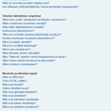
Mikä on arvonimi ja miten vaihdan sen?
Kun klikkaan sähköpostilinkkiä, minua pyydetään kirjautumaan?
Viestien lähetyksen ongelmat
Miten luon uuden viestiketjun tai lähetän vastauksen?
Miten muokkaan tai poistan viestejä?
Miten liitän allekirjoituksen viestiini?
Kuinka luon äänestyksen?
Miksi en voi lisätä vastausvaihtoehtoja kyselyyn?
Kuinka muokkaan tai poistan äänestyksen?
Miksi en pääse alueelle?
Miksi en voi liittää tiedostoja?
Miksi sain varoituksen?
Miten ilmoitan viestin valvojalle?
Mitä “Tallenna”-painike viestin kirjoittamisessa tekee?
Miksi minun viestini tarvitsee hyväksynnän?
Miten tönäisen viestiketjuani?
Muotoilu ja aiheiden tyypit
Mikä on BBCode?
Onko HTML sallittu?
Mitä ovat hymiöt?
Voinko lähettää kuvia?
Mitä ovat globaalit tiedotteet?
Mitä ovat tiedotteet?
Mitä ovat kiinnitetyt viestiketjut
Mitä ovat lukitut viestiketjut?
Mitä ovat aiheiden kuvakkeet?