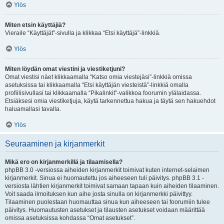
Ylös
Miten etsin käyttäjiä?
Vieraile “Käyttäjät”-sivulla ja klikkaa “Etsi käyttäjä”-linkkiä.
Ylös
Miten löydän omat viestini ja viestiketjuni?
Omat viestisi näet klikkaamalla “Katso omia viestejäsi”-linkkiä omissa
asetuksissa tai klikkaamalla “Etsi käyttäjän viesteistä”-linkkiä omalla
profiilisivullasi tai klikkaamalla “Pikalinkit”-valikkoa foorumin ylälaidassa.
Etsiäksesi omia viestiketjuja, käytä tarkennettua hakua ja täytä sen hakuehdot
haluamallasi tavalla.
Ylös
Seuraaminen ja kirjanmerkit
Mikä ero on kirjanmerkillä ja tilaamisella?
phpBB 3.0 -versiossa aiheiden kirjanmerkit toimivat kuten internet-selaimen
kirjanmerkit. Sinua ei huomautettu jos aiheeseen tuli päivitys. phpBB 3.1 -
versiosta lähtien kirjanmerkit toimivat samaan tapaan kuin aiheiden tilaaminen.
Voit saada ilmoituksen kun aihe josta sinulla on kirjanmerkki päivittyy.
Tilaaminen puolestaan huomauttaa sinua kun aiheeseen tai foorumiin tulee
päivitys. Huomautusten asetukset ja tilausten asetukset voidaan määrittää
omissa asetuksissa kohdassa “Omat asetukset”.