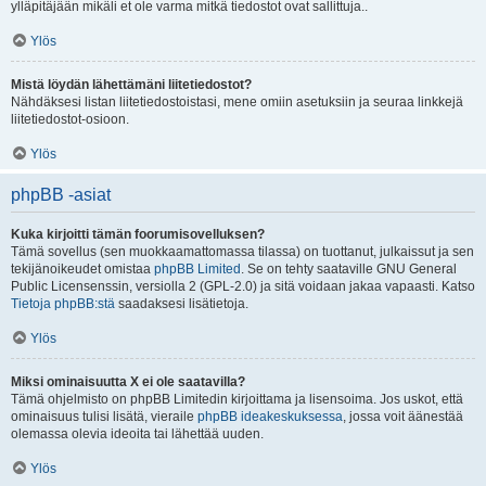
ylläpitäjään mikäli et ole varma mitkä tiedostot ovat sallittuja..
Ylös
Mistä löydän lähettämäni liitetiedostot?
Nähdäksesi listan liitetiedostoistasi, mene omiin asetuksiin ja seuraa linkkejä
liitetiedostot-osioon.
Ylös
phpBB -asiat
Kuka kirjoitti tämän foorumisovelluksen?
Tämä sovellus (sen muokkaamattomassa tilassa) on tuottanut, julkaissut ja sen
tekijänoikeudet omistaa
phpBB Limited
. Se on tehty saataville GNU General
Public Licensenssin, versiolla 2 (GPL-2.0) ja sitä voidaan jakaa vapaasti. Katso
Tietoja phpBB:stä
saadaksesi lisätietoja.
Ylös
Miksi ominaisuutta X ei ole saatavilla?
Tämä ohjelmisto on phpBB Limitedin kirjoittama ja lisensoima. Jos uskot, että
ominaisuus tulisi lisätä, vieraile
phpBB ideakeskuksessa
, jossa voit äänestää
olemassa olevia ideoita tai lähettää uuden.
Ylös