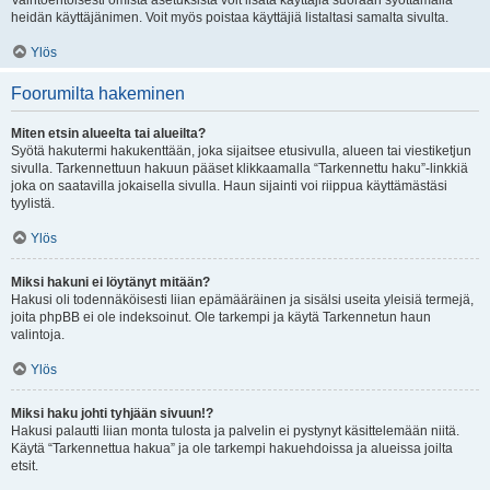
Vaihtoehtoisesti omista asetuksista voit lisätä käyttäjiä suoraan syöttämällä
heidän käyttäjänimen. Voit myös poistaa käyttäjiä listaltasi samalta sivulta.
Ylös
Foorumilta hakeminen
Miten etsin alueelta tai alueilta?
Syötä hakutermi hakukenttään, joka sijaitsee etusivulla, alueen tai viestiketjun
sivulla. Tarkennettuun hakuun pääset klikkaamalla “Tarkennettu haku”-linkkiä
joka on saatavilla jokaisella sivulla. Haun sijainti voi riippua käyttämästäsi
tyylistä.
Ylös
Miksi hakuni ei löytänyt mitään?
Hakusi oli todennäköisesti liian epämääräinen ja sisälsi useita yleisiä termejä,
joita phpBB ei ole indeksoinut. Ole tarkempi ja käytä Tarkennetun haun
valintoja.
Ylös
Miksi haku johti tyhjään sivuun!?
Hakusi palautti liian monta tulosta ja palvelin ei pystynyt käsittelemään niitä.
Käytä “Tarkennettua hakua” ja ole tarkempi hakuehdoissa ja alueissa joilta
etsit.