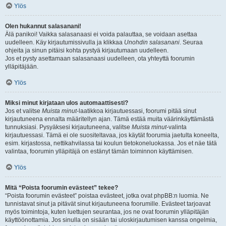
Ylös
Olen hukannut salasanani!
Älä panikoi! Vaikka salasanaasi ei voida palauttaa, se voidaan asettaa
uudelleen. Käy kirjautumissivulla ja klikkaa
Unohdin salasanani
. Seuraa
ohjeita ja sinun pitäisi kohta pystyä kirjautumaan uudelleen.
Jos et pysty asettamaan salasanaasi uudelleen, ota yhteyttä foorumin
ylläpitäjään.
Ylös
Miksi minut kirjataan ulos automaattisesti?
Jos et valitse
Muista minut
-laatikkoa kirjautuessasi, foorumi pitää sinut
kirjautuneena ennalta määritellyn ajan. Tämä estää muita väärinkäyttämästä
tunnuksiasi. Pysyäksesi kirjautuneena, valitse
Muista minut
-valinta
kirjautuessasi. Tämä ei ole suositeltavaa, jos käytät foorumia jaetulta koneelta,
esim. kirjastossa, nettikahvilassa tai koulun tietokoneluokassa. Jos et näe tätä
valintaa, foorumin ylläpitäjä on estänyt tämän toiminnon käyttämisen.
Ylös
Mitä “Poista foorumin evästeet” tekee?
“Poista foorumin evästeet” poistaa evästeet, jotka ovat phpBB:n luomia. Ne
tunnistavat sinut ja pitävät sinut kirjautuneena foorumille. Evästeet tarjoavat
myös toimintoja, kuten luettujen seurantaa, jos ne ovat foorumin ylläpitäjän
käyttöönottamia. Jos sinulla on sisään tai uloskirjautumisen kanssa ongelmia,