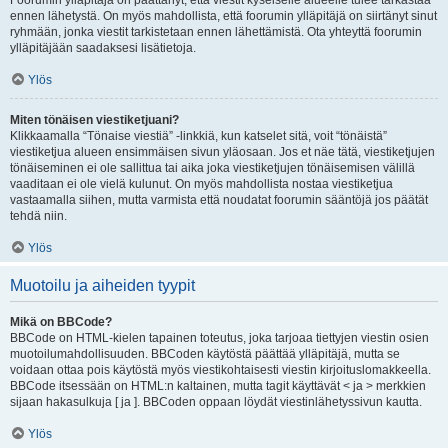
Foorumin ylläpitäjä on päättänyt, että viestit kyseiselle alueelle tulee tarkastaa
ennen lähetystä. On myös mahdollista, että foorumin ylläpitäjä on siirtänyt sinut
ryhmään, jonka viestit tarkistetaan ennen lähettämistä. Ota yhteyttä foorumin
ylläpitäjään saadaksesi lisätietoja.
Ylös
Miten tönäisen viestiketjuani?
Klikkaamalla “Tönaise viestiä” -linkkiä, kun katselet sitä, voit “tönäistä”
viestiketjua alueen ensimmäisen sivun yläosaan. Jos et näe tätä, viestiketjujen
tönäiseminen ei ole sallittua tai aika joka viestiketjujen tönäisemisen välillä
vaaditaan ei ole vielä kulunut. On myös mahdollista nostaa viestiketjua
vastaamalla siihen, mutta varmista että noudatat foorumin sääntöjä jos päätät
tehdä niin.
Ylös
Muotoilu ja aiheiden tyypit
Mikä on BBCode?
BBCode on HTML-kielen tapainen toteutus, joka tarjoaa tiettyjen viestin osien
muotoilumahdollisuuden. BBCoden käytöstä päättää ylläpitäjä, mutta se
voidaan ottaa pois käytöstä myös viestikohtaisesti viestin kirjoituslomakkeella.
BBCode itsessään on HTML:n kaltainen, mutta tagit käyttävät < ja > merkkien
sijaan hakasulkuja [ ja ]. BBCoden oppaan löydät viestinlähetyssivun kautta.
Ylös