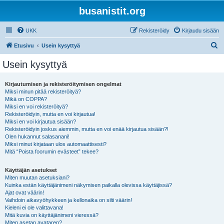
busanistit.org
UKK
Rekisteröidy
Kirjaudu sisään
E
Etusivu
Usein kysyttyä
t
Usein kysyttyä
s
i
Kirjautumisen ja rekisteröitymisen ongelmat
Miksi minun pitää rekisteröityä?
Mikä on COPPA?
Miksi en voi rekisteröityä?
Rekisteröidyin, mutta en voi kirjautua!
Miksi en voi kirjautua sisään?
Rekisteröidyin joskus aiemmin, mutta en voi enää kirjautua sisään?!
Olen hukannut salasanani!
Miksi minut kirjataan ulos automaattisesti?
Mitä “Poista foorumin evästeet” tekee?
Käyttäjän asetukset
Miten muutan asetuksiani?
Kuinka estän käyttäjänimeni näkymisen paikalla olevissa käyttäjissä?
Ajat ovat väärin!
Vaihdoin aikavyöhykkeen ja kellonaika on silti väärin!
Kieleni ei ole valittavana!
Mitä kuvia on käyttäjänimeni vieressä?
Miten asetan avataren?