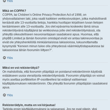
Ylös
Mikä on COPPA?
COPPA, tai Children’s Online Privacy Protection Act of 1998, on
yhdysvaltalainen laki, joka vaatii kaikkien verkkosivustojen, jotka mahdollisesti
keräävät alle 13-vuotiailta tietoja, hankkia huoltajan kirjallisen luvan tietojen
keräämiseen alle 13-vuotiaalta. Jos olet epävarma koskeeko tämä sinua
rekisteröityvänä käyttäjänä tai verkkosivua jolle olet rekisteröitymässä, ota
yhteyttä oikeudelliseen neuvonantajaan saadaksesi apua. Huomaa, että
phpBB Limited ja tämän foorumin omistajat eivät voi antaa lakineuvontaa ja
eivät ole yhteyshenkilöitä minkäänlaisissa lakiasioissa, lukuunottamatta
kysymystä “Keneen minun tulee olla yhteydessä väärinkäytöstapauksissa tai
lakiasioissa tähän foorumiin liittyen?”.
Ylös
Miksi en voi rekisteröityä?
On mahdollista, että foorumin ylläpitäjä on poistanut rekisteröinnin käytöstä
estääkseen uusia vierailijoita rekisteröitymästä. Foorumin ylläpitäjä on voinut
myös asettaa porttikiellon IP-osoitteellesi tai estänyt valitsemasi
käyttäjätunnuksen rekisteröinnin. Ota yhteyttä foorumin ylläpitäjään saadaksesi
apua.
Ylös
Rekisteröidyin, mutta en voi kirjautua!
Tarkista ensin käyttäjätunnuksesi ja salasanasi. Jos ne ovat oikein, yksi