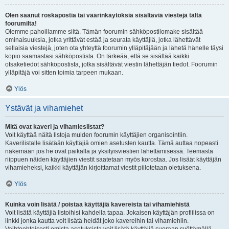
Olen saanut roskapostia tai väärinkäytöksiä sisältäviä viestejä tältä
foorumilta!
Olemme pahoillamme siitä. Tämän foorumin sähköpostilomake sisältää
ominaisuuksia, jotka yrittävät estää ja seurata käyttäjiä, jotka lähettävät
sellaisia viestejä, joten ota yhteyttä foorumin ylläpitäjään ja lähetä hänelle täysi
kopio saamastasi sähköpostista. On tärkeää, että se sisältää kaikki
otsaketiedot sähköpostista, jotka sisältävät viestin lähettäjän tiedot. Foorumin
ylläpitäjä voi sitten toimia tarpeen mukaan.
Ylös
Ystävät ja vihamiehet
Mitä ovat kaveri ja vihamieslistat?
Voit käyttää näitä listoja muiden foorumin käyttäjien organisointiin.
Kaverilistalle lisätään käyttäjiä omien asetusten kautta. Tämä auttaa nopeasti
näkemään jos he ovat paikalla ja yksityisviestien lähettämisessä. Teemasta
riippuen näiden käyttäjien viestit saatetaan myös korostaa. Jos lisäät käyttäjän
vihamieheksi, kaikki käyttäjän kirjoittamat viestit piilotetaan oletuksena.
Ylös
Kuinka voin lisätä / poistaa käyttäjiä kavereista tai vihamiehistä
Voit lisätä käyttäjiä listoihisi kahdella tapaa. Jokaisen käyttäjän profiilissa on
linkki jonka kautta voit lisätä heidät joko kavereihin tai vihamiehiin.