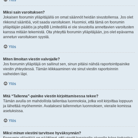
Ylös
Miksi sain varoituksen?
Jokaisen foorumin ylläpitäjällä on omat säännöt heidän sivustollensa. Jos olet
rikkonut sääntöä, voit saada varoituksen. Huomioi, että tämä on foorumin
ylläpitäjän päätös ja phpBB Limitedillä ei ole sivustolla annettavien varoitusten
kanssa mitään tekemistä. Ota yhteyttä foorumin ylläpitäjään, jos olet epävarma
annetun varoituksen syystä.
Ylös
Miten ilmoitan viestin valvojalle?
Jos foorumin ylläpitäjä on sallinut sen, sinun pitäisi nähdä raportointipainike
viestin yhteydessä. Tämän klikkaaminen vie sinut viestin raportoinnin
vaiheiden läpi.
Ylös
Mitä “Tallenna”-painike viestin kirjoittamisessa tekee?
Tämän avulla on mahdollista tallentaa luonnoksia, jotka voit kirjoittaa loppuun
ja lähettää myöhemmin. Avataksesi tallennetun luonnoksen, vieraile komissa
asetuksissa.
Ylös
Miksi minun viestini tarvitsee hyväksynnän?