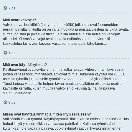
Ylös
Mitä ovatr valvojat?
Valvojat ovat henkilöitä (tai ryhmä henkilöitä) jotka katsovat foorumeiden
perään päivittäin. Heillä on on valta muokata ja poistaa viestejä ja lukita, avata,
siirtää, poistaa ja jakaa viestiketjuja niillä alueilla joissa heillä on valvojan
oikeudet. Yleensä valvojat ovat paikalla estämässä aiheen vierestä
keskustelua tai hyvien tapojen vastaisen materiaalin lähettämistä.
Ylös
Mitä ovat käyttäjäryhmät?
Käyttäjäryhmät ovat käyttäjien ryhmiä, jotka jakavat yhteisön hallittaviin osiin,
joiden kanssa foorumin ylläpitäjät voivat toimia. Jokainen käyttäjä voi kuulua
useisiin ryhmiin ja jokaiselle ryhmälle voidaan määritellä yksilölliset oikeudet.
Tämä tarjoaa ylläpitäjille helpon tavan muuttaa käyttäjien oikeuksia useille
käyttäjille kerralla, kuten muuttaa valvojien oikeuksia tai hallita pääsyä
suljetulle alueelle.
Ylös
Missä ovat käyttäjäryhmät ja miten liityn sellaiseen?
Voit nähdä kaikki ryhmät “Käyttäjäryhmät”-linkin kautta omissa asetuksissa. Jos
haluat liittyä yhteen, klikkaa vastaavaa painiketta. Kaikissa ryhmissä ei
kuitenkaan ole vapaata pääsyä. Jotkut ryhmät vaativat hyväksynnän ennen