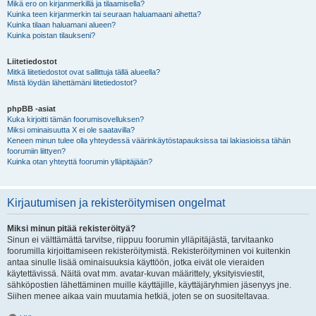
Mikä ero on kirjanmerkillä ja tilaamisella?
Kuinka teen kirjanmerkin tai seuraan haluamaani aihetta?
Kuinka tilaan haluamani alueen?
Kuinka poistan tilaukseni?
Liitetiedostot
Mitkä liitetiedostot ovat sallittuja tällä alueella?
Mistä löydän lähettämäni liitetiedostot?
phpBB -asiat
Kuka kirjoitti tämän foorumisovelluksen?
Miksi ominaisuutta X ei ole saatavilla?
Keneen minun tulee olla yhteydessä väärinkäytöstapauksissa tai lakiasioissa tähän
foorumiin liittyen?
Kuinka otan yhteyttä foorumin ylläpitäjään?
Kirjautumisen ja rekisteröitymisen ongelmat
Miksi minun pitää rekisteröityä?
Sinun ei välttämättä tarvitse, riippuu foorumin ylläpitäjästä, tarvitaanko
foorumilla kirjoittamiseen rekisteröitymistä. Rekisteröityminen voi kuitenkin
antaa sinulle lisää ominaisuuksia käyttöön, jotka eivät ole vieraiden
käytettävissä. Näitä ovat mm. avatar-kuvan määrittely, yksityisviestit,
sähköpostien lähettäminen muille käyttäjille, käyttäjäryhmien jäsenyys jne.
Siihen menee aikaa vain muutamia hetkiä, joten se on suositeltavaa.