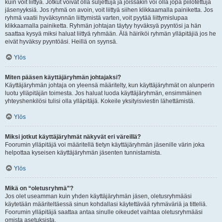
kuin voit liittyä. Jotkut voivat olla suljettuja ja joissakin voi olla jopa piilotettuja
jäsenyyksiä. Jos ryhmä on avoin, voit liittyä siihen klikkaamalla painiketta. Jos
ryhmä vaatii hyväksynnän liittymistä varten, voit pyytää liittymislupaa
klikkaamalla painiketta. Ryhmän johtajan täytyy hyväksyä pyyntösi ja hän
saattaa kysyä miksi haluat liittyä ryhmään. Älä häiriköi ryhmän ylläpitäjiä jos he
eivät hyväksy pyyntöäsi. Heillä on syynsä.
Ylös
Miten pääsen käyttäjäryhmän johtajaksi?
Käyttäjäryhmän johtaja on yleensä määritelty, kun käyttäjäryhmät on alunperin
luotu ylläpitäjän toimesta. Jos haluat luoda käyttäjäryhmän, ensimmäinen
yhteyshenkilösi tulisi olla ylläpitäjä. Kokeile yksityisviestin lähettämistä.
Ylös
Miksi jotkut käyttäjäryhmät näkyvät eri väreillä?
Foorumin ylläpitäjä voi määritellä tietyn käyttäjäryhmän jäsenille värin joka
helpottaa kyseisen käyttäjäryhmän jäsenten tunnistamista.
Ylös
Mikä on “oletusryhmä”?
Jos olet useamman kuin yhden käyttäjäryhmän jäsen, oletusryhmääsi
käytetään määriteltäessä sinun kohdallasi käytettävää ryhmäväriä ja titteliä.
Foorumin ylläpitäjä saattaa antaa sinulle oikeudet vaihtaa oletusryhmääsi
omista asetuksista.