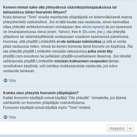
Keneen minun tulee olla yhteydessä väärinkäytöstapauksissa tai
lakiasioissa tähän foorumiin liittyen?
Kuka tahansa “Tiimi”-sivulla mainituista ylläpitäjistä on todennäköisesti sopiva
yhteyshenkilö valituksillesi. Jos et tätä kautta saa vastausta, sinun kannattaa
ottaa yhteyttä verkkotunnuksen omistajaan (tee
whois-kysely
) tai jos kyseessä
on ilmaispalvelussa oleva (esim. Yahoo!, free.fr, f2s.com, jne.), ota yhteyttä
ylläpitoon tai väärinkäytöksistä vastaavaan osastoon kyseisessä palvelussa.
Huomaa, että phpBB Limitedillä
ei ole lainkaan toimivaltaa
ja sitä ei voida
pitää vastuussa miten, missä tai kenen toimesta tämä foorumi on käytössä. Älä
ota yhteyttä phpBB Limitediin missään lakiasioissa
jotka eivät liity
phpBB.com-sivustoon tai pelkkään phpBB-sovellukseen itseensä. Jos lähetät
sähköpostia phpBB Limitedille
mistään kolmannen osapuolen
tämän
sovelluksen käytöstä, voit odottaa niukkasanaista vastausta, jos edes
vastausta lainkaan.
Ylös
Kuinka otan yhteyttä foorumin ylläpitäjään?
Kaikki foorumin käyttäjät voivat käyttää “Ota yhteyttä” -lomaketta, jos täämä
vaihtoehto on foorumin ylläpitäjän mahdollistama.
Foorumin käyttäjät voivat käyttää myös “Tiimi”-linkkiä.
Ylös
Hyppää