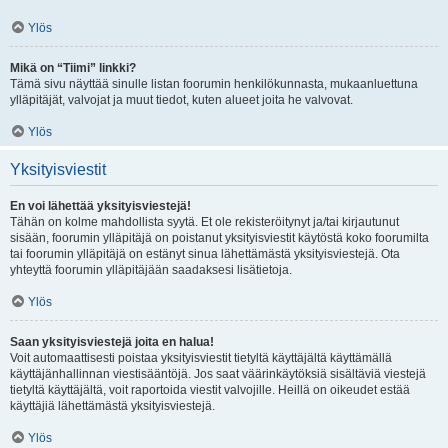
Ylös
Mikä on “Tiimi” linkki?
Tämä sivu näyttää sinulle listan foorumin henkilökunnasta, mukaanluettuna
ylläpitäjät, valvojat ja muut tiedot, kuten alueet joita he valvovat.
Ylös
Yksityisviestit
En voi lähettää yksityisviestejä!
Tähän on kolme mahdollista syytä. Et ole rekisteröitynyt ja/tai kirjautunut
sisään, foorumin ylläpitäjä on poistanut yksityisviestit käytöstä koko foorumilta
tai foorumin ylläpitäjä on estänyt sinua lähettämästä yksityisviestejä. Ota
yhteyttä foorumin ylläpitäjään saadaksesi lisätietoja.
Ylös
Saan yksityisviestejä joita en halua!
Voit automaattisesti poistaa yksityisviestit tietyltä käyttäjältä käyttämällä
käyttäjänhallinnan viestisääntöjä. Jos saat väärinkäytöksiä sisältäviä viestejä
tietyltä käyttäjältä, voit raportoida viestit valvojille. Heillä on oikeudet estää
käyttäjiä lähettämästä yksityisviestejä.
Ylös