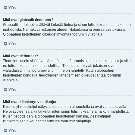
Ylös
Mitä ovat globaalit tiedotteet?
Globaalit tiedotteet sisältävät tärkeää tietoa ja sinun tulisi lukea ne aina kun on
mahdolista. Ne näkyvät jokaisen alueen ylälaidassa ja omissa asetuksissa.
Globaalien tiedotteiden oikeudet myöntää foorumin ylläpitäjä.
Ylös
Mitä ovat tiedotteet?
Tiedotteet usein sisältävät tärkeää tietoa foorumista jota olet lukemassa ja siksi
ne tulisi lukea aina kun mahdollista. Tiedotteet näkyvät jokaisen sivun
ylälaidassa niillä foorumeilla joihin ne on lähetetty. Kuten globaalien
tiedotteiden kohdalla, tiedotteiden lähettämisen oikeudet antaa foorumin
ylläpitäjä.
Ylös
Mitä ovat kiinnitetyt viestiketjut
Kiinnitetyt viestiketjut näkyvät tiedotteiden alapuolella ja ovat vain etusivulla.
Ne ovat yleensä aika tärkeitä, joten sinun tulisi lukea ne aina kun mahdollista.
Kuten tiedotteiden ja globaalien tiedotteiden kanssa, viestiketjujen
kiinnittämisen oikeudet määrittelee foorumin ylläpitäjä.
Ylös