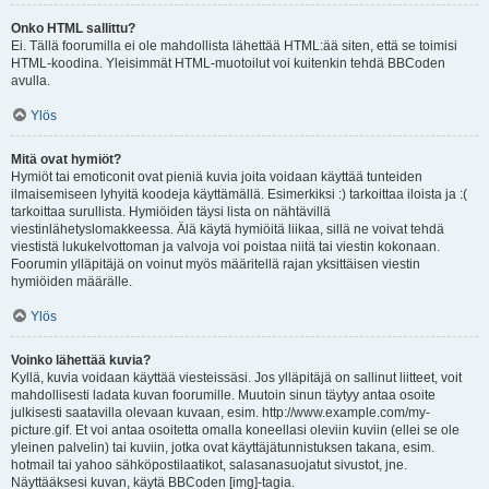
Onko HTML sallittu?
Ei. Tällä foorumilla ei ole mahdollista lähettää HTML:ää siten, että se toimisi
HTML-koodina. Yleisimmät HTML-muotoilut voi kuitenkin tehdä BBCoden
avulla.
Ylös
Mitä ovat hymiöt?
Hymiöt tai emoticonit ovat pieniä kuvia joita voidaan käyttää tunteiden
ilmaisemiseen lyhyitä koodeja käyttämällä. Esimerkiksi :) tarkoittaa iloista ja :(
tarkoittaa surullista. Hymiöiden täysi lista on nähtävillä
viestinlähetyslomakkeessa. Älä käytä hymiöitä liikaa, sillä ne voivat tehdä
viestistä lukukelvottoman ja valvoja voi poistaa niitä tai viestin kokonaan.
Foorumin ylläpitäjä on voinut myös määritellä rajan yksittäisen viestin
hymiöiden määrälle.
Ylös
Voinko lähettää kuvia?
Kyllä, kuvia voidaan käyttää viesteissäsi. Jos ylläpitäjä on sallinut liitteet, voit
mahdollisesti ladata kuvan foorumille. Muutoin sinun täytyy antaa osoite
julkisesti saatavilla olevaan kuvaan, esim. http://www.example.com/my-
picture.gif. Et voi antaa osoitetta omalla koneellasi oleviin kuviin (ellei se ole
yleinen palvelin) tai kuviin, jotka ovat käyttäjätunnistuksen takana, esim.
hotmail tai yahoo sähköpostilaatikot, salasanasuojatut sivustot, jne.
Näyttääksesi kuvan, käytä BBCoden [img]-tagia.