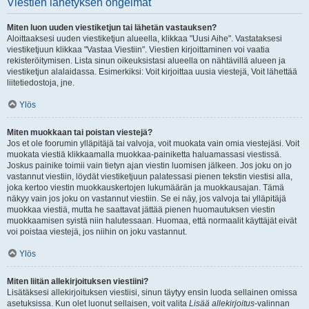
Viestien lähetyksen ongelmat
Miten luon uuden viestiketjun tai lähetän vastauksen?
Aloittaaksesi uuden viestiketjun alueella, klikkaa "Uusi Aihe". Vastataksesi
viestiketjuun klikkaa "Vastaa Viestiin". Viestien kirjoittaminen voi vaatia
rekisteröitymisen. Lista sinun oikeuksistasi alueella on nähtävillä alueen ja
viestiketjun alalaidassa. Esimerkiksi: Voit kirjoittaa uusia viestejä, Voit lähettää
liitetiedostoja, jne.
Ylös
Miten muokkaan tai poistan viestejä?
Jos et ole foorumin ylläpitäjä tai valvoja, voit muokata vain omia viestejäsi. Voit
muokata viestiä klikkaamalla muokkaa-painiketta haluamassasi viestissä.
Joskus painike toimii vain tietyn ajan viestin luomisen jälkeen. Jos joku on jo
vastannut viestiin, löydät viestiketjuun palatessasi pienen tekstin viestisi alla,
joka kertoo viestin muokkauskertojen lukumäärän ja muokkausajan. Tämä
näkyy vain jos joku on vastannut viestiin. Se ei näy, jos valvoja tai ylläpitäjä
muokkaa viestiä, mutta he saattavat jättää pienen huomautuksen viestin
muokkaamisen syistä niin halutessaan. Huomaa, että normaalit käyttäjät eivät
voi poistaa viestejä, jos niihin on joku vastannut.
Ylös
Miten liitän allekirjoituksen viestiini?
Lisätäksesi allekirjoituksen viestiisi, sinun täytyy ensin luoda sellainen omissa
asetuksissa. Kun olet luonut sellaisen, voit valita
Lisää allekirjoitus
-valinnan