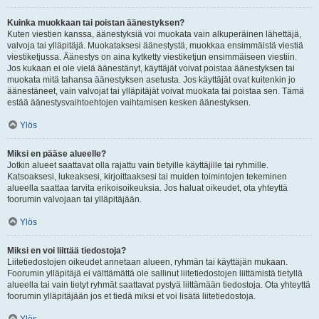
Kuinka muokkaan tai poistan äänestyksen?
Kuten viestien kanssa, äänestyksiä voi muokata vain alkuperäinen lähettäjä,
valvoja tai ylläpitäjä. Muokataksesi äänestystä, muokkaa ensimmäistä viestiä
viestiketjussa. Äänestys on aina kytketty viestiketjun ensimmäiseen viestiin.
Jos kukaan ei ole vielä äänestänyt, käyttäjät voivat poistaa äänestyksen tai
muokata mitä tahansa äänestyksen asetusta. Jos käyttäjät ovat kuitenkin jo
äänestäneet, vain valvojat tai ylläpitäjät voivat muokata tai poistaa sen. Tämä
estää äänestysvaihtoehtojen vaihtamisen kesken äänestyksen.
Ylös
Miksi en pääse alueelle?
Jotkin alueet saattavat olla rajattu vain tietyille käyttäjille tai ryhmille.
Katsoaksesi, lukeaksesi, kirjoittaaksesi tai muiden toimintojen tekeminen
alueella saattaa tarvita erikoisoikeuksia. Jos haluat oikeudet, ota yhteyttä
foorumin valvojaan tai ylläpitäjään.
Ylös
Miksi en voi liittää tiedostoja?
Liitetiedostojen oikeudet annetaan alueen, ryhmän tai käyttäjän mukaan.
Foorumin ylläpitäjä ei välttämättä ole sallinut liitetiedostojen liittämistä tietyllä
alueella tai vain tietyt ryhmät saattavat pystyä liittämään tiedostoja. Ota yhteyttä
foorumin ylläpitäjään jos et tiedä miksi et voi lisätä liitetiedostoja.