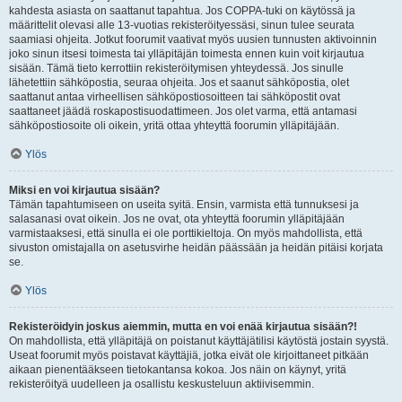
kahdesta asiasta on saattanut tapahtua. Jos COPPA-tuki on käytössä ja
määrittelit olevasi alle 13-vuotias rekisteröityessäsi, sinun tulee seurata
saamiasi ohjeita. Jotkut foorumit vaativat myös uusien tunnusten aktivoinnin
joko sinun itsesi toimesta tai ylläpitäjän toimesta ennen kuin voit kirjautua
sisään. Tämä tieto kerrottiin rekisteröitymisen yhteydessä. Jos sinulle
lähetettiin sähköpostia, seuraa ohjeita. Jos et saanut sähköpostia, olet
saattanut antaa virheellisen sähköpostiosoitteen tai sähköpostit ovat
saattaneet jäädä roskapostisuodattimeen. Jos olet varma, että antamasi
sähköpostiosoite oli oikein, yritä ottaa yhteyttä foorumin ylläpitäjään.
Ylös
Miksi en voi kirjautua sisään?
Tämän tapahtumiseen on useita syitä. Ensin, varmista että tunnuksesi ja
salasanasi ovat oikein. Jos ne ovat, ota yhteyttä foorumin ylläpitäjään
varmistaaksesi, että sinulla ei ole porttikieltoja. On myös mahdollista, että
sivuston omistajalla on asetusvirhe heidän päässään ja heidän pitäisi korjata
se.
Ylös
Rekisteröidyin joskus aiemmin, mutta en voi enää kirjautua sisään?!
On mahdollista, että ylläpitäjä on poistanut käyttäjätilisi käytöstä jostain syystä.
Useat foorumit myös poistavat käyttäjiä, jotka eivät ole kirjoittaneet pitkään
aikaan pienentääkseen tietokantansa kokoa. Jos näin on käynyt, yritä
rekisteröityä uudelleen ja osallistu keskusteluun aktiivisemmin.