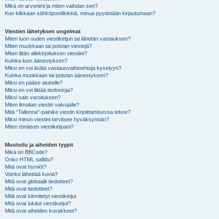
Mikä on arvonimi ja miten vaihdan sen?
Kun klikkaan sähköpostilinkkiä, minua pyydetään kirjautumaan?
Viestien lähetyksen ongelmat
Miten luon uuden viestiketjun tai lähetän vastauksen?
Miten muokkaan tai poistan viestejä?
Miten liitän allekirjoituksen viestiini?
Kuinka luon äänestyksen?
Miksi en voi lisätä vastausvaihtoehtoja kyselyyn?
Kuinka muokkaan tai poistan äänestyksen?
Miksi en pääse alueelle?
Miksi en voi liittää tiedostoja?
Miksi sain varoituksen?
Miten ilmoitan viestin valvojalle?
Mitä “Tallenna”-painike viestin kirjoittamisessa tekee?
Miksi minun viestini tarvitsee hyväksynnän?
Miten tönäisen viestiketjuani?
Muotoilu ja aiheiden tyypit
Mikä on BBCode?
Onko HTML sallittu?
Mitä ovat hymiöt?
Voinko lähettää kuvia?
Mitä ovat globaalit tiedotteet?
Mitä ovat tiedotteet?
Mitä ovat kiinnitetyt viestiketjut
Mitä ovat lukitut viestiketjut?
Mitä ovat aiheiden kuvakkeet?