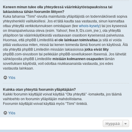
Keneen minun tulee olla yhteydessä väärinkäytöstapauksissa tai
lakiasioissa tähän foorumiin liittyen?
Kuka tahansa “Tiimi”-sivulla mainituista ylläpitäjistä on todennäköisesti sopiva
yhteyshenkilö valituksillesi. Jos et tätä kautta saa vastausta, sinun kannattaa
ottaa yhteyttä verkkotunnuksen omistajaan (tee
whois-kysely
) tai jos kyseessä
on ilmaispalvelussa oleva (esim. Yahoo!, free.fr, f2s.com, jne.), ota yhteyttä
ylläpitoon tai väärinkäytöksistä vastaavaan osastoon kyseisessä palvelussa.
Huomaa, että phpBB Limitedillä
ei ole lainkaan toimivaltaa
ja sitä ei voida
pitää vastuussa miten, missä tai kenen toimesta tämä foorumi on käytössä. Älä
ota yhteyttä phpBB Limitediin missään lakiasioissa
jotka eivät liity
phpBB.com-sivustoon tai pelkkään phpBB-sovellukseen itseensä. Jos lähetät
sähköpostia phpBB Limitedille
mistään kolmannen osapuolen
tämän
sovelluksen käytöstä, voit odottaa niukkasanaista vastausta, jos edes
vastausta lainkaan.
Ylös
Kuinka otan yhteyttä foorumin ylläpitäjään?
Kaikki foorumin käyttäjät voivat käyttää “Ota yhteyttä” -lomaketta, jos täämä
vaihtoehto on foorumin ylläpitäjän mahdollistama.
Foorumin käyttäjät voivat käyttää myös “Tiimi”-linkkiä.
Ylös
Hyppää