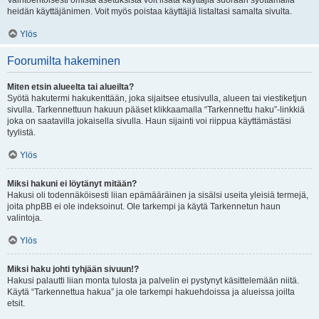
Vaihtoehtoisesti omista asetuksista voit lisätä käyttäjiä suoraan syöttämällä
heidän käyttäjänimen. Voit myös poistaa käyttäjiä listaltasi samalta sivulta.
Ylös
Foorumilta hakeminen
Miten etsin alueelta tai alueilta?
Syötä hakutermi hakukenttään, joka sijaitsee etusivulla, alueen tai viestiketjun
sivulla. Tarkennettuun hakuun pääset klikkaamalla “Tarkennettu haku”-linkkiä
joka on saatavilla jokaisella sivulla. Haun sijainti voi riippua käyttämästäsi
tyylistä.
Ylös
Miksi hakuni ei löytänyt mitään?
Hakusi oli todennäköisesti liian epämääräinen ja sisälsi useita yleisiä termejä,
joita phpBB ei ole indeksoinut. Ole tarkempi ja käytä Tarkennetun haun
valintoja.
Ylös
Miksi haku johti tyhjään sivuun!?
Hakusi palautti liian monta tulosta ja palvelin ei pystynyt käsittelemään niitä.
Käytä “Tarkennettua hakua” ja ole tarkempi hakuehdoissa ja alueissa joilta
etsit.