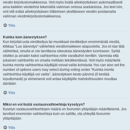
viestin kirjoituslomakkeessa. Voit myös lisätä allekirjoituksen automaattisesti
aina kaikkiin viesteihisi tekemällä valinnan omissa asetuksissa. Jos teet niin,
voit silti estää allekirjoituksen liittämisen yksittäiseen viestiin poistamalla
valinnan viestinkirjoituslomakkeessa.
Ylös
Kuinka luon äänestyksen?
Kun kirjoitat uuta viestiketjua tai muokkaat viestiketjun ensimmäistä viestiä,
klikkaa "Luo äänestys"-välilehteä viestilomakkeen alapuolella. Jos et näe tätä
välilehteä, sinulla ei ole tarvittavia oikeuksia äänestysten luomiseen. Syötä
otsikko ja ainakin kaksi vaihtoehtoa niille varattuihin kenttiin. Varmista että
jokainen vaihtoehto on omalla rivillään tekstikentässä. Voit myös määritellä
kuinka monta vaihtoehtoa käyttäjät voivat valita kohdasta You can also set the
number of options users may select during voting under “Kuinka monta
vaihtoehtoa käyttäjä voi valita”, äänestyksen kesto päivinä (0 kestää
loputtomasti) ja viimeisenä voit antaa käyttäjille mahdollisuuden muuttaa
ääntään.
Ylös
Miksi en voi lisätä vastausvaihtoehtoja kyselyyn?
Kyselyn vastausvaihtoehtojen määrä on foorumin ylläpitäjän määrittelemä. Jos
tarvitset enemmän vaihtoehtoja kuin on sallittu, ota yhteyttä foorumin
ylläpitäjään.
Ylös