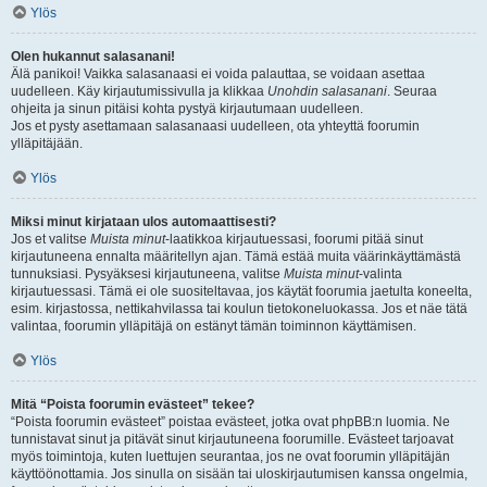
Ylös
Olen hukannut salasanani!
Älä panikoi! Vaikka salasanaasi ei voida palauttaa, se voidaan asettaa
uudelleen. Käy kirjautumissivulla ja klikkaa
Unohdin salasanani
. Seuraa
ohjeita ja sinun pitäisi kohta pystyä kirjautumaan uudelleen.
Jos et pysty asettamaan salasanaasi uudelleen, ota yhteyttä foorumin
ylläpitäjään.
Ylös
Miksi minut kirjataan ulos automaattisesti?
Jos et valitse
Muista minut
-laatikkoa kirjautuessasi, foorumi pitää sinut
kirjautuneena ennalta määritellyn ajan. Tämä estää muita väärinkäyttämästä
tunnuksiasi. Pysyäksesi kirjautuneena, valitse
Muista minut
-valinta
kirjautuessasi. Tämä ei ole suositeltavaa, jos käytät foorumia jaetulta koneelta,
esim. kirjastossa, nettikahvilassa tai koulun tietokoneluokassa. Jos et näe tätä
valintaa, foorumin ylläpitäjä on estänyt tämän toiminnon käyttämisen.
Ylös
Mitä “Poista foorumin evästeet” tekee?
“Poista foorumin evästeet” poistaa evästeet, jotka ovat phpBB:n luomia. Ne
tunnistavat sinut ja pitävät sinut kirjautuneena foorumille. Evästeet tarjoavat
myös toimintoja, kuten luettujen seurantaa, jos ne ovat foorumin ylläpitäjän
käyttöönottamia. Jos sinulla on sisään tai uloskirjautumisen kanssa ongelmia,