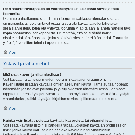
Olen saanut roskapostia tai väärinkäytöksiä sisältäviä viestejä tältä
foorumilta!
Olemme pahoillamme siitä. Tämän foorumin sähköpostilomake sisältää
ominaisuuksia, jotka yrittävät estää ja seurata käyttäjiä, jotka lähettävät
sellaisia viestejä, joten ota yhteyttä foorumin ylläpitäjään ja lähetä hänelle täysi
kopio saamastasi sähköpostista. On tärkeää, että se sisältää kaikki
otsaketiedot sähköpostista, jotka sisältävät viestin lähettäjän tiedot. Foorumin
ylläpitäjä voi sitten toimia tarpeen mukaan.
Ylös
Ystävät ja vihamiehet
Mitä ovat kaveri ja vihamieslistat?
Voit käyttää näitä listoja muiden foorumin käyttäjien organisointiin.
Kaverilistalle lisätään käyttäjiä omien asetusten kautta. Tämä auttaa nopeasti
näkemään jos he ovat paikalla ja yksityisviestien lähettämisessä. Teemasta
riippuen näiden käyttäjien viestit saatetaan myös korostaa. Jos lisäät käyttäjän
vihamieheksi, kaikki käyttäjän kirjoittamat viestit piilotetaan oletuksena.
Ylös
Kuinka voin lisätä / poistaa käyttäjiä kavereista tai vihamiehistä
Voit lisätä käyttäjiä listoihisi kahdella tapaa. Jokaisen käyttäjän profiilissa on
linkki jonka kautta voit lisätä heidät joko kavereihin tai vihamiehiin.