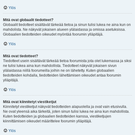
Ylös
Mitä ovat globaalit tiedotteet?
Globaalit tiedotteet sisältävät tärkeää tietoa ja sinun tulisi lukea ne aina kun on
mahdolista. Ne näkyvät jokaisen alueen ylälaidassa ja omissa asetuksissa.
Globaalien tiedotteiden oikeudet myöntää foorumin ylläpitäjä.
Ylös
Mitä ovat tiedotteet?
Tiedotteet usein sisältävät tärkeää tietoa foorumista jota olet lukemassa ja siksi
ne tulisi lukea aina kun mahdollista. Tiedotteet näkyvät jokaisen sivun
ylälaidassa niillä foorumeilla joihin ne on lähetetty. Kuten globaalien
tiedotteiden kohdalla, tiedotteiden lähettämisen oikeudet antaa foorumin
ylläpitäjä.
Ylös
Mitä ovat kiinnitetyt viestiketjut
Kiinnitetyt viestiketjut näkyvät tiedotteiden alapuolella ja ovat vain etusivulla.
Ne ovat yleensä aika tärkeitä, joten sinun tulisi lukea ne aina kun mahdollista.
Kuten tiedotteiden ja globaalien tiedotteiden kanssa, viestiketjujen
kiinnittämisen oikeudet määrittelee foorumin ylläpitäjä.
Ylös