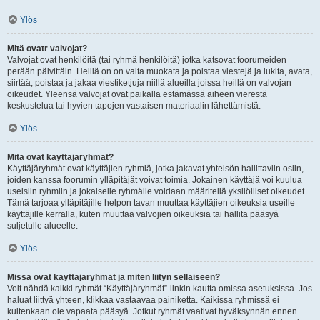
Ylös
Mitä ovatr valvojat?
Valvojat ovat henkilöitä (tai ryhmä henkilöitä) jotka katsovat foorumeiden
perään päivittäin. Heillä on on valta muokata ja poistaa viestejä ja lukita, avata,
siirtää, poistaa ja jakaa viestiketjuja niillä alueilla joissa heillä on valvojan
oikeudet. Yleensä valvojat ovat paikalla estämässä aiheen vierestä
keskustelua tai hyvien tapojen vastaisen materiaalin lähettämistä.
Ylös
Mitä ovat käyttäjäryhmät?
Käyttäjäryhmät ovat käyttäjien ryhmiä, jotka jakavat yhteisön hallittaviin osiin,
joiden kanssa foorumin ylläpitäjät voivat toimia. Jokainen käyttäjä voi kuulua
useisiin ryhmiin ja jokaiselle ryhmälle voidaan määritellä yksilölliset oikeudet.
Tämä tarjoaa ylläpitäjille helpon tavan muuttaa käyttäjien oikeuksia useille
käyttäjille kerralla, kuten muuttaa valvojien oikeuksia tai hallita pääsyä
suljetulle alueelle.
Ylös
Missä ovat käyttäjäryhmät ja miten liityn sellaiseen?
Voit nähdä kaikki ryhmät “Käyttäjäryhmät”-linkin kautta omissa asetuksissa. Jos
haluat liittyä yhteen, klikkaa vastaavaa painiketta. Kaikissa ryhmissä ei
kuitenkaan ole vapaata pääsyä. Jotkut ryhmät vaativat hyväksynnän ennen