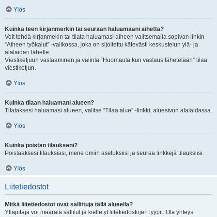
Ylös
Kuinka teen kirjanmerkin tai seuraan haluamaani aihetta?
Voit tehdä kirjanmekin tai tilata haluamasi aiheen valitsemalla sopivan linkin
“Aiheen työkalut” -valikossa, joka on sijoitettu kätevästi keskustelun ylä- ja
alalaidan lähelle.
Viestiketjuun vastaaminen ja valinta “Huomauta kun vastaus lähetetään” tilaa
viestiketjun.
Ylös
Kuinka tilaan haluamani alueen?
Tilataksesi haluamasi alueen, valitse “Tilaa alue” -linkki, aluesivun alalaidassa.
Ylös
Kuinka poistan tilaukseni?
Poistaaksesi tilauksiasi, mene omiin asetuksiisi ja seuraa linkkejä tilauksiisi.
Ylös
Liitetiedostot
Mitkä liitetiedostot ovat sallittuja tällä alueella?
Ylläpitäjä voi määrätä sallitut ja kielletyt liitetiedostojen tyypit. Ota yhteys