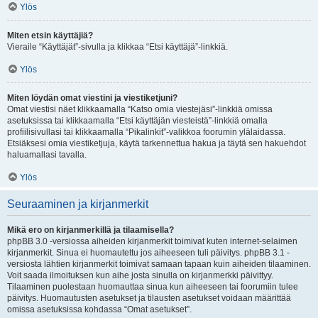
Ylös
Miten etsin käyttäjiä?
Vieraile “Käyttäjät”-sivulla ja klikkaa “Etsi käyttäjä”-linkkiä.
Ylös
Miten löydän omat viestini ja viestiketjuni?
Omat viestisi näet klikkaamalla “Katso omia viestejäsi”-linkkiä omissa
asetuksissa tai klikkaamalla “Etsi käyttäjän viesteistä”-linkkiä omalla
profiilisivullasi tai klikkaamalla “Pikalinkit”-valikkoa foorumin ylälaidassa.
Etsiäksesi omia viestiketjuja, käytä tarkennettua hakua ja täytä sen hakuehdot
haluamallasi tavalla.
Ylös
Seuraaminen ja kirjanmerkit
Mikä ero on kirjanmerkillä ja tilaamisella?
phpBB 3.0 -versiossa aiheiden kirjanmerkit toimivat kuten internet-selaimen
kirjanmerkit. Sinua ei huomautettu jos aiheeseen tuli päivitys. phpBB 3.1 -
versiosta lähtien kirjanmerkit toimivat samaan tapaan kuin aiheiden tilaaminen.
Voit saada ilmoituksen kun aihe josta sinulla on kirjanmerkki päivittyy.
Tilaaminen puolestaan huomauttaa sinua kun aiheeseen tai foorumiin tulee
päivitys. Huomautusten asetukset ja tilausten asetukset voidaan määrittää
omissa asetuksissa kohdassa “Omat asetukset”.