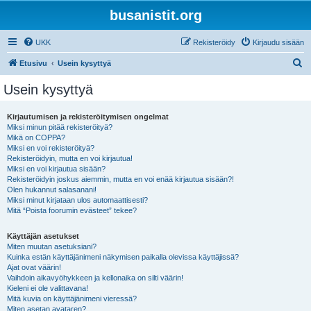
busanistit.org
UKK
Rekisteröidy
Kirjaudu sisään
E
Etusivu
Usein kysyttyä
t
Usein kysyttyä
s
i
Kirjautumisen ja rekisteröitymisen ongelmat
Miksi minun pitää rekisteröityä?
Mikä on COPPA?
Miksi en voi rekisteröityä?
Rekisteröidyin, mutta en voi kirjautua!
Miksi en voi kirjautua sisään?
Rekisteröidyin joskus aiemmin, mutta en voi enää kirjautua sisään?!
Olen hukannut salasanani!
Miksi minut kirjataan ulos automaattisesti?
Mitä “Poista foorumin evästeet” tekee?
Käyttäjän asetukset
Miten muutan asetuksiani?
Kuinka estän käyttäjänimeni näkymisen paikalla olevissa käyttäjissä?
Ajat ovat väärin!
Vaihdoin aikavyöhykkeen ja kellonaika on silti väärin!
Kieleni ei ole valittavana!
Mitä kuvia on käyttäjänimeni vieressä?
Miten asetan avataren?