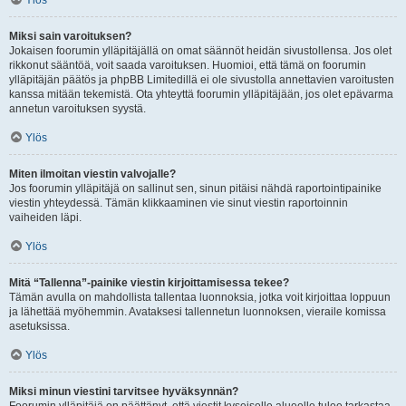
Ylös
Miksi sain varoituksen?
Jokaisen foorumin ylläpitäjällä on omat säännöt heidän sivustollensa. Jos olet
rikkonut sääntöä, voit saada varoituksen. Huomioi, että tämä on foorumin
ylläpitäjän päätös ja phpBB Limitedillä ei ole sivustolla annettavien varoitusten
kanssa mitään tekemistä. Ota yhteyttä foorumin ylläpitäjään, jos olet epävarma
annetun varoituksen syystä.
Ylös
Miten ilmoitan viestin valvojalle?
Jos foorumin ylläpitäjä on sallinut sen, sinun pitäisi nähdä raportointipainike
viestin yhteydessä. Tämän klikkaaminen vie sinut viestin raportoinnin
vaiheiden läpi.
Ylös
Mitä “Tallenna”-painike viestin kirjoittamisessa tekee?
Tämän avulla on mahdollista tallentaa luonnoksia, jotka voit kirjoittaa loppuun
ja lähettää myöhemmin. Avataksesi tallennetun luonnoksen, vieraile komissa
asetuksissa.
Ylös
Miksi minun viestini tarvitsee hyväksynnän?