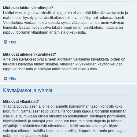
Mitä ovat lukitut viestiketjut?
Lukitut viestiketjut ovat viestiketjuja, joihin ei voi enää lähettää vastauksia ja
mahdolliset kyselyt joita viestiketjussa oli, ovat päättyneet automaattisesti.
Viestiketjuja voidaan lukita useista syistä ylläpitäjän tai foorumin valvojan
toimesta. Saatat myös pystyä lukitsemaan oman viestiketjusi, mutta tämä
riippuu foorumin ylläpitäjän antamista oikeuksista.
Ylös
Mitä ovat aiheiden kuvakkeet?
Aiheiden kuvakkeet ovat aiheen aloittajan valitsemia kuvakkeita joiden on
tarkoitus kuvastaa niiden sisältöä. Aiheiden kuvakkeiden käyttöoikeudet
riippuvat foorumin ylläpitäjän määrittelemistä oikeuksista.
Ylös
Käyttäjätasot ja ryhmät
Mitä ovat ylläpitäjät?
Ylläpitäjät ovat jäseniä joille on annettu korkeimman tason kontrolli koko
foorumiin. Nämä jäsenet voivat hallita foorumin kaikkia foorumin toiminnan
osa-alueita, mukaan lukien oikeuksien asettaminen, käyttäjien porttikiellot,
käyttäjäryhmät ja valvojat yms., riippuen foorumin perustajasta ja hänen
ylläpitäjille määrittelemistä oikeuksista. Heillä saattaa olla myös täydet
valvojan oikeudet kaikilla keskustelualueilla, riippuen foorumin perustajan
määrittelemistä asetuksista.