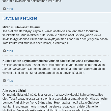
foorumin evästeiden poistaminen voi auttaa.
Ylös
Käyttäjän asetukset
Miten muutan asetuksiani?
Jos olet rekisteröitynyt käyttäjä, kaikki asetuksesi tallennetaan foorumin
tietokantaan. Muokataksesi niitä, vieraile omissa asetuksissa, johon vievä
linkki löytyy yleensä klikkaamalla käyttäjänimeäsi foorumin sivujen ylälaidassa.
Tätä kautta voit muokata asetuksiasi ja valintojasi.
Ylös
Kuinka estän käyttäjänimeni näkymisen paikalla olevissa käyttäjissä?
Omissa asetuksissasi, “Asetukset”-välilehdellä, löydät mahdollisuuden valita
Piilota paikallaolo
. Ottamalla tämän asetuksen käyttöön näyt vain ylläpitäjille,
valvojille ja itsellesi. Sinut lasketaan piilossa oleviin käyttäjiin.
Ylös
Ajat ovat väärin!
On mahdollista, että näytetty aika on eri aikavyöhykkeeltä kuin se jossa itse
olet. Tässä tapauksessa valitse omista asetuksista oma aikavyöhykkeesi, esim.
Lontoo, Pariisi, New York, Sidney, jne. Huomaathan, että aikavyöhykkeen
vaihtaminen, kuten monet muutkin asetukset ovat vain rekisteröityneille
käyttäjille. Jos et ole rekisteröitynyt, tämä on hyvä aika tehdä niin.