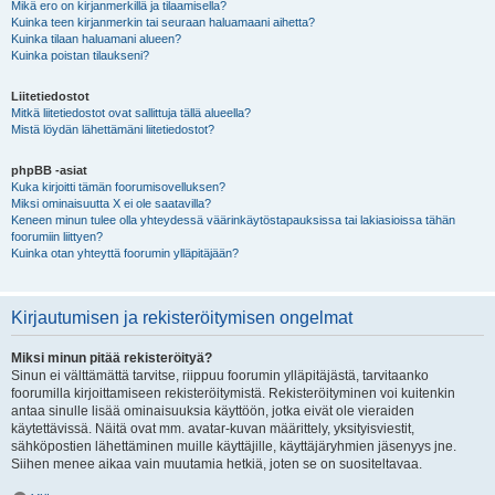
Mikä ero on kirjanmerkillä ja tilaamisella?
Kuinka teen kirjanmerkin tai seuraan haluamaani aihetta?
Kuinka tilaan haluamani alueen?
Kuinka poistan tilaukseni?
Liitetiedostot
Mitkä liitetiedostot ovat sallittuja tällä alueella?
Mistä löydän lähettämäni liitetiedostot?
phpBB -asiat
Kuka kirjoitti tämän foorumisovelluksen?
Miksi ominaisuutta X ei ole saatavilla?
Keneen minun tulee olla yhteydessä väärinkäytöstapauksissa tai lakiasioissa tähän
foorumiin liittyen?
Kuinka otan yhteyttä foorumin ylläpitäjään?
Kirjautumisen ja rekisteröitymisen ongelmat
Miksi minun pitää rekisteröityä?
Sinun ei välttämättä tarvitse, riippuu foorumin ylläpitäjästä, tarvitaanko
foorumilla kirjoittamiseen rekisteröitymistä. Rekisteröityminen voi kuitenkin
antaa sinulle lisää ominaisuuksia käyttöön, jotka eivät ole vieraiden
käytettävissä. Näitä ovat mm. avatar-kuvan määrittely, yksityisviestit,
sähköpostien lähettäminen muille käyttäjille, käyttäjäryhmien jäsenyys jne.
Siihen menee aikaa vain muutamia hetkiä, joten se on suositeltavaa.