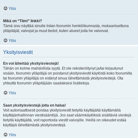
Ylös
Mikä on “Tiimi” linkki?
Tämä sivu näyttää sinulle listan foorumin henkilökunnasta, mukaanluettuna
ylläpitäjät, valvojat ja muut tiedot, kuten alueet joita he valvovat.
Ylös
Yksityisviestit
En voi lähettää yksityisviestejä!
Tähän on kolme mahdollista syytä. Et ole rekisteröitynyt ja/tai kirjautunut
sisään, foorumin ylläpitäjä on poistanut yksityisviestit käytöstä koko foorumilta
tai foorumin ylläpitäjä on estänyt sinua lähettämästä yksityisviestejä. Ota
yhteyttä foorumin ylläpitäjään saadaksesi lisätietoja.
Ylös
Saan yksityisviestejä joita en halua!
Voit automaattisesti poistaa yksityisviestit tietyltä käyttäjältä käyttämällä
käyttäjänhallinnan viestisääntöjä. Jos saat väärinkäytöksiä sisältäviä viestejä
tietyltä käyttäjältä, voit raportoida viestit valvojille. Heillä on oikeudet estää
käyttäjiä lähettämästä yksityisviestejä.
Ylös