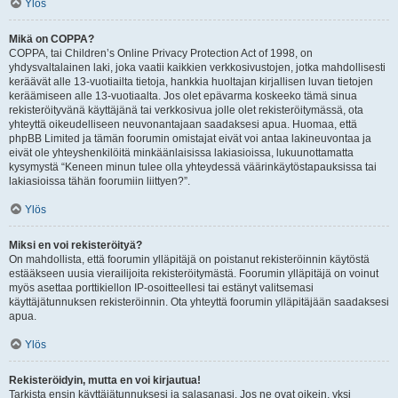
Ylös
Mikä on COPPA?
COPPA, tai Children’s Online Privacy Protection Act of 1998, on
yhdysvaltalainen laki, joka vaatii kaikkien verkkosivustojen, jotka mahdollisesti
keräävät alle 13-vuotiailta tietoja, hankkia huoltajan kirjallisen luvan tietojen
keräämiseen alle 13-vuotiaalta. Jos olet epävarma koskeeko tämä sinua
rekisteröityvänä käyttäjänä tai verkkosivua jolle olet rekisteröitymässä, ota
yhteyttä oikeudelliseen neuvonantajaan saadaksesi apua. Huomaa, että
phpBB Limited ja tämän foorumin omistajat eivät voi antaa lakineuvontaa ja
eivät ole yhteyshenkilöitä minkäänlaisissa lakiasioissa, lukuunottamatta
kysymystä “Keneen minun tulee olla yhteydessä väärinkäytöstapauksissa tai
lakiasioissa tähän foorumiin liittyen?”.
Ylös
Miksi en voi rekisteröityä?
On mahdollista, että foorumin ylläpitäjä on poistanut rekisteröinnin käytöstä
estääkseen uusia vierailijoita rekisteröitymästä. Foorumin ylläpitäjä on voinut
myös asettaa porttikiellon IP-osoitteellesi tai estänyt valitsemasi
käyttäjätunnuksen rekisteröinnin. Ota yhteyttä foorumin ylläpitäjään saadaksesi
apua.
Ylös
Rekisteröidyin, mutta en voi kirjautua!
Tarkista ensin käyttäjätunnuksesi ja salasanasi. Jos ne ovat oikein, yksi