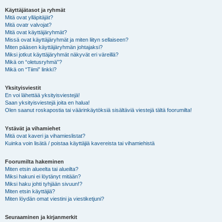
Käyttäjätasot ja ryhmät
Mitä ovat ylläpitäjät?
Mitä ovatr valvojat?
Mitä ovat käyttäjäryhmät?
Missä ovat käyttäjäryhmät ja miten liityn sellaiseen?
Miten pääsen käyttäjäryhmän johtajaksi?
Miksi jotkut käyttäjäryhmät näkyvät eri väreillä?
Mikä on “oletusryhmä”?
Mikä on “Tiimi” linkki?
Yksityisviestit
En voi lähettää yksityisviestejä!
Saan yksityisviestejä joita en halua!
Olen saanut roskapostia tai väärinkäytöksiä sisältäviä viestejä tältä foorumilta!
Ystävät ja vihamiehet
Mitä ovat kaveri ja vihamieslistat?
Kuinka voin lisätä / poistaa käyttäjiä kavereista tai vihamiehistä
Foorumilta hakeminen
Miten etsin alueelta tai alueilta?
Miksi hakuni ei löytänyt mitään?
Miksi haku johti tyhjään sivuun!?
Miten etsin käyttäjiä?
Miten löydän omat viestini ja viestiketjuni?
Seuraaminen ja kirjanmerkit