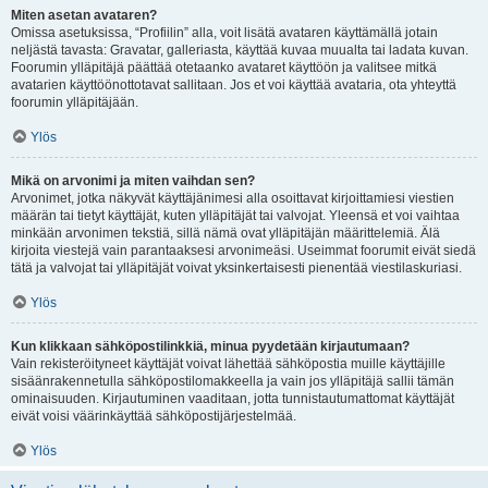
Miten asetan avataren?
Omissa asetuksissa, “Profiilin” alla, voit lisätä avataren käyttämällä jotain
neljästä tavasta: Gravatar, galleriasta, käyttää kuvaa muualta tai ladata kuvan.
Foorumin ylläpitäjä päättää otetaanko avataret käyttöön ja valitsee mitkä
avatarien käyttöönottotavat sallitaan. Jos et voi käyttää avataria, ota yhteyttä
foorumin ylläpitäjään.
Ylös
Mikä on arvonimi ja miten vaihdan sen?
Arvonimet, jotka näkyvät käyttäjänimesi alla osoittavat kirjoittamiesi viestien
määrän tai tietyt käyttäjät, kuten ylläpitäjät tai valvojat. Yleensä et voi vaihtaa
minkään arvonimen tekstiä, sillä nämä ovat ylläpitäjän määrittelemiä. Älä
kirjoita viestejä vain parantaaksesi arvonimeäsi. Useimmat foorumit eivät siedä
tätä ja valvojat tai ylläpitäjät voivat yksinkertaisesti pienentää viestilaskuriasi.
Ylös
Kun klikkaan sähköpostilinkkiä, minua pyydetään kirjautumaan?
Vain rekisteröityneet käyttäjät voivat lähettää sähköpostia muille käyttäjille
sisäänrakennetulla sähköpostilomakkeella ja vain jos ylläpitäjä sallii tämän
ominaisuuden. Kirjautuminen vaaditaan, jotta tunnistautumattomat käyttäjät
eivät voisi väärinkäyttää sähköpostijärjestelmää.
Ylös