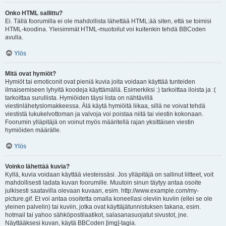
Onko HTML sallittu?
Ei. Tällä foorumilla ei ole mahdollista lähettää HTML:ää siten, että se toimisi
HTML-koodina. Yleisimmät HTML-muotoilut voi kuitenkin tehdä BBCoden
avulla.
Ylös
Mitä ovat hymiöt?
Hymiöt tai emoticonit ovat pieniä kuvia joita voidaan käyttää tunteiden
ilmaisemiseen lyhyitä koodeja käyttämällä. Esimerkiksi :) tarkoittaa iloista ja :(
tarkoittaa surullista. Hymiöiden täysi lista on nähtävillä
viestinlähetyslomakkeessa. Älä käytä hymiöitä liikaa, sillä ne voivat tehdä
viestistä lukukelvottoman ja valvoja voi poistaa niitä tai viestin kokonaan.
Foorumin ylläpitäjä on voinut myös määritellä rajan yksittäisen viestin
hymiöiden määrälle.
Ylös
Voinko lähettää kuvia?
Kyllä, kuvia voidaan käyttää viesteissäsi. Jos ylläpitäjä on sallinut liitteet, voit
mahdollisesti ladata kuvan foorumille. Muutoin sinun täytyy antaa osoite
julkisesti saatavilla olevaan kuvaan, esim. http://www.example.com/my-
picture.gif. Et voi antaa osoitetta omalla koneellasi oleviin kuviin (ellei se ole
yleinen palvelin) tai kuviin, jotka ovat käyttäjätunnistuksen takana, esim.
hotmail tai yahoo sähköpostilaatikot, salasanasuojatut sivustot, jne.
Näyttääksesi kuvan, käytä BBCoden [img]-tagia.