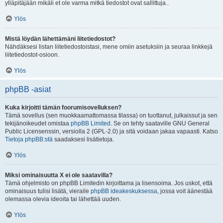
ylläpitäjään mikäli et ole varma mitkä tiedostot ovat sallittuja..
Ylös
Mistä löydän lähettämäni liitetiedostot?
Nähdäksesi listan liitetiedostoistasi, mene omiin asetuksiin ja seuraa linkkejä
liitetiedostot-osioon.
Ylös
phpBB -asiat
Kuka kirjoitti tämän foorumisovelluksen?
Tämä sovellus (sen muokkaamattomassa tilassa) on tuottanut, julkaissut ja sen
tekijänoikeudet omistaa
phpBB Limited
. Se on tehty saataville GNU General
Public Licensenssin, versiolla 2 (GPL-2.0) ja sitä voidaan jakaa vapaasti. Katso
Tietoja phpBB:stä
saadaksesi lisätietoja.
Ylös
Miksi ominaisuutta X ei ole saatavilla?
Tämä ohjelmisto on phpBB Limitedin kirjoittama ja lisensoima. Jos uskot, että
ominaisuus tulisi lisätä, vieraile
phpBB ideakeskuksessa
, jossa voit äänestää
olemassa olevia ideoita tai lähettää uuden.
Ylös