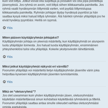
kuin voit liittyä. Jotkut voivat olla suljettuja ja joissakin voi olla jopa piilotettuja
jäsenyyksiä. Jos ryhmä on avoin, voit liittyä siihen klikkaamalla painiketta. Jos
ryhmä vaatii hyväksynnän liittymistä varten, voit pyytää liittymislupaa
klikkaamalla painiketta. Ryhmän johtajan täytyy hyväksyä pyyntösi ja hän
saattaa kysyä miksi haluat liittyä ryhmään. Älä häiriköi ryhmän ylläpitäjiä jos he
eivät hyväksy pyyntöäsi. Heillä on syynsä.
Ylös
Miten pääsen käyttäjäryhmän johtajaksi?
Käyttäjäryhmän johtaja on yleensä määritelty, kun käyttäjäryhmät on alunperin
luotu ylläpitäjän toimesta. Jos haluat luoda käyttäjäryhmän, ensimmäinen
yhteyshenkilösi tulisi olla ylläpitäjä. Kokeile yksityisviestin lähettämistä.
Ylös
Miksi jotkut käyttäjäryhmät näkyvät eri väreillä?
Foorumin ylläpitäjä voi määritellä tietyn käyttäjäryhmän jäsenille värin joka
helpottaa kyseisen käyttäjäryhmän jäsenten tunnistamista.
Ylös
Mikä on “oletusryhmä”?
Jos olet useamman kuin yhden käyttäjäryhmän jäsen, oletusryhmääsi
käytetään määriteltäessä sinun kohdallasi käytettävää ryhmäväriä ja titteliä.
Foorumin ylläpitäjä saattaa antaa sinulle oikeudet vaihtaa oletusryhmääsi
omista asetuksista.