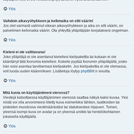
Ylös
Vaihdoin aikavyöhykkeen ja kellonaika on silti väärin!
Jos olet varmasti valinnut oikean aikavyöhykkeen ja aika on silti väärin, on
palvelimen kellonaika väärin. Ota yhteyttä ylläpitäjään korjataksesi ongelman.
Ylös
Kieleni ei ole valittavana!
Joko ylläpitäjä ei ole asentanut kielellesi kielipakettia tai kukaan ei ole
kääntänyt tätä foorumia kielellesi. Kokeile pyytää foorumin ylläpitäjältä, josko
hän voisi asentaa tarvitsemasi kielipaketin. Jos kielipakettia ei ole olemassa,
voit luoda uuden käännöksen. Lisätietoja löytyy
phpBB
®:n sivuilta.
Ylös
Mitä kuvia on käyttäjänimeni vieressä?
Viestejä katsottaessa käyttäjänimen vieressä saattaa näkyä kaksi kuvaa. Yksi
niistä voi olla arvonimeesi liitetty kuva esimerkiksi tähtien, laatikoiden tai
pisteiden muodossa viestimäärästäsi tai statuksestasi riippuen. Toinen,
yleensä isompi kuva on avatar ja on yleensä uniikki tai henkilökohtainen
jokaisella käyttäjällä.
Ylös