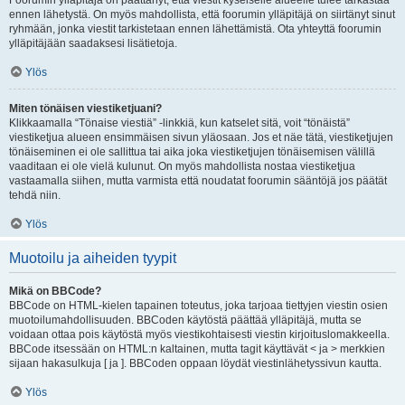
Foorumin ylläpitäjä on päättänyt, että viestit kyseiselle alueelle tulee tarkastaa
ennen lähetystä. On myös mahdollista, että foorumin ylläpitäjä on siirtänyt sinut
ryhmään, jonka viestit tarkistetaan ennen lähettämistä. Ota yhteyttä foorumin
ylläpitäjään saadaksesi lisätietoja.
Ylös
Miten tönäisen viestiketjuani?
Klikkaamalla “Tönaise viestiä” -linkkiä, kun katselet sitä, voit “tönäistä”
viestiketjua alueen ensimmäisen sivun yläosaan. Jos et näe tätä, viestiketjujen
tönäiseminen ei ole sallittua tai aika joka viestiketjujen tönäisemisen välillä
vaaditaan ei ole vielä kulunut. On myös mahdollista nostaa viestiketjua
vastaamalla siihen, mutta varmista että noudatat foorumin sääntöjä jos päätät
tehdä niin.
Ylös
Muotoilu ja aiheiden tyypit
Mikä on BBCode?
BBCode on HTML-kielen tapainen toteutus, joka tarjoaa tiettyjen viestin osien
muotoilumahdollisuuden. BBCoden käytöstä päättää ylläpitäjä, mutta se
voidaan ottaa pois käytöstä myös viestikohtaisesti viestin kirjoituslomakkeella.
BBCode itsessään on HTML:n kaltainen, mutta tagit käyttävät < ja > merkkien
sijaan hakasulkuja [ ja ]. BBCoden oppaan löydät viestinlähetyssivun kautta.
Ylös