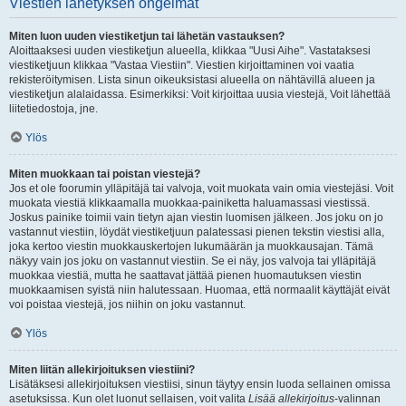
Viestien lähetyksen ongelmat
Miten luon uuden viestiketjun tai lähetän vastauksen?
Aloittaaksesi uuden viestiketjun alueella, klikkaa "Uusi Aihe". Vastataksesi
viestiketjuun klikkaa "Vastaa Viestiin". Viestien kirjoittaminen voi vaatia
rekisteröitymisen. Lista sinun oikeuksistasi alueella on nähtävillä alueen ja
viestiketjun alalaidassa. Esimerkiksi: Voit kirjoittaa uusia viestejä, Voit lähettää
liitetiedostoja, jne.
Ylös
Miten muokkaan tai poistan viestejä?
Jos et ole foorumin ylläpitäjä tai valvoja, voit muokata vain omia viestejäsi. Voit
muokata viestiä klikkaamalla muokkaa-painiketta haluamassasi viestissä.
Joskus painike toimii vain tietyn ajan viestin luomisen jälkeen. Jos joku on jo
vastannut viestiin, löydät viestiketjuun palatessasi pienen tekstin viestisi alla,
joka kertoo viestin muokkauskertojen lukumäärän ja muokkausajan. Tämä
näkyy vain jos joku on vastannut viestiin. Se ei näy, jos valvoja tai ylläpitäjä
muokkaa viestiä, mutta he saattavat jättää pienen huomautuksen viestin
muokkaamisen syistä niin halutessaan. Huomaa, että normaalit käyttäjät eivät
voi poistaa viestejä, jos niihin on joku vastannut.
Ylös
Miten liitän allekirjoituksen viestiini?
Lisätäksesi allekirjoituksen viestiisi, sinun täytyy ensin luoda sellainen omissa
asetuksissa. Kun olet luonut sellaisen, voit valita
Lisää allekirjoitus
-valinnan