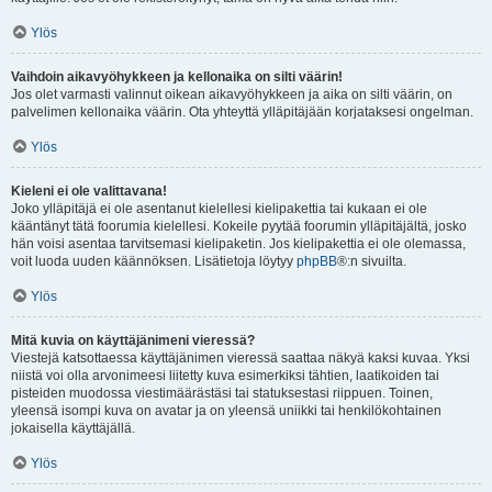
Ylös
Vaihdoin aikavyöhykkeen ja kellonaika on silti väärin!
Jos olet varmasti valinnut oikean aikavyöhykkeen ja aika on silti väärin, on
palvelimen kellonaika väärin. Ota yhteyttä ylläpitäjään korjataksesi ongelman.
Ylös
Kieleni ei ole valittavana!
Joko ylläpitäjä ei ole asentanut kielellesi kielipakettia tai kukaan ei ole
kääntänyt tätä foorumia kielellesi. Kokeile pyytää foorumin ylläpitäjältä, josko
hän voisi asentaa tarvitsemasi kielipaketin. Jos kielipakettia ei ole olemassa,
voit luoda uuden käännöksen. Lisätietoja löytyy
phpBB
®:n sivuilta.
Ylös
Mitä kuvia on käyttäjänimeni vieressä?
Viestejä katsottaessa käyttäjänimen vieressä saattaa näkyä kaksi kuvaa. Yksi
niistä voi olla arvonimeesi liitetty kuva esimerkiksi tähtien, laatikoiden tai
pisteiden muodossa viestimäärästäsi tai statuksestasi riippuen. Toinen,
yleensä isompi kuva on avatar ja on yleensä uniikki tai henkilökohtainen
jokaisella käyttäjällä.
Ylös