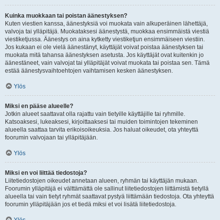
Kuinka muokkaan tai poistan äänestyksen?
Kuten viestien kanssa, äänestyksiä voi muokata vain alkuperäinen lähettäjä,
valvoja tai ylläpitäjä. Muokataksesi äänestystä, muokkaa ensimmäistä viestiä
viestiketjussa. Äänestys on aina kytketty viestiketjun ensimmäiseen viestiin.
Jos kukaan ei ole vielä äänestänyt, käyttäjät voivat poistaa äänestyksen tai
muokata mitä tahansa äänestyksen asetusta. Jos käyttäjät ovat kuitenkin jo
äänestäneet, vain valvojat tai ylläpitäjät voivat muokata tai poistaa sen. Tämä
estää äänestysvaihtoehtojen vaihtamisen kesken äänestyksen.
Ylös
Miksi en pääse alueelle?
Jotkin alueet saattavat olla rajattu vain tietyille käyttäjille tai ryhmille.
Katsoaksesi, lukeaksesi, kirjoittaaksesi tai muiden toimintojen tekeminen
alueella saattaa tarvita erikoisoikeuksia. Jos haluat oikeudet, ota yhteyttä
foorumin valvojaan tai ylläpitäjään.
Ylös
Miksi en voi liittää tiedostoja?
Liitetiedostojen oikeudet annetaan alueen, ryhmän tai käyttäjän mukaan.
Foorumin ylläpitäjä ei välttämättä ole sallinut liitetiedostojen liittämistä tietyllä
alueella tai vain tietyt ryhmät saattavat pystyä liittämään tiedostoja. Ota yhteyttä
foorumin ylläpitäjään jos et tiedä miksi et voi lisätä liitetiedostoja.