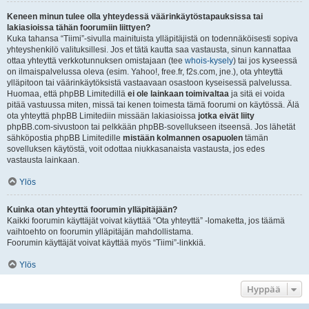
Keneen minun tulee olla yhteydessä väärinkäytöstapauksissa tai
lakiasioissa tähän foorumiin liittyen?
Kuka tahansa “Tiimi”-sivulla mainituista ylläpitäjistä on todennäköisesti sopiva
yhteyshenkilö valituksillesi. Jos et tätä kautta saa vastausta, sinun kannattaa
ottaa yhteyttä verkkotunnuksen omistajaan (tee
whois-kysely
) tai jos kyseessä
on ilmaispalvelussa oleva (esim. Yahoo!, free.fr, f2s.com, jne.), ota yhteyttä
ylläpitoon tai väärinkäytöksistä vastaavaan osastoon kyseisessä palvelussa.
Huomaa, että phpBB Limitedillä
ei ole lainkaan toimivaltaa
ja sitä ei voida
pitää vastuussa miten, missä tai kenen toimesta tämä foorumi on käytössä. Älä
ota yhteyttä phpBB Limitediin missään lakiasioissa
jotka eivät liity
phpBB.com-sivustoon tai pelkkään phpBB-sovellukseen itseensä. Jos lähetät
sähköpostia phpBB Limitedille
mistään kolmannen osapuolen
tämän
sovelluksen käytöstä, voit odottaa niukkasanaista vastausta, jos edes
vastausta lainkaan.
Ylös
Kuinka otan yhteyttä foorumin ylläpitäjään?
Kaikki foorumin käyttäjät voivat käyttää “Ota yhteyttä” -lomaketta, jos täämä
vaihtoehto on foorumin ylläpitäjän mahdollistama.
Foorumin käyttäjät voivat käyttää myös “Tiimi”-linkkiä.
Ylös
Hyppää