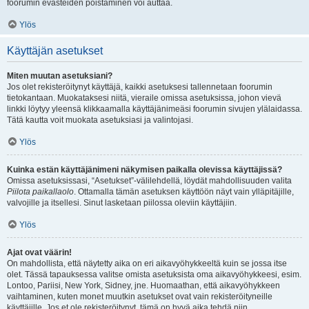
foorumin evästeiden poistaminen voi auttaa.
Ylös
Käyttäjän asetukset
Miten muutan asetuksiani?
Jos olet rekisteröitynyt käyttäjä, kaikki asetuksesi tallennetaan foorumin
tietokantaan. Muokataksesi niitä, vieraile omissa asetuksissa, johon vievä
linkki löytyy yleensä klikkaamalla käyttäjänimeäsi foorumin sivujen ylälaidassa.
Tätä kautta voit muokata asetuksiasi ja valintojasi.
Ylös
Kuinka estän käyttäjänimeni näkymisen paikalla olevissa käyttäjissä?
Omissa asetuksissasi, “Asetukset”-välilehdellä, löydät mahdollisuuden valita
Piilota paikallaolo
. Ottamalla tämän asetuksen käyttöön näyt vain ylläpitäjille,
valvojille ja itsellesi. Sinut lasketaan piilossa oleviin käyttäjiin.
Ylös
Ajat ovat väärin!
On mahdollista, että näytetty aika on eri aikavyöhykkeeltä kuin se jossa itse
olet. Tässä tapauksessa valitse omista asetuksista oma aikavyöhykkeesi, esim.
Lontoo, Pariisi, New York, Sidney, jne. Huomaathan, että aikavyöhykkeen
vaihtaminen, kuten monet muutkin asetukset ovat vain rekisteröityneille
käyttäjille. Jos et ole rekisteröitynyt, tämä on hyvä aika tehdä niin.