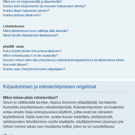
Mikä ero on kirjanmerkillä ja tilaamisella?
Kuinka teen kirjanmerkin tai seuraan haluamaani aihetta?
Kuinka tilaan haluamani alueen?
Kuinka poistan tilaukseni?
Liitetiedostot
Mitkä liitetiedostot ovat sallittuja tällä alueella?
Mistä löydän lähettämäni liitetiedostot?
phpBB -asiat
Kuka kirjoitti tämän foorumisovelluksen?
Miksi ominaisuutta X ei ole saatavilla?
Keneen minun tulee olla yhteydessä väärinkäytöstapauksissa tai lakiasioissa tähän
foorumiin liittyen?
Kuinka otan yhteyttä foorumin ylläpitäjään?
Kirjautumisen ja rekisteröitymisen ongelmat
Miksi minun pitää rekisteröityä?
Sinun ei välttämättä tarvitse, riippuu foorumin ylläpitäjästä, tarvitaanko
foorumilla kirjoittamiseen rekisteröitymistä. Rekisteröityminen voi kuitenkin
antaa sinulle lisää ominaisuuksia käyttöön, jotka eivät ole vieraiden
käytettävissä. Näitä ovat mm. avatar-kuvan määrittely, yksityisviestit,
sähköpostien lähettäminen muille käyttäjille, käyttäjäryhmien jäsenyys jne.
Siihen menee aikaa vain muutamia hetkiä, joten se on suositeltavaa.