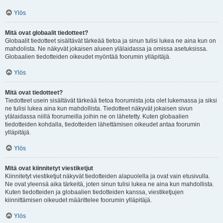
Ylös
Mitä ovat globaalit tiedotteet?
Globaalit tiedotteet sisältävät tärkeää tietoa ja sinun tulisi lukea ne aina kun on
mahdolista. Ne näkyvät jokaisen alueen ylälaidassa ja omissa asetuksissa.
Globaalien tiedotteiden oikeudet myöntää foorumin ylläpitäjä.
Ylös
Mitä ovat tiedotteet?
Tiedotteet usein sisältävät tärkeää tietoa foorumista jota olet lukemassa ja siksi
ne tulisi lukea aina kun mahdollista. Tiedotteet näkyvät jokaisen sivun
ylälaidassa niillä foorumeilla joihin ne on lähetetty. Kuten globaalien
tiedotteiden kohdalla, tiedotteiden lähettämisen oikeudet antaa foorumin
ylläpitäjä.
Ylös
Mitä ovat kiinnitetyt viestiketjut
Kiinnitetyt viestiketjut näkyvät tiedotteiden alapuolella ja ovat vain etusivulla.
Ne ovat yleensä aika tärkeitä, joten sinun tulisi lukea ne aina kun mahdollista.
Kuten tiedotteiden ja globaalien tiedotteiden kanssa, viestiketjujen
kiinnittämisen oikeudet määrittelee foorumin ylläpitäjä.
Ylös