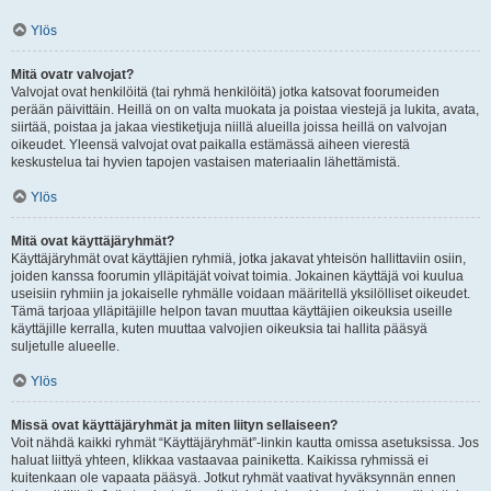
Ylös
Mitä ovatr valvojat?
Valvojat ovat henkilöitä (tai ryhmä henkilöitä) jotka katsovat foorumeiden
perään päivittäin. Heillä on on valta muokata ja poistaa viestejä ja lukita, avata,
siirtää, poistaa ja jakaa viestiketjuja niillä alueilla joissa heillä on valvojan
oikeudet. Yleensä valvojat ovat paikalla estämässä aiheen vierestä
keskustelua tai hyvien tapojen vastaisen materiaalin lähettämistä.
Ylös
Mitä ovat käyttäjäryhmät?
Käyttäjäryhmät ovat käyttäjien ryhmiä, jotka jakavat yhteisön hallittaviin osiin,
joiden kanssa foorumin ylläpitäjät voivat toimia. Jokainen käyttäjä voi kuulua
useisiin ryhmiin ja jokaiselle ryhmälle voidaan määritellä yksilölliset oikeudet.
Tämä tarjoaa ylläpitäjille helpon tavan muuttaa käyttäjien oikeuksia useille
käyttäjille kerralla, kuten muuttaa valvojien oikeuksia tai hallita pääsyä
suljetulle alueelle.
Ylös
Missä ovat käyttäjäryhmät ja miten liityn sellaiseen?
Voit nähdä kaikki ryhmät “Käyttäjäryhmät”-linkin kautta omissa asetuksissa. Jos
haluat liittyä yhteen, klikkaa vastaavaa painiketta. Kaikissa ryhmissä ei
kuitenkaan ole vapaata pääsyä. Jotkut ryhmät vaativat hyväksynnän ennen