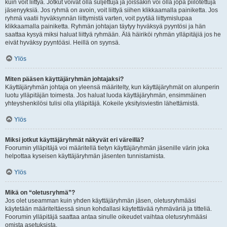
kuin voit liittyä. Jotkut voivat olla suljettuja ja joissakin voi olla jopa piilotettuja
jäsenyyksiä. Jos ryhmä on avoin, voit liittyä siihen klikkaamalla painiketta. Jos
ryhmä vaatii hyväksynnän liittymistä varten, voit pyytää liittymislupaa
klikkaamalla painiketta. Ryhmän johtajan täytyy hyväksyä pyyntösi ja hän
saattaa kysyä miksi haluat liittyä ryhmään. Älä häiriköi ryhmän ylläpitäjiä jos he
eivät hyväksy pyyntöäsi. Heillä on syynsä.
Ylös
Miten pääsen käyttäjäryhmän johtajaksi?
Käyttäjäryhmän johtaja on yleensä määritelty, kun käyttäjäryhmät on alunperin
luotu ylläpitäjän toimesta. Jos haluat luoda käyttäjäryhmän, ensimmäinen
yhteyshenkilösi tulisi olla ylläpitäjä. Kokeile yksityisviestin lähettämistä.
Ylös
Miksi jotkut käyttäjäryhmät näkyvät eri väreillä?
Foorumin ylläpitäjä voi määritellä tietyn käyttäjäryhmän jäsenille värin joka
helpottaa kyseisen käyttäjäryhmän jäsenten tunnistamista.
Ylös
Mikä on “oletusryhmä”?
Jos olet useamman kuin yhden käyttäjäryhmän jäsen, oletusryhmääsi
käytetään määriteltäessä sinun kohdallasi käytettävää ryhmäväriä ja titteliä.
Foorumin ylläpitäjä saattaa antaa sinulle oikeudet vaihtaa oletusryhmääsi
omista asetuksista.