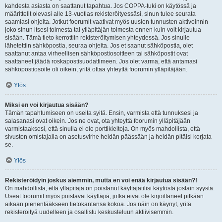
kahdesta asiasta on saattanut tapahtua. Jos COPPA-tuki on käytössä ja
määrittelit olevasi alle 13-vuotias rekisteröityessäsi, sinun tulee seurata
saamiasi ohjeita. Jotkut foorumit vaativat myös uusien tunnusten aktivoinnin
joko sinun itsesi toimesta tai ylläpitäjän toimesta ennen kuin voit kirjautua
sisään. Tämä tieto kerrottiin rekisteröitymisen yhteydessä. Jos sinulle
lähetettiin sähköpostia, seuraa ohjeita. Jos et saanut sähköpostia, olet
saattanut antaa virheellisen sähköpostiosoitteen tai sähköpostit ovat
saattaneet jäädä roskapostisuodattimeen. Jos olet varma, että antamasi
sähköpostiosoite oli oikein, yritä ottaa yhteyttä foorumin ylläpitäjään.
Ylös
Miksi en voi kirjautua sisään?
Tämän tapahtumiseen on useita syitä. Ensin, varmista että tunnuksesi ja
salasanasi ovat oikein. Jos ne ovat, ota yhteyttä foorumin ylläpitäjään
varmistaaksesi, että sinulla ei ole porttikieltoja. On myös mahdollista, että
sivuston omistajalla on asetusvirhe heidän päässään ja heidän pitäisi korjata
se.
Ylös
Rekisteröidyin joskus aiemmin, mutta en voi enää kirjautua sisään?!
On mahdollista, että ylläpitäjä on poistanut käyttäjätilisi käytöstä jostain syystä.
Useat foorumit myös poistavat käyttäjiä, jotka eivät ole kirjoittaneet pitkään
aikaan pienentääkseen tietokantansa kokoa. Jos näin on käynyt, yritä
rekisteröityä uudelleen ja osallistu keskusteluun aktiivisemmin.