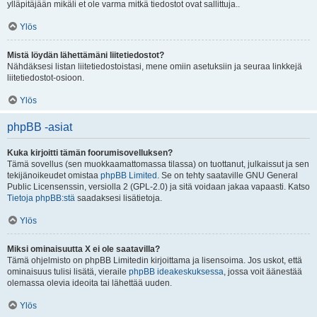
ylläpitäjään mikäli et ole varma mitkä tiedostot ovat sallittuja..
Ylös
Mistä löydän lähettämäni liitetiedostot?
Nähdäksesi listan liitetiedostoistasi, mene omiin asetuksiin ja seuraa linkkejä
liitetiedostot-osioon.
Ylös
phpBB -asiat
Kuka kirjoitti tämän foorumisovelluksen?
Tämä sovellus (sen muokkaamattomassa tilassa) on tuottanut, julkaissut ja sen
tekijänoikeudet omistaa
phpBB Limited
. Se on tehty saataville GNU General
Public Licensenssin, versiolla 2 (GPL-2.0) ja sitä voidaan jakaa vapaasti. Katso
Tietoja phpBB:stä
saadaksesi lisätietoja.
Ylös
Miksi ominaisuutta X ei ole saatavilla?
Tämä ohjelmisto on phpBB Limitedin kirjoittama ja lisensoima. Jos uskot, että
ominaisuus tulisi lisätä, vieraile
phpBB ideakeskuksessa
, jossa voit äänestää
olemassa olevia ideoita tai lähettää uuden.
Ylös