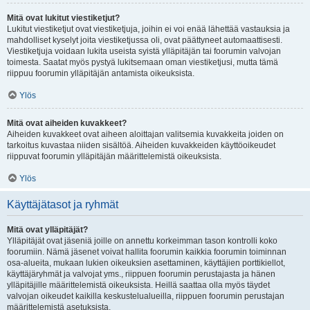
Mitä ovat lukitut viestiketjut?
Lukitut viestiketjut ovat viestiketjuja, joihin ei voi enää lähettää vastauksia ja
mahdolliset kyselyt joita viestiketjussa oli, ovat päättyneet automaattisesti.
Viestiketjuja voidaan lukita useista syistä ylläpitäjän tai foorumin valvojan
toimesta. Saatat myös pystyä lukitsemaan oman viestiketjusi, mutta tämä
riippuu foorumin ylläpitäjän antamista oikeuksista.
Ylös
Mitä ovat aiheiden kuvakkeet?
Aiheiden kuvakkeet ovat aiheen aloittajan valitsemia kuvakkeita joiden on
tarkoitus kuvastaa niiden sisältöä. Aiheiden kuvakkeiden käyttöoikeudet
riippuvat foorumin ylläpitäjän määrittelemistä oikeuksista.
Ylös
Käyttäjätasot ja ryhmät
Mitä ovat ylläpitäjät?
Ylläpitäjät ovat jäseniä joille on annettu korkeimman tason kontrolli koko
foorumiin. Nämä jäsenet voivat hallita foorumin kaikkia foorumin toiminnan
osa-alueita, mukaan lukien oikeuksien asettaminen, käyttäjien porttikiellot,
käyttäjäryhmät ja valvojat yms., riippuen foorumin perustajasta ja hänen
ylläpitäjille määrittelemistä oikeuksista. Heillä saattaa olla myös täydet
valvojan oikeudet kaikilla keskustelualueilla, riippuen foorumin perustajan
määrittelemistä asetuksista.