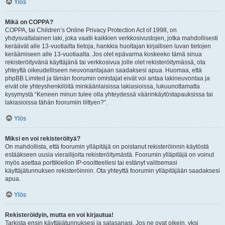
Ylös
Mikä on COPPA?
COPPA, tai Children’s Online Privacy Protection Act of 1998, on
yhdysvaltalainen laki, joka vaatii kaikkien verkkosivustojen, jotka mahdollisesti
keräävät alle 13-vuotiailta tietoja, hankkia huoltajan kirjallisen luvan tietojen
keräämiseen alle 13-vuotiaalta. Jos olet epävarma koskeeko tämä sinua
rekisteröityvänä käyttäjänä tai verkkosivua jolle olet rekisteröitymässä, ota
yhteyttä oikeudelliseen neuvonantajaan saadaksesi apua. Huomaa, että
phpBB Limited ja tämän foorumin omistajat eivät voi antaa lakineuvontaa ja
eivät ole yhteyshenkilöitä minkäänlaisissa lakiasioissa, lukuunottamatta
kysymystä “Keneen minun tulee olla yhteydessä väärinkäytöstapauksissa tai
lakiasioissa tähän foorumiin liittyen?”.
Ylös
Miksi en voi rekisteröityä?
On mahdollista, että foorumin ylläpitäjä on poistanut rekisteröinnin käytöstä
estääkseen uusia vierailijoita rekisteröitymästä. Foorumin ylläpitäjä on voinut
myös asettaa porttikiellon IP-osoitteellesi tai estänyt valitsemasi
käyttäjätunnuksen rekisteröinnin. Ota yhteyttä foorumin ylläpitäjään saadaksesi
apua.
Ylös
Rekisteröidyin, mutta en voi kirjautua!
Tarkista ensin käyttäjätunnuksesi ja salasanasi. Jos ne ovat oikein, yksi