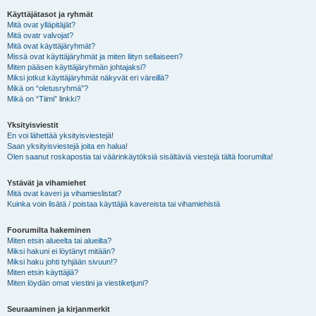
Käyttäjätasot ja ryhmät
Mitä ovat ylläpitäjät?
Mitä ovatr valvojat?
Mitä ovat käyttäjäryhmät?
Missä ovat käyttäjäryhmät ja miten liityn sellaiseen?
Miten pääsen käyttäjäryhmän johtajaksi?
Miksi jotkut käyttäjäryhmät näkyvät eri väreillä?
Mikä on “oletusryhmä”?
Mikä on “Tiimi” linkki?
Yksityisviestit
En voi lähettää yksityisviestejä!
Saan yksityisviestejä joita en halua!
Olen saanut roskapostia tai väärinkäytöksiä sisältäviä viestejä tältä foorumilta!
Ystävät ja vihamiehet
Mitä ovat kaveri ja vihamieslistat?
Kuinka voin lisätä / poistaa käyttäjiä kavereista tai vihamiehistä
Foorumilta hakeminen
Miten etsin alueelta tai alueilta?
Miksi hakuni ei löytänyt mitään?
Miksi haku johti tyhjään sivuun!?
Miten etsin käyttäjiä?
Miten löydän omat viestini ja viestiketjuni?
Seuraaminen ja kirjanmerkit