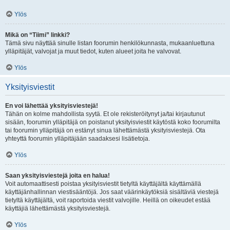
Ylös
Mikä on “Tiimi” linkki?
Tämä sivu näyttää sinulle listan foorumin henkilökunnasta, mukaanluettuna
ylläpitäjät, valvojat ja muut tiedot, kuten alueet joita he valvovat.
Ylös
Yksityisviestit
En voi lähettää yksityisviestejä!
Tähän on kolme mahdollista syytä. Et ole rekisteröitynyt ja/tai kirjautunut
sisään, foorumin ylläpitäjä on poistanut yksityisviestit käytöstä koko foorumilta
tai foorumin ylläpitäjä on estänyt sinua lähettämästä yksityisviestejä. Ota
yhteyttä foorumin ylläpitäjään saadaksesi lisätietoja.
Ylös
Saan yksityisviestejä joita en halua!
Voit automaattisesti poistaa yksityisviestit tietyltä käyttäjältä käyttämällä
käyttäjänhallinnan viestisääntöjä. Jos saat väärinkäytöksiä sisältäviä viestejä
tietyltä käyttäjältä, voit raportoida viestit valvojille. Heillä on oikeudet estää
käyttäjiä lähettämästä yksityisviestejä.
Ylös