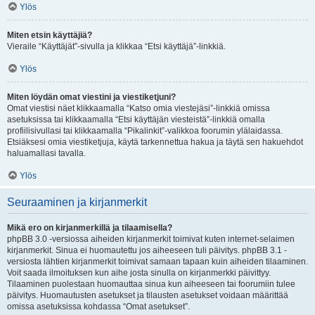
Ylös
Miten etsin käyttäjiä?
Vieraile “Käyttäjät”-sivulla ja klikkaa “Etsi käyttäjä”-linkkiä.
Ylös
Miten löydän omat viestini ja viestiketjuni?
Omat viestisi näet klikkaamalla “Katso omia viestejäsi”-linkkiä omissa
asetuksissa tai klikkaamalla “Etsi käyttäjän viesteistä”-linkkiä omalla
profiilisivullasi tai klikkaamalla “Pikalinkit”-valikkoa foorumin ylälaidassa.
Etsiäksesi omia viestiketjuja, käytä tarkennettua hakua ja täytä sen hakuehdot
haluamallasi tavalla.
Ylös
Seuraaminen ja kirjanmerkit
Mikä ero on kirjanmerkillä ja tilaamisella?
phpBB 3.0 -versiossa aiheiden kirjanmerkit toimivat kuten internet-selaimen
kirjanmerkit. Sinua ei huomautettu jos aiheeseen tuli päivitys. phpBB 3.1 -
versiosta lähtien kirjanmerkit toimivat samaan tapaan kuin aiheiden tilaaminen.
Voit saada ilmoituksen kun aihe josta sinulla on kirjanmerkki päivittyy.
Tilaaminen puolestaan huomauttaa sinua kun aiheeseen tai foorumiin tulee
päivitys. Huomautusten asetukset ja tilausten asetukset voidaan määrittää
omissa asetuksissa kohdassa “Omat asetukset”.