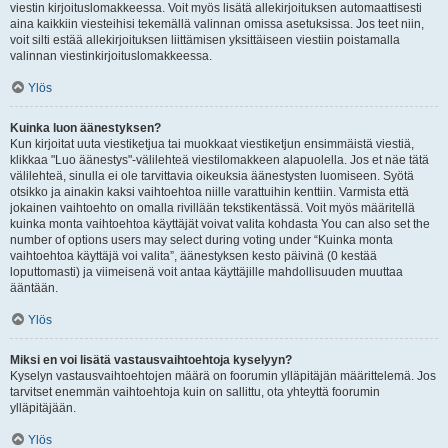
viestin kirjoituslomakkeessa. Voit myös lisätä allekirjoituksen automaattisesti
aina kaikkiin viesteihisi tekemällä valinnan omissa asetuksissa. Jos teet niin,
voit silti estää allekirjoituksen liittämisen yksittäiseen viestiin poistamalla
valinnan viestinkirjoituslomakkeessa.
Ylös
Kuinka luon äänestyksen?
Kun kirjoitat uuta viestiketjua tai muokkaat viestiketjun ensimmäistä viestiä,
klikkaa "Luo äänestys"-välilehteä viestilomakkeen alapuolella. Jos et näe tätä
välilehteä, sinulla ei ole tarvittavia oikeuksia äänestysten luomiseen. Syötä
otsikko ja ainakin kaksi vaihtoehtoa niille varattuihin kenttiin. Varmista että
jokainen vaihtoehto on omalla rivillään tekstikentässä. Voit myös määritellä
kuinka monta vaihtoehtoa käyttäjät voivat valita kohdasta You can also set the
number of options users may select during voting under “Kuinka monta
vaihtoehtoa käyttäjä voi valita”, äänestyksen kesto päivinä (0 kestää
loputtomasti) ja viimeisenä voit antaa käyttäjille mahdollisuuden muuttaa
ääntään.
Ylös
Miksi en voi lisätä vastausvaihtoehtoja kyselyyn?
Kyselyn vastausvaihtoehtojen määrä on foorumin ylläpitäjän määrittelemä. Jos
tarvitset enemmän vaihtoehtoja kuin on sallittu, ota yhteyttä foorumin
ylläpitäjään.
Ylös