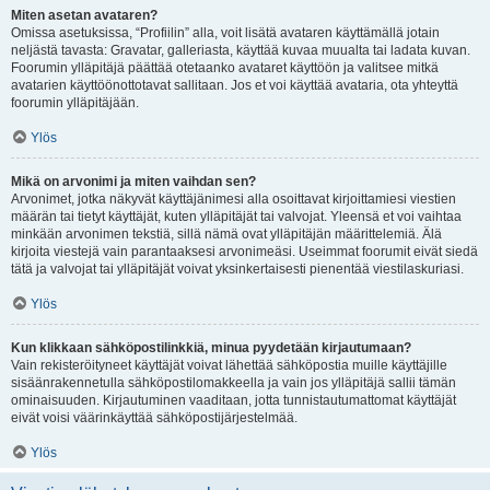
Miten asetan avataren?
Omissa asetuksissa, “Profiilin” alla, voit lisätä avataren käyttämällä jotain
neljästä tavasta: Gravatar, galleriasta, käyttää kuvaa muualta tai ladata kuvan.
Foorumin ylläpitäjä päättää otetaanko avataret käyttöön ja valitsee mitkä
avatarien käyttöönottotavat sallitaan. Jos et voi käyttää avataria, ota yhteyttä
foorumin ylläpitäjään.
Ylös
Mikä on arvonimi ja miten vaihdan sen?
Arvonimet, jotka näkyvät käyttäjänimesi alla osoittavat kirjoittamiesi viestien
määrän tai tietyt käyttäjät, kuten ylläpitäjät tai valvojat. Yleensä et voi vaihtaa
minkään arvonimen tekstiä, sillä nämä ovat ylläpitäjän määrittelemiä. Älä
kirjoita viestejä vain parantaaksesi arvonimeäsi. Useimmat foorumit eivät siedä
tätä ja valvojat tai ylläpitäjät voivat yksinkertaisesti pienentää viestilaskuriasi.
Ylös
Kun klikkaan sähköpostilinkkiä, minua pyydetään kirjautumaan?
Vain rekisteröityneet käyttäjät voivat lähettää sähköpostia muille käyttäjille
sisäänrakennetulla sähköpostilomakkeella ja vain jos ylläpitäjä sallii tämän
ominaisuuden. Kirjautuminen vaaditaan, jotta tunnistautumattomat käyttäjät
eivät voisi väärinkäyttää sähköpostijärjestelmää.
Ylös