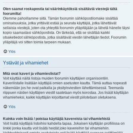
Olen saanut roskapostia tai väärinkäytöksiä sisältäviä viestejä tältä
foorumilta!
Olemme pahoillamme siitä. Tämän foorumin sähköpostilomake sisältää
ominaisuuksia, jotka yrittävät estää ja seurata käyttäjiä, jotka lähettävät
sellaisia viestejä, joten ota yhteyttä foorumin ylläpitäjään ja lähetä hänelle täysi
kopio saamastasi sähköpostista. On tärkeää, että se sisältää kaikki
otsaketiedot sähköpostista, jotka sisältävät viestin lähettäjän tiedot. Foorumin
ylläpitäjä voi sitten toimia tarpeen mukaan.
Ylös
Ystävät ja vihamiehet
Mitä ovat kaveri ja vihamieslistat?
Voit käyttää näitä listoja muiden foorumin käyttäjien organisointiin.
Kaverilistalle lisätään käyttäjiä omien asetusten kautta. Tämä auttaa nopeasti
näkemään jos he ovat paikalla ja yksityisviestien lähettämisessä. Teemasta
riippuen näiden käyttäjien viestit saatetaan myös korostaa. Jos lisäät käyttäjän
vihamieheksi, kaikki käyttäjän kirjoittamat viestit piilotetaan oletuksena.
Ylös
Kuinka voin lisätä / poistaa käyttäjiä kavereista tai vihamiehistä
Voit lisätä käyttäjiä listoihisi kahdella tapaa. Jokaisen käyttäjän profiilissa on
linkki jonka kautta voit lisätä heidät joko kavereihin tai vihamiehiin.