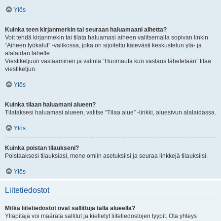
Ylös
Kuinka teen kirjanmerkin tai seuraan haluamaani aihetta?
Voit tehdä kirjanmekin tai tilata haluamasi aiheen valitsemalla sopivan linkin
“Aiheen työkalut” -valikossa, joka on sijoitettu kätevästi keskustelun ylä- ja
alalaidan lähelle.
Viestiketjuun vastaaminen ja valinta “Huomauta kun vastaus lähetetään” tilaa
viestiketjun.
Ylös
Kuinka tilaan haluamani alueen?
Tilataksesi haluamasi alueen, valitse “Tilaa alue” -linkki, aluesivun alalaidassa.
Ylös
Kuinka poistan tilaukseni?
Poistaaksesi tilauksiasi, mene omiin asetuksiisi ja seuraa linkkejä tilauksiisi.
Ylös
Liitetiedostot
Mitkä liitetiedostot ovat sallittuja tällä alueella?
Ylläpitäjä voi määrätä sallitut ja kielletyt liitetiedostojen tyypit. Ota yhteys