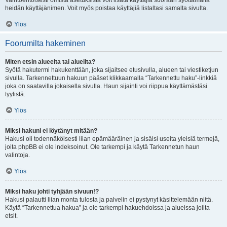
Vaihtoehtoisesti omista asetuksista voit lisätä käyttäjiä suoraan syöttämällä
heidän käyttäjänimen. Voit myös poistaa käyttäjiä listaltasi samalta sivulta.
Ylös
Foorumilta hakeminen
Miten etsin alueelta tai alueilta?
Syötä hakutermi hakukenttään, joka sijaitsee etusivulla, alueen tai viestiketjun
sivulla. Tarkennettuun hakuun pääset klikkaamalla “Tarkennettu haku”-linkkiä
joka on saatavilla jokaisella sivulla. Haun sijainti voi riippua käyttämästäsi
tyylistä.
Ylös
Miksi hakuni ei löytänyt mitään?
Hakusi oli todennäköisesti liian epämääräinen ja sisälsi useita yleisiä termejä,
joita phpBB ei ole indeksoinut. Ole tarkempi ja käytä Tarkennetun haun
valintoja.
Ylös
Miksi haku johti tyhjään sivuun!?
Hakusi palautti liian monta tulosta ja palvelin ei pystynyt käsittelemään niitä.
Käytä “Tarkennettua hakua” ja ole tarkempi hakuehdoissa ja alueissa joilta
etsit.