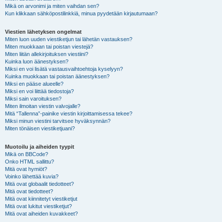
Mikä on arvonimi ja miten vaihdan sen?
Kun klikkaan sähköpostilinkkiä, minua pyydetään kirjautumaan?
Viestien lähetyksen ongelmat
Miten luon uuden viestiketjun tai lähetän vastauksen?
Miten muokkaan tai poistan viestejä?
Miten liitän allekirjoituksen viestiini?
Kuinka luon äänestyksen?
Miksi en voi lisätä vastausvaihtoehtoja kyselyyn?
Kuinka muokkaan tai poistan äänestyksen?
Miksi en pääse alueelle?
Miksi en voi liittää tiedostoja?
Miksi sain varoituksen?
Miten ilmoitan viestin valvojalle?
Mitä “Tallenna”-painike viestin kirjoittamisessa tekee?
Miksi minun viestini tarvitsee hyväksynnän?
Miten tönäisen viestiketjuani?
Muotoilu ja aiheiden tyypit
Mikä on BBCode?
Onko HTML sallittu?
Mitä ovat hymiöt?
Voinko lähettää kuvia?
Mitä ovat globaalit tiedotteet?
Mitä ovat tiedotteet?
Mitä ovat kiinnitetyt viestiketjut
Mitä ovat lukitut viestiketjut?
Mitä ovat aiheiden kuvakkeet?