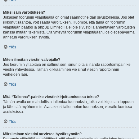
Ylös
Miksi sain varoituksen?
Jokaisen foorumin ylläpitäjällä on omat säännöt heidän sivustollensa. Jos olet
rikkonut sääntöä, voit saada varoituksen. Huomioi, että tämä on foorumin
ylläpitäjän päätös ja phpBB Limitedillä ei ole sivustolla annettavien varoitusten
kanssa mitään tekemistä. Ota yhteyttä foorumin ylläpitäjään, jos olet epävarma
annetun varoituksen syystä.
Ylös
Miten ilmoitan viestin valvojalle?
Jos foorumin ylläpitäjä on sallinut sen, sinun pitäisi nähdä raportointipainike
viestin yhteydessä. Tämän klikkaaminen vie sinut viestin raportoinnin
vaiheiden läpi.
Ylös
Mitä “Tallenna”-painike viestin kirjoittamisessa tekee?
Tämän avulla on mahdollista tallentaa luonnoksia, jotka voit kirjoittaa loppuun
ja lähettää myöhemmin. Avataksesi tallennetun luonnoksen, vieraile komissa
asetuksissa.
Ylös
Miksi minun viestini tarvitsee hyväksynnän?