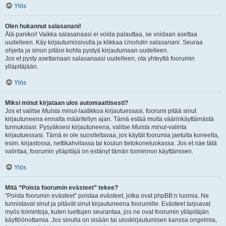
Ylös
Olen hukannut salasanani!
Älä panikoi! Vaikka salasanaasi ei voida palauttaa, se voidaan asettaa
uudelleen. Käy kirjautumissivulla ja klikkaa
Unohdin salasanani
. Seuraa
ohjeita ja sinun pitäisi kohta pystyä kirjautumaan uudelleen.
Jos et pysty asettamaan salasanaasi uudelleen, ota yhteyttä foorumin
ylläpitäjään.
Ylös
Miksi minut kirjataan ulos automaattisesti?
Jos et valitse
Muista minut
-laatikkoa kirjautuessasi, foorumi pitää sinut
kirjautuneena ennalta määritellyn ajan. Tämä estää muita väärinkäyttämästä
tunnuksiasi. Pysyäksesi kirjautuneena, valitse
Muista minut
-valinta
kirjautuessasi. Tämä ei ole suositeltavaa, jos käytät foorumia jaetulta koneelta,
esim. kirjastossa, nettikahvilassa tai koulun tietokoneluokassa. Jos et näe tätä
valintaa, foorumin ylläpitäjä on estänyt tämän toiminnon käyttämisen.
Ylös
Mitä “Poista foorumin evästeet” tekee?
“Poista foorumin evästeet” poistaa evästeet, jotka ovat phpBB:n luomia. Ne
tunnistavat sinut ja pitävät sinut kirjautuneena foorumille. Evästeet tarjoavat
myös toimintoja, kuten luettujen seurantaa, jos ne ovat foorumin ylläpitäjän
käyttöönottamia. Jos sinulla on sisään tai uloskirjautumisen kanssa ongelmia,