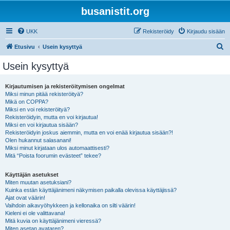
busanistit.org
UKK
Rekisteröidy
Kirjaudu sisään
E
Etusivu
Usein kysyttyä
t
Usein kysyttyä
s
i
Kirjautumisen ja rekisteröitymisen ongelmat
Miksi minun pitää rekisteröityä?
Mikä on COPPA?
Miksi en voi rekisteröityä?
Rekisteröidyin, mutta en voi kirjautua!
Miksi en voi kirjautua sisään?
Rekisteröidyin joskus aiemmin, mutta en voi enää kirjautua sisään?!
Olen hukannut salasanani!
Miksi minut kirjataan ulos automaattisesti?
Mitä “Poista foorumin evästeet” tekee?
Käyttäjän asetukset
Miten muutan asetuksiani?
Kuinka estän käyttäjänimeni näkymisen paikalla olevissa käyttäjissä?
Ajat ovat väärin!
Vaihdoin aikavyöhykkeen ja kellonaika on silti väärin!
Kieleni ei ole valittavana!
Mitä kuvia on käyttäjänimeni vieressä?
Miten asetan avataren?