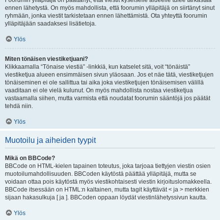
Foorumin ylläpitäjä on päättänyt, että viestit kyseiselle alueelle tulee tarkastaa
ennen lähetystä. On myös mahdollista, että foorumin ylläpitäjä on siirtänyt sinut
ryhmään, jonka viestit tarkistetaan ennen lähettämistä. Ota yhteyttä foorumin
ylläpitäjään saadaksesi lisätietoja.
Ylös
Miten tönäisen viestiketjuani?
Klikkaamalla “Tönaise viestiä” -linkkiä, kun katselet sitä, voit “tönäistä”
viestiketjua alueen ensimmäisen sivun yläosaan. Jos et näe tätä, viestiketjujen
tönäiseminen ei ole sallittua tai aika joka viestiketjujen tönäisemisen välillä
vaaditaan ei ole vielä kulunut. On myös mahdollista nostaa viestiketjua
vastaamalla siihen, mutta varmista että noudatat foorumin sääntöjä jos päätät
tehdä niin.
Ylös
Muotoilu ja aiheiden tyypit
Mikä on BBCode?
BBCode on HTML-kielen tapainen toteutus, joka tarjoaa tiettyjen viestin osien
muotoilumahdollisuuden. BBCoden käytöstä päättää ylläpitäjä, mutta se
voidaan ottaa pois käytöstä myös viestikohtaisesti viestin kirjoituslomakkeella.
BBCode itsessään on HTML:n kaltainen, mutta tagit käyttävät < ja > merkkien
sijaan hakasulkuja [ ja ]. BBCoden oppaan löydät viestinlähetyssivun kautta.
Ylös