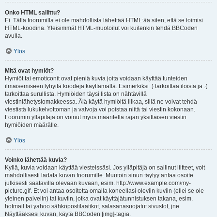
Onko HTML sallittu?
Ei. Tällä foorumilla ei ole mahdollista lähettää HTML:ää siten, että se toimisi
HTML-koodina. Yleisimmät HTML-muotoilut voi kuitenkin tehdä BBCoden
avulla.
Ylös
Mitä ovat hymiöt?
Hymiöt tai emoticonit ovat pieniä kuvia joita voidaan käyttää tunteiden
ilmaisemiseen lyhyitä koodeja käyttämällä. Esimerkiksi :) tarkoittaa iloista ja :(
tarkoittaa surullista. Hymiöiden täysi lista on nähtävillä
viestinlähetyslomakkeessa. Älä käytä hymiöitä liikaa, sillä ne voivat tehdä
viestistä lukukelvottoman ja valvoja voi poistaa niitä tai viestin kokonaan.
Foorumin ylläpitäjä on voinut myös määritellä rajan yksittäisen viestin
hymiöiden määrälle.
Ylös
Voinko lähettää kuvia?
Kyllä, kuvia voidaan käyttää viesteissäsi. Jos ylläpitäjä on sallinut liitteet, voit
mahdollisesti ladata kuvan foorumille. Muutoin sinun täytyy antaa osoite
julkisesti saatavilla olevaan kuvaan, esim. http://www.example.com/my-
picture.gif. Et voi antaa osoitetta omalla koneellasi oleviin kuviin (ellei se ole
yleinen palvelin) tai kuviin, jotka ovat käyttäjätunnistuksen takana, esim.
hotmail tai yahoo sähköpostilaatikot, salasanasuojatut sivustot, jne.
Näyttääksesi kuvan, käytä BBCoden [img]-tagia.