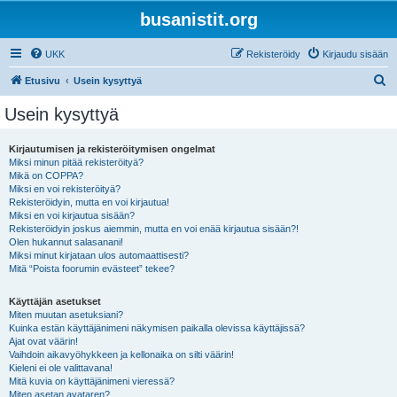
busanistit.org
UKK
Rekisteröidy
Kirjaudu sisään
E
Etusivu
Usein kysyttyä
t
Usein kysyttyä
s
i
Kirjautumisen ja rekisteröitymisen ongelmat
Miksi minun pitää rekisteröityä?
Mikä on COPPA?
Miksi en voi rekisteröityä?
Rekisteröidyin, mutta en voi kirjautua!
Miksi en voi kirjautua sisään?
Rekisteröidyin joskus aiemmin, mutta en voi enää kirjautua sisään?!
Olen hukannut salasanani!
Miksi minut kirjataan ulos automaattisesti?
Mitä “Poista foorumin evästeet” tekee?
Käyttäjän asetukset
Miten muutan asetuksiani?
Kuinka estän käyttäjänimeni näkymisen paikalla olevissa käyttäjissä?
Ajat ovat väärin!
Vaihdoin aikavyöhykkeen ja kellonaika on silti väärin!
Kieleni ei ole valittavana!
Mitä kuvia on käyttäjänimeni vieressä?
Miten asetan avataren?