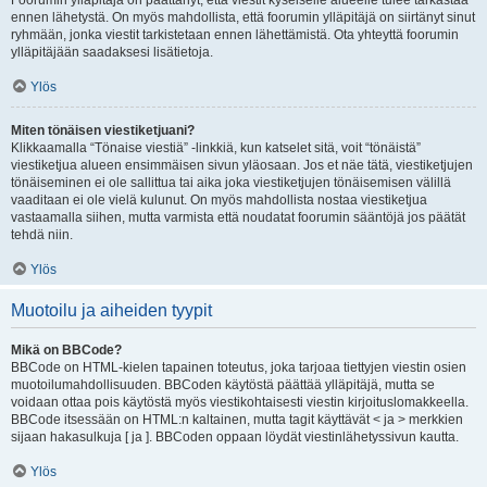
Foorumin ylläpitäjä on päättänyt, että viestit kyseiselle alueelle tulee tarkastaa
ennen lähetystä. On myös mahdollista, että foorumin ylläpitäjä on siirtänyt sinut
ryhmään, jonka viestit tarkistetaan ennen lähettämistä. Ota yhteyttä foorumin
ylläpitäjään saadaksesi lisätietoja.
Ylös
Miten tönäisen viestiketjuani?
Klikkaamalla “Tönaise viestiä” -linkkiä, kun katselet sitä, voit “tönäistä”
viestiketjua alueen ensimmäisen sivun yläosaan. Jos et näe tätä, viestiketjujen
tönäiseminen ei ole sallittua tai aika joka viestiketjujen tönäisemisen välillä
vaaditaan ei ole vielä kulunut. On myös mahdollista nostaa viestiketjua
vastaamalla siihen, mutta varmista että noudatat foorumin sääntöjä jos päätät
tehdä niin.
Ylös
Muotoilu ja aiheiden tyypit
Mikä on BBCode?
BBCode on HTML-kielen tapainen toteutus, joka tarjoaa tiettyjen viestin osien
muotoilumahdollisuuden. BBCoden käytöstä päättää ylläpitäjä, mutta se
voidaan ottaa pois käytöstä myös viestikohtaisesti viestin kirjoituslomakkeella.
BBCode itsessään on HTML:n kaltainen, mutta tagit käyttävät < ja > merkkien
sijaan hakasulkuja [ ja ]. BBCoden oppaan löydät viestinlähetyssivun kautta.
Ylös