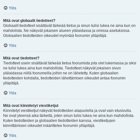
Ylös
Mitä ovat globaalit tiedotteet?
Globaalit tiedotteet sisältävät tärkeää tietoa ja sinun tulisi lukea ne aina kun on
mahdolista. Ne näkyvät jokaisen alueen ylälaidassa ja omissa asetuksissa.
Globaalien tiedotteiden oikeudet myöntää foorumin ylläpitäjä.
Ylös
Mitä ovat tiedotteet?
Tiedotteet usein sisältävät tärkeää tietoa foorumista jota olet lukemassa ja siksi
ne tulisi lukea aina kun mahdollista. Tiedotteet näkyvät jokaisen sivun
ylälaidassa niillä foorumeilla joihin ne on lähetetty. Kuten globaalien
tiedotteiden kohdalla, tiedotteiden lähettämisen oikeudet antaa foorumin
ylläpitäjä.
Ylös
Mitä ovat kiinnitetyt viestiketjut
Kiinnitetyt viestiketjut näkyvät tiedotteiden alapuolella ja ovat vain etusivulla.
Ne ovat yleensä aika tärkeitä, joten sinun tulisi lukea ne aina kun mahdollista.
Kuten tiedotteiden ja globaalien tiedotteiden kanssa, viestiketjujen
kiinnittämisen oikeudet määrittelee foorumin ylläpitäjä.
Ylös