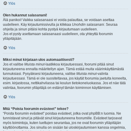
Ylös
Olen hukannut salasanani!
Älä panikoi! Vaikka salasanaasi ei voida palauttaa, se voidaan asettaa
uudelleen. Käy kirjautumissivulla ja klikkaa
Unohdin salasanani
. Seuraa
ohjeita ja sinun pitäisi kohta pystyä kirjautumaan uudelleen.
Jos et pysty asettamaan salasanaasi uudelleen, ota yhteyttä foorumin
ylläpitäjään.
Ylös
Miksi minut kirjataan ulos automaattisesti?
Jos et valitse
Muista minut
-laatikkoa kirjautuessasi, foorumi pitää sinut
kirjautuneena ennalta määritellyn ajan. Tämä estää muita väärinkäyttämästä
tunnuksiasi. Pysyäksesi kirjautuneena, valitse
Muista minut
-valinta
kirjautuessasi. Tämä ei ole suositeltavaa, jos käytät foorumia jaetulta koneelta,
esim. kirjastossa, nettikahvilassa tai koulun tietokoneluokassa. Jos et näe tätä
valintaa, foorumin ylläpitäjä on estänyt tämän toiminnon käyttämisen.
Ylös
Mitä “Poista foorumin evästeet” tekee?
“Poista foorumin evästeet” poistaa evästeet, jotka ovat phpBB:n luomia. Ne
tunnistavat sinut ja pitävät sinut kirjautuneena foorumille. Evästeet tarjoavat
myös toimintoja, kuten luettujen seurantaa, jos ne ovat foorumin ylläpitäjän
käyttöönottamia. Jos sinulla on sisään tai uloskirjautumisen kanssa ongelmia,