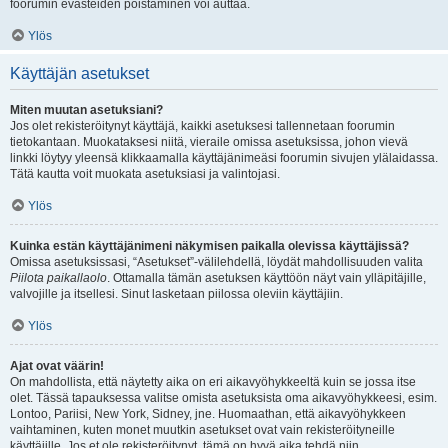
foorumin evästeiden poistaminen voi auttaa.
Ylös
Käyttäjän asetukset
Miten muutan asetuksiani?
Jos olet rekisteröitynyt käyttäjä, kaikki asetuksesi tallennetaan foorumin
tietokantaan. Muokataksesi niitä, vieraile omissa asetuksissa, johon vievä
linkki löytyy yleensä klikkaamalla käyttäjänimeäsi foorumin sivujen ylälaidassa.
Tätä kautta voit muokata asetuksiasi ja valintojasi.
Ylös
Kuinka estän käyttäjänimeni näkymisen paikalla olevissa käyttäjissä?
Omissa asetuksissasi, “Asetukset”-välilehdellä, löydät mahdollisuuden valita
Piilota paikallaolo
. Ottamalla tämän asetuksen käyttöön näyt vain ylläpitäjille,
valvojille ja itsellesi. Sinut lasketaan piilossa oleviin käyttäjiin.
Ylös
Ajat ovat väärin!
On mahdollista, että näytetty aika on eri aikavyöhykkeeltä kuin se jossa itse
olet. Tässä tapauksessa valitse omista asetuksista oma aikavyöhykkeesi, esim.
Lontoo, Pariisi, New York, Sidney, jne. Huomaathan, että aikavyöhykkeen
vaihtaminen, kuten monet muutkin asetukset ovat vain rekisteröityneille
käyttäjille. Jos et ole rekisteröitynyt, tämä on hyvä aika tehdä niin.