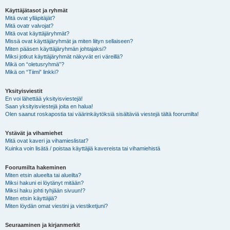
Käyttäjätasot ja ryhmät
Mitä ovat ylläpitäjät?
Mitä ovatr valvojat?
Mitä ovat käyttäjäryhmät?
Missä ovat käyttäjäryhmät ja miten liityn sellaiseen?
Miten pääsen käyttäjäryhmän johtajaksi?
Miksi jotkut käyttäjäryhmät näkyvät eri väreillä?
Mikä on “oletusryhmä”?
Mikä on “Tiimi” linkki?
Yksityisviestit
En voi lähettää yksityisviestejä!
Saan yksityisviestejä joita en halua!
Olen saanut roskapostia tai väärinkäytöksiä sisältäviä viestejä tältä foorumilta!
Ystävät ja vihamiehet
Mitä ovat kaveri ja vihamieslistat?
Kuinka voin lisätä / poistaa käyttäjiä kavereista tai vihamiehistä
Foorumilta hakeminen
Miten etsin alueelta tai alueilta?
Miksi hakuni ei löytänyt mitään?
Miksi haku johti tyhjään sivuun!?
Miten etsin käyttäjiä?
Miten löydän omat viestini ja viestiketjuni?
Seuraaminen ja kirjanmerkit