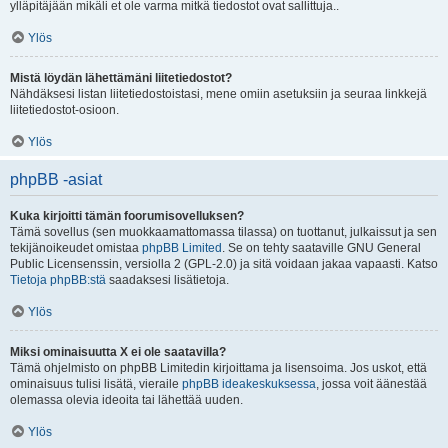
ylläpitäjään mikäli et ole varma mitkä tiedostot ovat sallittuja..
Ylös
Mistä löydän lähettämäni liitetiedostot?
Nähdäksesi listan liitetiedostoistasi, mene omiin asetuksiin ja seuraa linkkejä
liitetiedostot-osioon.
Ylös
phpBB -asiat
Kuka kirjoitti tämän foorumisovelluksen?
Tämä sovellus (sen muokkaamattomassa tilassa) on tuottanut, julkaissut ja sen
tekijänoikeudet omistaa
phpBB Limited
. Se on tehty saataville GNU General
Public Licensenssin, versiolla 2 (GPL-2.0) ja sitä voidaan jakaa vapaasti. Katso
Tietoja phpBB:stä
saadaksesi lisätietoja.
Ylös
Miksi ominaisuutta X ei ole saatavilla?
Tämä ohjelmisto on phpBB Limitedin kirjoittama ja lisensoima. Jos uskot, että
ominaisuus tulisi lisätä, vieraile
phpBB ideakeskuksessa
, jossa voit äänestää
olemassa olevia ideoita tai lähettää uuden.
Ylös