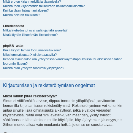
Mikä ero on kirjanmerkillä ja tilaamisella?
Kuinka teen kirjanmerkin tai seuraan haluamaani aihetta?
Kuinka tilaan haluamani alueen?
Kuinka poistan tilaukseni?
Liitetiedostot
Mitkä liitetiedostot ovat sallittuja tällä alueella?
Mistä löydän lähettämäni liitetiedostot?
phpBB -asiat
Kuka kirjoitti tämän foorumisovelluksen?
Miksi ominaisuutta X ei ole saatavilla?
Keneen minun tulee olla yhteydessä väärinkäytöstapauksissa tai lakiasioissa tähän
foorumiin liittyen?
Kuinka otan yhteyttä foorumin ylläpitäjään?
Kirjautumisen ja rekisteröitymisen ongelmat
Miksi minun pitää rekisteröityä?
Sinun ei välttämättä tarvitse, riippuu foorumin ylläpitäjästä, tarvitaanko
foorumilla kirjoittamiseen rekisteröitymistä. Rekisteröityminen voi kuitenkin
antaa sinulle lisää ominaisuuksia käyttöön, jotka eivät ole vieraiden
käytettävissä. Näitä ovat mm. avatar-kuvan määrittely, yksityisviestit,
sähköpostien lähettäminen muille käyttäjille, käyttäjäryhmien jäsenyys jne.
Siihen menee aikaa vain muutamia hetkiä, joten se on suositeltavaa.