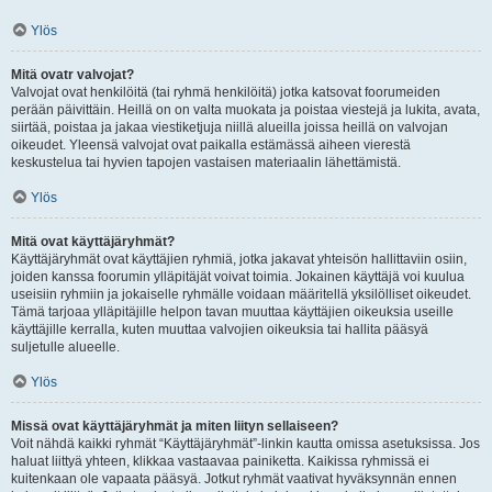
Ylös
Mitä ovatr valvojat?
Valvojat ovat henkilöitä (tai ryhmä henkilöitä) jotka katsovat foorumeiden
perään päivittäin. Heillä on on valta muokata ja poistaa viestejä ja lukita, avata,
siirtää, poistaa ja jakaa viestiketjuja niillä alueilla joissa heillä on valvojan
oikeudet. Yleensä valvojat ovat paikalla estämässä aiheen vierestä
keskustelua tai hyvien tapojen vastaisen materiaalin lähettämistä.
Ylös
Mitä ovat käyttäjäryhmät?
Käyttäjäryhmät ovat käyttäjien ryhmiä, jotka jakavat yhteisön hallittaviin osiin,
joiden kanssa foorumin ylläpitäjät voivat toimia. Jokainen käyttäjä voi kuulua
useisiin ryhmiin ja jokaiselle ryhmälle voidaan määritellä yksilölliset oikeudet.
Tämä tarjoaa ylläpitäjille helpon tavan muuttaa käyttäjien oikeuksia useille
käyttäjille kerralla, kuten muuttaa valvojien oikeuksia tai hallita pääsyä
suljetulle alueelle.
Ylös
Missä ovat käyttäjäryhmät ja miten liityn sellaiseen?
Voit nähdä kaikki ryhmät “Käyttäjäryhmät”-linkin kautta omissa asetuksissa. Jos
haluat liittyä yhteen, klikkaa vastaavaa painiketta. Kaikissa ryhmissä ei
kuitenkaan ole vapaata pääsyä. Jotkut ryhmät vaativat hyväksynnän ennen