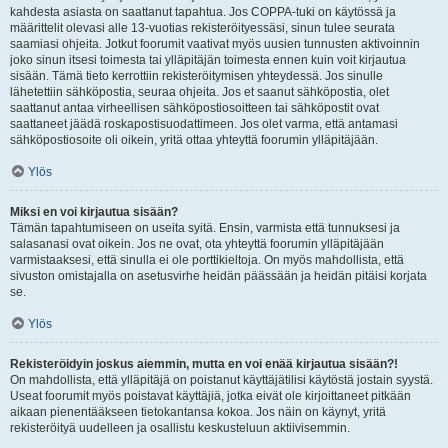
kahdesta asiasta on saattanut tapahtua. Jos COPPA-tuki on käytössä ja
määrittelit olevasi alle 13-vuotias rekisteröityessäsi, sinun tulee seurata
saamiasi ohjeita. Jotkut foorumit vaativat myös uusien tunnusten aktivoinnin
joko sinun itsesi toimesta tai ylläpitäjän toimesta ennen kuin voit kirjautua
sisään. Tämä tieto kerrottiin rekisteröitymisen yhteydessä. Jos sinulle
lähetettiin sähköpostia, seuraa ohjeita. Jos et saanut sähköpostia, olet
saattanut antaa virheellisen sähköpostiosoitteen tai sähköpostit ovat
saattaneet jäädä roskapostisuodattimeen. Jos olet varma, että antamasi
sähköpostiosoite oli oikein, yritä ottaa yhteyttä foorumin ylläpitäjään.
Ylös
Miksi en voi kirjautua sisään?
Tämän tapahtumiseen on useita syitä. Ensin, varmista että tunnuksesi ja
salasanasi ovat oikein. Jos ne ovat, ota yhteyttä foorumin ylläpitäjään
varmistaaksesi, että sinulla ei ole porttikieltoja. On myös mahdollista, että
sivuston omistajalla on asetusvirhe heidän päässään ja heidän pitäisi korjata
se.
Ylös
Rekisteröidyin joskus aiemmin, mutta en voi enää kirjautua sisään?!
On mahdollista, että ylläpitäjä on poistanut käyttäjätilisi käytöstä jostain syystä.
Useat foorumit myös poistavat käyttäjiä, jotka eivät ole kirjoittaneet pitkään
aikaan pienentääkseen tietokantansa kokoa. Jos näin on käynyt, yritä
rekisteröityä uudelleen ja osallistu keskusteluun aktiivisemmin.