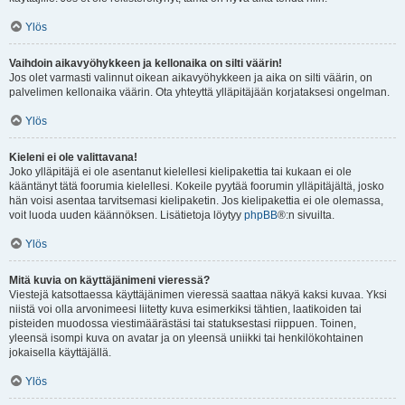
Ylös
Vaihdoin aikavyöhykkeen ja kellonaika on silti väärin!
Jos olet varmasti valinnut oikean aikavyöhykkeen ja aika on silti väärin, on
palvelimen kellonaika väärin. Ota yhteyttä ylläpitäjään korjataksesi ongelman.
Ylös
Kieleni ei ole valittavana!
Joko ylläpitäjä ei ole asentanut kielellesi kielipakettia tai kukaan ei ole
kääntänyt tätä foorumia kielellesi. Kokeile pyytää foorumin ylläpitäjältä, josko
hän voisi asentaa tarvitsemasi kielipaketin. Jos kielipakettia ei ole olemassa,
voit luoda uuden käännöksen. Lisätietoja löytyy
phpBB
®:n sivuilta.
Ylös
Mitä kuvia on käyttäjänimeni vieressä?
Viestejä katsottaessa käyttäjänimen vieressä saattaa näkyä kaksi kuvaa. Yksi
niistä voi olla arvonimeesi liitetty kuva esimerkiksi tähtien, laatikoiden tai
pisteiden muodossa viestimäärästäsi tai statuksestasi riippuen. Toinen,
yleensä isompi kuva on avatar ja on yleensä uniikki tai henkilökohtainen
jokaisella käyttäjällä.
Ylös