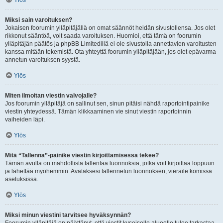
Ylös
Miksi sain varoituksen?
Jokaisen foorumin ylläpitäjällä on omat säännöt heidän sivustollensa. Jos olet
rikkonut sääntöä, voit saada varoituksen. Huomioi, että tämä on foorumin
ylläpitäjän päätös ja phpBB Limitedillä ei ole sivustolla annettavien varoitusten
kanssa mitään tekemistä. Ota yhteyttä foorumin ylläpitäjään, jos olet epävarma
annetun varoituksen syystä.
Ylös
Miten ilmoitan viestin valvojalle?
Jos foorumin ylläpitäjä on sallinut sen, sinun pitäisi nähdä raportointipainike
viestin yhteydessä. Tämän klikkaaminen vie sinut viestin raportoinnin
vaiheiden läpi.
Ylös
Mitä “Tallenna”-painike viestin kirjoittamisessa tekee?
Tämän avulla on mahdollista tallentaa luonnoksia, jotka voit kirjoittaa loppuun
ja lähettää myöhemmin. Avataksesi tallennetun luonnoksen, vieraile komissa
asetuksissa.
Ylös
Miksi minun viestini tarvitsee hyväksynnän?