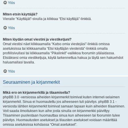
Ylös
Miten etsin käyttäjiä?
Vieraile “Käyttäjät”-sivulla ja klikkaa “Etsi käyttäjä”-linkkiä.
Ylös
Miten löydän omat viestini ja viestiketjuni?
Omat viestisi näet klikkaamalla “Katso omia viestejäsi”-linkkiä omissa
asetuksissa tai klikkaamalla “Etsi käyttäjän viesteistä”-linkkiä omalla
profiilisivullasi tai klikkaamalla “Pikalinkit”-valikkoa foorumin ylälaidassa.
Etsiäksesi omia viestiketjuja, käytä tarkennettua hakua ja täytä sen hakuehdot
haluamallasi tavalla.
Ylös
Seuraaminen ja kirjanmerkit
Mikä ero on kirjanmerkillä ja tilaamisella?
phpBB 3.0 -versiossa aiheiden kirjanmerkit toimivat kuten internet-selaimen
kirjanmerkit. Sinua ei huomautettu jos aiheeseen tuli päivitys. phpBB 3.1 -
versiosta lähtien kirjanmerkit toimivat samaan tapaan kuin aiheiden tilaaminen.
Voit saada ilmoituksen kun aihe josta sinulla on kirjanmerkki päivittyy.
Tilaaminen puolestaan huomauttaa sinua kun aiheeseen tai foorumiin tulee
päivitys. Huomautusten asetukset ja tilausten asetukset voidaan määrittää
omissa asetuksissa kohdassa “Omat asetukset”.