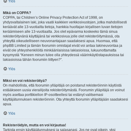
Ylös
Mikä on COPPA?
COPPA, tai Children’s Online Privacy Protection Act of 1998, on
yhdysvaltalainen laki, joka vaatii kaikkien verkkosivustojen, jotka mahdollisesti
keräävät alle 13-vuotiailta tietoja, hankkia huoltajan kirjallisen luvan tietojen
keräämiseen alle 13-vuotiaalta. Jos olet epävarma koskeeko tämä sinua
rekisteröityvänä käyttäjänä tai verkkosivua jolle olet rekisteröitymässä, ota
yhteyttä oikeudelliseen neuvonantajaan saadaksesi apua. Huomaa, että
phpBB Limited ja tämän foorumin omistajat eivät voi antaa lakineuvontaa ja
eivät ole yhteyshenkilöitä minkäänlaisissa lakiasioissa, lukuunottamatta
kysymystä “Keneen minun tulee olla yhteydessä väärinkäytöstapauksissa tai
lakiasioissa tähän foorumiin liittyen?”.
Ylös
Miksi en voi rekisteröityä?
On mahdollista, että foorumin ylläpitäjä on poistanut rekisteröinnin käytöstä
estääkseen uusia vierailijoita rekisteröitymästä. Foorumin ylläpitäjä on voinut
myös asettaa porttikiellon IP-osoitteellesi tai estänyt valitsemasi
käyttäjätunnuksen rekisteröinnin. Ota yhteyttä foorumin ylläpitäjään saadaksesi
apua.
Ylös
Rekisteröidyin, mutta en voi kirjautua!
Tarkista ensin käyttäjätunnuksesi ja salasanasi. Jos ne ovat oikein, yksi