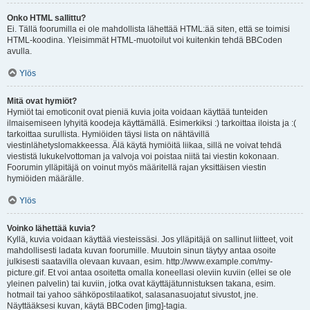
Onko HTML sallittu?
Ei. Tällä foorumilla ei ole mahdollista lähettää HTML:ää siten, että se toimisi
HTML-koodina. Yleisimmät HTML-muotoilut voi kuitenkin tehdä BBCoden
avulla.
Ylös
Mitä ovat hymiöt?
Hymiöt tai emoticonit ovat pieniä kuvia joita voidaan käyttää tunteiden
ilmaisemiseen lyhyitä koodeja käyttämällä. Esimerkiksi :) tarkoittaa iloista ja :(
tarkoittaa surullista. Hymiöiden täysi lista on nähtävillä
viestinlähetyslomakkeessa. Älä käytä hymiöitä liikaa, sillä ne voivat tehdä
viestistä lukukelvottoman ja valvoja voi poistaa niitä tai viestin kokonaan.
Foorumin ylläpitäjä on voinut myös määritellä rajan yksittäisen viestin
hymiöiden määrälle.
Ylös
Voinko lähettää kuvia?
Kyllä, kuvia voidaan käyttää viesteissäsi. Jos ylläpitäjä on sallinut liitteet, voit
mahdollisesti ladata kuvan foorumille. Muutoin sinun täytyy antaa osoite
julkisesti saatavilla olevaan kuvaan, esim. http://www.example.com/my-
picture.gif. Et voi antaa osoitetta omalla koneellasi oleviin kuviin (ellei se ole
yleinen palvelin) tai kuviin, jotka ovat käyttäjätunnistuksen takana, esim.
hotmail tai yahoo sähköpostilaatikot, salasanasuojatut sivustot, jne.
Näyttääksesi kuvan, käytä BBCoden [img]-tagia.