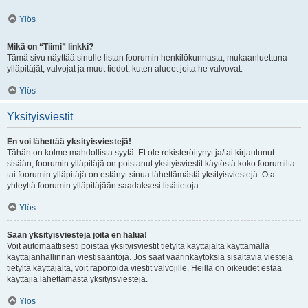
Ylös
Mikä on “Tiimi” linkki?
Tämä sivu näyttää sinulle listan foorumin henkilökunnasta, mukaanluettuna
ylläpitäjät, valvojat ja muut tiedot, kuten alueet joita he valvovat.
Ylös
Yksityisviestit
En voi lähettää yksityisviestejä!
Tähän on kolme mahdollista syytä. Et ole rekisteröitynyt ja/tai kirjautunut
sisään, foorumin ylläpitäjä on poistanut yksityisviestit käytöstä koko foorumilta
tai foorumin ylläpitäjä on estänyt sinua lähettämästä yksityisviestejä. Ota
yhteyttä foorumin ylläpitäjään saadaksesi lisätietoja.
Ylös
Saan yksityisviestejä joita en halua!
Voit automaattisesti poistaa yksityisviestit tietyltä käyttäjältä käyttämällä
käyttäjänhallinnan viestisääntöjä. Jos saat väärinkäytöksiä sisältäviä viestejä
tietyltä käyttäjältä, voit raportoida viestit valvojille. Heillä on oikeudet estää
käyttäjiä lähettämästä yksityisviestejä.
Ylös