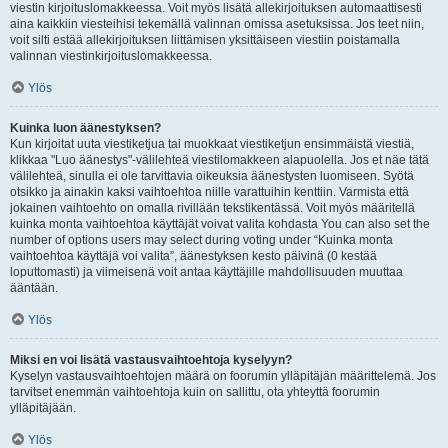
viestin kirjoituslomakkeessa. Voit myös lisätä allekirjoituksen automaattisesti
aina kaikkiin viesteihisi tekemällä valinnan omissa asetuksissa. Jos teet niin,
voit silti estää allekirjoituksen liittämisen yksittäiseen viestiin poistamalla
valinnan viestinkirjoituslomakkeessa.
Ylös
Kuinka luon äänestyksen?
Kun kirjoitat uuta viestiketjua tai muokkaat viestiketjun ensimmäistä viestiä,
klikkaa "Luo äänestys"-välilehteä viestilomakkeen alapuolella. Jos et näe tätä
välilehteä, sinulla ei ole tarvittavia oikeuksia äänestysten luomiseen. Syötä
otsikko ja ainakin kaksi vaihtoehtoa niille varattuihin kenttiin. Varmista että
jokainen vaihtoehto on omalla rivillään tekstikentässä. Voit myös määritellä
kuinka monta vaihtoehtoa käyttäjät voivat valita kohdasta You can also set the
number of options users may select during voting under “Kuinka monta
vaihtoehtoa käyttäjä voi valita”, äänestyksen kesto päivinä (0 kestää
loputtomasti) ja viimeisenä voit antaa käyttäjille mahdollisuuden muuttaa
ääntään.
Ylös
Miksi en voi lisätä vastausvaihtoehtoja kyselyyn?
Kyselyn vastausvaihtoehtojen määrä on foorumin ylläpitäjän määrittelemä. Jos
tarvitset enemmän vaihtoehtoja kuin on sallittu, ota yhteyttä foorumin
ylläpitäjään.
Ylös