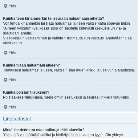
Ylös
Kuinka teen kirjanmerkin tai seuraan haluamaani aihetta?
Voit tehdä kirjanmekin tai tilata haluamasi aiheen valitsemalla sopivan linkin
“Aiheen työkalut” -valikossa, joka on sijoitettu kätevästi keskustelun ylä- ja
alalaidan lähelle.
Viestiketjuun vastaaminen ja valinta “Huomauta kun vastaus lähetetään” tilaa
viestiketjun.
Ylös
Kuinka tilaan haluamani alueen?
Tilataksesi haluamasi alueen, valitse “Tilaa alue” -linkki, aluesivun alalaidassa.
Ylös
Kuinka poistan tilaukseni?
Poistaaksesi tilauksiasi, mene omiin asetuksiisi ja seuraa linkkejä tilauksiisi.
Ylös
Liitetiedostot
Mitkä liitetiedostot ovat sallittuja tällä alueella?
Ylläpitäjä voi määrätä sallitut ja kielletyt liitetiedostojen tyypit. Ota yhteys