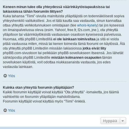
Keneen minun tulee olla yhteydessä väärinkäytöstapauksissa tai
lakiasioissa tähän foorumiin liittyen?
Kuka tahansa “Tiimi”-sivulla mainituista ylläpitäjistä on todennäköisesti sopiva
yhteyshenkilö valituksillesi. Jos et tätä kautta saa vastausta, sinun kannattaa
ottaa yhteyttä verkkotunnuksen omistajaan (tee
whois-kysely
) tai jos kyseessä
on ilmaispalvelussa oleva (esim. Yahoo!, free.fr, f2s.com, jne.), ota yhteyttä
ylläpitoon tai väärinkäytöksistä vastaavaan osastoon kyseisessä palvelussa.
Huomaa, että phpBB Limitedillä
ei ole lainkaan toimivaltaa
ja sitä ei voida
pitää vastuussa miten, missä tai kenen toimesta tämä foorumi on käytössä. Älä
ota yhteyttä phpBB Limitediin missään lakiasioissa
jotka eivät liity
phpBB.com-sivustoon tai pelkkään phpBB-sovellukseen itseensä. Jos lähetät
sähköpostia phpBB Limitedille
mistään kolmannen osapuolen
tämän
sovelluksen käytöstä, voit odottaa niukkasanaista vastausta, jos edes
vastausta lainkaan.
Ylös
Kuinka otan yhteyttä foorumin ylläpitäjään?
Kaikki foorumin käyttäjät voivat käyttää “Ota yhteyttä” -lomaketta, jos täämä
vaihtoehto on foorumin ylläpitäjän mahdollistama.
Foorumin käyttäjät voivat käyttää myös “Tiimi”-linkkiä.
Ylös
Hyppää