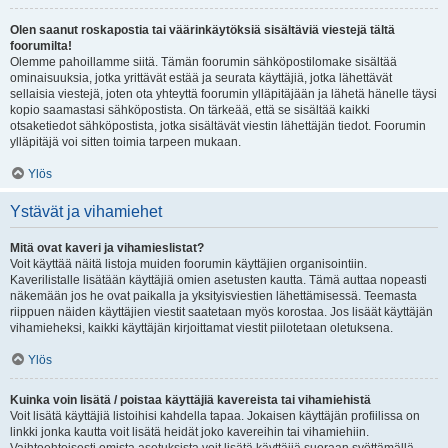
Olen saanut roskapostia tai väärinkäytöksiä sisältäviä viestejä tältä
foorumilta!
Olemme pahoillamme siitä. Tämän foorumin sähköpostilomake sisältää
ominaisuuksia, jotka yrittävät estää ja seurata käyttäjiä, jotka lähettävät
sellaisia viestejä, joten ota yhteyttä foorumin ylläpitäjään ja lähetä hänelle täysi
kopio saamastasi sähköpostista. On tärkeää, että se sisältää kaikki
otsaketiedot sähköpostista, jotka sisältävät viestin lähettäjän tiedot. Foorumin
ylläpitäjä voi sitten toimia tarpeen mukaan.
Ylös
Ystävät ja vihamiehet
Mitä ovat kaveri ja vihamieslistat?
Voit käyttää näitä listoja muiden foorumin käyttäjien organisointiin.
Kaverilistalle lisätään käyttäjiä omien asetusten kautta. Tämä auttaa nopeasti
näkemään jos he ovat paikalla ja yksityisviestien lähettämisessä. Teemasta
riippuen näiden käyttäjien viestit saatetaan myös korostaa. Jos lisäät käyttäjän
vihamieheksi, kaikki käyttäjän kirjoittamat viestit piilotetaan oletuksena.
Ylös
Kuinka voin lisätä / poistaa käyttäjiä kavereista tai vihamiehistä
Voit lisätä käyttäjiä listoihisi kahdella tapaa. Jokaisen käyttäjän profiilissa on
linkki jonka kautta voit lisätä heidät joko kavereihin tai vihamiehiin.