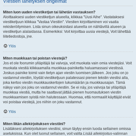
Viestien lähetyksen ongelmat
Miten luon uuden viestiketjun tai lähetän vastauksen?
Aloittaaksesi uuden viestiketjun alueella, klikkaa "Uusi Aihe". Vastataksesi
viestiketjuun klikkaa "Vastaa Viestiin". Viestien kirjoittaminen voi vaatia
rekisteröitymisen. Lista sinun oikeuksistasi alueella on nähtävillä alueen ja
viestiketjun alalaidassa. Esimerkiksi: Voit kirjoittaa uusia viestejä, Voit lähettää
liitetiedostoja, jne.
Ylös
Miten muokkaan tai poistan viestejä?
Jos et ole foorumin ylläpitäjä tai valvoja, voit muokata vain omia viestejäsi. Voit
muokata viestiä klikkaamalla muokkaa-painiketta haluamassasi viestissä.
Joskus painike toimii vain tietyn ajan viestin luomisen jälkeen. Jos joku on jo
vastannut viestiin, löydät viestiketjuun palatessasi pienen tekstin viestisi alla,
joka kertoo viestin muokkauskertojen lukumäärän ja muokkausajan. Tämä
näkyy vain jos joku on vastannut viestiin. Se ei näy, jos valvoja tai ylläpitäjä
muokkaa viestiä, mutta he saattavat jättää pienen huomautuksen viestin
muokkaamisen syistä niin halutessaan. Huomaa, että normaalit käyttäjät eivät
voi poistaa viestejä, jos niihin on joku vastannut.
Ylös
Miten liitän allekirjoituksen viestiini?
Lisätäksesi allekirjoituksen viestiisi, sinun täytyy ensin luoda sellainen omissa
asetuksissa. Kun olet luonut sellaisen, voit valita
Lisää allekirjoitus
-valinnan