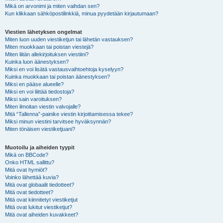
Mikä on arvonimi ja miten vaihdan sen?
Kun klikkaan sähköpostilinkkiä, minua pyydetään kirjautumaan?
Viestien lähetyksen ongelmat
Miten luon uuden viestiketjun tai lähetän vastauksen?
Miten muokkaan tai poistan viestejä?
Miten liitän allekirjoituksen viestiini?
Kuinka luon äänestyksen?
Miksi en voi lisätä vastausvaihtoehtoja kyselyyn?
Kuinka muokkaan tai poistan äänestyksen?
Miksi en pääse alueelle?
Miksi en voi liittää tiedostoja?
Miksi sain varoituksen?
Miten ilmoitan viestin valvojalle?
Mitä “Tallenna”-painike viestin kirjoittamisessa tekee?
Miksi minun viestini tarvitsee hyväksynnän?
Miten tönäisen viestiketjuani?
Muotoilu ja aiheiden tyypit
Mikä on BBCode?
Onko HTML sallittu?
Mitä ovat hymiöt?
Voinko lähettää kuvia?
Mitä ovat globaalit tiedotteet?
Mitä ovat tiedotteet?
Mitä ovat kiinnitetyt viestiketjut
Mitä ovat lukitut viestiketjut?
Mitä ovat aiheiden kuvakkeet?