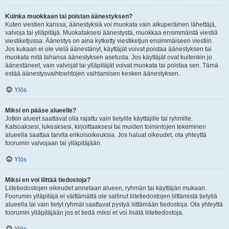
Kuinka muokkaan tai poistan äänestyksen?
Kuten viestien kanssa, äänestyksiä voi muokata vain alkuperäinen lähettäjä,
valvoja tai ylläpitäjä. Muokataksesi äänestystä, muokkaa ensimmäistä viestiä
viestiketjussa. Äänestys on aina kytketty viestiketjun ensimmäiseen viestiin.
Jos kukaan ei ole vielä äänestänyt, käyttäjät voivat poistaa äänestyksen tai
muokata mitä tahansa äänestyksen asetusta. Jos käyttäjät ovat kuitenkin jo
äänestäneet, vain valvojat tai ylläpitäjät voivat muokata tai poistaa sen. Tämä
estää äänestysvaihtoehtojen vaihtamisen kesken äänestyksen.
Ylös
Miksi en pääse alueelle?
Jotkin alueet saattavat olla rajattu vain tietyille käyttäjille tai ryhmille.
Katsoaksesi, lukeaksesi, kirjoittaaksesi tai muiden toimintojen tekeminen
alueella saattaa tarvita erikoisoikeuksia. Jos haluat oikeudet, ota yhteyttä
foorumin valvojaan tai ylläpitäjään.
Ylös
Miksi en voi liittää tiedostoja?
Liitetiedostojen oikeudet annetaan alueen, ryhmän tai käyttäjän mukaan.
Foorumin ylläpitäjä ei välttämättä ole sallinut liitetiedostojen liittämistä tietyllä
alueella tai vain tietyt ryhmät saattavat pystyä liittämään tiedostoja. Ota yhteyttä
foorumin ylläpitäjään jos et tiedä miksi et voi lisätä liitetiedostoja.