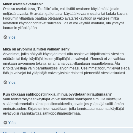
Miten asetan avataren?
Omissa asetuksissa, “Profiilin” alla, voit lisätä avataren käyttämällä jotain
neljästä tavasta: Gravatar, galleriasta, käyttää kuvaa muualta tai ladata kuvan.
Foorumin ylläpitäjä päättää otetaanko avataret käyttöön ja valitsee mitkä
avatarien käyttöönottotavat sallitaan. Jos et voi käyttää avataria, ota yhteyttä
foorumin ylläpitäjään.
Ylös
Mikä on arvonimi ja miten vaihdan sen?
Arvonimet, jotka näkyvät käyttäjänimesi alla osoittavat kirjoittamiesi viestien
määrän tai tietyt käyttäjät, kuten ylläpitäjät tai valvojat. Yleensä et voi vaihtaa
minkään arvonimen tekstiä, sillä nämä ovat ylläpitäjän määrittelemiä. Älä
kirjoita viestejä vain parantaaksesi arvonimeäsi. Useimmat foorumit eivät siedä
tätä ja valvojat tai ylläpitäjät voivat yksinkertaisesti pienentää viestilaskuriasi.
Ylös
Kun klikkaan sähköpostilinkkiä, minua pyydetään kirjautumaan?
Vain rekisteröityneet käyttäjät voivat lähettää sähköpostia muille käyttäjille
sisäänrakennetulla sähköpostilomakkeella ja vain jos ylläpitäjä sallii tämän
ominaisuuden. Kirjautuminen vaaditaan, jotta tunnistautumattomat käyttäjät
eivät voisi väärinkäyttää sähköpostijärjestelmää.
Ylös