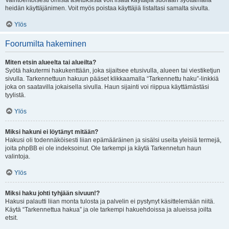
Vaihtoehtoisesti omista asetuksista voit lisätä käyttäjiä suoraan syöttämällä
heidän käyttäjänimen. Voit myös poistaa käyttäjiä listaltasi samalta sivulta.
Ylös
Foorumilta hakeminen
Miten etsin alueelta tai alueilta?
Syötä hakutermi hakukenttään, joka sijaitsee etusivulla, alueen tai viestiketjun
sivulla. Tarkennettuun hakuun pääset klikkaamalla “Tarkennettu haku”-linkkiä
joka on saatavilla jokaisella sivulla. Haun sijainti voi riippua käyttämästäsi
tyylistä.
Ylös
Miksi hakuni ei löytänyt mitään?
Hakusi oli todennäköisesti liian epämääräinen ja sisälsi useita yleisiä termejä,
joita phpBB ei ole indeksoinut. Ole tarkempi ja käytä Tarkennetun haun
valintoja.
Ylös
Miksi haku johti tyhjään sivuun!?
Hakusi palautti liian monta tulosta ja palvelin ei pystynyt käsittelemään niitä.
Käytä “Tarkennettua hakua” ja ole tarkempi hakuehdoissa ja alueissa joilta
etsit.