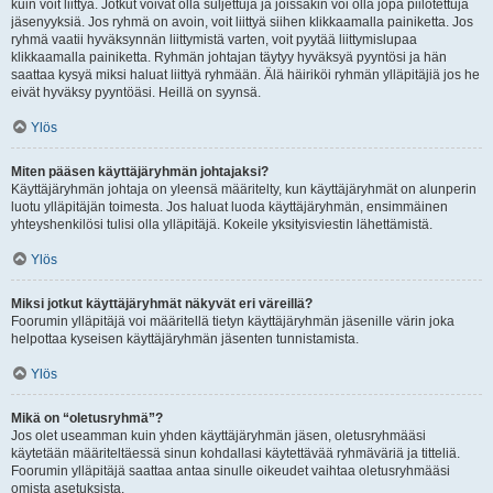
kuin voit liittyä. Jotkut voivat olla suljettuja ja joissakin voi olla jopa piilotettuja
jäsenyyksiä. Jos ryhmä on avoin, voit liittyä siihen klikkaamalla painiketta. Jos
ryhmä vaatii hyväksynnän liittymistä varten, voit pyytää liittymislupaa
klikkaamalla painiketta. Ryhmän johtajan täytyy hyväksyä pyyntösi ja hän
saattaa kysyä miksi haluat liittyä ryhmään. Älä häiriköi ryhmän ylläpitäjiä jos he
eivät hyväksy pyyntöäsi. Heillä on syynsä.
Ylös
Miten pääsen käyttäjäryhmän johtajaksi?
Käyttäjäryhmän johtaja on yleensä määritelty, kun käyttäjäryhmät on alunperin
luotu ylläpitäjän toimesta. Jos haluat luoda käyttäjäryhmän, ensimmäinen
yhteyshenkilösi tulisi olla ylläpitäjä. Kokeile yksityisviestin lähettämistä.
Ylös
Miksi jotkut käyttäjäryhmät näkyvät eri väreillä?
Foorumin ylläpitäjä voi määritellä tietyn käyttäjäryhmän jäsenille värin joka
helpottaa kyseisen käyttäjäryhmän jäsenten tunnistamista.
Ylös
Mikä on “oletusryhmä”?
Jos olet useamman kuin yhden käyttäjäryhmän jäsen, oletusryhmääsi
käytetään määriteltäessä sinun kohdallasi käytettävää ryhmäväriä ja titteliä.
Foorumin ylläpitäjä saattaa antaa sinulle oikeudet vaihtaa oletusryhmääsi
omista asetuksista.