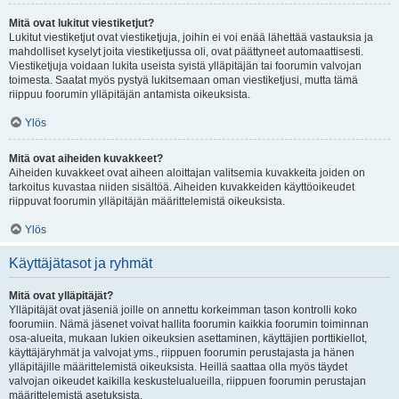
Mitä ovat lukitut viestiketjut?
Lukitut viestiketjut ovat viestiketjuja, joihin ei voi enää lähettää vastauksia ja
mahdolliset kyselyt joita viestiketjussa oli, ovat päättyneet automaattisesti.
Viestiketjuja voidaan lukita useista syistä ylläpitäjän tai foorumin valvojan
toimesta. Saatat myös pystyä lukitsemaan oman viestiketjusi, mutta tämä
riippuu foorumin ylläpitäjän antamista oikeuksista.
Ylös
Mitä ovat aiheiden kuvakkeet?
Aiheiden kuvakkeet ovat aiheen aloittajan valitsemia kuvakkeita joiden on
tarkoitus kuvastaa niiden sisältöä. Aiheiden kuvakkeiden käyttöoikeudet
riippuvat foorumin ylläpitäjän määrittelemistä oikeuksista.
Ylös
Käyttäjätasot ja ryhmät
Mitä ovat ylläpitäjät?
Ylläpitäjät ovat jäseniä joille on annettu korkeimman tason kontrolli koko
foorumiin. Nämä jäsenet voivat hallita foorumin kaikkia foorumin toiminnan
osa-alueita, mukaan lukien oikeuksien asettaminen, käyttäjien porttikiellot,
käyttäjäryhmät ja valvojat yms., riippuen foorumin perustajasta ja hänen
ylläpitäjille määrittelemistä oikeuksista. Heillä saattaa olla myös täydet
valvojan oikeudet kaikilla keskustelualueilla, riippuen foorumin perustajan
määrittelemistä asetuksista.