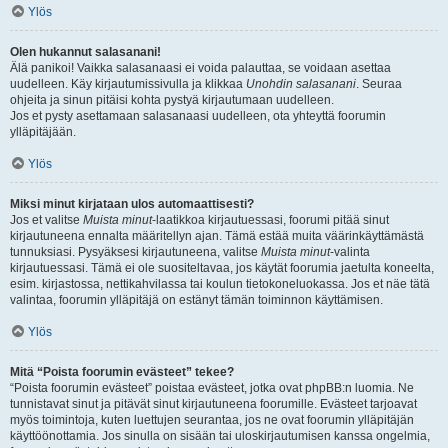
Ylös
Olen hukannut salasanani!
Älä panikoi! Vaikka salasanaasi ei voida palauttaa, se voidaan asettaa
uudelleen. Käy kirjautumissivulla ja klikkaa
Unohdin salasanani
. Seuraa
ohjeita ja sinun pitäisi kohta pystyä kirjautumaan uudelleen.
Jos et pysty asettamaan salasanaasi uudelleen, ota yhteyttä foorumin
ylläpitäjään.
Ylös
Miksi minut kirjataan ulos automaattisesti?
Jos et valitse
Muista minut
-laatikkoa kirjautuessasi, foorumi pitää sinut
kirjautuneena ennalta määritellyn ajan. Tämä estää muita väärinkäyttämästä
tunnuksiasi. Pysyäksesi kirjautuneena, valitse
Muista minut
-valinta
kirjautuessasi. Tämä ei ole suositeltavaa, jos käytät foorumia jaetulta koneelta,
esim. kirjastossa, nettikahvilassa tai koulun tietokoneluokassa. Jos et näe tätä
valintaa, foorumin ylläpitäjä on estänyt tämän toiminnon käyttämisen.
Ylös
Mitä “Poista foorumin evästeet” tekee?
“Poista foorumin evästeet” poistaa evästeet, jotka ovat phpBB:n luomia. Ne
tunnistavat sinut ja pitävät sinut kirjautuneena foorumille. Evästeet tarjoavat
myös toimintoja, kuten luettujen seurantaa, jos ne ovat foorumin ylläpitäjän
käyttöönottamia. Jos sinulla on sisään tai uloskirjautumisen kanssa ongelmia,