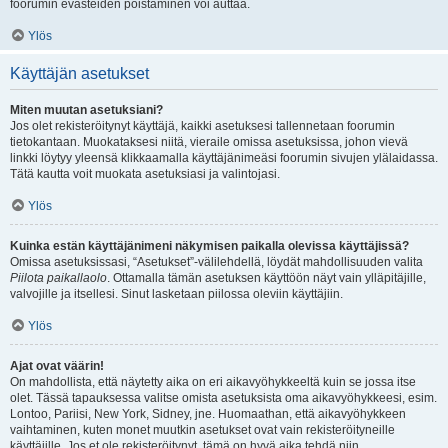
foorumin evästeiden poistaminen voi auttaa.
Ylös
Käyttäjän asetukset
Miten muutan asetuksiani?
Jos olet rekisteröitynyt käyttäjä, kaikki asetuksesi tallennetaan foorumin
tietokantaan. Muokataksesi niitä, vieraile omissa asetuksissa, johon vievä
linkki löytyy yleensä klikkaamalla käyttäjänimeäsi foorumin sivujen ylälaidassa.
Tätä kautta voit muokata asetuksiasi ja valintojasi.
Ylös
Kuinka estän käyttäjänimeni näkymisen paikalla olevissa käyttäjissä?
Omissa asetuksissasi, “Asetukset”-välilehdellä, löydät mahdollisuuden valita
Piilota paikallaolo
. Ottamalla tämän asetuksen käyttöön näyt vain ylläpitäjille,
valvojille ja itsellesi. Sinut lasketaan piilossa oleviin käyttäjiin.
Ylös
Ajat ovat väärin!
On mahdollista, että näytetty aika on eri aikavyöhykkeeltä kuin se jossa itse
olet. Tässä tapauksessa valitse omista asetuksista oma aikavyöhykkeesi, esim.
Lontoo, Pariisi, New York, Sidney, jne. Huomaathan, että aikavyöhykkeen
vaihtaminen, kuten monet muutkin asetukset ovat vain rekisteröityneille
käyttäjille. Jos et ole rekisteröitynyt, tämä on hyvä aika tehdä niin.