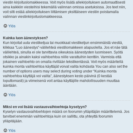
viestin kirjoituslomakkeessa. Voit myös lisätä allekirjoituksen automaattisesti
aina kaikkiin viesteihisi tekemällä valinnan omissa asetuksissa. Jos teet niin,
voit silti estää allekirjoituksen liittämisen yksittäiseen viestiin poistamalla
valinnan viestinkirjoituslomakkeessa.
Ylös
Kuinka luon äänestyksen?
Kun kirjoitat uuta viestiketjua tai muokkaat viestiketjun ensimmäistä viestiä,
klikkaa "Luo äänestys"-välilehteä viestilomakkeen alapuolella. Jos et näe tätä
välilehteä, sinulla ei ole tarvittavia oikeuksia äänestysten luomiseen. Syötä
otsikko ja ainakin kaksi vaihtoehtoa niille varattuihin kenttiin. Varmista että
jokainen vaihtoehto on omalla rivillään tekstikentässä. Voit myös määritellä
kuinka monta vaihtoehtoa käyttäjät voivat valita kohdasta You can also set the
number of options users may select during voting under “Kuinka monta
vaihtoehtoa käyttäjä voi valita”, äänestyksen kesto päivinä (0 kestää
loputtomasti) ja viimeisenä voit antaa käyttäjille mahdollisuuden muuttaa
ääntään.
Ylös
Miksi en voi lisätä vastausvaihtoehtoja kyselyyn?
Kyselyn vastausvaihtoehtojen määrä on foorumin ylläpitäjän määrittelemä. Jos
tarvitset enemmän vaihtoehtoja kuin on sallittu, ota yhteyttä foorumin
ylläpitäjään.
Ylös