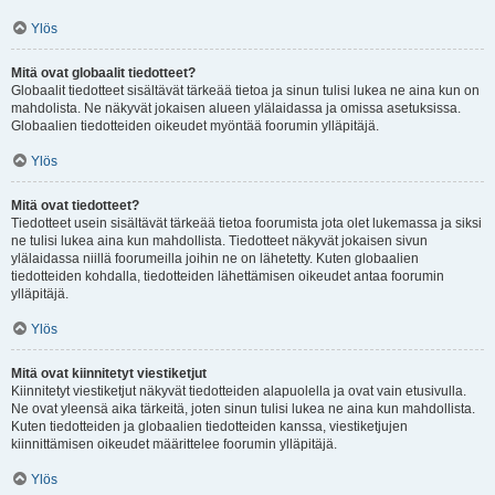
Ylös
Mitä ovat globaalit tiedotteet?
Globaalit tiedotteet sisältävät tärkeää tietoa ja sinun tulisi lukea ne aina kun on
mahdolista. Ne näkyvät jokaisen alueen ylälaidassa ja omissa asetuksissa.
Globaalien tiedotteiden oikeudet myöntää foorumin ylläpitäjä.
Ylös
Mitä ovat tiedotteet?
Tiedotteet usein sisältävät tärkeää tietoa foorumista jota olet lukemassa ja siksi
ne tulisi lukea aina kun mahdollista. Tiedotteet näkyvät jokaisen sivun
ylälaidassa niillä foorumeilla joihin ne on lähetetty. Kuten globaalien
tiedotteiden kohdalla, tiedotteiden lähettämisen oikeudet antaa foorumin
ylläpitäjä.
Ylös
Mitä ovat kiinnitetyt viestiketjut
Kiinnitetyt viestiketjut näkyvät tiedotteiden alapuolella ja ovat vain etusivulla.
Ne ovat yleensä aika tärkeitä, joten sinun tulisi lukea ne aina kun mahdollista.
Kuten tiedotteiden ja globaalien tiedotteiden kanssa, viestiketjujen
kiinnittämisen oikeudet määrittelee foorumin ylläpitäjä.
Ylös