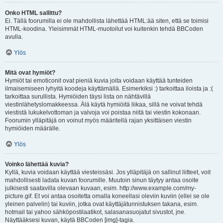
Onko HTML sallittu?
Ei. Tällä foorumilla ei ole mahdollista lähettää HTML:ää siten, että se toimisi
HTML-koodina. Yleisimmät HTML-muotoilut voi kuitenkin tehdä BBCoden
avulla.
Ylös
Mitä ovat hymiöt?
Hymiöt tai emoticonit ovat pieniä kuvia joita voidaan käyttää tunteiden
ilmaisemiseen lyhyitä koodeja käyttämällä. Esimerkiksi :) tarkoittaa iloista ja :(
tarkoittaa surullista. Hymiöiden täysi lista on nähtävillä
viestinlähetyslomakkeessa. Älä käytä hymiöitä liikaa, sillä ne voivat tehdä
viestistä lukukelvottoman ja valvoja voi poistaa niitä tai viestin kokonaan.
Foorumin ylläpitäjä on voinut myös määritellä rajan yksittäisen viestin
hymiöiden määrälle.
Ylös
Voinko lähettää kuvia?
Kyllä, kuvia voidaan käyttää viesteissäsi. Jos ylläpitäjä on sallinut liitteet, voit
mahdollisesti ladata kuvan foorumille. Muutoin sinun täytyy antaa osoite
julkisesti saatavilla olevaan kuvaan, esim. http://www.example.com/my-
picture.gif. Et voi antaa osoitetta omalla koneellasi oleviin kuviin (ellei se ole
yleinen palvelin) tai kuviin, jotka ovat käyttäjätunnistuksen takana, esim.
hotmail tai yahoo sähköpostilaatikot, salasanasuojatut sivustot, jne.
Näyttääksesi kuvan, käytä BBCoden [img]-tagia.