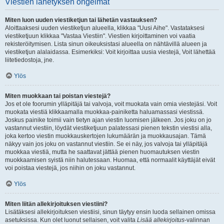
Viestien lähetyksen ongelmat
Miten luon uuden viestiketjun tai lähetän vastauksen?
Aloittaaksesi uuden viestiketjun alueella, klikkaa "Uusi Aihe". Vastataksesi
viestiketjuun klikkaa "Vastaa Viestiin". Viestien kirjoittaminen voi vaatia
rekisteröitymisen. Lista sinun oikeuksistasi alueella on nähtävillä alueen ja
viestiketjun alalaidassa. Esimerkiksi: Voit kirjoittaa uusia viestejä, Voit lähettää
liitetiedostoja, jne.
Ylös
Miten muokkaan tai poistan viestejä?
Jos et ole foorumin ylläpitäjä tai valvoja, voit muokata vain omia viestejäsi. Voit
muokata viestiä klikkaamalla muokkaa-painiketta haluamassasi viestissä.
Joskus painike toimii vain tietyn ajan viestin luomisen jälkeen. Jos joku on jo
vastannut viestiin, löydät viestiketjuun palatessasi pienen tekstin viestisi alla,
joka kertoo viestin muokkauskertojen lukumäärän ja muokkausajan. Tämä
näkyy vain jos joku on vastannut viestiin. Se ei näy, jos valvoja tai ylläpitäjä
muokkaa viestiä, mutta he saattavat jättää pienen huomautuksen viestin
muokkaamisen syistä niin halutessaan. Huomaa, että normaalit käyttäjät eivät
voi poistaa viestejä, jos niihin on joku vastannut.
Ylös
Miten liitän allekirjoituksen viestiini?
Lisätäksesi allekirjoituksen viestiisi, sinun täytyy ensin luoda sellainen omissa
asetuksissa. Kun olet luonut sellaisen, voit valita
Lisää allekirjoitus
-valinnan