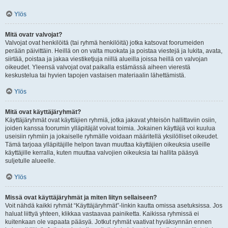
Ylös
Mitä ovatr valvojat?
Valvojat ovat henkilöitä (tai ryhmä henkilöitä) jotka katsovat foorumeiden
perään päivittäin. Heillä on on valta muokata ja poistaa viestejä ja lukita, avata,
siirtää, poistaa ja jakaa viestiketjuja niillä alueilla joissa heillä on valvojan
oikeudet. Yleensä valvojat ovat paikalla estämässä aiheen vierestä
keskustelua tai hyvien tapojen vastaisen materiaalin lähettämistä.
Ylös
Mitä ovat käyttäjäryhmät?
Käyttäjäryhmät ovat käyttäjien ryhmiä, jotka jakavat yhteisön hallittaviin osiin,
joiden kanssa foorumin ylläpitäjät voivat toimia. Jokainen käyttäjä voi kuulua
useisiin ryhmiin ja jokaiselle ryhmälle voidaan määritellä yksilölliset oikeudet.
Tämä tarjoaa ylläpitäjille helpon tavan muuttaa käyttäjien oikeuksia useille
käyttäjille kerralla, kuten muuttaa valvojien oikeuksia tai hallita pääsyä
suljetulle alueelle.
Ylös
Missä ovat käyttäjäryhmät ja miten liityn sellaiseen?
Voit nähdä kaikki ryhmät “Käyttäjäryhmät”-linkin kautta omissa asetuksissa. Jos
haluat liittyä yhteen, klikkaa vastaavaa painiketta. Kaikissa ryhmissä ei
kuitenkaan ole vapaata pääsyä. Jotkut ryhmät vaativat hyväksynnän ennen