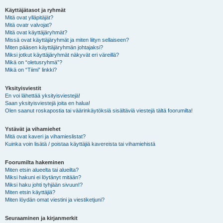
Käyttäjätasot ja ryhmät
Mitä ovat ylläpitäjät?
Mitä ovatr valvojat?
Mitä ovat käyttäjäryhmät?
Missä ovat käyttäjäryhmät ja miten liityn sellaiseen?
Miten pääsen käyttäjäryhmän johtajaksi?
Miksi jotkut käyttäjäryhmät näkyvät eri väreillä?
Mikä on “oletusryhmä”?
Mikä on “Tiimi” linkki?
Yksityisviestit
En voi lähettää yksityisviestejä!
Saan yksityisviestejä joita en halua!
Olen saanut roskapostia tai väärinkäytöksiä sisältäviä viestejä tältä foorumilta!
Ystävät ja vihamiehet
Mitä ovat kaveri ja vihamieslistat?
Kuinka voin lisätä / poistaa käyttäjiä kavereista tai vihamiehistä
Foorumilta hakeminen
Miten etsin alueelta tai alueilta?
Miksi hakuni ei löytänyt mitään?
Miksi haku johti tyhjään sivuun!?
Miten etsin käyttäjiä?
Miten löydän omat viestini ja viestiketjuni?
Seuraaminen ja kirjanmerkit