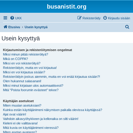
busanistit.org
UKK
Rekisteröidy
Kirjaudu sisään
E
Etusivu
Usein kysyttyä
t
Usein kysyttyä
s
i
Kirjautumisen ja rekisteröitymisen ongelmat
Miksi minun pitää rekisteröityä?
Mikä on COPPA?
Miksi en voi rekisteröityä?
Rekisteröidyin, mutta en voi kirjautua!
Miksi en voi kirjautua sisään?
Rekisteröidyin joskus aiemmin, mutta en voi enää kirjautua sisään?!
Olen hukannut salasanani!
Miksi minut kirjataan ulos automaattisesti?
Mitä “Poista foorumin evästeet” tekee?
Käyttäjän asetukset
Miten muutan asetuksiani?
Kuinka estän käyttäjänimeni näkymisen paikalla olevissa käyttäjissä?
Ajat ovat väärin!
Vaihdoin aikavyöhykkeen ja kellonaika on silti väärin!
Kieleni ei ole valittavana!
Mitä kuvia on käyttäjänimeni vieressä?
Miten asetan avataren?