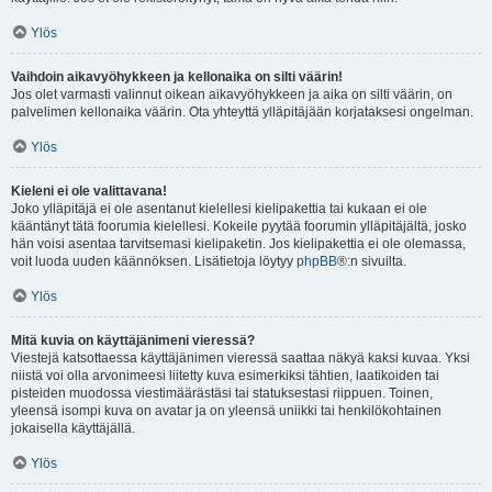
Ylös
Vaihdoin aikavyöhykkeen ja kellonaika on silti väärin!
Jos olet varmasti valinnut oikean aikavyöhykkeen ja aika on silti väärin, on
palvelimen kellonaika väärin. Ota yhteyttä ylläpitäjään korjataksesi ongelman.
Ylös
Kieleni ei ole valittavana!
Joko ylläpitäjä ei ole asentanut kielellesi kielipakettia tai kukaan ei ole
kääntänyt tätä foorumia kielellesi. Kokeile pyytää foorumin ylläpitäjältä, josko
hän voisi asentaa tarvitsemasi kielipaketin. Jos kielipakettia ei ole olemassa,
voit luoda uuden käännöksen. Lisätietoja löytyy
phpBB
®:n sivuilta.
Ylös
Mitä kuvia on käyttäjänimeni vieressä?
Viestejä katsottaessa käyttäjänimen vieressä saattaa näkyä kaksi kuvaa. Yksi
niistä voi olla arvonimeesi liitetty kuva esimerkiksi tähtien, laatikoiden tai
pisteiden muodossa viestimäärästäsi tai statuksestasi riippuen. Toinen,
yleensä isompi kuva on avatar ja on yleensä uniikki tai henkilökohtainen
jokaisella käyttäjällä.
Ylös