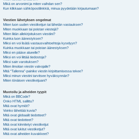
Mikä on arvonimi ja miten vaihdan sen?
Kun klikkaan sähköpostilinkkiä, minua pyydetään kirjautumaan?
Viestien lähetyksen ongelmat
Miten luon uuden viestiketjun tai lähetän vastauksen?
Miten muokkaan tai poistan viestejä?
Miten liitän allekirjoituksen viestiini?
Kuinka luon äänestyksen?
Miksi en voi lisätä vastausvaihtoehtoja kyselyyn?
Kuinka muokkaan tai poistan äänestyksen?
Miksi en pääse alueelle?
Miksi en voi liittää tiedostoja?
Miksi sain varoituksen?
Miten ilmoitan viestin valvojalle?
Mitä “Tallenna”-painike viestin kirjoittamisessa tekee?
Miksi minun viestini tarvitsee hyväksynnän?
Miten tönäisen viestiketjuani?
Muotoilu ja aiheiden tyypit
Mikä on BBCode?
Onko HTML sallittu?
Mitä ovat hymiöt?
Voinko lähettää kuvia?
Mitä ovat globaalit tiedotteet?
Mitä ovat tiedotteet?
Mitä ovat kiinnitetyt viestiketjut
Mitä ovat lukitut viestiketjut?
Mitä ovat aiheiden kuvakkeet?