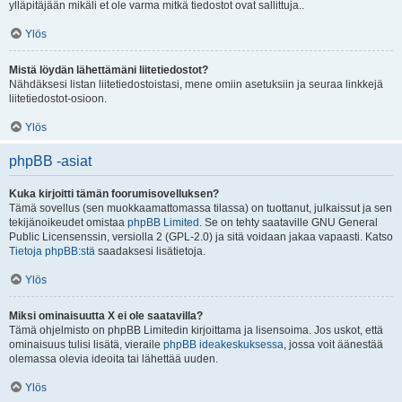
ylläpitäjään mikäli et ole varma mitkä tiedostot ovat sallittuja..
Ylös
Mistä löydän lähettämäni liitetiedostot?
Nähdäksesi listan liitetiedostoistasi, mene omiin asetuksiin ja seuraa linkkejä
liitetiedostot-osioon.
Ylös
phpBB -asiat
Kuka kirjoitti tämän foorumisovelluksen?
Tämä sovellus (sen muokkaamattomassa tilassa) on tuottanut, julkaissut ja sen
tekijänoikeudet omistaa
phpBB Limited
. Se on tehty saataville GNU General
Public Licensenssin, versiolla 2 (GPL-2.0) ja sitä voidaan jakaa vapaasti. Katso
Tietoja phpBB:stä
saadaksesi lisätietoja.
Ylös
Miksi ominaisuutta X ei ole saatavilla?
Tämä ohjelmisto on phpBB Limitedin kirjoittama ja lisensoima. Jos uskot, että
ominaisuus tulisi lisätä, vieraile
phpBB ideakeskuksessa
, jossa voit äänestää
olemassa olevia ideoita tai lähettää uuden.
Ylös