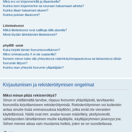
Mikä ero on kirjanmerkillä ja tilaamisella?
Kuinka teen kirjanmerkin tai seuraan haluamaani aihetta?
Kuinka tilaan haluamani alueen?
Kuinka poistan tilaukseni?
Liitetiedostot
Mitkä liitetiedostot ovat sallittuja tällä alueella?
Mistä löydän lähettämäni liitetiedostot?
phpBB -asiat
Kuka kirjoitti tämän foorumisovelluksen?
Miksi ominaisuutta X ei ole saatavilla?
Keneen minun tulee olla yhteydessä väärinkäytöstapauksissa tai lakiasioissa tähän
foorumiin liittyen?
Kuinka otan yhteyttä foorumin ylläpitäjään?
Kirjautumisen ja rekisteröitymisen ongelmat
Miksi minun pitää rekisteröityä?
Sinun ei välttämättä tarvitse, riippuu foorumin ylläpitäjästä, tarvitaanko
foorumilla kirjoittamiseen rekisteröitymistä. Rekisteröityminen voi kuitenkin
antaa sinulle lisää ominaisuuksia käyttöön, jotka eivät ole vieraiden
käytettävissä. Näitä ovat mm. avatar-kuvan määrittely, yksityisviestit,
sähköpostien lähettäminen muille käyttäjille, käyttäjäryhmien jäsenyys jne.
Siihen menee aikaa vain muutamia hetkiä, joten se on suositeltavaa.