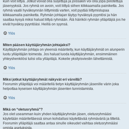
kuin voit liittyä. Jotkut voivat olla suljettuja ja joissakin voi olla jopa piilotettuja
jäsenyyksiä. Jos ryhmä on avoin, voit liittyä siihen klikkaamalla painiketta. Jos
ryhmä vaatii hyväksynnän liittymistä varten, voit pyytää liittymislupaa
klikkaamalla painiketta. Ryhmän johtajan täytyy hyväksyä pyyntösi ja hän
saattaa kysyä miksi haluat liittyä ryhmään. Älä häiriköi ryhmän ylläpitäjiä jos he
eivät hyväksy pyyntöäsi. Heillä on syynsä.
Ylös
Miten pääsen käyttäjäryhmän johtajaksi?
Käyttäjäryhmän johtaja on yleensä määritelty, kun käyttäjäryhmät on alunperin
luotu ylläpitäjän toimesta. Jos haluat luoda käyttäjäryhmän, ensimmäinen
yhteyshenkilösi tulisi olla ylläpitäjä. Kokeile yksityisviestin lähettämistä.
Ylös
Miksi jotkut käyttäjäryhmät näkyvät eri väreillä?
Foorumin ylläpitäjä voi määritellä tietyn käyttäjäryhmän jäsenille värin joka
helpottaa kyseisen käyttäjäryhmän jäsenten tunnistamista.
Ylös
Mikä on “oletusryhmä”?
Jos olet useamman kuin yhden käyttäjäryhmän jäsen, oletusryhmääsi
käytetään määriteltäessä sinun kohdallasi käytettävää ryhmäväriä ja titteliä.
Foorumin ylläpitäjä saattaa antaa sinulle oikeudet vaihtaa oletusryhmääsi
omista asetuksista.