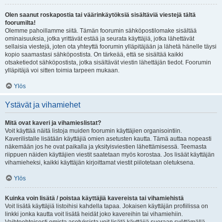
Olen saanut roskapostia tai väärinkäytöksiä sisältäviä viestejä tältä
foorumilta!
Olemme pahoillamme siitä. Tämän foorumin sähköpostilomake sisältää
ominaisuuksia, jotka yrittävät estää ja seurata käyttäjiä, jotka lähettävät
sellaisia viestejä, joten ota yhteyttä foorumin ylläpitäjään ja lähetä hänelle täysi
kopio saamastasi sähköpostista. On tärkeää, että se sisältää kaikki
otsaketiedot sähköpostista, jotka sisältävät viestin lähettäjän tiedot. Foorumin
ylläpitäjä voi sitten toimia tarpeen mukaan.
Ylös
Ystävät ja vihamiehet
Mitä ovat kaveri ja vihamieslistat?
Voit käyttää näitä listoja muiden foorumin käyttäjien organisointiin.
Kaverilistalle lisätään käyttäjiä omien asetusten kautta. Tämä auttaa nopeasti
näkemään jos he ovat paikalla ja yksityisviestien lähettämisessä. Teemasta
riippuen näiden käyttäjien viestit saatetaan myös korostaa. Jos lisäät käyttäjän
vihamieheksi, kaikki käyttäjän kirjoittamat viestit piilotetaan oletuksena.
Ylös
Kuinka voin lisätä / poistaa käyttäjiä kavereista tai vihamiehistä
Voit lisätä käyttäjiä listoihisi kahdella tapaa. Jokaisen käyttäjän profiilissa on
linkki jonka kautta voit lisätä heidät joko kavereihin tai vihamiehiin.