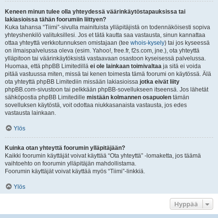
Keneen minun tulee olla yhteydessä väärinkäytöstapauksissa tai
lakiasioissa tähän foorumiin liittyen?
Kuka tahansa “Tiimi”-sivulla mainituista ylläpitäjistä on todennäköisesti sopiva
yhteyshenkilö valituksillesi. Jos et tätä kautta saa vastausta, sinun kannattaa
ottaa yhteyttä verkkotunnuksen omistajaan (tee
whois-kysely
) tai jos kyseessä
on ilmaispalvelussa oleva (esim. Yahoo!, free.fr, f2s.com, jne.), ota yhteyttä
ylläpitoon tai väärinkäytöksistä vastaavaan osastoon kyseisessä palvelussa.
Huomaa, että phpBB Limitedillä
ei ole lainkaan toimivaltaa
ja sitä ei voida
pitää vastuussa miten, missä tai kenen toimesta tämä foorumi on käytössä. Älä
ota yhteyttä phpBB Limitediin missään lakiasioissa
jotka eivät liity
phpBB.com-sivustoon tai pelkkään phpBB-sovellukseen itseensä. Jos lähetät
sähköpostia phpBB Limitedille
mistään kolmannen osapuolen
tämän
sovelluksen käytöstä, voit odottaa niukkasanaista vastausta, jos edes
vastausta lainkaan.
Ylös
Kuinka otan yhteyttä foorumin ylläpitäjään?
Kaikki foorumin käyttäjät voivat käyttää “Ota yhteyttä” -lomaketta, jos täämä
vaihtoehto on foorumin ylläpitäjän mahdollistama.
Foorumin käyttäjät voivat käyttää myös “Tiimi”-linkkiä.
Ylös
Hyppää