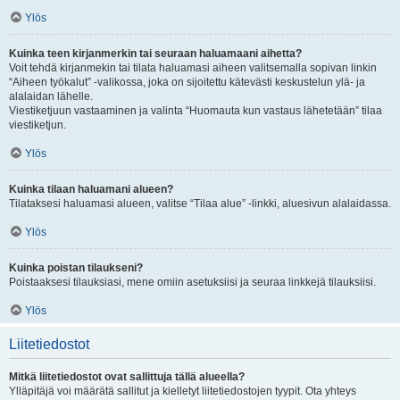
Ylös
Kuinka teen kirjanmerkin tai seuraan haluamaani aihetta?
Voit tehdä kirjanmekin tai tilata haluamasi aiheen valitsemalla sopivan linkin
“Aiheen työkalut” -valikossa, joka on sijoitettu kätevästi keskustelun ylä- ja
alalaidan lähelle.
Viestiketjuun vastaaminen ja valinta “Huomauta kun vastaus lähetetään” tilaa
viestiketjun.
Ylös
Kuinka tilaan haluamani alueen?
Tilataksesi haluamasi alueen, valitse “Tilaa alue” -linkki, aluesivun alalaidassa.
Ylös
Kuinka poistan tilaukseni?
Poistaaksesi tilauksiasi, mene omiin asetuksiisi ja seuraa linkkejä tilauksiisi.
Ylös
Liitetiedostot
Mitkä liitetiedostot ovat sallittuja tällä alueella?
Ylläpitäjä voi määrätä sallitut ja kielletyt liitetiedostojen tyypit. Ota yhteys