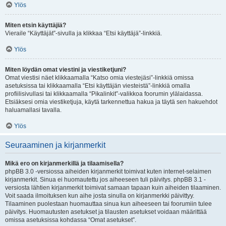
Ylös
Miten etsin käyttäjiä?
Vieraile “Käyttäjät”-sivulla ja klikkaa “Etsi käyttäjä”-linkkiä.
Ylös
Miten löydän omat viestini ja viestiketjuni?
Omat viestisi näet klikkaamalla “Katso omia viestejäsi”-linkkiä omissa
asetuksissa tai klikkaamalla “Etsi käyttäjän viesteistä”-linkkiä omalla
profiilisivullasi tai klikkaamalla “Pikalinkit”-valikkoa foorumin ylälaidassa.
Etsiäksesi omia viestiketjuja, käytä tarkennettua hakua ja täytä sen hakuehdot
haluamallasi tavalla.
Ylös
Seuraaminen ja kirjanmerkit
Mikä ero on kirjanmerkillä ja tilaamisella?
phpBB 3.0 -versiossa aiheiden kirjanmerkit toimivat kuten internet-selaimen
kirjanmerkit. Sinua ei huomautettu jos aiheeseen tuli päivitys. phpBB 3.1 -
versiosta lähtien kirjanmerkit toimivat samaan tapaan kuin aiheiden tilaaminen.
Voit saada ilmoituksen kun aihe josta sinulla on kirjanmerkki päivittyy.
Tilaaminen puolestaan huomauttaa sinua kun aiheeseen tai foorumiin tulee
päivitys. Huomautusten asetukset ja tilausten asetukset voidaan määrittää
omissa asetuksissa kohdassa “Omat asetukset”.