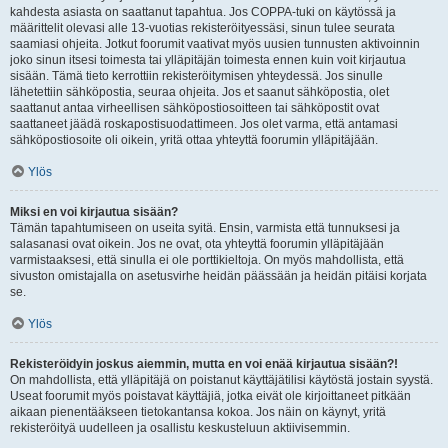
kahdesta asiasta on saattanut tapahtua. Jos COPPA-tuki on käytössä ja
määrittelit olevasi alle 13-vuotias rekisteröityessäsi, sinun tulee seurata
saamiasi ohjeita. Jotkut foorumit vaativat myös uusien tunnusten aktivoinnin
joko sinun itsesi toimesta tai ylläpitäjän toimesta ennen kuin voit kirjautua
sisään. Tämä tieto kerrottiin rekisteröitymisen yhteydessä. Jos sinulle
lähetettiin sähköpostia, seuraa ohjeita. Jos et saanut sähköpostia, olet
saattanut antaa virheellisen sähköpostiosoitteen tai sähköpostit ovat
saattaneet jäädä roskapostisuodattimeen. Jos olet varma, että antamasi
sähköpostiosoite oli oikein, yritä ottaa yhteyttä foorumin ylläpitäjään.
Ylös
Miksi en voi kirjautua sisään?
Tämän tapahtumiseen on useita syitä. Ensin, varmista että tunnuksesi ja
salasanasi ovat oikein. Jos ne ovat, ota yhteyttä foorumin ylläpitäjään
varmistaaksesi, että sinulla ei ole porttikieltoja. On myös mahdollista, että
sivuston omistajalla on asetusvirhe heidän päässään ja heidän pitäisi korjata
se.
Ylös
Rekisteröidyin joskus aiemmin, mutta en voi enää kirjautua sisään?!
On mahdollista, että ylläpitäjä on poistanut käyttäjätilisi käytöstä jostain syystä.
Useat foorumit myös poistavat käyttäjiä, jotka eivät ole kirjoittaneet pitkään
aikaan pienentääkseen tietokantansa kokoa. Jos näin on käynyt, yritä
rekisteröityä uudelleen ja osallistu keskusteluun aktiivisemmin.