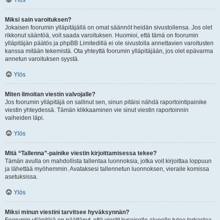
Ylös
Miksi sain varoituksen?
Jokaisen foorumin ylläpitäjällä on omat säännöt heidän sivustollensa. Jos olet
rikkonut sääntöä, voit saada varoituksen. Huomioi, että tämä on foorumin
ylläpitäjän päätös ja phpBB Limitedillä ei ole sivustolla annettavien varoitusten
kanssa mitään tekemistä. Ota yhteyttä foorumin ylläpitäjään, jos olet epävarma
annetun varoituksen syystä.
Ylös
Miten ilmoitan viestin valvojalle?
Jos foorumin ylläpitäjä on sallinut sen, sinun pitäisi nähdä raportointipainike
viestin yhteydessä. Tämän klikkaaminen vie sinut viestin raportoinnin
vaiheiden läpi.
Ylös
Mitä “Tallenna”-painike viestin kirjoittamisessa tekee?
Tämän avulla on mahdollista tallentaa luonnoksia, jotka voit kirjoittaa loppuun
ja lähettää myöhemmin. Avataksesi tallennetun luonnoksen, vieraile komissa
asetuksissa.
Ylös
Miksi minun viestini tarvitsee hyväksynnän?