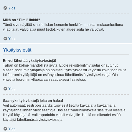
Ylös
Mikä on “Tiimi” linkki?
Tämä sivu näyttää sinulle listan foorumin henkilökunnasta, mukaanluettuna
ylläpitäjät, valvojat ja muut tiedot, kuten alueet joita he valvovat.
Ylös
Yksityisviestit
En voi lähettää yksityisviestejä!
Tähän on kolme mahdollista syytä. Et ole rekisteröitynyt ja/tai kirjautunut
sisään, foorumin ylläpitäjä on poistanut yksityisviestit käytöstä koko foorumilta
tai foorumin ylläpitäjä on estänyt sinua lähettämästä yksityisviestejä. Ota
yhteyttä foorumin ylläpitäjään saadaksesi lisätietoja.
Ylös
Saan yksityisviestejä joita en halua!
Voit automaattisesti poistaa yksityisviestit tietyltä käyttäjältä käyttämällä
käyttäjänhallinnan viestisääntöjä. Jos saat väärinkäytöksiä sisältäviä viestejä
tietyltä käyttäjältä, voit raportoida viestit valvojille. Heillä on oikeudet estää
käyttäjiä lähettämästä yksityisviestejä.
Ylös