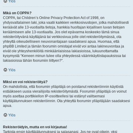
Ylös
Mikä on COPPA?
COPPA, tai Children’s Online Privacy Protection Act of 1998, on
yhdysvaltalainen laki, joka vaatii kaikkien verkkosivustojen, jotka mahdollisesti
keräävät alle 13-vuotiailta tietoja, hankkia huoltajan kirjallisen luvan tietojen
keräämiseen alle 13-vuotiaalta. Jos olet epävarma koskeeko tämä sinua
rekisteröityvänä käyttäjänä tai verkkosivua jolle olet rekisteröitymässä, ota
yhteyttä oikeudelliseen neuvonantajaan saadaksesi apua. Huomaa, että
phpBB Limited ja tämän foorumin omistajat eivät voi antaa lakineuvontaa ja
eivät ole yhteyshenkilöitä minkäänlaisissa lakiasioissa, lukuunottamatta
kysymystä “Keneen minun tulee olla yhteydessä väärinkäytöstapauksissa tai
lakiasioissa tähän foorumiin liittyen?”.
Ylös
Miksi en voi rekisteröityä?
On mahdollista, että foorumin ylläpitäjä on poistanut rekisteröinnin käytöstä
estääkseen uusia vierailijoita rekisteröitymästä. Foorumin ylläpitäjä on voinut
myös asettaa porttikiellon IP-osoitteellesi tai estänyt valitsemasi
käyttäjätunnuksen rekisteröinnin. Ota yhteyttä foorumin ylläpitäjään saadaksesi
apua.
Ylös
Rekisteröidyin, mutta en voi kirjautua!
Tarkista ensin käyttäjätunnuksesi ja salasanasi. Jos ne ovat oikein, yksi