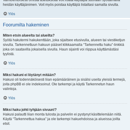
Vaihtoehtoisesti omista asetuksista voit lisätä käyttäjiä suoraan syöttämällä
heidän käyttäjänimen. Voit myös poistaa käyttäjiä listaltasi samalta sivulta.
Ylös
Foorumilta hakeminen
Miten etsin alueelta tai alueilta?
Syötä hakutermi hakukenttään, joka sijaitsee etusivulla, alueen tai viestiketjun
sivulla. Tarkennettuun hakuun pääset klikkaamalla “Tarkennettu haku”-linkkiä
joka on saatavilla jokaisella sivulla. Haun sijainti voi riippua käyttämästäsi
tyylistä.
Ylös
Miksi hakuni ei löytänyt mitään?
Hakusi oli todennäköisesti liian epämääräinen ja sisälsi useita yleisiä termejä,
joita phpBB ei ole indeksoinut. Ole tarkempi ja käytä Tarkennetun haun
valintoja.
Ylös
Miksi haku johti tyhjään sivuun!?
Hakusi palautti liian monta tulosta ja palvelin ei pystynyt käsittelemään niitä.
Käytä “Tarkennettua hakua” ja ole tarkempi hakuehdoissa ja alueissa joilta
etsit.