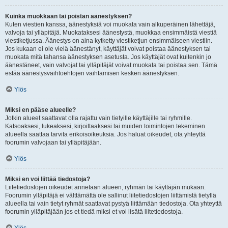
Kuinka muokkaan tai poistan äänestyksen?
Kuten viestien kanssa, äänestyksiä voi muokata vain alkuperäinen lähettäjä,
valvoja tai ylläpitäjä. Muokataksesi äänestystä, muokkaa ensimmäistä viestiä
viestiketjussa. Äänestys on aina kytketty viestiketjun ensimmäiseen viestiin.
Jos kukaan ei ole vielä äänestänyt, käyttäjät voivat poistaa äänestyksen tai
muokata mitä tahansa äänestyksen asetusta. Jos käyttäjät ovat kuitenkin jo
äänestäneet, vain valvojat tai ylläpitäjät voivat muokata tai poistaa sen. Tämä
estää äänestysvaihtoehtojen vaihtamisen kesken äänestyksen.
Ylös
Miksi en pääse alueelle?
Jotkin alueet saattavat olla rajattu vain tietyille käyttäjille tai ryhmille.
Katsoaksesi, lukeaksesi, kirjoittaaksesi tai muiden toimintojen tekeminen
alueella saattaa tarvita erikoisoikeuksia. Jos haluat oikeudet, ota yhteyttä
foorumin valvojaan tai ylläpitäjään.
Ylös
Miksi en voi liittää tiedostoja?
Liitetiedostojen oikeudet annetaan alueen, ryhmän tai käyttäjän mukaan.
Foorumin ylläpitäjä ei välttämättä ole sallinut liitetiedostojen liittämistä tietyllä
alueella tai vain tietyt ryhmät saattavat pystyä liittämään tiedostoja. Ota yhteyttä
foorumin ylläpitäjään jos et tiedä miksi et voi lisätä liitetiedostoja.