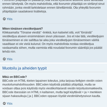
Foorumin ylläpitäjä on päättänyt, että viestit kyseiselle alueelle tulee tarkastaa
ennen lähetystä. On myös mahdollista, että foorumin ylläpitäjä on siirtänyt sinut
ryhmään, jonka viestit tarkistetaan ennen lähettämistä. Ota yhteyttä foorumin
ylläpitäjään saadaksesi lisätietoja.
Ylös
Miten tönäisen viestiketjuani?
Klikkaamalla “Tönaise viestiä” -linkkiä, kun katselet sitä, voit “tönäistä”
viestiketjua alueen ensimmäisen sivun yläosaan. Jos et näe tätä, viestiketjujen
tönäiseminen ei ole sallittua tai aika joka viestiketjujen tönäisemisen välillä
vaaditaan ei ole vielä kulunut. On myös mahdollista nostaa viestiketjua
vastaamalla siihen, mutta varmista että noudatat foorumin sääntöjä jos päätät
tehdä niin.
Ylös
Muotoilu ja aiheiden tyypit
Mikä on BBCode?
BBCode on HTML-kielen tapainen toteutus, joka tarjoaa tiettyjen viestin osien
muotoilumahdollisuuden. BBCoden käytöstä päättää ylläpitäjä, mutta se
voidaan ottaa pois käytöstä myös viestikohtaisesti viestin kirjoituslomakkeella.
BBCode itsessään on HTML:n kaltainen, mutta tagit käyttävät < ja > merkkien
sijaan hakasulkuja [ ja ]. BBCoden oppaan löydät viestinlähetyssivun kautta.
Ylös