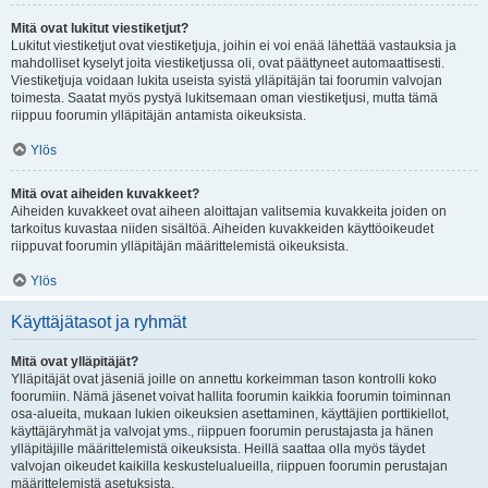
Mitä ovat lukitut viestiketjut?
Lukitut viestiketjut ovat viestiketjuja, joihin ei voi enää lähettää vastauksia ja
mahdolliset kyselyt joita viestiketjussa oli, ovat päättyneet automaattisesti.
Viestiketjuja voidaan lukita useista syistä ylläpitäjän tai foorumin valvojan
toimesta. Saatat myös pystyä lukitsemaan oman viestiketjusi, mutta tämä
riippuu foorumin ylläpitäjän antamista oikeuksista.
Ylös
Mitä ovat aiheiden kuvakkeet?
Aiheiden kuvakkeet ovat aiheen aloittajan valitsemia kuvakkeita joiden on
tarkoitus kuvastaa niiden sisältöä. Aiheiden kuvakkeiden käyttöoikeudet
riippuvat foorumin ylläpitäjän määrittelemistä oikeuksista.
Ylös
Käyttäjätasot ja ryhmät
Mitä ovat ylläpitäjät?
Ylläpitäjät ovat jäseniä joille on annettu korkeimman tason kontrolli koko
foorumiin. Nämä jäsenet voivat hallita foorumin kaikkia foorumin toiminnan
osa-alueita, mukaan lukien oikeuksien asettaminen, käyttäjien porttikiellot,
käyttäjäryhmät ja valvojat yms., riippuen foorumin perustajasta ja hänen
ylläpitäjille määrittelemistä oikeuksista. Heillä saattaa olla myös täydet
valvojan oikeudet kaikilla keskustelualueilla, riippuen foorumin perustajan
määrittelemistä asetuksista.