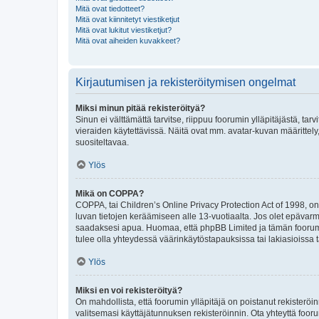
Mitä ovat tiedotteet?
Mitä ovat kiinnitetyt viestiketjut
Mitä ovat lukitut viestiketjut?
Mitä ovat aiheiden kuvakkeet?
Kirjautumisen ja rekisteröitymisen ongelmat
Miksi minun pitää rekisteröityä?
Sinun ei välttämättä tarvitse, riippuu foorumin ylläpitäjästä, tar
vieraiden käytettävissä. Näitä ovat mm. avatar-kuvan määrittely,
suositeltavaa.
Ylös
Mikä on COPPA?
COPPA, tai Children’s Online Privacy Protection Act of 1998, on y
luvan tietojen keräämiseen alle 13-vuotiaalta. Jos olet epävarm
saadaksesi apua. Huomaa, että phpBB Limited ja tämän foorumin
tulee olla yhteydessä väärinkäytöstapauksissa tai lakiasioissa t
Ylös
Miksi en voi rekisteröityä?
On mahdollista, että foorumin ylläpitäjä on poistanut rekisteröin
valitsemasi käyttäjätunnuksen rekisteröinnin. Ota yhteyttä foor