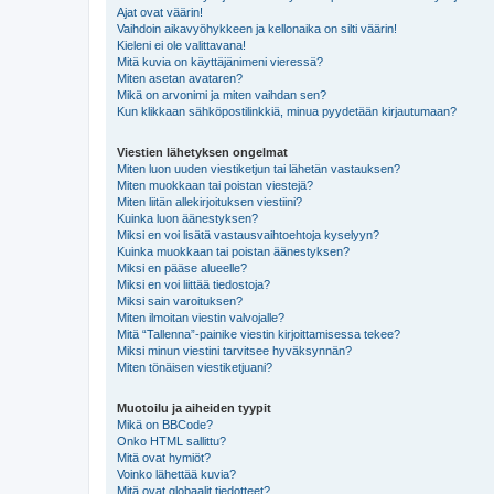
Ajat ovat väärin!
Vaihdoin aikavyöhykkeen ja kellonaika on silti väärin!
Kieleni ei ole valittavana!
Mitä kuvia on käyttäjänimeni vieressä?
Miten asetan avataren?
Mikä on arvonimi ja miten vaihdan sen?
Kun klikkaan sähköpostilinkkiä, minua pyydetään kirjautumaan?
Viestien lähetyksen ongelmat
Miten luon uuden viestiketjun tai lähetän vastauksen?
Miten muokkaan tai poistan viestejä?
Miten liitän allekirjoituksen viestiini?
Kuinka luon äänestyksen?
Miksi en voi lisätä vastausvaihtoehtoja kyselyyn?
Kuinka muokkaan tai poistan äänestyksen?
Miksi en pääse alueelle?
Miksi en voi liittää tiedostoja?
Miksi sain varoituksen?
Miten ilmoitan viestin valvojalle?
Mitä “Tallenna”-painike viestin kirjoittamisessa tekee?
Miksi minun viestini tarvitsee hyväksynnän?
Miten tönäisen viestiketjuani?
Muotoilu ja aiheiden tyypit
Mikä on BBCode?
Onko HTML sallittu?
Mitä ovat hymiöt?
Voinko lähettää kuvia?
Mitä ovat globaalit tiedotteet?