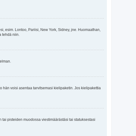
esi, esim. Lontoo, Pariisi, New York, Sidney, jne. Huomaathan,
a tehdä niin.
gelman.
ko hän voisi asentaa tarvitsemasi kielipaketin. Jos kielipakettia
en tai pisteiden muodossa viestimäärästäsi tai statuksestasi