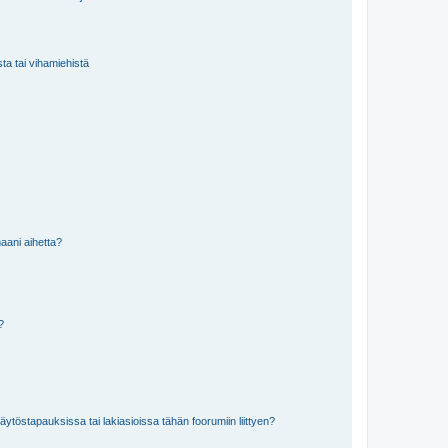
sta tai vihamiehistä
aani aihetta?
a?
töstapauksissa tai lakiasioissa tähän foorumiin liittyen?