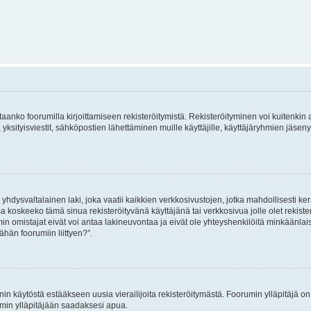
vitaanko foorumilla kirjoittamiseen rekisteröitymistä. Rekisteröityminen voi kuitenkin
 yksityisviestit, sähköpostien lähettäminen muille käyttäjille, käyttäjäryhmien jäs
hdysvaltalainen laki, joka vaatii kaikkien verkkosivustojen, jotka mahdollisesti kerää
a koskeeko tämä sinua rekisteröityvänä käyttäjänä tai verkkosivua jolle olet rekis
 omistajat eivät voi antaa lakineuvontaa ja eivät ole yhteyshenkilöitä minkäänla
ähän foorumiin liittyen?”.
nin käytöstä estääkseen uusia vierailijoita rekisteröitymästä. Foorumin ylläpitäjä on v
umin ylläpitäjään saadaksesi apua.