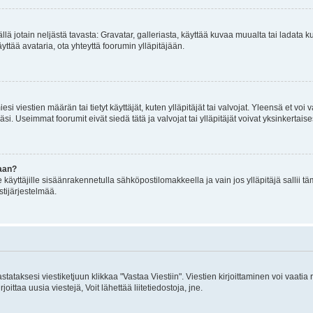
mällä jotain neljästä tavasta: Gravatar, galleriasta, käyttää kuvaa muualta tai ladata
äyttää avataria, ota yhteyttä foorumin ylläpitäjään.
iesi viestien määrän tai tietyt käyttäjät, kuten ylläpitäjät tai valvojat. Yleensä et vo
i. Useimmat foorumit eivät siedä tätä ja valvojat tai ylläpitäjät voivat yksinkertaise
aan?
le käyttäjille sisäänrakennetulla sähköpostilomakkeella ja vain jos ylläpitäjä sallii
stijärjestelmää.
stataksesi viestiketjuun klikkaa "Vastaa Viestiin". Viestien kirjoittaminen voi vaatia
joittaa uusia viestejä, Voit lähettää liitetiedostoja, jne.