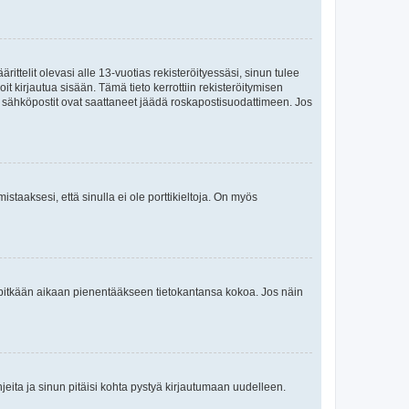
ttelit olevasi alle 13-vuotias rekisteröityessäsi, sinun tulee
it kirjautua sisään. Tämä tieto kerrottiin rekisteröitymisen
ai sähköpostit ovat saattaneet jäädä roskapostisuodattimeen. Jos
staaksesi, että sinulla ei ole porttikieltoja. On myös
neet pitkään aikaan pienentääkseen tietokantansa kokoa. Jos näin
jeita ja sinun pitäisi kohta pystyä kirjautumaan uudelleen.