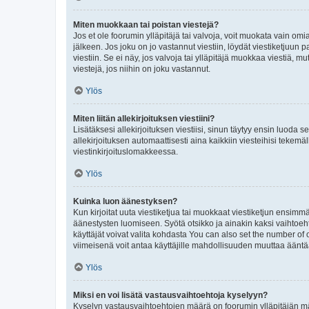
Miten muokkaan tai poistan viestejä?
Jos et ole foorumin ylläpitäjä tai valvoja, voit muokata vain om
jälkeen. Jos joku on jo vastannut viestiin, löydät viestiketjuu
viestiin. Se ei näy, jos valvoja tai ylläpitäjä muokkaa viestiä,
viestejä, jos niihin on joku vastannut.
Ylös
Miten liitän allekirjoituksen viestiini?
Lisätäksesi allekirjoituksen viestiisi, sinun täytyy ensin luoda s
allekirjoituksen automaattisesti aina kaikkiin viesteihisi tekemäl
viestinkirjoituslomakkeessa.
Ylös
Kuinka luon äänestyksen?
Kun kirjoitat uuta viestiketjua tai muokkaat viestiketjun ensimmäi
äänestysten luomiseen. Syötä otsikko ja ainakin kaksi vaihtoehto
käyttäjät voivat valita kohdasta You can also set the number of
viimeisenä voit antaa käyttäjille mahdollisuuden muuttaa ääntä
Ylös
Miksi en voi lisätä vastausvaihtoehtoja kyselyyn?
Kyselyn vastausvaihtoehtojen määrä on foorumin ylläpitäjän määr