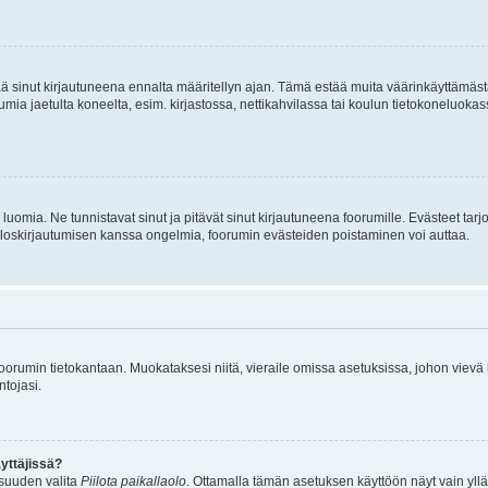
tää sinut kirjautuneena ennalta määritellyn ajan. Tämä estää muita väärinkäyttämäs
rumia jaetulta koneelta, esim. kirjastossa, nettikahvilassa tai koulun tietokoneluokas
luomia. Ne tunnistavat sinut ja pitävät sinut kirjautuneena foorumille. Evästeet tarj
i uloskirjautumisen kanssa ongelmia, foorumin evästeiden poistaminen voi auttaa.
n foorumin tietokantaan. Muokataksesi niitä, vieraile omissa asetuksissa, johon vievä
ntojasi.
yttäjissä?
isuuden valita
Piilota paikallaolo
. Ottamalla tämän asetuksen käyttöön näyt vain ylläpit