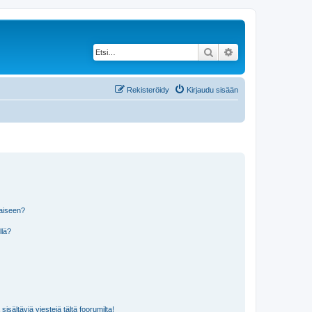
Etsi
Tarkennettu haku
Rekisteröidy
Kirjaudu sisään
laiseen?
llä?
isältäviä viestejä tältä foorumilta!