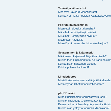
Ystävät ja vihamiehet
Mitä ovat kaveri ja vihamieslistat?
Kuinka voin lisätä / poistaa käyttäjiä kaverei
Foorumilta hakeminen
Miten etsin alueelta tai alueilta?
Miksi hakuni ei löytänyt mitään?
Miksi haku johti tyhjään sivuun!?
Miten etsin käyttäjiä?
Miten löydän omat viestini ja viestiketjuni?
Seuraaminen ja kirjanmerkit
Mikä ero on kirjanmerkillä ja tilaamisella?
Kuinka teen kirjanmerkin tai seuraan haluam
Kuinka tilaan haluamani alueen?
Kuinka poistan tilaukseni?
Liitetiedostot
Mitkä liitetiedostot ovat sallittuja tällä alueell
Mistä löydän lähettämäni liitetiedostot?
phpBB -asiat
Kuka kirjoitti tämän foorumisovelluksen?
Miksi ominaisuutta X ei ole saatavilla?
Keneen minun tulee olla yhteydessä väärinkäy
Kuinka otan yhteyttä foorumin ylläpitäjään?