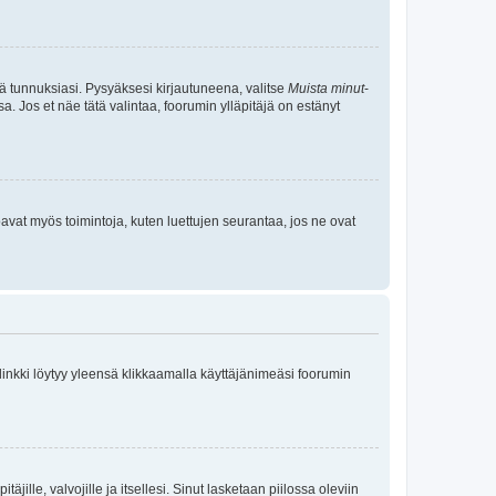
tä tunnuksiasi. Pysyäksesi kirjautuneena, valitse
Muista minut
-
sa. Jos et näe tätä valintaa, foorumin ylläpitäjä on estänyt
oavat myös toimintoja, kuten luettujen seurantaa, jos ne ovat
 linkki löytyy yleensä klikkaamalla käyttäjänimeäsi foorumin
äjille, valvojille ja itsellesi. Sinut lasketaan piilossa oleviin