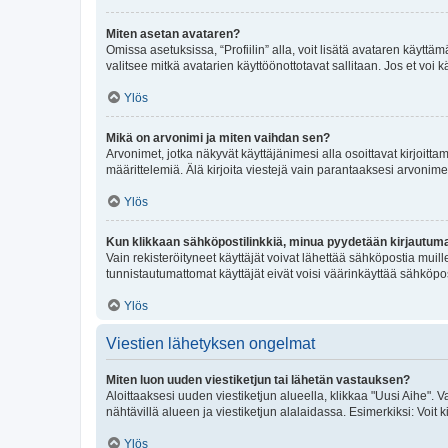
Miten asetan avataren?
Omissa asetuksissa, “Profiilin” alla, voit lisätä avataren käyttä
valitsee mitkä avatarien käyttöönottotavat sallitaan. Jos et voi k
Ylös
Mikä on arvonimi ja miten vaihdan sen?
Arvonimet, jotka näkyvät käyttäjänimesi alla osoittavat kirjoittam
määrittelemiä. Älä kirjoita viestejä vain parantaaksesi arvonimeäs
Ylös
Kun klikkaan sähköpostilinkkiä, minua pyydetään kirjautum
Vain rekisteröityneet käyttäjät voivat lähettää sähköpostia muil
tunnistautumattomat käyttäjät eivät voisi väärinkäyttää sähköpo
Ylös
Viestien lähetyksen ongelmat
Miten luon uuden viestiketjun tai lähetän vastauksen?
Aloittaaksesi uuden viestiketjun alueella, klikkaa "Uusi Aihe". Va
nähtävillä alueen ja viestiketjun alalaidassa. Esimerkiksi: Voit kir
Ylös