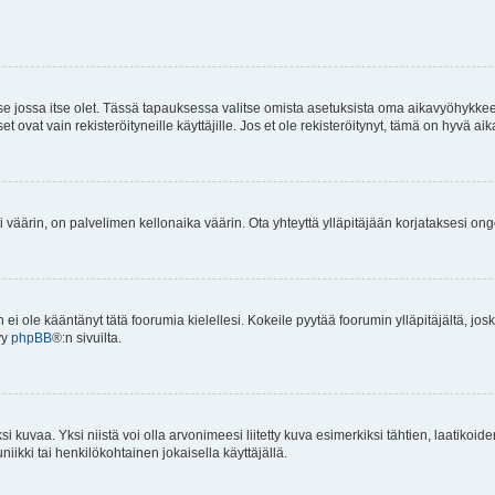
 se jossa itse olet. Tässä tapauksessa valitse omista asetuksista oma aikavyöhykke
vat vain rekisteröityneille käyttäjille. Jos et ole rekisteröitynyt, tämä on hyvä aik
i väärin, on palvelimen kellonaika väärin. Ota yhteyttä ylläpitäjään korjataksesi on
an ei ole kääntänyt tätä foorumia kielellesi. Kokeile pyytää foorumin ylläpitäjältä, jos
yy
phpBB
®:n sivuilta.
 kuvaa. Yksi niistä voi olla arvonimeesi liitetty kuva esimerkiksi tähtien, laatikoid
iikki tai henkilökohtainen jokaisella käyttäjällä.