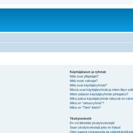
Käyttäjätasot ja ryhmät
Mitä ovat ylläpitäjät?
Mitä ovatr valvojat?
Mitä ovat käyttäjäryhmät?
Missä ovat käyttäjäryhmät ja miten liityn sel
Miten pääsen käyttäjäryhmän johtajaksi?
Miksi jotkut käyttäjäryhmät näkyvät eri värei
Mikä on “oletusryhmä”?
Mikä on “Tiimi” linkki?
Yksityisviestit
En voi lähettää yksityisviestejä!
Saan yksityisviestejä joita en halua!
Olen saanut roskapostia tai väärinkäytöksiä s