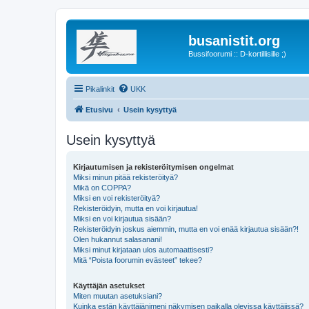
busanistit.org
Bussifoorumi :: D-kortillisille ;)
Pikalinkit
UKK
Etusivu
Usein kysyttyä
Usein kysyttyä
Kirjautumisen ja rekisteröitymisen ongelmat
Miksi minun pitää rekisteröityä?
Mikä on COPPA?
Miksi en voi rekisteröityä?
Rekisteröidyin, mutta en voi kirjautua!
Miksi en voi kirjautua sisään?
Rekisteröidyin joskus aiemmin, mutta en voi enää kirjautua sisään?!
Olen hukannut salasanani!
Miksi minut kirjataan ulos automaattisesti?
Mitä “Poista foorumin evästeet” tekee?
Käyttäjän asetukset
Miten muutan asetuksiani?
Kuinka estän käyttäjänimeni näkymisen paikalla olevissa käyttäjissä?