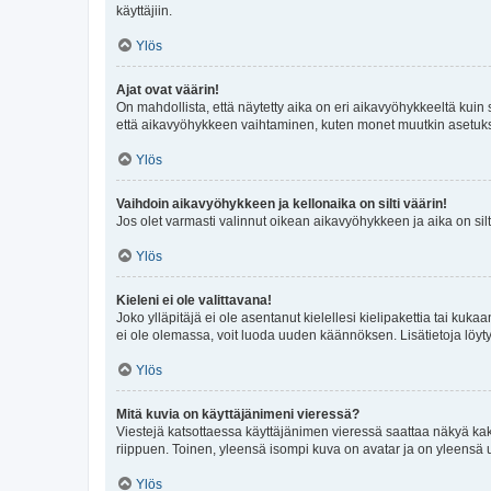
käyttäjiin.
Ylös
Ajat ovat väärin!
On mahdollista, että näytetty aika on eri aikavyöhykkeeltä kuin
että aikavyöhykkeen vaihtaminen, kuten monet muutkin asetukset o
Ylös
Vaihdoin aikavyöhykkeen ja kellonaika on silti väärin!
Jos olet varmasti valinnut oikean aikavyöhykkeen ja aika on silt
Ylös
Kieleni ei ole valittavana!
Joko ylläpitäjä ei ole asentanut kielellesi kielipakettia tai kuka
ei ole olemassa, voit luoda uuden käännöksen. Lisätietoja löyt
Ylös
Mitä kuvia on käyttäjänimeni vieressä?
Viestejä katsottaessa käyttäjänimen vieressä saattaa näkyä kaksi
riippuen. Toinen, yleensä isompi kuva on avatar ja on yleensä un
Ylös