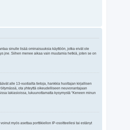
 antaa sinulle lisää ominaisuuksia käyttöön, jotka eivät ole
enyys jne. Siihen menee aikaa vain muutamia hetkiä, joten se on
vät alle 13-vuotiailta tietoja, hankkia huoltajan kirjallisen
teröitymässä, ota yhteyttä oikeudelliseen neuvonantajaan
isissa lakiasioissa, lukuunottamatta kysymystä “Keneen minun
oinut myös asettaa porttikiellon IP-osoitteellesi tai estänyt