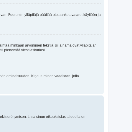
 kuvan. Foorumin ylläpitäjä päättää otetaanko avataret käyttöön ja
i vaihtaa minkään arvonimen tekstiä, sillä nämä ovat ylläpitäjän
sti pienentää viestilaskuriasi.
 tämän ominaisuuden. Kirjautuminen vaaditaan, jotta
 rekisteröitymisen. Lista sinun oikeuksistasi alueella on