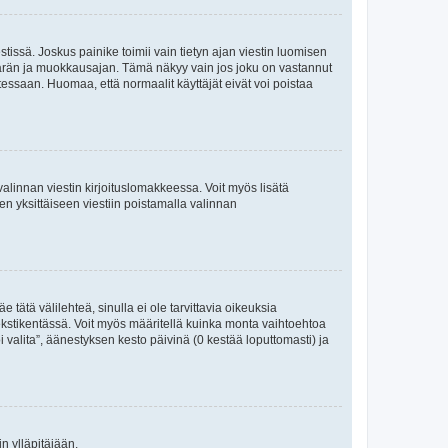
tissä. Joskus painike toimii vain tietyn ajan viestin luomisen
umäärän ja muokkausajan. Tämä näkyy vain jos joku on vastannut
tessaan. Huomaa, että normaalit käyttäjät eivät voi poistaa
valinnan viestin kirjoituslomakkeessa. Voit myös lisätä
isen yksittäiseen viestiin poistamalla valinnan
 tätä välilehteä, sinulla ei ole tarvittavia oikeuksia
 tekstikentässä. Voit myös määritellä kuinka monta vaihtoehtoa
 valita”, äänestyksen kesto päivinä (0 kestää loputtomasti) ja
n ylläpitäjään.