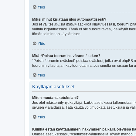
Ylös
Miksi minut kirjataan ulos automaattisesti?
Jos et valitse
Muista minut
-laatikkoa kirjautuessasi, foorumi pi
valinta kirjautuessasi. Tämä ei ole suositeltavaa, jos käytät foo
tämän toiminnon käyttämisen.
Ylös
Mitä “Poista foorumin evästeet” tekee?
“Poista foorumin evästeet” poistaa evästeet, jotka ovat phpBB:n 
foorumin ylläpitäjän käyttöönottamia. Jos sinulla on sisään ta
Ylös
Käyttäjän asetukset
Miten muutan asetuksiani?
Jos olet rekisteröitynyt käyttäjä, kaikki asetuksesi tallennetaa
sivujen ylälaidassa. Tätä kautta voit muokata asetuksiasi ja vali
Ylös
Kuinka estän käyttäjänimeni näkymisen paikalla olevissa kä
Omissa asetuksissasi, “Asetukset”-välilehdellä, löydät mahdoll