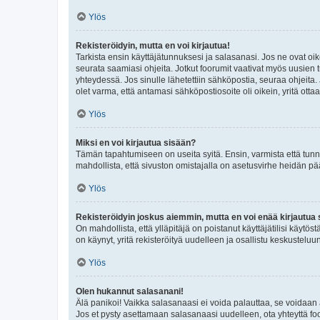
Ylös
Rekisteröidyin, mutta en voi kirjautua!
Tarkista ensin käyttäjätunnuksesi ja salasanasi. Jos ne ovat oik
seurata saamiasi ohjeita. Jotkut foorumit vaativat myös uusien tu
yhteydessä. Jos sinulle lähetettiin sähköpostia, seuraa ohjeita
olet varma, että antamasi sähköpostiosoite oli oikein, yritä ottaa
Ylös
Miksi en voi kirjautua sisään?
Tämän tapahtumiseen on useita syitä. Ensin, varmista että tunnuk
mahdollista, että sivuston omistajalla on asetusvirhe heidän pää
Ylös
Rekisteröidyin joskus aiemmin, mutta en voi enää kirjautua 
On mahdollista, että ylläpitäjä on poistanut käyttäjätilisi käytö
on käynyt, yritä rekisteröityä uudelleen ja osallistu keskusteluu
Ylös
Olen hukannut salasanani!
Älä panikoi! Vaikka salasanaasi ei voida palauttaa, se voidaan 
Jos et pysty asettamaan salasanaasi uudelleen, ota yhteyttä foo