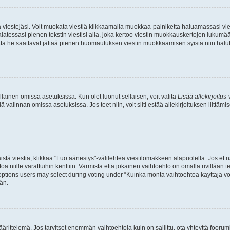
ia viestejäsi. Voit muokata viestiä klikkaamalla muokkaa-painiketta haluamassasi vies
n palatessasi pienen tekstin viestisi alla, joka kertoo viestin muokkauskertojen luk
 mutta he saattavat jättää pienen huomautuksen viestin muokkaamisen syistä niin halu
ellainen omissa asetuksissa. Kun olet luonut sellaisen, voit valita
Lisää allekirjoitus
-
lä valinnan omissa asetuksissa. Jos teet niin, voit silti estää allekirjoituksen liittäm
stä viestiä, klikkaa "Luo äänestys"-välilehteä viestilomakkeen alapuolella. Jos et näe
a niille varattuihin kenttiin. Varmista että jokainen vaihtoehto on omalla rivillään
 options users may select during voting under “Kuinka monta vaihtoehtoa käyttäjä voi
än.
ittelemä. Jos tarvitset enemmän vaihtoehtoja kuin on sallittu, ota yhteyttä foorumi