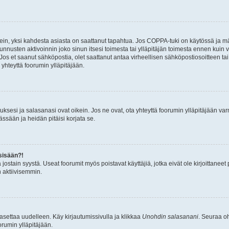
ein, yksi kahdesta asiasta on saattanut tapahtua. Jos COPPA-tuki on käytössä ja määri
nnusten aktivoinnin joko sinun itsesi toimesta tai ylläpitäjän toimesta ennen kuin vo
. Jos et saanut sähköpostia, olet saattanut antaa virheellisen sähköpostiosoitteen t
 yhteyttä foorumin ylläpitäjään.
sesi ja salasanasi ovat oikein. Jos ne ovat, ota yhteyttä foorumin ylläpitäjään varmi
ssään ja heidän pitäisi korjata se.
sisään?!
stä jostain syystä. Useat foorumit myös poistavat käyttäjiä, jotka eivät ole kirjoitta
n aktiivisemmin.
asettaa uudelleen. Käy kirjautumissivulla ja klikkaa
Unohdin salasanani
. Seuraa oh
rumin ylläpitäjään.