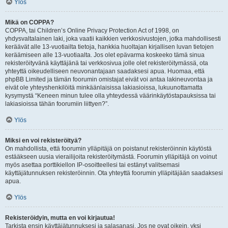
Ylös
Mikä on COPPA?
COPPA, tai Children’s Online Privacy Protection Act of 1998, on
yhdysvaltalainen laki, joka vaatii kaikkien verkkosivustojen, jotka mahdollisesti
keräävät alle 13-vuotiailta tietoja, hankkia huoltajan kirjallisen luvan tietojen
keräämiseen alle 13-vuotiaalta. Jos olet epävarma koskeeko tämä sinua
rekisteröityvänä käyttäjänä tai verkkosivua jolle olet rekisteröitymässä, ota
yhteyttä oikeudelliseen neuvonantajaan saadaksesi apua. Huomaa, että
phpBB Limited ja tämän foorumin omistajat eivät voi antaa lakineuvontaa ja
eivät ole yhteyshenkilöitä minkäänlaisissa lakiasioissa, lukuunottamatta
kysymystä “Keneen minun tulee olla yhteydessä väärinkäytöstapauksissa tai
lakiasioissa tähän foorumiin liittyen?”.
Ylös
Miksi en voi rekisteröityä?
On mahdollista, että foorumin ylläpitäjä on poistanut rekisteröinnin käytöstä
estääkseen uusia vierailijoita rekisteröitymästä. Foorumin ylläpitäjä on voinut
myös asettaa porttikiellon IP-osoitteellesi tai estänyt valitsemasi
käyttäjätunnuksen rekisteröinnin. Ota yhteyttä foorumin ylläpitäjään saadaksesi
apua.
Ylös
Rekisteröidyin, mutta en voi kirjautua!
Tarkista ensin käyttäjätunnuksesi ja salasanasi. Jos ne ovat oikein, yksi