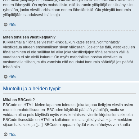
Foorumin ylläpitäjä on päättänyt, että viestit kyseiselle alueelle tulee tarkastaa
ennen lähetystä. On myös mahdollista, että foorumin ylläpitäjä on siirtänyt sinut
ryhmään, jonka viestit tarkistetaan ennen lähettämistä. Ota yhteyttä foorumin
ylläpitäjään saadaksesi lisätietoja.
Ylös
Miten tönäisen viestiketjuani?
Klikkaamalla “Tönaise viestiä” -linkkiä, kun katselet sitä, voit “tönäistä”
viestiketjua alueen ensimmäisen sivun yläosaan. Jos et näe tätä, viestiketjujen
tönäiseminen ei ole sallittua tai aika joka viestiketjujen tönäisemisen välillä
vaaditaan ei ole vielä kulunut. On myös mahdollista nostaa viestiketjua
vastaamalla siihen, mutta varmista että noudatat foorumin sääntöjä jos päätät
tehdä niin.
Ylös
Muotoilu ja aiheiden tyypit
Mikä on BBCode?
BBCode on HTML-kielen tapainen toteutus, joka tarjoaa tiettyjen viestin osien
muotoilumahdollisuuden. BBCoden käytöstä päättää ylläpitäjä, mutta se
voidaan ottaa pois käytöstä myös viestikohtaisesti viestin kirjoituslomakkeella.
BBCode itsessään on HTML:n kaltainen, mutta tagit käyttävät < ja > merkkien
sijaan hakasulkuja [ ja ]. BBCoden oppaan löydät viestinlähetyssivun kautta.
Ylös