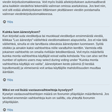
viestin kirjoituslomakkeessa. Voit myös lisätä allekirjoituksen automaattisesti
aina kaikkiin viesteihisi tekemällä valinnan omissa asetuksissa. Jos teet niin,
voit silti estää allekirjoituksen liittämisen yksittäiseen viestiin poistamalla
valinnan viestinkirjoituslomakkeessa.
Ylös
Kuinka luon äänestyksen?
Kun kirjoitat uuta viestiketjua tai muokkaat viestiketjun ensimmäistä viestiä,
klikkaa "Luo äänestys"-välilehteä viestilomakkeen alapuolella. Jos et näe tätä
välilehteä, sinulla ei ole tarvittavia oikeuksia äänestysten luomiseen. Syötä
otsikko ja ainakin kaksi vaihtoehtoa niille varattuihin kenttiin. Varmista että
jokainen vaihtoehto on omalla rivillään tekstikentässä. Voit myös määritellä
kuinka monta vaihtoehtoa käyttäjät voivat valita kohdasta You can also set the
number of options users may select during voting under “Kuinka monta
vaihtoehtoa käyttäjä voi valita”, äänestyksen kesto päivinä (0 kestää
loputtomasti) ja viimeisenä voit antaa käyttäjille mahdollisuuden muuttaa
ääntään.
Ylös
Miksi en voi lisätä vastausvaihtoehtoja kyselyyn?
Kyselyn vastausvaihtoehtojen määrä on foorumin ylläpitäjän määrittelemä. Jos
tarvitset enemmän vaihtoehtoja kuin on sallittu, ota yhteyttä foorumin
ylläpitäjään.
Ylös