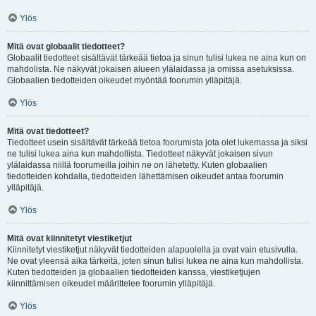
Ylös
Mitä ovat globaalit tiedotteet?
Globaalit tiedotteet sisältävät tärkeää tietoa ja sinun tulisi lukea ne aina kun on
mahdolista. Ne näkyvät jokaisen alueen ylälaidassa ja omissa asetuksissa.
Globaalien tiedotteiden oikeudet myöntää foorumin ylläpitäjä.
Ylös
Mitä ovat tiedotteet?
Tiedotteet usein sisältävät tärkeää tietoa foorumista jota olet lukemassa ja siksi
ne tulisi lukea aina kun mahdollista. Tiedotteet näkyvät jokaisen sivun
ylälaidassa niillä foorumeilla joihin ne on lähetetty. Kuten globaalien
tiedotteiden kohdalla, tiedotteiden lähettämisen oikeudet antaa foorumin
ylläpitäjä.
Ylös
Mitä ovat kiinnitetyt viestiketjut
Kiinnitetyt viestiketjut näkyvät tiedotteiden alapuolella ja ovat vain etusivulla.
Ne ovat yleensä aika tärkeitä, joten sinun tulisi lukea ne aina kun mahdollista.
Kuten tiedotteiden ja globaalien tiedotteiden kanssa, viestiketjujen
kiinnittämisen oikeudet määrittelee foorumin ylläpitäjä.
Ylös