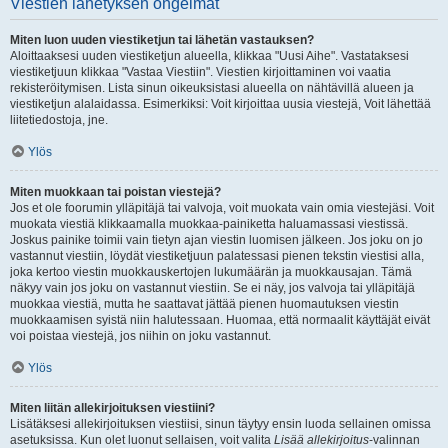
Viestien lähetyksen ongelmat
Miten luon uuden viestiketjun tai lähetän vastauksen?
Aloittaaksesi uuden viestiketjun alueella, klikkaa "Uusi Aihe". Vastataksesi
viestiketjuun klikkaa "Vastaa Viestiin". Viestien kirjoittaminen voi vaatia
rekisteröitymisen. Lista sinun oikeuksistasi alueella on nähtävillä alueen ja
viestiketjun alalaidassa. Esimerkiksi: Voit kirjoittaa uusia viestejä, Voit lähettää
liitetiedostoja, jne.
Ylös
Miten muokkaan tai poistan viestejä?
Jos et ole foorumin ylläpitäjä tai valvoja, voit muokata vain omia viestejäsi. Voit
muokata viestiä klikkaamalla muokkaa-painiketta haluamassasi viestissä.
Joskus painike toimii vain tietyn ajan viestin luomisen jälkeen. Jos joku on jo
vastannut viestiin, löydät viestiketjuun palatessasi pienen tekstin viestisi alla,
joka kertoo viestin muokkauskertojen lukumäärän ja muokkausajan. Tämä
näkyy vain jos joku on vastannut viestiin. Se ei näy, jos valvoja tai ylläpitäjä
muokkaa viestiä, mutta he saattavat jättää pienen huomautuksen viestin
muokkaamisen syistä niin halutessaan. Huomaa, että normaalit käyttäjät eivät
voi poistaa viestejä, jos niihin on joku vastannut.
Ylös
Miten liitän allekirjoituksen viestiini?
Lisätäksesi allekirjoituksen viestiisi, sinun täytyy ensin luoda sellainen omissa
asetuksissa. Kun olet luonut sellaisen, voit valita
Lisää allekirjoitus
-valinnan