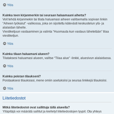
Ylös
Kuinka teen kirjanmerkin tai seuraan haluamaani aihetta?
Voit tehdä kirjanmekin tai tilata haluamasi aiheen valitsemalla sopivan linkin
“Aiheen työkalut” -valikossa, joka on sijoitettu kätevästi keskustelun ylä- ja
alalaidan lähelle.
Viestiketjuun vastaaminen ja valinta “Huomauta kun vastaus lähetetään” tilaa
viestiketjun.
Ylös
Kuinka tilaan haluamani alueen?
Tilataksesi haluamasi alueen, valitse “Tilaa alue” -linkki, aluesivun alalaidassa.
Ylös
Kuinka poistan tilaukseni?
Poistaaksesi tilauksiasi, mene omiin asetuksiisi ja seuraa linkkejä tilauksiisi.
Ylös
Liitetiedostot
Mitkä liitetiedostot ovat sallittuja tällä alueella?
Ylläpitäjä voi määrätä sallitut ja kielletyt liitetiedostojen tyypit. Ota yhteys