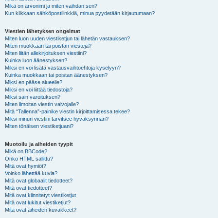
Mikä on arvonimi ja miten vaihdan sen?
Kun klikkaan sähköpostilinkkiä, minua pyydetään kirjautumaan?
Viestien lähetyksen ongelmat
Miten luon uuden viestiketjun tai lähetän vastauksen?
Miten muokkaan tai poistan viestejä?
Miten liitän allekirjoituksen viestiini?
Kuinka luon äänestyksen?
Miksi en voi lisätä vastausvaihtoehtoja kyselyyn?
Kuinka muokkaan tai poistan äänestyksen?
Miksi en pääse alueelle?
Miksi en voi liittää tiedostoja?
Miksi sain varoituksen?
Miten ilmoitan viestin valvojalle?
Mitä “Tallenna”-painike viestin kirjoittamisessa tekee?
Miksi minun viestini tarvitsee hyväksynnän?
Miten tönäisen viestiketjuani?
Muotoilu ja aiheiden tyypit
Mikä on BBCode?
Onko HTML sallittu?
Mitä ovat hymiöt?
Voinko lähettää kuvia?
Mitä ovat globaalit tiedotteet?
Mitä ovat tiedotteet?
Mitä ovat kiinnitetyt viestiketjut
Mitä ovat lukitut viestiketjut?
Mitä ovat aiheiden kuvakkeet?