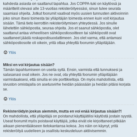
kahdesta asiasta on saattanut tapahtua. Jos COPPA-tuki on käytössä ja
määrittelit olevasi alle 13-vuotias rekisteröityessäsi, sinun tulee seurata
saamiasi ohjeita. Jotkut foorumit vaativat myös uusien tunnusten aktivoinnin
joko sinun itsesi toimesta tai ylläpitäjän toimesta ennen kuin voit kirjautua
sisään. Tämä tieto kerrottiin rekisteröitymisen yhteydessä. Jos sinulle
lähetettiin sähköpostia, seuraa ohjeita. Jos et saanut sähköpostia, olet
saattanut antaa virheellisen sähköpostiosoitteen tai sähköpostit ovat
saattaneet jäädä roskapostisuodattimeen. Jos olet varma, että antamasi
sähköpostiosoite oli oikein, yritä ottaa yhteyttä foorumin ylläpitäjään.
Ylös
Miksi en voi kirjautua sisään?
Tämän tapahtumiseen on useita syitä. Ensin, varmista että tunnuksesi ja
salasanasi ovat oikein. Jos ne ovat, ota yhteyttä foorumin ylläpitäjään
varmistaaksesi, että sinulla ei ole porttikieltoja. On myös mahdollista, että
sivuston omistajalla on asetusvirhe heidän päässään ja heidän pitäisi korjata
se.
Ylös
Rekisteröidyin joskus aiemmin, mutta en voi enää kirjautua sisään?!
On mahdollista, että ylläpitäjä on poistanut käyttäjätilisi käytöstä jostain syystä.
Useat foorumit myös poistavat käyttäjiä, jotka eivät ole kirjoittaneet pitkään
aikaan pienentääkseen tietokantansa kokoa. Jos näin on käynyt, yritä
rekisteröityä uudelleen ja osallistu keskusteluun aktiivisemmin.