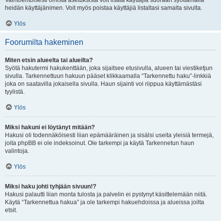
Vaihtoehtoisesti omista asetuksista voit lisätä käyttäjiä suoraan syöttämällä
heidän käyttäjänimen. Voit myös poistaa käyttäjiä listaltasi samalta sivulta.
Ylös
Foorumilta hakeminen
Miten etsin alueelta tai alueilta?
Syötä hakutermi hakukenttään, joka sijaitsee etusivulla, alueen tai viestiketjun
sivulla. Tarkennettuun hakuun pääset klikkaamalla “Tarkennettu haku”-linkkiä
joka on saatavilla jokaisella sivulla. Haun sijainti voi riippua käyttämästäsi
tyylistä.
Ylös
Miksi hakuni ei löytänyt mitään?
Hakusi oli todennäköisesti liian epämääräinen ja sisälsi useita yleisiä termejä,
joita phpBB ei ole indeksoinut. Ole tarkempi ja käytä Tarkennetun haun
valintoja.
Ylös
Miksi haku johti tyhjään sivuun!?
Hakusi palautti liian monta tulosta ja palvelin ei pystynyt käsittelemään niitä.
Käytä “Tarkennettua hakua” ja ole tarkempi hakuehdoissa ja alueissa joilta
etsit.