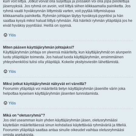
kuin voit liittyä. Jotkut voivat olla suljettuja ja joissakin voi olla jopa piilotettuja
jäsenyyksiä. Jos ryhmä on avoin, voit liittyä siihen klikkaamalla painiketta. Jos
ryhmä vaatii hyväksynnän liittymistä varten, voit pyytää liittymislupaa
klikkaamalla painiketta. Ryhmän johtajan täytyy hyväksyä pyyntösi ja hän
saattaa kysyä miksi haluat liittyä ryhmään. Älä häiriköi ryhmän ylläpitäjiä jos he
eivät hyväksy pyyntöäsi. Heillä on syynsä.
Ylös
Miten pääsen käyttäjäryhmän johtajaksi?
Käyttäjäryhmän johtaja on yleensä määritelty, kun käyttäjäryhmät on alunperin
luotu ylläpitäjän toimesta. Jos haluat luoda käyttäjäryhmän, ensimmäinen
yhteyshenkilösi tulisi olla ylläpitäjä. Kokeile yksityisviestin lähettämistä.
Ylös
Miksi jotkut käyttäjäryhmät näkyvät eri väreillä?
Foorumin ylläpitäjä voi määritellä tietyn käyttäjäryhmän jäsenille värin joka
helpottaa kyseisen käyttäjäryhmän jäsenten tunnistamista.
Ylös
Mikä on “oletusryhmä”?
Jos olet useamman kuin yhden käyttäjäryhmän jäsen, oletusryhmääsi
käytetään määriteltäessä sinun kohdallasi käytettävää ryhmäväriä ja titteliä.
Foorumin ylläpitäjä saattaa antaa sinulle oikeudet vaihtaa oletusryhmääsi
omista asetuksista.