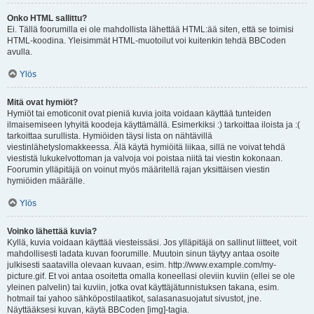
Onko HTML sallittu?
Ei. Tällä foorumilla ei ole mahdollista lähettää HTML:ää siten, että se toimisi
HTML-koodina. Yleisimmät HTML-muotoilut voi kuitenkin tehdä BBCoden
avulla.
Ylös
Mitä ovat hymiöt?
Hymiöt tai emoticonit ovat pieniä kuvia joita voidaan käyttää tunteiden
ilmaisemiseen lyhyitä koodeja käyttämällä. Esimerkiksi :) tarkoittaa iloista ja :(
tarkoittaa surullista. Hymiöiden täysi lista on nähtävillä
viestinlähetyslomakkeessa. Älä käytä hymiöitä liikaa, sillä ne voivat tehdä
viestistä lukukelvottoman ja valvoja voi poistaa niitä tai viestin kokonaan.
Foorumin ylläpitäjä on voinut myös määritellä rajan yksittäisen viestin
hymiöiden määrälle.
Ylös
Voinko lähettää kuvia?
Kyllä, kuvia voidaan käyttää viesteissäsi. Jos ylläpitäjä on sallinut liitteet, voit
mahdollisesti ladata kuvan foorumille. Muutoin sinun täytyy antaa osoite
julkisesti saatavilla olevaan kuvaan, esim. http://www.example.com/my-
picture.gif. Et voi antaa osoitetta omalla koneellasi oleviin kuviin (ellei se ole
yleinen palvelin) tai kuviin, jotka ovat käyttäjätunnistuksen takana, esim.
hotmail tai yahoo sähköpostilaatikot, salasanasuojatut sivustot, jne.
Näyttääksesi kuvan, käytä BBCoden [img]-tagia.