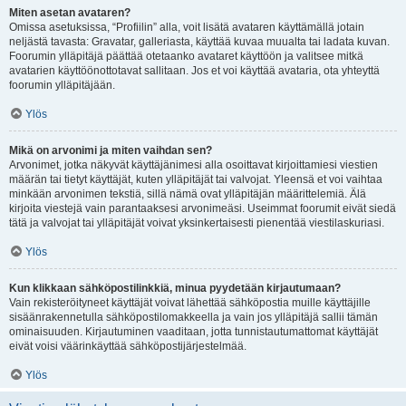
Miten asetan avataren?
Omissa asetuksissa, “Profiilin” alla, voit lisätä avataren käyttämällä jotain
neljästä tavasta: Gravatar, galleriasta, käyttää kuvaa muualta tai ladata kuvan.
Foorumin ylläpitäjä päättää otetaanko avataret käyttöön ja valitsee mitkä
avatarien käyttöönottotavat sallitaan. Jos et voi käyttää avataria, ota yhteyttä
foorumin ylläpitäjään.
Ylös
Mikä on arvonimi ja miten vaihdan sen?
Arvonimet, jotka näkyvät käyttäjänimesi alla osoittavat kirjoittamiesi viestien
määrän tai tietyt käyttäjät, kuten ylläpitäjät tai valvojat. Yleensä et voi vaihtaa
minkään arvonimen tekstiä, sillä nämä ovat ylläpitäjän määrittelemiä. Älä
kirjoita viestejä vain parantaaksesi arvonimeäsi. Useimmat foorumit eivät siedä
tätä ja valvojat tai ylläpitäjät voivat yksinkertaisesti pienentää viestilaskuriasi.
Ylös
Kun klikkaan sähköpostilinkkiä, minua pyydetään kirjautumaan?
Vain rekisteröityneet käyttäjät voivat lähettää sähköpostia muille käyttäjille
sisäänrakennetulla sähköpostilomakkeella ja vain jos ylläpitäjä sallii tämän
ominaisuuden. Kirjautuminen vaaditaan, jotta tunnistautumattomat käyttäjät
eivät voisi väärinkäyttää sähköpostijärjestelmää.
Ylös