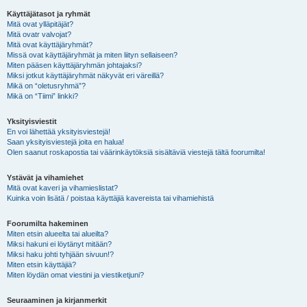
Käyttäjätasot ja ryhmät
Mitä ovat ylläpitäjät?
Mitä ovatr valvojat?
Mitä ovat käyttäjäryhmät?
Missä ovat käyttäjäryhmät ja miten liityn sellaiseen?
Miten pääsen käyttäjäryhmän johtajaksi?
Miksi jotkut käyttäjäryhmät näkyvät eri väreillä?
Mikä on “oletusryhmä”?
Mikä on “Tiimi” linkki?
Yksityisviestit
En voi lähettää yksityisviestejä!
Saan yksityisviestejä joita en halua!
Olen saanut roskapostia tai väärinkäytöksiä sisältäviä viestejä tältä foorumilta!
Ystävät ja vihamiehet
Mitä ovat kaveri ja vihamieslistat?
Kuinka voin lisätä / poistaa käyttäjiä kavereista tai vihamiehistä
Foorumilta hakeminen
Miten etsin alueelta tai alueilta?
Miksi hakuni ei löytänyt mitään?
Miksi haku johti tyhjään sivuun!?
Miten etsin käyttäjiä?
Miten löydän omat viestini ja viestiketjuni?
Seuraaminen ja kirjanmerkit