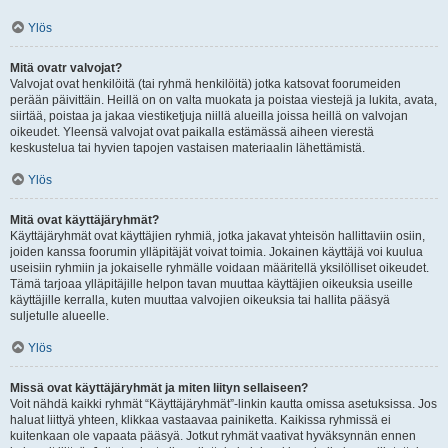
Ylös
Mitä ovatr valvojat?
Valvojat ovat henkilöitä (tai ryhmä henkilöitä) jotka katsovat foorumeiden
perään päivittäin. Heillä on on valta muokata ja poistaa viestejä ja lukita, avata,
siirtää, poistaa ja jakaa viestiketjuja niillä alueilla joissa heillä on valvojan
oikeudet. Yleensä valvojat ovat paikalla estämässä aiheen vierestä
keskustelua tai hyvien tapojen vastaisen materiaalin lähettämistä.
Ylös
Mitä ovat käyttäjäryhmät?
Käyttäjäryhmät ovat käyttäjien ryhmiä, jotka jakavat yhteisön hallittaviin osiin,
joiden kanssa foorumin ylläpitäjät voivat toimia. Jokainen käyttäjä voi kuulua
useisiin ryhmiin ja jokaiselle ryhmälle voidaan määritellä yksilölliset oikeudet.
Tämä tarjoaa ylläpitäjille helpon tavan muuttaa käyttäjien oikeuksia useille
käyttäjille kerralla, kuten muuttaa valvojien oikeuksia tai hallita pääsyä
suljetulle alueelle.
Ylös
Missä ovat käyttäjäryhmät ja miten liityn sellaiseen?
Voit nähdä kaikki ryhmät “Käyttäjäryhmät”-linkin kautta omissa asetuksissa. Jos
haluat liittyä yhteen, klikkaa vastaavaa painiketta. Kaikissa ryhmissä ei
kuitenkaan ole vapaata pääsyä. Jotkut ryhmät vaativat hyväksynnän ennen