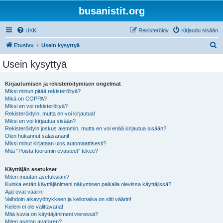
busanistit.org
UKK
Rekisteröidy
Kirjaudu sisään
E
Etusivu
Usein kysyttyä
t
Usein kysyttyä
s
i
Kirjautumisen ja rekisteröitymisen ongelmat
Miksi minun pitää rekisteröityä?
Mikä on COPPA?
Miksi en voi rekisteröityä?
Rekisteröidyin, mutta en voi kirjautua!
Miksi en voi kirjautua sisään?
Rekisteröidyin joskus aiemmin, mutta en voi enää kirjautua sisään?!
Olen hukannut salasanani!
Miksi minut kirjataan ulos automaattisesti?
Mitä “Poista foorumin evästeet” tekee?
Käyttäjän asetukset
Miten muutan asetuksiani?
Kuinka estän käyttäjänimeni näkymisen paikalla olevissa käyttäjissä?
Ajat ovat väärin!
Vaihdoin aikavyöhykkeen ja kellonaika on silti väärin!
Kieleni ei ole valittavana!
Mitä kuvia on käyttäjänimeni vieressä?
Miten asetan avataren?