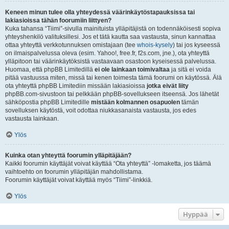
Keneen minun tulee olla yhteydessä väärinkäytöstapauksissa tai
lakiasioissa tähän foorumiin liittyen?
Kuka tahansa “Tiimi”-sivulla mainituista ylläpitäjistä on todennäköisesti sopiva
yhteyshenkilö valituksillesi. Jos et tätä kautta saa vastausta, sinun kannattaa
ottaa yhteyttä verkkotunnuksen omistajaan (tee
whois-kysely
) tai jos kyseessä
on ilmaispalvelussa oleva (esim. Yahoo!, free.fr, f2s.com, jne.), ota yhteyttä
ylläpitoon tai väärinkäytöksistä vastaavaan osastoon kyseisessä palvelussa.
Huomaa, että phpBB Limitedillä
ei ole lainkaan toimivaltaa
ja sitä ei voida
pitää vastuussa miten, missä tai kenen toimesta tämä foorumi on käytössä. Älä
ota yhteyttä phpBB Limitediin missään lakiasioissa
jotka eivät liity
phpBB.com-sivustoon tai pelkkään phpBB-sovellukseen itseensä. Jos lähetät
sähköpostia phpBB Limitedille
mistään kolmannen osapuolen
tämän
sovelluksen käytöstä, voit odottaa niukkasanaista vastausta, jos edes
vastausta lainkaan.
Ylös
Kuinka otan yhteyttä foorumin ylläpitäjään?
Kaikki foorumin käyttäjät voivat käyttää “Ota yhteyttä” -lomaketta, jos täämä
vaihtoehto on foorumin ylläpitäjän mahdollistama.
Foorumin käyttäjät voivat käyttää myös “Tiimi”-linkkiä.
Ylös
Hyppää