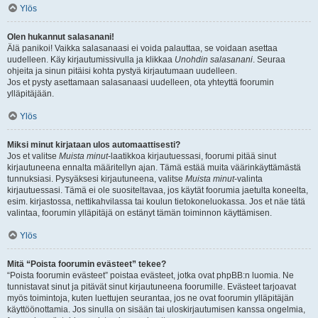
Ylös
Olen hukannut salasanani!
Älä panikoi! Vaikka salasanaasi ei voida palauttaa, se voidaan asettaa
uudelleen. Käy kirjautumissivulla ja klikkaa
Unohdin salasanani
. Seuraa
ohjeita ja sinun pitäisi kohta pystyä kirjautumaan uudelleen.
Jos et pysty asettamaan salasanaasi uudelleen, ota yhteyttä foorumin
ylläpitäjään.
Ylös
Miksi minut kirjataan ulos automaattisesti?
Jos et valitse
Muista minut
-laatikkoa kirjautuessasi, foorumi pitää sinut
kirjautuneena ennalta määritellyn ajan. Tämä estää muita väärinkäyttämästä
tunnuksiasi. Pysyäksesi kirjautuneena, valitse
Muista minut
-valinta
kirjautuessasi. Tämä ei ole suositeltavaa, jos käytät foorumia jaetulta koneelta,
esim. kirjastossa, nettikahvilassa tai koulun tietokoneluokassa. Jos et näe tätä
valintaa, foorumin ylläpitäjä on estänyt tämän toiminnon käyttämisen.
Ylös
Mitä “Poista foorumin evästeet” tekee?
“Poista foorumin evästeet” poistaa evästeet, jotka ovat phpBB:n luomia. Ne
tunnistavat sinut ja pitävät sinut kirjautuneena foorumille. Evästeet tarjoavat
myös toimintoja, kuten luettujen seurantaa, jos ne ovat foorumin ylläpitäjän
käyttöönottamia. Jos sinulla on sisään tai uloskirjautumisen kanssa ongelmia,