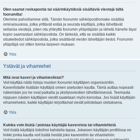
Olen saanut roskapostia tai väärinkäytöksiä sisältäviä viestejä tältä
foorumilta!
Olemme pahoillamme siitä. Tämän foorumin sähköpostilomake sisältää
ominaisuuksia, jotka yrittävät estää ja seurata käyttäjiä, jotka lähettävät
sellaisia viestejä, joten ota yhteyttä foorumin ylläpitäjään ja lähetä hänelle täysi
kopio saamastasi sähköpostista. On tärkeää, että se sisältää kaikki
otsaketiedot sähköpostista, jotka sisältävät viestin lähettäjän tiedot. Foorumin
ylläpitäjä voi sitten toimia tarpeen mukaan.
Ylös
Ystävät ja vihamiehet
Mitä ovat kaveri ja vihamieslistat?
Voit käyttää näitä listoja muiden foorumin käyttäjien organisointiin.
Kaverilistalle lisätään käyttäjiä omien asetusten kautta. Tämä auttaa nopeasti
näkemään jos he ovat paikalla ja yksityisviestien lähettämisessä. Teemasta
riippuen näiden käyttäjien viestit saatetaan myös korostaa. Jos lisäät käyttäjän
vihamieheksi, kaikki käyttäjän kirjoittamat viestit piilotetaan oletuksena.
Ylös
Kuinka voin lisätä / poistaa käyttäjiä kavereista tai vihamiehistä
Voit lisätä käyttäjiä listoihisi kahdella tapaa. Jokaisen käyttäjän profiilissa on
linkki jonka kautta voit lisätä heidät joko kavereihin tai vihamiehiin.