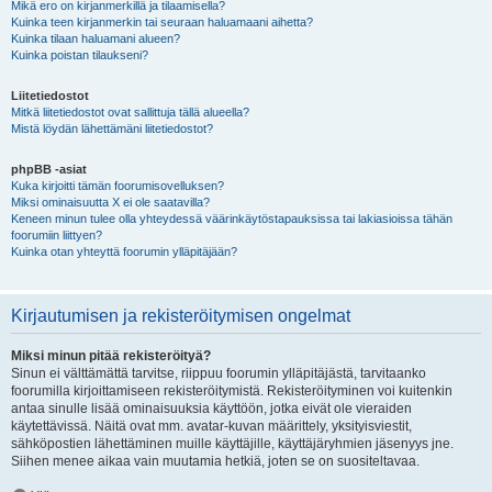
Mikä ero on kirjanmerkillä ja tilaamisella?
Kuinka teen kirjanmerkin tai seuraan haluamaani aihetta?
Kuinka tilaan haluamani alueen?
Kuinka poistan tilaukseni?
Liitetiedostot
Mitkä liitetiedostot ovat sallittuja tällä alueella?
Mistä löydän lähettämäni liitetiedostot?
phpBB -asiat
Kuka kirjoitti tämän foorumisovelluksen?
Miksi ominaisuutta X ei ole saatavilla?
Keneen minun tulee olla yhteydessä väärinkäytöstapauksissa tai lakiasioissa tähän
foorumiin liittyen?
Kuinka otan yhteyttä foorumin ylläpitäjään?
Kirjautumisen ja rekisteröitymisen ongelmat
Miksi minun pitää rekisteröityä?
Sinun ei välttämättä tarvitse, riippuu foorumin ylläpitäjästä, tarvitaanko
foorumilla kirjoittamiseen rekisteröitymistä. Rekisteröityminen voi kuitenkin
antaa sinulle lisää ominaisuuksia käyttöön, jotka eivät ole vieraiden
käytettävissä. Näitä ovat mm. avatar-kuvan määrittely, yksityisviestit,
sähköpostien lähettäminen muille käyttäjille, käyttäjäryhmien jäsenyys jne.
Siihen menee aikaa vain muutamia hetkiä, joten se on suositeltavaa.