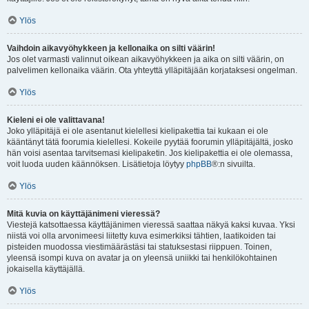
Ylös
Vaihdoin aikavyöhykkeen ja kellonaika on silti väärin!
Jos olet varmasti valinnut oikean aikavyöhykkeen ja aika on silti väärin, on
palvelimen kellonaika väärin. Ota yhteyttä ylläpitäjään korjataksesi ongelman.
Ylös
Kieleni ei ole valittavana!
Joko ylläpitäjä ei ole asentanut kielellesi kielipakettia tai kukaan ei ole
kääntänyt tätä foorumia kielellesi. Kokeile pyytää foorumin ylläpitäjältä, josko
hän voisi asentaa tarvitsemasi kielipaketin. Jos kielipakettia ei ole olemassa,
voit luoda uuden käännöksen. Lisätietoja löytyy
phpBB
®:n sivuilta.
Ylös
Mitä kuvia on käyttäjänimeni vieressä?
Viestejä katsottaessa käyttäjänimen vieressä saattaa näkyä kaksi kuvaa. Yksi
niistä voi olla arvonimeesi liitetty kuva esimerkiksi tähtien, laatikoiden tai
pisteiden muodossa viestimäärästäsi tai statuksestasi riippuen. Toinen,
yleensä isompi kuva on avatar ja on yleensä uniikki tai henkilökohtainen
jokaisella käyttäjällä.
Ylös