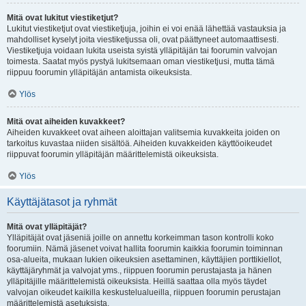
Mitä ovat lukitut viestiketjut?
Lukitut viestiketjut ovat viestiketjuja, joihin ei voi enää lähettää vastauksia ja
mahdolliset kyselyt joita viestiketjussa oli, ovat päättyneet automaattisesti.
Viestiketjuja voidaan lukita useista syistä ylläpitäjän tai foorumin valvojan
toimesta. Saatat myös pystyä lukitsemaan oman viestiketjusi, mutta tämä
riippuu foorumin ylläpitäjän antamista oikeuksista.
Ylös
Mitä ovat aiheiden kuvakkeet?
Aiheiden kuvakkeet ovat aiheen aloittajan valitsemia kuvakkeita joiden on
tarkoitus kuvastaa niiden sisältöä. Aiheiden kuvakkeiden käyttöoikeudet
riippuvat foorumin ylläpitäjän määrittelemistä oikeuksista.
Ylös
Käyttäjätasot ja ryhmät
Mitä ovat ylläpitäjät?
Ylläpitäjät ovat jäseniä joille on annettu korkeimman tason kontrolli koko
foorumiin. Nämä jäsenet voivat hallita foorumin kaikkia foorumin toiminnan
osa-alueita, mukaan lukien oikeuksien asettaminen, käyttäjien porttikiellot,
käyttäjäryhmät ja valvojat yms., riippuen foorumin perustajasta ja hänen
ylläpitäjille määrittelemistä oikeuksista. Heillä saattaa olla myös täydet
valvojan oikeudet kaikilla keskustelualueilla, riippuen foorumin perustajan
määrittelemistä asetuksista.