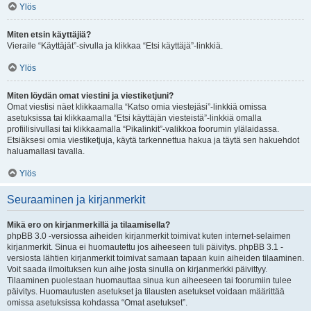
Ylös
Miten etsin käyttäjiä?
Vieraile “Käyttäjät”-sivulla ja klikkaa “Etsi käyttäjä”-linkkiä.
Ylös
Miten löydän omat viestini ja viestiketjuni?
Omat viestisi näet klikkaamalla “Katso omia viestejäsi”-linkkiä omissa
asetuksissa tai klikkaamalla “Etsi käyttäjän viesteistä”-linkkiä omalla
profiilisivullasi tai klikkaamalla “Pikalinkit”-valikkoa foorumin ylälaidassa.
Etsiäksesi omia viestiketjuja, käytä tarkennettua hakua ja täytä sen hakuehdot
haluamallasi tavalla.
Ylös
Seuraaminen ja kirjanmerkit
Mikä ero on kirjanmerkillä ja tilaamisella?
phpBB 3.0 -versiossa aiheiden kirjanmerkit toimivat kuten internet-selaimen
kirjanmerkit. Sinua ei huomautettu jos aiheeseen tuli päivitys. phpBB 3.1 -
versiosta lähtien kirjanmerkit toimivat samaan tapaan kuin aiheiden tilaaminen.
Voit saada ilmoituksen kun aihe josta sinulla on kirjanmerkki päivittyy.
Tilaaminen puolestaan huomauttaa sinua kun aiheeseen tai foorumiin tulee
päivitys. Huomautusten asetukset ja tilausten asetukset voidaan määrittää
omissa asetuksissa kohdassa “Omat asetukset”.