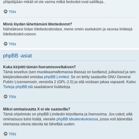
ylläpitäjään mikäli et ole varma mitkä tiedostot ovat sallittuja..
Ylös
Mistä löydän lähettämäni liitetiedostot?
Nähdäksesi listan liitetiedostoistasi, mene omiin asetuksiin ja seuraa linkkejä
liitetiedostot-osioon.
Ylös
phpBB -asiat
Kuka kirjoitti tämän foorumisovelluksen?
Tämä sovellus (sen muokkaamattomassa tilassa) on tuottanut, julkaissut ja sen
tekijänoikeudet omistaa
phpBB Limited
. Se on tehty saataville GNU General
Public Licensenssin, versiolla 2 (GPL-2.0) ja sitä voidaan jakaa vapaasti. Katso
Tietoja phpBB:stä
saadaksesi lisätietoja.
Ylös
Miksi ominaisuutta X ei ole saatavilla?
Tämä ohjelmisto on phpBB Limitedin kirjoittama ja lisensoima. Jos uskot, että
ominaisuus tulisi lisätä, vieraile
phpBB ideakeskuksessa
, jossa voit äänestää
olemassa olevia ideoita tai lähettää uuden.
Ylös