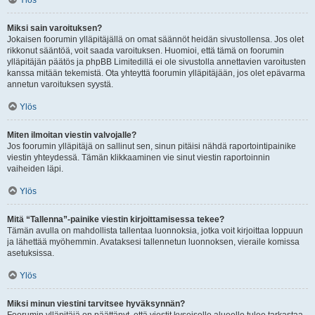
Ylös
Miksi sain varoituksen?
Jokaisen foorumin ylläpitäjällä on omat säännöt heidän sivustollensa. Jos olet
rikkonut sääntöä, voit saada varoituksen. Huomioi, että tämä on foorumin
ylläpitäjän päätös ja phpBB Limitedillä ei ole sivustolla annettavien varoitusten
kanssa mitään tekemistä. Ota yhteyttä foorumin ylläpitäjään, jos olet epävarma
annetun varoituksen syystä.
Ylös
Miten ilmoitan viestin valvojalle?
Jos foorumin ylläpitäjä on sallinut sen, sinun pitäisi nähdä raportointipainike
viestin yhteydessä. Tämän klikkaaminen vie sinut viestin raportoinnin
vaiheiden läpi.
Ylös
Mitä “Tallenna”-painike viestin kirjoittamisessa tekee?
Tämän avulla on mahdollista tallentaa luonnoksia, jotka voit kirjoittaa loppuun
ja lähettää myöhemmin. Avataksesi tallennetun luonnoksen, vieraile komissa
asetuksissa.
Ylös
Miksi minun viestini tarvitsee hyväksynnän?