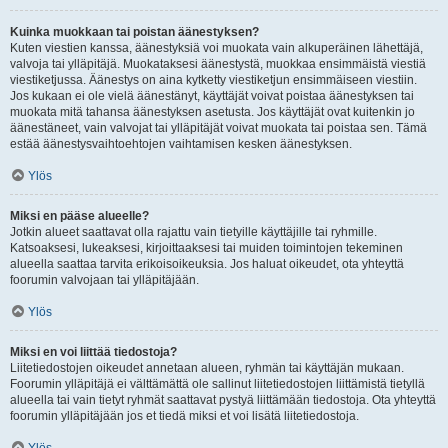
Kuinka muokkaan tai poistan äänestyksen?
Kuten viestien kanssa, äänestyksiä voi muokata vain alkuperäinen lähettäjä,
valvoja tai ylläpitäjä. Muokataksesi äänestystä, muokkaa ensimmäistä viestiä
viestiketjussa. Äänestys on aina kytketty viestiketjun ensimmäiseen viestiin.
Jos kukaan ei ole vielä äänestänyt, käyttäjät voivat poistaa äänestyksen tai
muokata mitä tahansa äänestyksen asetusta. Jos käyttäjät ovat kuitenkin jo
äänestäneet, vain valvojat tai ylläpitäjät voivat muokata tai poistaa sen. Tämä
estää äänestysvaihtoehtojen vaihtamisen kesken äänestyksen.
Ylös
Miksi en pääse alueelle?
Jotkin alueet saattavat olla rajattu vain tietyille käyttäjille tai ryhmille.
Katsoaksesi, lukeaksesi, kirjoittaaksesi tai muiden toimintojen tekeminen
alueella saattaa tarvita erikoisoikeuksia. Jos haluat oikeudet, ota yhteyttä
foorumin valvojaan tai ylläpitäjään.
Ylös
Miksi en voi liittää tiedostoja?
Liitetiedostojen oikeudet annetaan alueen, ryhmän tai käyttäjän mukaan.
Foorumin ylläpitäjä ei välttämättä ole sallinut liitetiedostojen liittämistä tietyllä
alueella tai vain tietyt ryhmät saattavat pystyä liittämään tiedostoja. Ota yhteyttä
foorumin ylläpitäjään jos et tiedä miksi et voi lisätä liitetiedostoja.