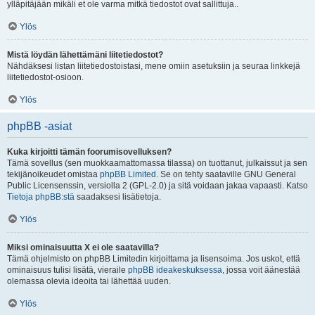
ylläpitäjään mikäli et ole varma mitkä tiedostot ovat sallittuja..
Ylös
Mistä löydän lähettämäni liitetiedostot?
Nähdäksesi listan liitetiedostoistasi, mene omiin asetuksiin ja seuraa linkkejä
liitetiedostot-osioon.
Ylös
phpBB -asiat
Kuka kirjoitti tämän foorumisovelluksen?
Tämä sovellus (sen muokkaamattomassa tilassa) on tuottanut, julkaissut ja sen
tekijänoikeudet omistaa
phpBB Limited
. Se on tehty saataville GNU General
Public Licensenssin, versiolla 2 (GPL-2.0) ja sitä voidaan jakaa vapaasti. Katso
Tietoja phpBB:stä
saadaksesi lisätietoja.
Ylös
Miksi ominaisuutta X ei ole saatavilla?
Tämä ohjelmisto on phpBB Limitedin kirjoittama ja lisensoima. Jos uskot, että
ominaisuus tulisi lisätä, vieraile
phpBB ideakeskuksessa
, jossa voit äänestää
olemassa olevia ideoita tai lähettää uuden.
Ylös