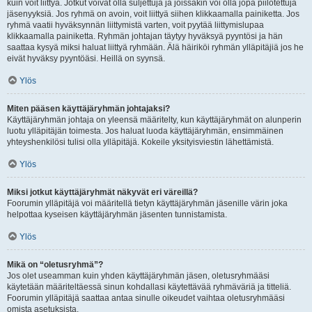
kuin voit liittyä. Jotkut voivat olla suljettuja ja joissakin voi olla jopa piilotettuja
jäsenyyksiä. Jos ryhmä on avoin, voit liittyä siihen klikkaamalla painiketta. Jos
ryhmä vaatii hyväksynnän liittymistä varten, voit pyytää liittymislupaa
klikkaamalla painiketta. Ryhmän johtajan täytyy hyväksyä pyyntösi ja hän
saattaa kysyä miksi haluat liittyä ryhmään. Älä häiriköi ryhmän ylläpitäjiä jos he
eivät hyväksy pyyntöäsi. Heillä on syynsä.
Ylös
Miten pääsen käyttäjäryhmän johtajaksi?
Käyttäjäryhmän johtaja on yleensä määritelty, kun käyttäjäryhmät on alunperin
luotu ylläpitäjän toimesta. Jos haluat luoda käyttäjäryhmän, ensimmäinen
yhteyshenkilösi tulisi olla ylläpitäjä. Kokeile yksityisviestin lähettämistä.
Ylös
Miksi jotkut käyttäjäryhmät näkyvät eri väreillä?
Foorumin ylläpitäjä voi määritellä tietyn käyttäjäryhmän jäsenille värin joka
helpottaa kyseisen käyttäjäryhmän jäsenten tunnistamista.
Ylös
Mikä on “oletusryhmä”?
Jos olet useamman kuin yhden käyttäjäryhmän jäsen, oletusryhmääsi
käytetään määriteltäessä sinun kohdallasi käytettävää ryhmäväriä ja titteliä.
Foorumin ylläpitäjä saattaa antaa sinulle oikeudet vaihtaa oletusryhmääsi
omista asetuksista.