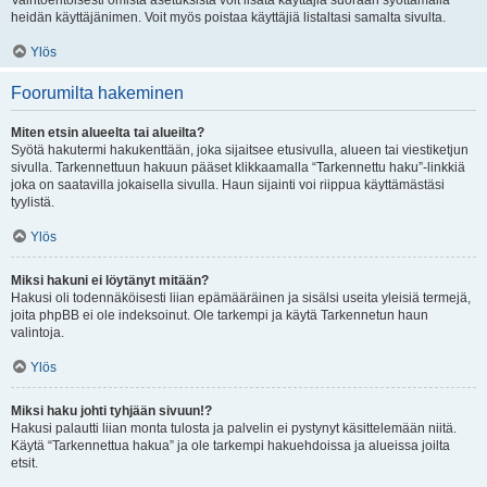
Vaihtoehtoisesti omista asetuksista voit lisätä käyttäjiä suoraan syöttämällä
heidän käyttäjänimen. Voit myös poistaa käyttäjiä listaltasi samalta sivulta.
Ylös
Foorumilta hakeminen
Miten etsin alueelta tai alueilta?
Syötä hakutermi hakukenttään, joka sijaitsee etusivulla, alueen tai viestiketjun
sivulla. Tarkennettuun hakuun pääset klikkaamalla “Tarkennettu haku”-linkkiä
joka on saatavilla jokaisella sivulla. Haun sijainti voi riippua käyttämästäsi
tyylistä.
Ylös
Miksi hakuni ei löytänyt mitään?
Hakusi oli todennäköisesti liian epämääräinen ja sisälsi useita yleisiä termejä,
joita phpBB ei ole indeksoinut. Ole tarkempi ja käytä Tarkennetun haun
valintoja.
Ylös
Miksi haku johti tyhjään sivuun!?
Hakusi palautti liian monta tulosta ja palvelin ei pystynyt käsittelemään niitä.
Käytä “Tarkennettua hakua” ja ole tarkempi hakuehdoissa ja alueissa joilta
etsit.