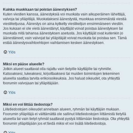
Kuinka muokkaan tai poistan äänestyksen?
Kuten viestien kanssa, äänestyksiä voi muokata vain alkuperäinen lähettäjä,
valvoja tai ylläpitäjä. Muokataksesi äänestystä, muokkaa ensimmäistä viestiä
viestiketjussa. Äänestys on aina kytketty viestiketjun ensimmäiseen viestiin.
Jos kukaan ei ole vielä äänestänyt, käyttäjät voivat poistaa äänestyksen tai
muokata mitä tahansa äänestyksen asetusta. Jos käyttäjät ovat kuitenkin jo
äänestäneet, vain valvojat tai ylläpitäjät voivat muokata tai poistaa sen. Tämä
estää äänestysvaihtoehtojen vaihtamisen kesken äänestyksen.
Ylös
Miksi en pääse alueelle?
Jotkin alueet saattavat olla rajattu vain tietyille käyttäjille tai ryhmille.
Katsoaksesi, lukeaksesi, kirjoittaaksesi tai muiden toimintojen tekeminen
alueella saattaa tarvita erikoisoikeuksia. Jos haluat oikeudet, ota yhteyttä
foorumin valvojaan tai ylläpitäjään.
Ylös
Miksi en voi liittää tiedostoja?
Liitetiedostojen oikeudet annetaan alueen, ryhmän tai käyttäjän mukaan.
Foorumin ylläpitäjä ei välttämättä ole sallinut liitetiedostojen liittämistä tietyllä
alueella tai vain tietyt ryhmät saattavat pystyä liittämään tiedostoja. Ota yhteyttä
foorumin ylläpitäjään jos et tiedä miksi et voi lisätä liitetiedostoja.