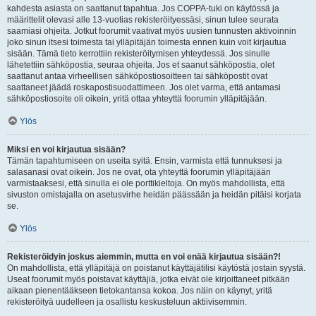
kahdesta asiasta on saattanut tapahtua. Jos COPPA-tuki on käytössä ja
määrittelit olevasi alle 13-vuotias rekisteröityessäsi, sinun tulee seurata
saamiasi ohjeita. Jotkut foorumit vaativat myös uusien tunnusten aktivoinnin
joko sinun itsesi toimesta tai ylläpitäjän toimesta ennen kuin voit kirjautua
sisään. Tämä tieto kerrottiin rekisteröitymisen yhteydessä. Jos sinulle
lähetettiin sähköpostia, seuraa ohjeita. Jos et saanut sähköpostia, olet
saattanut antaa virheellisen sähköpostiosoitteen tai sähköpostit ovat
saattaneet jäädä roskapostisuodattimeen. Jos olet varma, että antamasi
sähköpostiosoite oli oikein, yritä ottaa yhteyttä foorumin ylläpitäjään.
Ylös
Miksi en voi kirjautua sisään?
Tämän tapahtumiseen on useita syitä. Ensin, varmista että tunnuksesi ja
salasanasi ovat oikein. Jos ne ovat, ota yhteyttä foorumin ylläpitäjään
varmistaaksesi, että sinulla ei ole porttikieltoja. On myös mahdollista, että
sivuston omistajalla on asetusvirhe heidän päässään ja heidän pitäisi korjata
se.
Ylös
Rekisteröidyin joskus aiemmin, mutta en voi enää kirjautua sisään?!
On mahdollista, että ylläpitäjä on poistanut käyttäjätilisi käytöstä jostain syystä.
Useat foorumit myös poistavat käyttäjiä, jotka eivät ole kirjoittaneet pitkään
aikaan pienentääkseen tietokantansa kokoa. Jos näin on käynyt, yritä
rekisteröityä uudelleen ja osallistu keskusteluun aktiivisemmin.