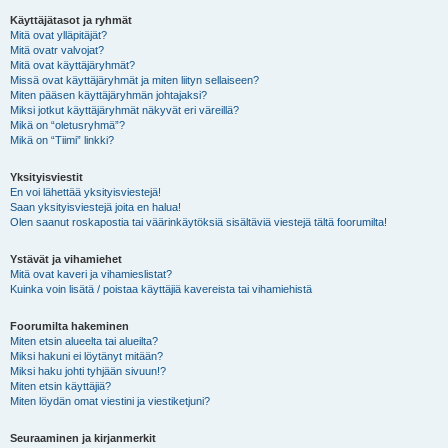
Käyttäjätasot ja ryhmät
Mitä ovat ylläpitäjät?
Mitä ovatr valvojat?
Mitä ovat käyttäjäryhmät?
Missä ovat käyttäjäryhmät ja miten liityn sellaiseen?
Miten pääsen käyttäjäryhmän johtajaksi?
Miksi jotkut käyttäjäryhmät näkyvät eri väreillä?
Mikä on “oletusryhmä”?
Mikä on “Tiimi” linkki?
Yksityisviestit
En voi lähettää yksityisviestejä!
Saan yksityisviestejä joita en halua!
Olen saanut roskapostia tai väärinkäytöksiä sisältäviä viestejä tältä foorumilta!
Ystävät ja vihamiehet
Mitä ovat kaveri ja vihamieslistat?
Kuinka voin lisätä / poistaa käyttäjiä kavereista tai vihamiehistä
Foorumilta hakeminen
Miten etsin alueelta tai alueilta?
Miksi hakuni ei löytänyt mitään?
Miksi haku johti tyhjään sivuun!?
Miten etsin käyttäjiä?
Miten löydän omat viestini ja viestiketjuni?
Seuraaminen ja kirjanmerkit