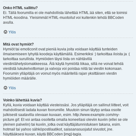
Onko HTML sallittu?
Ei. Tällä foorumilla ei ole mahdollista lähettää HTML:ää siten, että se toimisi
HTML-koodina. Yleisimmät HTML-muotoilut voi kuitenkin tehdä BBCoden
avulla.
Ylös
Mitä ovat hymiöt?
Hymiöt tai emoticonit ovat pieniä kuvia joita voidaan käyttää tunteiden
ilmaisemiseen lyhyitä koodeja käyttämällä. Esimerkiksi :) tarkoittaa iloista ja :(
tarkoittaa surullista. Hymiöiden täysi lista on nähtävillä
viestinlähetyslomakkeessa. Älä käytä hymiöitä liikaa, sillä ne voivat tehdä
viestistä lukukelvottoman ja valvoja voi poistaa niitä tai viestin kokonaan.
Foorumin ylläpitäjä on voinut myös määritellä rajan yksittäisen viestin
hymiöiden määrälle.
Ylös
Voinko lähettää kuvia?
Kyllä, kuvia voidaan käyttää viesteissäsi. Jos ylläpitäjä on sallinut liitteet, voit
mahdollisesti ladata kuvan foorumille. Muutoin sinun täytyy antaa osoite
julkisesti saatavilla olevaan kuvaan, esim. http://www.example.com/my-
picture.gif. Et voi antaa osoitetta omalla koneellasi oleviin kuviin (ellei se ole
yleinen palvelin) tai kuviin, jotka ovat käyttäjätunnistuksen takana, esim.
hotmail tai yahoo sähköpostilaatikot, salasanasuojatut sivustot, jne.
Näyttääksesi kuvan, käytä BBCoden [img]-tagia.