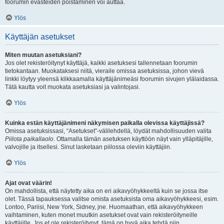
foorumin evästeiden poistaminen voi auttaa.
Ylös
Käyttäjän asetukset
Miten muutan asetuksiani?
Jos olet rekisteröitynyt käyttäjä, kaikki asetuksesi tallennetaan foorumin
tietokantaan. Muokataksesi niitä, vieraile omissa asetuksissa, johon vievä
linkki löytyy yleensä klikkaamalla käyttäjänimeäsi foorumin sivujen ylälaidassa.
Tätä kautta voit muokata asetuksiasi ja valintojasi.
Ylös
Kuinka estän käyttäjänimeni näkymisen paikalla olevissa käyttäjissä?
Omissa asetuksissasi, “Asetukset”-välilehdellä, löydät mahdollisuuden valita
Piilota paikallaolo
. Ottamalla tämän asetuksen käyttöön näyt vain ylläpitäjille,
valvojille ja itsellesi. Sinut lasketaan piilossa oleviin käyttäjiin.
Ylös
Ajat ovat väärin!
On mahdollista, että näytetty aika on eri aikavyöhykkeeltä kuin se jossa itse
olet. Tässä tapauksessa valitse omista asetuksista oma aikavyöhykkeesi, esim.
Lontoo, Pariisi, New York, Sidney, jne. Huomaathan, että aikavyöhykkeen
vaihtaminen, kuten monet muutkin asetukset ovat vain rekisteröityneille
käyttäjille. Jos et ole rekisteröitynyt, tämä on hyvä aika tehdä niin.