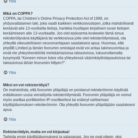
Ylös
Mikä on COPPA?
COPPA, tai Children’s Online Privacy Protection Act of 1998, on
yhdysvaltalainen laki, joka vaatii kaikkien verkkosivustojen, jotka mahdollisesti
keräävät alle 13-vuotiailta tietoja, hankkia huoltajan kirjallisen luvan tietojen
keräämiseen alle 13-vuotiaalta. Jos olet epävarma koskeeko tämä sinua
rekisteröityvänä käyttäjänä tai verkkosivua jolle olet rekisteröitymässä, ota
yhteyttä oikeudelliseen neuvonantajaan saadaksesi apua. Huomaa, että
phpBB Limited ja tämän foorumin omistajat eivät voi antaa lakineuvontaa ja
eivät ole yhteyshenkilöitä minkäänlaisissa lakiasioissa, lukuunottamatta
kysymystä “Keneen minun tulee olla yhteydessä väärinkäytöstapauksissa tai
lakiasioissa tähän foorumiin liittyen?”.
Ylös
Miksi en voi rekisteröityä?
On mahdollista, että foorumin ylläpitäjä on poistanut rekisteröinnin käytöstä
estääkseen uusia vierailijoita rekisteröitymästä. Foorumin ylläpitäjä on voinut
myös asettaa porttikiellon IP-osoitteellesi tai estänyt valitsemasi
käyttäjätunnuksen rekisteröinnin. Ota yhteyttä foorumin ylläpitäjään saadaksesi
apua.
Ylös
Rekisteröidyin, mutta en voi kirjautua!
Tarkista ensin käyttäjätunnuksesi ja salasanasi. Jos ne ovat oikein, yksi