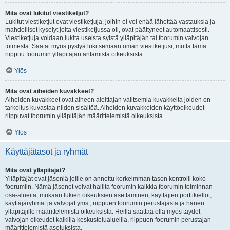
Mitä ovat lukitut viestiketjut?
Lukitut viestiketjut ovat viestiketjuja, joihin ei voi enää lähettää vastauksia ja
mahdolliset kyselyt joita viestiketjussa oli, ovat päättyneet automaattisesti.
Viestiketjuja voidaan lukita useista syistä ylläpitäjän tai foorumin valvojan
toimesta. Saatat myös pystyä lukitsemaan oman viestiketjusi, mutta tämä
riippuu foorumin ylläpitäjän antamista oikeuksista.
Ylös
Mitä ovat aiheiden kuvakkeet?
Aiheiden kuvakkeet ovat aiheen aloittajan valitsemia kuvakkeita joiden on
tarkoitus kuvastaa niiden sisältöä. Aiheiden kuvakkeiden käyttöoikeudet
riippuvat foorumin ylläpitäjän määrittelemistä oikeuksista.
Ylös
Käyttäjätasot ja ryhmät
Mitä ovat ylläpitäjät?
Ylläpitäjät ovat jäseniä joille on annettu korkeimman tason kontrolli koko
foorumiin. Nämä jäsenet voivat hallita foorumin kaikkia foorumin toiminnan
osa-alueita, mukaan lukien oikeuksien asettaminen, käyttäjien porttikiellot,
käyttäjäryhmät ja valvojat yms., riippuen foorumin perustajasta ja hänen
ylläpitäjille määrittelemistä oikeuksista. Heillä saattaa olla myös täydet
valvojan oikeudet kaikilla keskustelualueilla, riippuen foorumin perustajan
määrittelemistä asetuksista.