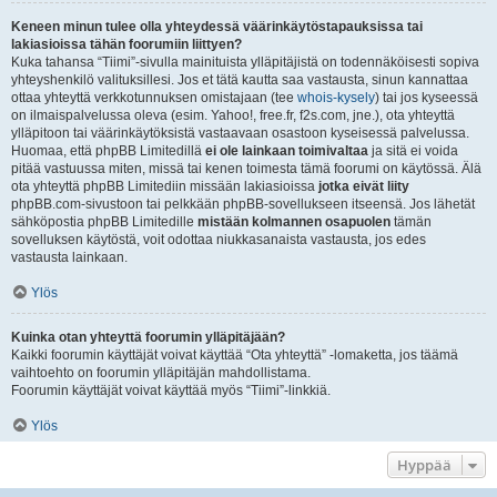
Keneen minun tulee olla yhteydessä väärinkäytöstapauksissa tai
lakiasioissa tähän foorumiin liittyen?
Kuka tahansa “Tiimi”-sivulla mainituista ylläpitäjistä on todennäköisesti sopiva
yhteyshenkilö valituksillesi. Jos et tätä kautta saa vastausta, sinun kannattaa
ottaa yhteyttä verkkotunnuksen omistajaan (tee
whois-kysely
) tai jos kyseessä
on ilmaispalvelussa oleva (esim. Yahoo!, free.fr, f2s.com, jne.), ota yhteyttä
ylläpitoon tai väärinkäytöksistä vastaavaan osastoon kyseisessä palvelussa.
Huomaa, että phpBB Limitedillä
ei ole lainkaan toimivaltaa
ja sitä ei voida
pitää vastuussa miten, missä tai kenen toimesta tämä foorumi on käytössä. Älä
ota yhteyttä phpBB Limitediin missään lakiasioissa
jotka eivät liity
phpBB.com-sivustoon tai pelkkään phpBB-sovellukseen itseensä. Jos lähetät
sähköpostia phpBB Limitedille
mistään kolmannen osapuolen
tämän
sovelluksen käytöstä, voit odottaa niukkasanaista vastausta, jos edes
vastausta lainkaan.
Ylös
Kuinka otan yhteyttä foorumin ylläpitäjään?
Kaikki foorumin käyttäjät voivat käyttää “Ota yhteyttä” -lomaketta, jos täämä
vaihtoehto on foorumin ylläpitäjän mahdollistama.
Foorumin käyttäjät voivat käyttää myös “Tiimi”-linkkiä.
Ylös
Hyppää