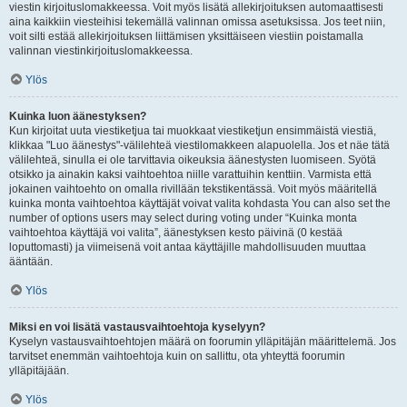
viestin kirjoituslomakkeessa. Voit myös lisätä allekirjoituksen automaattisesti
aina kaikkiin viesteihisi tekemällä valinnan omissa asetuksissa. Jos teet niin,
voit silti estää allekirjoituksen liittämisen yksittäiseen viestiin poistamalla
valinnan viestinkirjoituslomakkeessa.
Ylös
Kuinka luon äänestyksen?
Kun kirjoitat uuta viestiketjua tai muokkaat viestiketjun ensimmäistä viestiä,
klikkaa "Luo äänestys"-välilehteä viestilomakkeen alapuolella. Jos et näe tätä
välilehteä, sinulla ei ole tarvittavia oikeuksia äänestysten luomiseen. Syötä
otsikko ja ainakin kaksi vaihtoehtoa niille varattuihin kenttiin. Varmista että
jokainen vaihtoehto on omalla rivillään tekstikentässä. Voit myös määritellä
kuinka monta vaihtoehtoa käyttäjät voivat valita kohdasta You can also set the
number of options users may select during voting under “Kuinka monta
vaihtoehtoa käyttäjä voi valita”, äänestyksen kesto päivinä (0 kestää
loputtomasti) ja viimeisenä voit antaa käyttäjille mahdollisuuden muuttaa
ääntään.
Ylös
Miksi en voi lisätä vastausvaihtoehtoja kyselyyn?
Kyselyn vastausvaihtoehtojen määrä on foorumin ylläpitäjän määrittelemä. Jos
tarvitset enemmän vaihtoehtoja kuin on sallittu, ota yhteyttä foorumin
ylläpitäjään.
Ylös