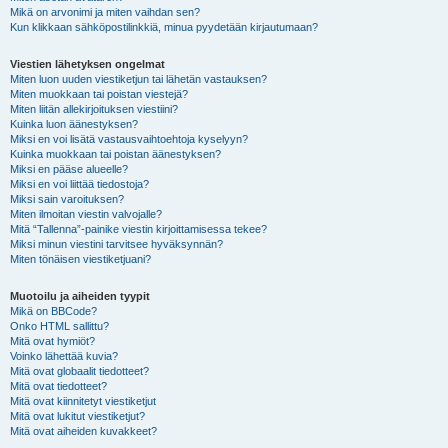
Mikä on arvonimi ja miten vaihdan sen?
Kun klikkaan sähköpostilinkkiä, minua pyydetään kirjautumaan?
Viestien lähetyksen ongelmat
Miten luon uuden viestiketjun tai lähetän vastauksen?
Miten muokkaan tai poistan viestejä?
Miten liitän allekirjoituksen viestiini?
Kuinka luon äänestyksen?
Miksi en voi lisätä vastausvaihtoehtoja kyselyyn?
Kuinka muokkaan tai poistan äänestyksen?
Miksi en pääse alueelle?
Miksi en voi liittää tiedostoja?
Miksi sain varoituksen?
Miten ilmoitan viestin valvojalle?
Mitä “Tallenna”-painike viestin kirjoittamisessa tekee?
Miksi minun viestini tarvitsee hyväksynnän?
Miten tönäisen viestiketjuani?
Muotoilu ja aiheiden tyypit
Mikä on BBCode?
Onko HTML sallittu?
Mitä ovat hymiöt?
Voinko lähettää kuvia?
Mitä ovat globaalit tiedotteet?
Mitä ovat tiedotteet?
Mitä ovat kiinnitetyt viestiketjut
Mitä ovat lukitut viestiketjut?
Mitä ovat aiheiden kuvakkeet?