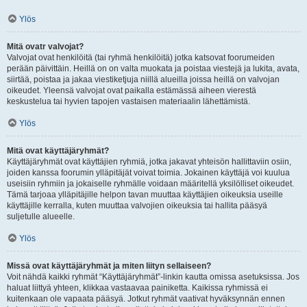
Ylös
Mitä ovatr valvojat?
Valvojat ovat henkilöitä (tai ryhmä henkilöitä) jotka katsovat foorumeiden
perään päivittäin. Heillä on on valta muokata ja poistaa viestejä ja lukita, avata,
siirtää, poistaa ja jakaa viestiketjuja niillä alueilla joissa heillä on valvojan
oikeudet. Yleensä valvojat ovat paikalla estämässä aiheen vierestä
keskustelua tai hyvien tapojen vastaisen materiaalin lähettämistä.
Ylös
Mitä ovat käyttäjäryhmät?
Käyttäjäryhmät ovat käyttäjien ryhmiä, jotka jakavat yhteisön hallittaviin osiin,
joiden kanssa foorumin ylläpitäjät voivat toimia. Jokainen käyttäjä voi kuulua
useisiin ryhmiin ja jokaiselle ryhmälle voidaan määritellä yksilölliset oikeudet.
Tämä tarjoaa ylläpitäjille helpon tavan muuttaa käyttäjien oikeuksia useille
käyttäjille kerralla, kuten muuttaa valvojien oikeuksia tai hallita pääsyä
suljetulle alueelle.
Ylös
Missä ovat käyttäjäryhmät ja miten liityn sellaiseen?
Voit nähdä kaikki ryhmät “Käyttäjäryhmät”-linkin kautta omissa asetuksissa. Jos
haluat liittyä yhteen, klikkaa vastaavaa painiketta. Kaikissa ryhmissä ei
kuitenkaan ole vapaata pääsyä. Jotkut ryhmät vaativat hyväksynnän ennen