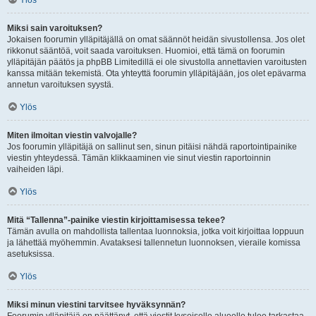
Ylös
Miksi sain varoituksen?
Jokaisen foorumin ylläpitäjällä on omat säännöt heidän sivustollensa. Jos olet
rikkonut sääntöä, voit saada varoituksen. Huomioi, että tämä on foorumin
ylläpitäjän päätös ja phpBB Limitedillä ei ole sivustolla annettavien varoitusten
kanssa mitään tekemistä. Ota yhteyttä foorumin ylläpitäjään, jos olet epävarma
annetun varoituksen syystä.
Ylös
Miten ilmoitan viestin valvojalle?
Jos foorumin ylläpitäjä on sallinut sen, sinun pitäisi nähdä raportointipainike
viestin yhteydessä. Tämän klikkaaminen vie sinut viestin raportoinnin
vaiheiden läpi.
Ylös
Mitä “Tallenna”-painike viestin kirjoittamisessa tekee?
Tämän avulla on mahdollista tallentaa luonnoksia, jotka voit kirjoittaa loppuun
ja lähettää myöhemmin. Avataksesi tallennetun luonnoksen, vieraile komissa
asetuksissa.
Ylös
Miksi minun viestini tarvitsee hyväksynnän?