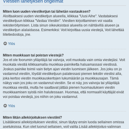
Viestien lähetyksen ongelmat
Miten luon uuden viestiketjun tai lähetän vastauksen?
Aloittaaksesi uuden viestiketjun alueella, klikkaa "Uusi Aihe". Vastataksesi
viestiketjuun klikkaa "Vastaa Viestiin". Viestien kirjoittaminen voi vaatia
rekisteröitymisen. Lista sinun oikeuksistasi alueella on nähtävillä alueen ja
viestiketjun alalaidassa. Esimerkiksi: Voit kirjoittaa uusia viestejä, Voit lähettää
liitetiedostoja, jne.
Ylös
Miten muokkaan tai poistan viestejä?
Jos et ole foorumin ylläpitäjä tai valvoja, voit muokata vain omia viestejäsi. Voit
muokata viestiä klikkaamalla muokkaa-painiketta haluamassasi viestissä.
Joskus painike toimii vain tietyn ajan viestin luomisen jälkeen. Jos joku on jo
vastannut viestiin, löydät viestiketjuun palatessasi pienen tekstin viestisi alla,
joka kertoo viestin muokkauskertojen lukumäärän ja muokkausajan. Tämä
näkyy vain jos joku on vastannut viestiin. Se ei näy, jos valvoja tai ylläpitäjä
muokkaa viestiä, mutta he saattavat jättää pienen huomautuksen viestin
muokkaamisen syistä niin halutessaan. Huomaa, että normaalit käyttäjät eivät
voi poistaa viestejä, jos niihin on joku vastannut.
Ylös
Miten liitän allekirjoituksen viestiini?
Lisätäksesi allekirjoituksen viestiisi, sinun täytyy ensin luoda sellainen omissa
asetuksissa. Kun olet luonut sellaisen, voit valita
Lisää allekirjoitus
-valinnan