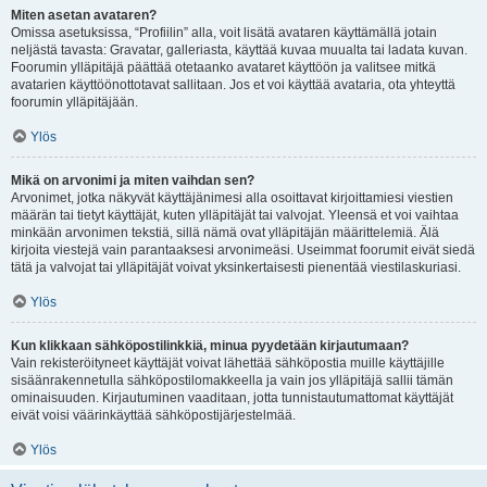
Miten asetan avataren?
Omissa asetuksissa, “Profiilin” alla, voit lisätä avataren käyttämällä jotain
neljästä tavasta: Gravatar, galleriasta, käyttää kuvaa muualta tai ladata kuvan.
Foorumin ylläpitäjä päättää otetaanko avataret käyttöön ja valitsee mitkä
avatarien käyttöönottotavat sallitaan. Jos et voi käyttää avataria, ota yhteyttä
foorumin ylläpitäjään.
Ylös
Mikä on arvonimi ja miten vaihdan sen?
Arvonimet, jotka näkyvät käyttäjänimesi alla osoittavat kirjoittamiesi viestien
määrän tai tietyt käyttäjät, kuten ylläpitäjät tai valvojat. Yleensä et voi vaihtaa
minkään arvonimen tekstiä, sillä nämä ovat ylläpitäjän määrittelemiä. Älä
kirjoita viestejä vain parantaaksesi arvonimeäsi. Useimmat foorumit eivät siedä
tätä ja valvojat tai ylläpitäjät voivat yksinkertaisesti pienentää viestilaskuriasi.
Ylös
Kun klikkaan sähköpostilinkkiä, minua pyydetään kirjautumaan?
Vain rekisteröityneet käyttäjät voivat lähettää sähköpostia muille käyttäjille
sisäänrakennetulla sähköpostilomakkeella ja vain jos ylläpitäjä sallii tämän
ominaisuuden. Kirjautuminen vaaditaan, jotta tunnistautumattomat käyttäjät
eivät voisi väärinkäyttää sähköpostijärjestelmää.
Ylös