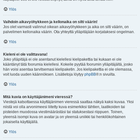
Ylös
Vaihdoin aikavyöhykkeen ja kellonaika on silti väärin!
Jos olet varmasti valinnut oikean aikavyöhykkeen ja aika on silti väärin, on
palvelimen kellonaika väärin. Ota yhteyttä ylläpitäjään korjataksesi ongelman.
Ylös
Kieleni ei ole valittavana!
Joko ylläpitäjä ei ole asentanut kielellesi kielipakettia tai kukaan ei ole
kääntänyt tätä foorumia kielellesi. Kokeile pyytää foorumin ylläpitäjältä, josko
hän voisi asentaa tarvitsemasi kielipaketin. Jos kielipakettia ei ole olemassa,
voit luoda uuden käännöksen. Lisätietoja löytyy
phpBB
®:n sivuilta.
Ylös
Mitä kuvia on käyttäjänimeni vieressä?
Viestejä katsottaessa käyttäjänimen vieressä saattaa näkyä kaksi kuvaa. Yksi
niistä voi olla arvonimeesi liitetty kuva esimerkiksi tähtien, laatikoiden tai
pisteiden muodossa viestimäärästäsi tai statuksestasi riippuen. Toinen,
yleensä isompi kuva on avatar ja on yleensä uniikki tai henkilökohtainen
jokaisella käyttäjällä.
Ylös