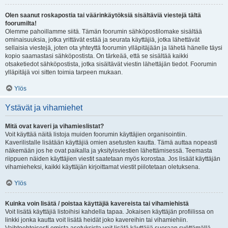
Olen saanut roskapostia tai väärinkäytöksiä sisältäviä viestejä tältä
foorumilta!
Olemme pahoillamme siitä. Tämän foorumin sähköpostilomake sisältää
ominaisuuksia, jotka yrittävät estää ja seurata käyttäjiä, jotka lähettävät
sellaisia viestejä, joten ota yhteyttä foorumin ylläpitäjään ja lähetä hänelle täysi
kopio saamastasi sähköpostista. On tärkeää, että se sisältää kaikki
otsaketiedot sähköpostista, jotka sisältävät viestin lähettäjän tiedot. Foorumin
ylläpitäjä voi sitten toimia tarpeen mukaan.
Ylös
Ystävät ja vihamiehet
Mitä ovat kaveri ja vihamieslistat?
Voit käyttää näitä listoja muiden foorumin käyttäjien organisointiin.
Kaverilistalle lisätään käyttäjiä omien asetusten kautta. Tämä auttaa nopeasti
näkemään jos he ovat paikalla ja yksityisviestien lähettämisessä. Teemasta
riippuen näiden käyttäjien viestit saatetaan myös korostaa. Jos lisäät käyttäjän
vihamieheksi, kaikki käyttäjän kirjoittamat viestit piilotetaan oletuksena.
Ylös
Kuinka voin lisätä / poistaa käyttäjiä kavereista tai vihamiehistä
Voit lisätä käyttäjiä listoihisi kahdella tapaa. Jokaisen käyttäjän profiilissa on
linkki jonka kautta voit lisätä heidät joko kavereihin tai vihamiehiin.