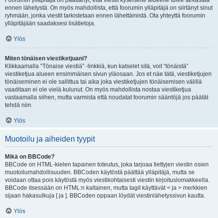
Foorumin ylläpitäjä on päättänyt, että viestit kyseiselle alueelle tulee tarkastaa
ennen lähetystä. On myös mahdollista, että foorumin ylläpitäjä on siirtänyt sinut
ryhmään, jonka viestit tarkistetaan ennen lähettämistä. Ota yhteyttä foorumin
ylläpitäjään saadaksesi lisätietoja.
Ylös
Miten tönäisen viestiketjuani?
Klikkaamalla “Tönaise viestiä” -linkkiä, kun katselet sitä, voit “tönäistä”
viestiketjua alueen ensimmäisen sivun yläosaan. Jos et näe tätä, viestiketjujen
tönäiseminen ei ole sallittua tai aika joka viestiketjujen tönäisemisen välillä
vaaditaan ei ole vielä kulunut. On myös mahdollista nostaa viestiketjua
vastaamalla siihen, mutta varmista että noudatat foorumin sääntöjä jos päätät
tehdä niin.
Ylös
Muotoilu ja aiheiden tyypit
Mikä on BBCode?
BBCode on HTML-kielen tapainen toteutus, joka tarjoaa tiettyjen viestin osien
muotoilumahdollisuuden. BBCoden käytöstä päättää ylläpitäjä, mutta se
voidaan ottaa pois käytöstä myös viestikohtaisesti viestin kirjoituslomakkeella.
BBCode itsessään on HTML:n kaltainen, mutta tagit käyttävät < ja > merkkien
sijaan hakasulkuja [ ja ]. BBCoden oppaan löydät viestinlähetyssivun kautta.
Ylös