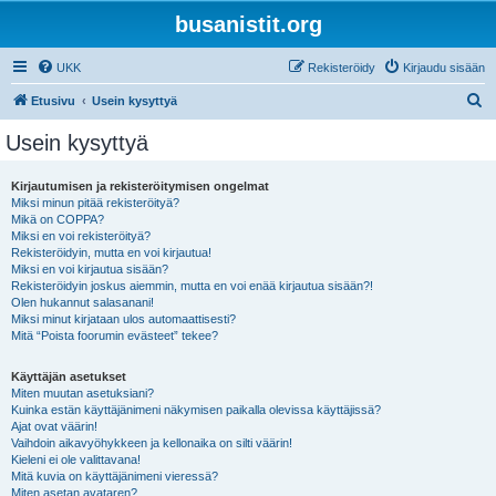
busanistit.org
UKK
Rekisteröidy
Kirjaudu sisään
E
Etusivu
Usein kysyttyä
t
Usein kysyttyä
s
i
Kirjautumisen ja rekisteröitymisen ongelmat
Miksi minun pitää rekisteröityä?
Mikä on COPPA?
Miksi en voi rekisteröityä?
Rekisteröidyin, mutta en voi kirjautua!
Miksi en voi kirjautua sisään?
Rekisteröidyin joskus aiemmin, mutta en voi enää kirjautua sisään?!
Olen hukannut salasanani!
Miksi minut kirjataan ulos automaattisesti?
Mitä “Poista foorumin evästeet” tekee?
Käyttäjän asetukset
Miten muutan asetuksiani?
Kuinka estän käyttäjänimeni näkymisen paikalla olevissa käyttäjissä?
Ajat ovat väärin!
Vaihdoin aikavyöhykkeen ja kellonaika on silti väärin!
Kieleni ei ole valittavana!
Mitä kuvia on käyttäjänimeni vieressä?
Miten asetan avataren?