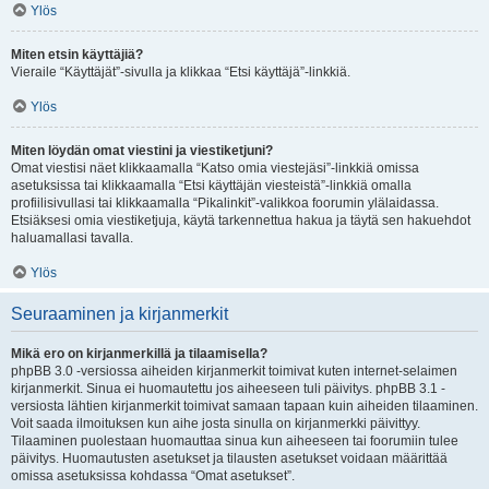
Ylös
Miten etsin käyttäjiä?
Vieraile “Käyttäjät”-sivulla ja klikkaa “Etsi käyttäjä”-linkkiä.
Ylös
Miten löydän omat viestini ja viestiketjuni?
Omat viestisi näet klikkaamalla “Katso omia viestejäsi”-linkkiä omissa
asetuksissa tai klikkaamalla “Etsi käyttäjän viesteistä”-linkkiä omalla
profiilisivullasi tai klikkaamalla “Pikalinkit”-valikkoa foorumin ylälaidassa.
Etsiäksesi omia viestiketjuja, käytä tarkennettua hakua ja täytä sen hakuehdot
haluamallasi tavalla.
Ylös
Seuraaminen ja kirjanmerkit
Mikä ero on kirjanmerkillä ja tilaamisella?
phpBB 3.0 -versiossa aiheiden kirjanmerkit toimivat kuten internet-selaimen
kirjanmerkit. Sinua ei huomautettu jos aiheeseen tuli päivitys. phpBB 3.1 -
versiosta lähtien kirjanmerkit toimivat samaan tapaan kuin aiheiden tilaaminen.
Voit saada ilmoituksen kun aihe josta sinulla on kirjanmerkki päivittyy.
Tilaaminen puolestaan huomauttaa sinua kun aiheeseen tai foorumiin tulee
päivitys. Huomautusten asetukset ja tilausten asetukset voidaan määrittää
omissa asetuksissa kohdassa “Omat asetukset”.