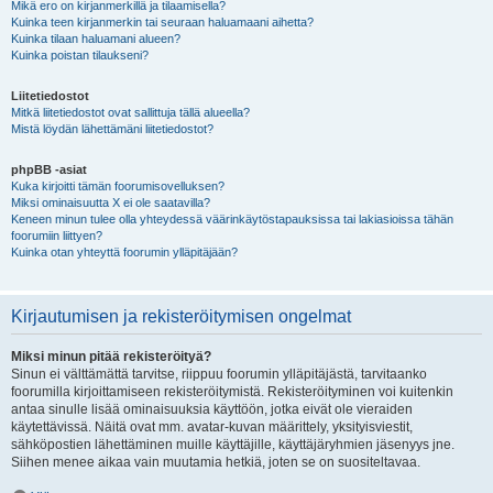
Mikä ero on kirjanmerkillä ja tilaamisella?
Kuinka teen kirjanmerkin tai seuraan haluamaani aihetta?
Kuinka tilaan haluamani alueen?
Kuinka poistan tilaukseni?
Liitetiedostot
Mitkä liitetiedostot ovat sallittuja tällä alueella?
Mistä löydän lähettämäni liitetiedostot?
phpBB -asiat
Kuka kirjoitti tämän foorumisovelluksen?
Miksi ominaisuutta X ei ole saatavilla?
Keneen minun tulee olla yhteydessä väärinkäytöstapauksissa tai lakiasioissa tähän
foorumiin liittyen?
Kuinka otan yhteyttä foorumin ylläpitäjään?
Kirjautumisen ja rekisteröitymisen ongelmat
Miksi minun pitää rekisteröityä?
Sinun ei välttämättä tarvitse, riippuu foorumin ylläpitäjästä, tarvitaanko
foorumilla kirjoittamiseen rekisteröitymistä. Rekisteröityminen voi kuitenkin
antaa sinulle lisää ominaisuuksia käyttöön, jotka eivät ole vieraiden
käytettävissä. Näitä ovat mm. avatar-kuvan määrittely, yksityisviestit,
sähköpostien lähettäminen muille käyttäjille, käyttäjäryhmien jäsenyys jne.
Siihen menee aikaa vain muutamia hetkiä, joten se on suositeltavaa.