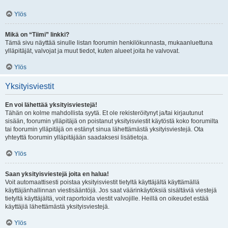
Ylös
Mikä on “Tiimi” linkki?
Tämä sivu näyttää sinulle listan foorumin henkilökunnasta, mukaanluettuna
ylläpitäjät, valvojat ja muut tiedot, kuten alueet joita he valvovat.
Ylös
Yksityisviestit
En voi lähettää yksityisviestejä!
Tähän on kolme mahdollista syytä. Et ole rekisteröitynyt ja/tai kirjautunut
sisään, foorumin ylläpitäjä on poistanut yksityisviestit käytöstä koko foorumilta
tai foorumin ylläpitäjä on estänyt sinua lähettämästä yksityisviestejä. Ota
yhteyttä foorumin ylläpitäjään saadaksesi lisätietoja.
Ylös
Saan yksityisviestejä joita en halua!
Voit automaattisesti poistaa yksityisviestit tietyltä käyttäjältä käyttämällä
käyttäjänhallinnan viestisääntöjä. Jos saat väärinkäytöksiä sisältäviä viestejä
tietyltä käyttäjältä, voit raportoida viestit valvojille. Heillä on oikeudet estää
käyttäjiä lähettämästä yksityisviestejä.
Ylös