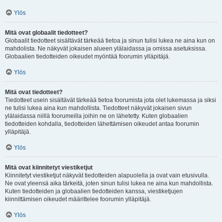
Ylös
Mitä ovat globaalit tiedotteet?
Globaalit tiedotteet sisältävät tärkeää tietoa ja sinun tulisi lukea ne aina kun on
mahdolista. Ne näkyvät jokaisen alueen ylälaidassa ja omissa asetuksissa.
Globaalien tiedotteiden oikeudet myöntää foorumin ylläpitäjä.
Ylös
Mitä ovat tiedotteet?
Tiedotteet usein sisältävät tärkeää tietoa foorumista jota olet lukemassa ja siksi
ne tulisi lukea aina kun mahdollista. Tiedotteet näkyvät jokaisen sivun
ylälaidassa niillä foorumeilla joihin ne on lähetetty. Kuten globaalien
tiedotteiden kohdalla, tiedotteiden lähettämisen oikeudet antaa foorumin
ylläpitäjä.
Ylös
Mitä ovat kiinnitetyt viestiketjut
Kiinnitetyt viestiketjut näkyvät tiedotteiden alapuolella ja ovat vain etusivulla.
Ne ovat yleensä aika tärkeitä, joten sinun tulisi lukea ne aina kun mahdollista.
Kuten tiedotteiden ja globaalien tiedotteiden kanssa, viestiketjujen
kiinnittämisen oikeudet määrittelee foorumin ylläpitäjä.
Ylös