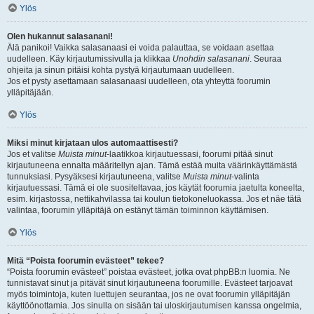
Ylös
Olen hukannut salasanani!
Älä panikoi! Vaikka salasanaasi ei voida palauttaa, se voidaan asettaa
uudelleen. Käy kirjautumissivulla ja klikkaa
Unohdin salasanani
. Seuraa
ohjeita ja sinun pitäisi kohta pystyä kirjautumaan uudelleen.
Jos et pysty asettamaan salasanaasi uudelleen, ota yhteyttä foorumin
ylläpitäjään.
Ylös
Miksi minut kirjataan ulos automaattisesti?
Jos et valitse
Muista minut
-laatikkoa kirjautuessasi, foorumi pitää sinut
kirjautuneena ennalta määritellyn ajan. Tämä estää muita väärinkäyttämästä
tunnuksiasi. Pysyäksesi kirjautuneena, valitse
Muista minut
-valinta
kirjautuessasi. Tämä ei ole suositeltavaa, jos käytät foorumia jaetulta koneelta,
esim. kirjastossa, nettikahvilassa tai koulun tietokoneluokassa. Jos et näe tätä
valintaa, foorumin ylläpitäjä on estänyt tämän toiminnon käyttämisen.
Ylös
Mitä “Poista foorumin evästeet” tekee?
“Poista foorumin evästeet” poistaa evästeet, jotka ovat phpBB:n luomia. Ne
tunnistavat sinut ja pitävät sinut kirjautuneena foorumille. Evästeet tarjoavat
myös toimintoja, kuten luettujen seurantaa, jos ne ovat foorumin ylläpitäjän
käyttöönottamia. Jos sinulla on sisään tai uloskirjautumisen kanssa ongelmia,