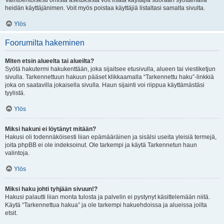
Vaihtoehtoisesti omista asetuksista voit lisätä käyttäjiä suoraan syöttämällä
heidän käyttäjänimen. Voit myös poistaa käyttäjiä listaltasi samalta sivulta.
Ylös
Foorumilta hakeminen
Miten etsin alueelta tai alueilta?
Syötä hakutermi hakukenttään, joka sijaitsee etusivulla, alueen tai viestiketjun
sivulla. Tarkennettuun hakuun pääset klikkaamalla “Tarkennettu haku”-linkkiä
joka on saatavilla jokaisella sivulla. Haun sijainti voi riippua käyttämästäsi
tyylistä.
Ylös
Miksi hakuni ei löytänyt mitään?
Hakusi oli todennäköisesti liian epämääräinen ja sisälsi useita yleisiä termejä,
joita phpBB ei ole indeksoinut. Ole tarkempi ja käytä Tarkennetun haun
valintoja.
Ylös
Miksi haku johti tyhjään sivuun!?
Hakusi palautti liian monta tulosta ja palvelin ei pystynyt käsittelemään niitä.
Käytä “Tarkennettua hakua” ja ole tarkempi hakuehdoissa ja alueissa joilta
etsit.