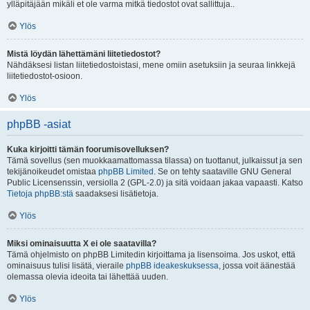
ylläpitäjään mikäli et ole varma mitkä tiedostot ovat sallittuja..
Ylös
Mistä löydän lähettämäni liitetiedostot?
Nähdäksesi listan liitetiedostoistasi, mene omiin asetuksiin ja seuraa linkkejä
liitetiedostot-osioon.
Ylös
phpBB -asiat
Kuka kirjoitti tämän foorumisovelluksen?
Tämä sovellus (sen muokkaamattomassa tilassa) on tuottanut, julkaissut ja sen
tekijänoikeudet omistaa
phpBB Limited
. Se on tehty saataville GNU General
Public Licensenssin, versiolla 2 (GPL-2.0) ja sitä voidaan jakaa vapaasti. Katso
Tietoja phpBB:stä
saadaksesi lisätietoja.
Ylös
Miksi ominaisuutta X ei ole saatavilla?
Tämä ohjelmisto on phpBB Limitedin kirjoittama ja lisensoima. Jos uskot, että
ominaisuus tulisi lisätä, vieraile
phpBB ideakeskuksessa
, jossa voit äänestää
olemassa olevia ideoita tai lähettää uuden.
Ylös