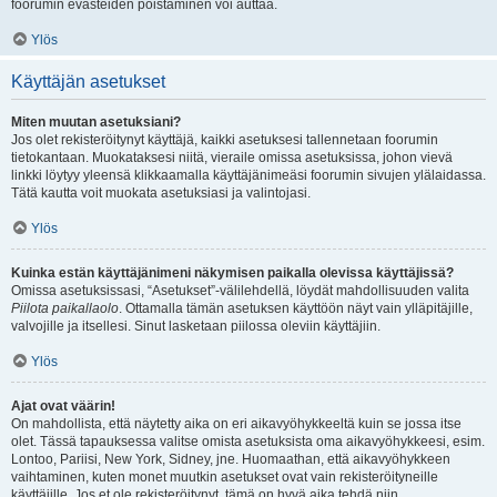
foorumin evästeiden poistaminen voi auttaa.
Ylös
Käyttäjän asetukset
Miten muutan asetuksiani?
Jos olet rekisteröitynyt käyttäjä, kaikki asetuksesi tallennetaan foorumin
tietokantaan. Muokataksesi niitä, vieraile omissa asetuksissa, johon vievä
linkki löytyy yleensä klikkaamalla käyttäjänimeäsi foorumin sivujen ylälaidassa.
Tätä kautta voit muokata asetuksiasi ja valintojasi.
Ylös
Kuinka estän käyttäjänimeni näkymisen paikalla olevissa käyttäjissä?
Omissa asetuksissasi, “Asetukset”-välilehdellä, löydät mahdollisuuden valita
Piilota paikallaolo
. Ottamalla tämän asetuksen käyttöön näyt vain ylläpitäjille,
valvojille ja itsellesi. Sinut lasketaan piilossa oleviin käyttäjiin.
Ylös
Ajat ovat väärin!
On mahdollista, että näytetty aika on eri aikavyöhykkeeltä kuin se jossa itse
olet. Tässä tapauksessa valitse omista asetuksista oma aikavyöhykkeesi, esim.
Lontoo, Pariisi, New York, Sidney, jne. Huomaathan, että aikavyöhykkeen
vaihtaminen, kuten monet muutkin asetukset ovat vain rekisteröityneille
käyttäjille. Jos et ole rekisteröitynyt, tämä on hyvä aika tehdä niin.