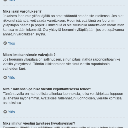
Ylös
Miksi sain varoituksen?
Jokaisen foorumin ylläpitäjällä on omat säännöt heidän sivustollensa. Jos olet
rikkonut sääntöä, voit saada varoituksen. Huomioi, että tämä on foorumin
ylläpitäjän päätös ja phpBB Limitedillä ei ole sivustolla annettavien varoitusten
kanssa mitään tekemistä. Ota yhteyttä foorumin ylläpitäjään, jos olet epävarma
annetun varoituksen syystä.
Ylös
Miten ilmoitan viestin valvojalle?
Jos foorumin ylläpitäjä on sallinut sen, sinun pitäisi nähdä raportointipainike
viestin yhteydessä. Tämän klikkaaminen vie sinut viestin raportoinnin
vaiheiden läpi.
Ylös
Mitä “Tallenna”-painike viestin kirjoittamisessa tekee?
Tämän avulla on mahdollista tallentaa luonnoksia, jotka voit kirjoittaa loppuun
ja lähettää myöhemmin. Avataksesi tallennetun luonnoksen, vieraile komissa
asetuksissa.
Ylös
Miksi minun viestini tarvitsee hyväksynnän?