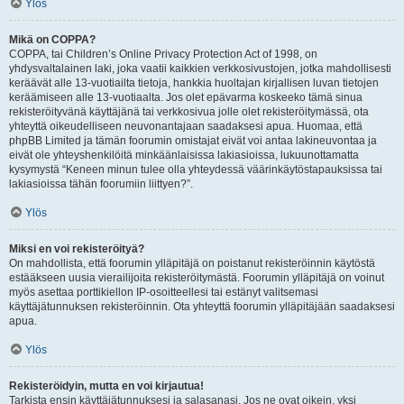
Ylös
Mikä on COPPA?
COPPA, tai Children’s Online Privacy Protection Act of 1998, on
yhdysvaltalainen laki, joka vaatii kaikkien verkkosivustojen, jotka mahdollisesti
keräävät alle 13-vuotiailta tietoja, hankkia huoltajan kirjallisen luvan tietojen
keräämiseen alle 13-vuotiaalta. Jos olet epävarma koskeeko tämä sinua
rekisteröityvänä käyttäjänä tai verkkosivua jolle olet rekisteröitymässä, ota
yhteyttä oikeudelliseen neuvonantajaan saadaksesi apua. Huomaa, että
phpBB Limited ja tämän foorumin omistajat eivät voi antaa lakineuvontaa ja
eivät ole yhteyshenkilöitä minkäänlaisissa lakiasioissa, lukuunottamatta
kysymystä “Keneen minun tulee olla yhteydessä väärinkäytöstapauksissa tai
lakiasioissa tähän foorumiin liittyen?”.
Ylös
Miksi en voi rekisteröityä?
On mahdollista, että foorumin ylläpitäjä on poistanut rekisteröinnin käytöstä
estääkseen uusia vierailijoita rekisteröitymästä. Foorumin ylläpitäjä on voinut
myös asettaa porttikiellon IP-osoitteellesi tai estänyt valitsemasi
käyttäjätunnuksen rekisteröinnin. Ota yhteyttä foorumin ylläpitäjään saadaksesi
apua.
Ylös
Rekisteröidyin, mutta en voi kirjautua!
Tarkista ensin käyttäjätunnuksesi ja salasanasi. Jos ne ovat oikein, yksi