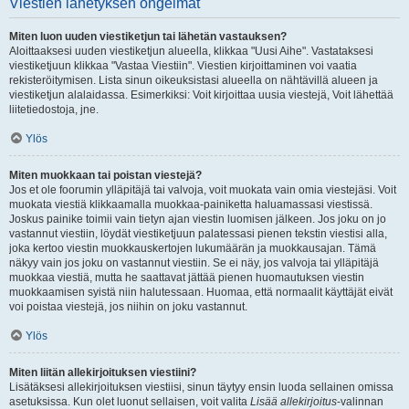
Viestien lähetyksen ongelmat
Miten luon uuden viestiketjun tai lähetän vastauksen?
Aloittaaksesi uuden viestiketjun alueella, klikkaa "Uusi Aihe". Vastataksesi
viestiketjuun klikkaa "Vastaa Viestiin". Viestien kirjoittaminen voi vaatia
rekisteröitymisen. Lista sinun oikeuksistasi alueella on nähtävillä alueen ja
viestiketjun alalaidassa. Esimerkiksi: Voit kirjoittaa uusia viestejä, Voit lähettää
liitetiedostoja, jne.
Ylös
Miten muokkaan tai poistan viestejä?
Jos et ole foorumin ylläpitäjä tai valvoja, voit muokata vain omia viestejäsi. Voit
muokata viestiä klikkaamalla muokkaa-painiketta haluamassasi viestissä.
Joskus painike toimii vain tietyn ajan viestin luomisen jälkeen. Jos joku on jo
vastannut viestiin, löydät viestiketjuun palatessasi pienen tekstin viestisi alla,
joka kertoo viestin muokkauskertojen lukumäärän ja muokkausajan. Tämä
näkyy vain jos joku on vastannut viestiin. Se ei näy, jos valvoja tai ylläpitäjä
muokkaa viestiä, mutta he saattavat jättää pienen huomautuksen viestin
muokkaamisen syistä niin halutessaan. Huomaa, että normaalit käyttäjät eivät
voi poistaa viestejä, jos niihin on joku vastannut.
Ylös
Miten liitän allekirjoituksen viestiini?
Lisätäksesi allekirjoituksen viestiisi, sinun täytyy ensin luoda sellainen omissa
asetuksissa. Kun olet luonut sellaisen, voit valita
Lisää allekirjoitus
-valinnan