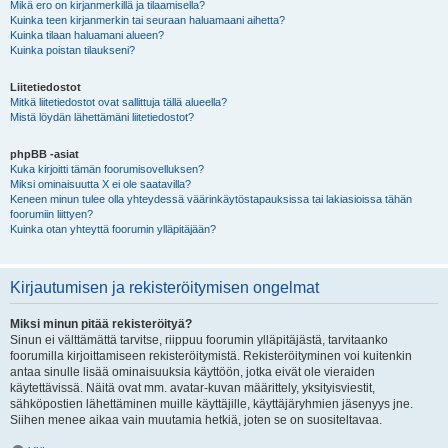
Mikä ero on kirjanmerkillä ja tilaamisella?
Kuinka teen kirjanmerkin tai seuraan haluamaani aihetta?
Kuinka tilaan haluamani alueen?
Kuinka poistan tilaukseni?
Liitetiedostot
Mitkä liitetiedostot ovat sallittuja tällä alueella?
Mistä löydän lähettämäni liitetiedostot?
phpBB -asiat
Kuka kirjoitti tämän foorumisovelluksen?
Miksi ominaisuutta X ei ole saatavilla?
Keneen minun tulee olla yhteydessä väärinkäytöstapauksissa tai lakiasioissa tähän
foorumiin liittyen?
Kuinka otan yhteyttä foorumin ylläpitäjään?
Kirjautumisen ja rekisteröitymisen ongelmat
Miksi minun pitää rekisteröityä?
Sinun ei välttämättä tarvitse, riippuu foorumin ylläpitäjästä, tarvitaanko
foorumilla kirjoittamiseen rekisteröitymistä. Rekisteröityminen voi kuitenkin
antaa sinulle lisää ominaisuuksia käyttöön, jotka eivät ole vieraiden
käytettävissä. Näitä ovat mm. avatar-kuvan määrittely, yksityisviestit,
sähköpostien lähettäminen muille käyttäjille, käyttäjäryhmien jäsenyys jne.
Siihen menee aikaa vain muutamia hetkiä, joten se on suositeltavaa.