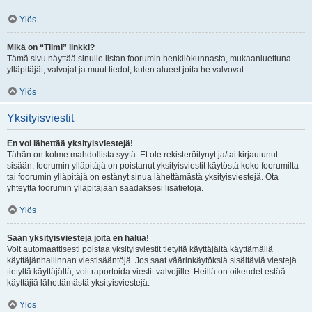
Ylös
Mikä on “Tiimi” linkki?
Tämä sivu näyttää sinulle listan foorumin henkilökunnasta, mukaanluettuna
ylläpitäjät, valvojat ja muut tiedot, kuten alueet joita he valvovat.
Ylös
Yksityisviestit
En voi lähettää yksityisviestejä!
Tähän on kolme mahdollista syytä. Et ole rekisteröitynyt ja/tai kirjautunut
sisään, foorumin ylläpitäjä on poistanut yksityisviestit käytöstä koko foorumilta
tai foorumin ylläpitäjä on estänyt sinua lähettämästä yksityisviestejä. Ota
yhteyttä foorumin ylläpitäjään saadaksesi lisätietoja.
Ylös
Saan yksityisviestejä joita en halua!
Voit automaattisesti poistaa yksityisviestit tietyltä käyttäjältä käyttämällä
käyttäjänhallinnan viestisääntöjä. Jos saat väärinkäytöksiä sisältäviä viestejä
tietyltä käyttäjältä, voit raportoida viestit valvojille. Heillä on oikeudet estää
käyttäjiä lähettämästä yksityisviestejä.
Ylös