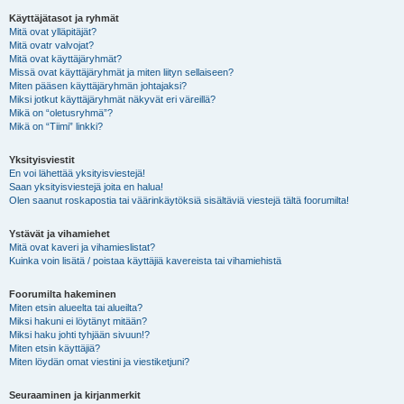
Käyttäjätasot ja ryhmät
Mitä ovat ylläpitäjät?
Mitä ovatr valvojat?
Mitä ovat käyttäjäryhmät?
Missä ovat käyttäjäryhmät ja miten liityn sellaiseen?
Miten pääsen käyttäjäryhmän johtajaksi?
Miksi jotkut käyttäjäryhmät näkyvät eri väreillä?
Mikä on “oletusryhmä”?
Mikä on “Tiimi” linkki?
Yksityisviestit
En voi lähettää yksityisviestejä!
Saan yksityisviestejä joita en halua!
Olen saanut roskapostia tai väärinkäytöksiä sisältäviä viestejä tältä foorumilta!
Ystävät ja vihamiehet
Mitä ovat kaveri ja vihamieslistat?
Kuinka voin lisätä / poistaa käyttäjiä kavereista tai vihamiehistä
Foorumilta hakeminen
Miten etsin alueelta tai alueilta?
Miksi hakuni ei löytänyt mitään?
Miksi haku johti tyhjään sivuun!?
Miten etsin käyttäjiä?
Miten löydän omat viestini ja viestiketjuni?
Seuraaminen ja kirjanmerkit