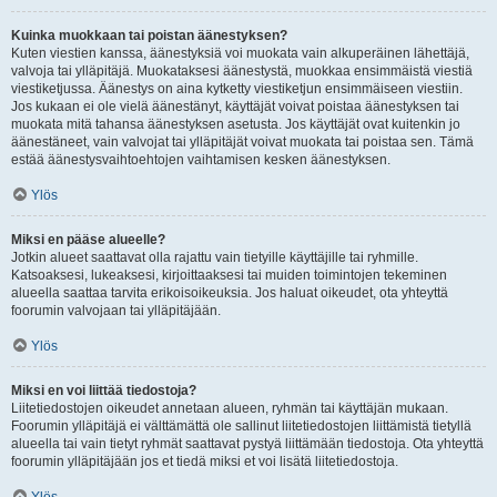
Kuinka muokkaan tai poistan äänestyksen?
Kuten viestien kanssa, äänestyksiä voi muokata vain alkuperäinen lähettäjä,
valvoja tai ylläpitäjä. Muokataksesi äänestystä, muokkaa ensimmäistä viestiä
viestiketjussa. Äänestys on aina kytketty viestiketjun ensimmäiseen viestiin.
Jos kukaan ei ole vielä äänestänyt, käyttäjät voivat poistaa äänestyksen tai
muokata mitä tahansa äänestyksen asetusta. Jos käyttäjät ovat kuitenkin jo
äänestäneet, vain valvojat tai ylläpitäjät voivat muokata tai poistaa sen. Tämä
estää äänestysvaihtoehtojen vaihtamisen kesken äänestyksen.
Ylös
Miksi en pääse alueelle?
Jotkin alueet saattavat olla rajattu vain tietyille käyttäjille tai ryhmille.
Katsoaksesi, lukeaksesi, kirjoittaaksesi tai muiden toimintojen tekeminen
alueella saattaa tarvita erikoisoikeuksia. Jos haluat oikeudet, ota yhteyttä
foorumin valvojaan tai ylläpitäjään.
Ylös
Miksi en voi liittää tiedostoja?
Liitetiedostojen oikeudet annetaan alueen, ryhmän tai käyttäjän mukaan.
Foorumin ylläpitäjä ei välttämättä ole sallinut liitetiedostojen liittämistä tietyllä
alueella tai vain tietyt ryhmät saattavat pystyä liittämään tiedostoja. Ota yhteyttä
foorumin ylläpitäjään jos et tiedä miksi et voi lisätä liitetiedostoja.