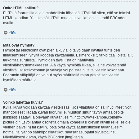
Onko HTML sallittu?
Ei. Tällä foorumilla ei ole mahdollista lähettää HTML:ää siten, että se toimisi
HTML-koodina. Yleisimmät HTML-muotoilut voi kuitenkin tehdä BBCoden
avulla.
Ylös
Mitä ovat hymiöt?
Hymiöt tai emoticonit ovat pieniä kuvia joita voidaan käyttää tunteiden
ilmaisemiseen lyhyitä koodeja käyttämällä. Esimerkiksi :) tarkoittaa iloista ja :(
tarkoittaa surullista. Hymiöiden täysi lista on nähtävillä
viestinlähetyslomakkeessa. Älä käytä hymiöitä liikaa, sillä ne voivat tehdä
viestistä lukukelvottoman ja valvoja voi poistaa niitä tai viestin kokonaan.
Foorumin ylläpitäjä on voinut myös määritellä rajan yksittäisen viestin
hymiöiden määrälle.
Ylös
Voinko lähettää kuvia?
Kyllä, kuvia voidaan käyttää viesteissäsi. Jos ylläpitäjä on sallinut liitteet, voit
mahdollisesti ladata kuvan foorumille. Muutoin sinun täytyy antaa osoite
julkisesti saatavilla olevaan kuvaan, esim. http://www.example.com/my-
picture.gif. Et voi antaa osoitetta omalla koneellasi oleviin kuviin (ellei se ole
yleinen palvelin) tai kuviin, jotka ovat käyttäjätunnistuksen takana, esim.
hotmail tai yahoo sähköpostilaatikot, salasanasuojatut sivustot, jne.
Näyttääksesi kuvan, käytä BBCoden [img]-tagia.