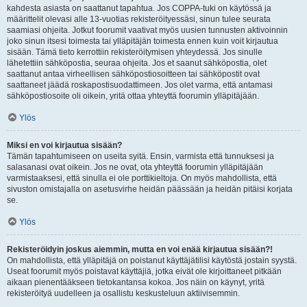
kahdesta asiasta on saattanut tapahtua. Jos COPPA-tuki on käytössä ja
määrittelit olevasi alle 13-vuotias rekisteröityessäsi, sinun tulee seurata
saamiasi ohjeita. Jotkut foorumit vaativat myös uusien tunnusten aktivoinnin
joko sinun itsesi toimesta tai ylläpitäjän toimesta ennen kuin voit kirjautua
sisään. Tämä tieto kerrottiin rekisteröitymisen yhteydessä. Jos sinulle
lähetettiin sähköpostia, seuraa ohjeita. Jos et saanut sähköpostia, olet
saattanut antaa virheellisen sähköpostiosoitteen tai sähköpostit ovat
saattaneet jäädä roskapostisuodattimeen. Jos olet varma, että antamasi
sähköpostiosoite oli oikein, yritä ottaa yhteyttä foorumin ylläpitäjään.
Ylös
Miksi en voi kirjautua sisään?
Tämän tapahtumiseen on useita syitä. Ensin, varmista että tunnuksesi ja
salasanasi ovat oikein. Jos ne ovat, ota yhteyttä foorumin ylläpitäjään
varmistaaksesi, että sinulla ei ole porttikieltoja. On myös mahdollista, että
sivuston omistajalla on asetusvirhe heidän päässään ja heidän pitäisi korjata
se.
Ylös
Rekisteröidyin joskus aiemmin, mutta en voi enää kirjautua sisään?!
On mahdollista, että ylläpitäjä on poistanut käyttäjätilisi käytöstä jostain syystä.
Useat foorumit myös poistavat käyttäjiä, jotka eivät ole kirjoittaneet pitkään
aikaan pienentääkseen tietokantansa kokoa. Jos näin on käynyt, yritä
rekisteröityä uudelleen ja osallistu keskusteluun aktiivisemmin.