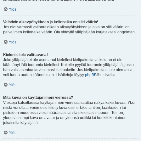
Ylös
Vaihdoin aikavyöhykkeen ja kellonaika on silti väärin!
Jos olet varmasti valinnut oikean aikavyöhykkeen ja aika on silti väärin, on
palvelimen kellonaika väärin. Ota yhteyttä ylläpitäjään korjataksesi ongelman.
Ylös
Kieleni ei ole valittavana!
Joko ylläpitäjä ei ole asentanut kielellesi kielipakettia tai kukaan ei ole
kääntänyt tätä foorumia kielellesi. Kokeile pyytää foorumin ylläpitäjältä, josko
hän voisi asentaa tarvitsemasi kielipaketin. Jos kielipakettia ei ole olemassa,
voit luoda uuden käännöksen. Lisätietoja löytyy
phpBB
®:n sivuilta.
Ylös
Mitä kuvia on käyttäjänimeni vieressä?
Viestejä katsottaessa käyttäjänimen vieressä saattaa näkyä kaksi kuvaa. Yksi
niistä voi olla arvonimeesi liitetty kuva esimerkiksi tähtien, laatikoiden tai
pisteiden muodossa viestimäärästäsi tai statuksestasi riippuen. Toinen,
yleensä isompi kuva on avatar ja on yleensä uniikki tai henkilökohtainen
jokaisella käyttäjällä.
Ylös