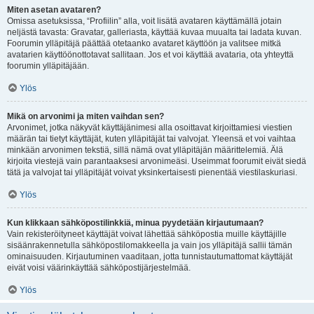
Miten asetan avataren?
Omissa asetuksissa, “Profiilin” alla, voit lisätä avataren käyttämällä jotain
neljästä tavasta: Gravatar, galleriasta, käyttää kuvaa muualta tai ladata kuvan.
Foorumin ylläpitäjä päättää otetaanko avataret käyttöön ja valitsee mitkä
avatarien käyttöönottotavat sallitaan. Jos et voi käyttää avataria, ota yhteyttä
foorumin ylläpitäjään.
Ylös
Mikä on arvonimi ja miten vaihdan sen?
Arvonimet, jotka näkyvät käyttäjänimesi alla osoittavat kirjoittamiesi viestien
määrän tai tietyt käyttäjät, kuten ylläpitäjät tai valvojat. Yleensä et voi vaihtaa
minkään arvonimen tekstiä, sillä nämä ovat ylläpitäjän määrittelemiä. Älä
kirjoita viestejä vain parantaaksesi arvonimeäsi. Useimmat foorumit eivät siedä
tätä ja valvojat tai ylläpitäjät voivat yksinkertaisesti pienentää viestilaskuriasi.
Ylös
Kun klikkaan sähköpostilinkkiä, minua pyydetään kirjautumaan?
Vain rekisteröityneet käyttäjät voivat lähettää sähköpostia muille käyttäjille
sisäänrakennetulla sähköpostilomakkeella ja vain jos ylläpitäjä sallii tämän
ominaisuuden. Kirjautuminen vaaditaan, jotta tunnistautumattomat käyttäjät
eivät voisi väärinkäyttää sähköpostijärjestelmää.
Ylös