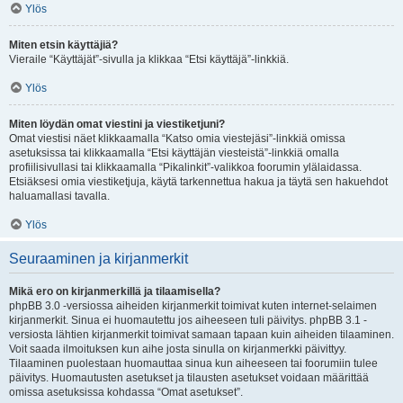
Ylös
Miten etsin käyttäjiä?
Vieraile “Käyttäjät”-sivulla ja klikkaa “Etsi käyttäjä”-linkkiä.
Ylös
Miten löydän omat viestini ja viestiketjuni?
Omat viestisi näet klikkaamalla “Katso omia viestejäsi”-linkkiä omissa
asetuksissa tai klikkaamalla “Etsi käyttäjän viesteistä”-linkkiä omalla
profiilisivullasi tai klikkaamalla “Pikalinkit”-valikkoa foorumin ylälaidassa.
Etsiäksesi omia viestiketjuja, käytä tarkennettua hakua ja täytä sen hakuehdot
haluamallasi tavalla.
Ylös
Seuraaminen ja kirjanmerkit
Mikä ero on kirjanmerkillä ja tilaamisella?
phpBB 3.0 -versiossa aiheiden kirjanmerkit toimivat kuten internet-selaimen
kirjanmerkit. Sinua ei huomautettu jos aiheeseen tuli päivitys. phpBB 3.1 -
versiosta lähtien kirjanmerkit toimivat samaan tapaan kuin aiheiden tilaaminen.
Voit saada ilmoituksen kun aihe josta sinulla on kirjanmerkki päivittyy.
Tilaaminen puolestaan huomauttaa sinua kun aiheeseen tai foorumiin tulee
päivitys. Huomautusten asetukset ja tilausten asetukset voidaan määrittää
omissa asetuksissa kohdassa “Omat asetukset”.