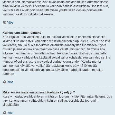
viestin kirjoituslomakkeessa. Voit myös lisätä allekirjoituksen automaattisesti
aina kaikkiin viesteihisi tekemällä valinnan omissa asetuksissa. Jos teet niin,
voit silti estää allekirjoituksen liittämisen yksittäiseen viestiin poistamalla
valinnan viestinkirjoituslomakkeessa.
Ylös
Kuinka luon äänestyksen?
Kun kirjoitat uuta viestiketjua tai muokkaat viestiketjun ensimmäistä viestiä,
klikkaa "Luo äänestys"-välilehteä viestilomakkeen alapuolella. Jos et näe tätä
välilehteä, sinulla ei ole tarvittavia oikeuksia äänestysten luomiseen. Syötä
otsikko ja ainakin kaksi vaihtoehtoa niille varattuihin kenttiin. Varmista että
jokainen vaihtoehto on omalla rivillään tekstikentässä. Voit myös määritellä
kuinka monta vaihtoehtoa käyttäjät voivat valita kohdasta You can also set the
number of options users may select during voting under “Kuinka monta
vaihtoehtoa käyttäjä voi valita”, äänestyksen kesto päivinä (0 kestää
loputtomasti) ja viimeisenä voit antaa käyttäjille mahdollisuuden muuttaa
ääntään.
Ylös
Miksi en voi lisätä vastausvaihtoehtoja kyselyyn?
Kyselyn vastausvaihtoehtojen määrä on foorumin ylläpitäjän määrittelemä. Jos
tarvitset enemmän vaihtoehtoja kuin on sallittu, ota yhteyttä foorumin
ylläpitäjään.
Ylös