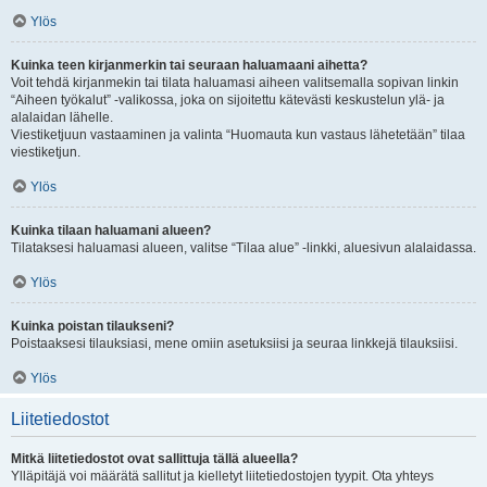
Ylös
Kuinka teen kirjanmerkin tai seuraan haluamaani aihetta?
Voit tehdä kirjanmekin tai tilata haluamasi aiheen valitsemalla sopivan linkin
“Aiheen työkalut” -valikossa, joka on sijoitettu kätevästi keskustelun ylä- ja
alalaidan lähelle.
Viestiketjuun vastaaminen ja valinta “Huomauta kun vastaus lähetetään” tilaa
viestiketjun.
Ylös
Kuinka tilaan haluamani alueen?
Tilataksesi haluamasi alueen, valitse “Tilaa alue” -linkki, aluesivun alalaidassa.
Ylös
Kuinka poistan tilaukseni?
Poistaaksesi tilauksiasi, mene omiin asetuksiisi ja seuraa linkkejä tilauksiisi.
Ylös
Liitetiedostot
Mitkä liitetiedostot ovat sallittuja tällä alueella?
Ylläpitäjä voi määrätä sallitut ja kielletyt liitetiedostojen tyypit. Ota yhteys