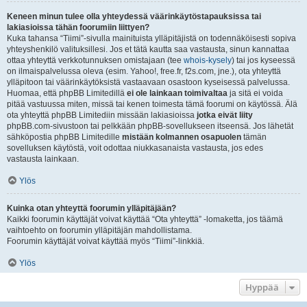
Keneen minun tulee olla yhteydessä väärinkäytöstapauksissa tai
lakiasioissa tähän foorumiin liittyen?
Kuka tahansa “Tiimi”-sivulla mainituista ylläpitäjistä on todennäköisesti sopiva
yhteyshenkilö valituksillesi. Jos et tätä kautta saa vastausta, sinun kannattaa
ottaa yhteyttä verkkotunnuksen omistajaan (tee
whois-kysely
) tai jos kyseessä
on ilmaispalvelussa oleva (esim. Yahoo!, free.fr, f2s.com, jne.), ota yhteyttä
ylläpitoon tai väärinkäytöksistä vastaavaan osastoon kyseisessä palvelussa.
Huomaa, että phpBB Limitedillä
ei ole lainkaan toimivaltaa
ja sitä ei voida
pitää vastuussa miten, missä tai kenen toimesta tämä foorumi on käytössä. Älä
ota yhteyttä phpBB Limitediin missään lakiasioissa
jotka eivät liity
phpBB.com-sivustoon tai pelkkään phpBB-sovellukseen itseensä. Jos lähetät
sähköpostia phpBB Limitedille
mistään kolmannen osapuolen
tämän
sovelluksen käytöstä, voit odottaa niukkasanaista vastausta, jos edes
vastausta lainkaan.
Ylös
Kuinka otan yhteyttä foorumin ylläpitäjään?
Kaikki foorumin käyttäjät voivat käyttää “Ota yhteyttä” -lomaketta, jos täämä
vaihtoehto on foorumin ylläpitäjän mahdollistama.
Foorumin käyttäjät voivat käyttää myös “Tiimi”-linkkiä.
Ylös
Hyppää