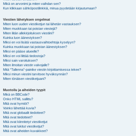
Mikä on arvonimi ja miten vaihdan sen?
Kun klikkaan sähköpostilinkkiä, minua pyydetään kirjautumaan?
Viestien lähetyksen ongelmat
Miten luon uuden viestiketjun tai lähetän vastauksen?
Miten muokkaan tai poistan viestejä?
Miten liitän allekirjoituksen viestiini?
Kuinka luon äänestyksen?
Miksi en voi lisätä vastausvaihtoehtoja kyselyyn?
Kuinka muokkaan tai poistan äänestyksen?
Miksi en pääse alueelle?
Miksi en voi liittää tiedostoja?
Miksi sain varoituksen?
Miten ilmoitan viestin valvojalle?
Mitä “Tallenna”-painike viestin kirjoittamisessa tekee?
Miksi minun viestini tarvitsee hyväksynnän?
Miten tönäisen viestiketjuani?
Muotoilu ja aiheiden tyypit
Mikä on BBCode?
Onko HTML sallittu?
Mitä ovat hymiöt?
Voinko lähettää kuvia?
Mitä ovat globaalit tiedotteet?
Mitä ovat tiedotteet?
Mitä ovat kiinnitetyt viestiketjut
Mitä ovat lukitut viestiketjut?
Mitä ovat aiheiden kuvakkeet?