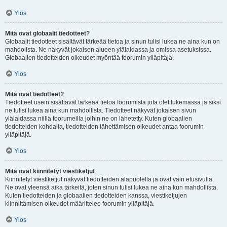
Ylös
Mitä ovat globaalit tiedotteet?
Globaalit tiedotteet sisältävät tärkeää tietoa ja sinun tulisi lukea ne aina kun on
mahdolista. Ne näkyvät jokaisen alueen ylälaidassa ja omissa asetuksissa.
Globaalien tiedotteiden oikeudet myöntää foorumin ylläpitäjä.
Ylös
Mitä ovat tiedotteet?
Tiedotteet usein sisältävät tärkeää tietoa foorumista jota olet lukemassa ja siksi
ne tulisi lukea aina kun mahdollista. Tiedotteet näkyvät jokaisen sivun
ylälaidassa niillä foorumeilla joihin ne on lähetetty. Kuten globaalien
tiedotteiden kohdalla, tiedotteiden lähettämisen oikeudet antaa foorumin
ylläpitäjä.
Ylös
Mitä ovat kiinnitetyt viestiketjut
Kiinnitetyt viestiketjut näkyvät tiedotteiden alapuolella ja ovat vain etusivulla.
Ne ovat yleensä aika tärkeitä, joten sinun tulisi lukea ne aina kun mahdollista.
Kuten tiedotteiden ja globaalien tiedotteiden kanssa, viestiketjujen
kiinnittämisen oikeudet määrittelee foorumin ylläpitäjä.
Ylös