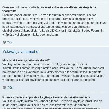
Olen saanut roskapostia tai väärinkäytöksiä sisältäviä viestejä tältä
foorumilta!
Olemme pahoillamme siitä. Tämän foorumin sähköpostilomake sisältää
ominaisuuksia, jotka yrittävät estää ja seurata käyttäjiä, jotka lähettävät
sellaisia viestejä, joten ota yhteyttä foorumin ylläpitäjään ja lähetä hänelle täysi
kopio saamastasi sähköpostista. On tärkeää, että se sisältää kaikki
otsaketiedot sähköpostista, jotka sisältävät viestin lähettäjän tiedot. Foorumin
ylläpitäjä voi sitten toimia tarpeen mukaan.
Ylös
Ystävät ja vihamiehet
Mitä ovat kaveri ja vihamieslistat?
Voit käyttää näitä listoja muiden foorumin käyttäjien organisointiin.
Kaverilistalle lisätään käyttäjiä omien asetusten kautta. Tämä auttaa nopeasti
näkemään jos he ovat paikalla ja yksityisviestien lähettämisessä. Teemasta
riippuen näiden käyttäjien viestit saatetaan myös korostaa. Jos lisäät käyttäjän
vihamieheksi, kaikki käyttäjän kirjoittamat viestit piilotetaan oletuksena.
Ylös
Kuinka voin lisätä / poistaa käyttäjiä kavereista tai vihamiehistä
Voit lisätä käyttäjiä listoihisi kahdella tapaa. Jokaisen käyttäjän profiilissa on
linkki jonka kautta voit lisätä heidät joko kavereihin tai vihamiehiin.