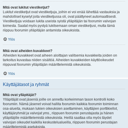
Mitä ovat lukitut viestiketjut?
Lukitut viestiketjut ovat viestiketjuja, joihin ei voi enää lähettää vastauksia ja
mahdolliset kyselyt joita viestiketjussa oli, ovat päättyneet automaattisesti.
Viestiketjuja voidaan lukita useista syistä ylläpitäjän tai foorumin valvojan
toimesta. Saatat myös pystyä lukitsemaan oman viestiketjusi, mutta tämä
riippuu foorumin ylläpitäjän antamista oikeuksista.
Ylös
Mitä ovat aiheiden kuvakkeet?
Aiheiden kuvakkeet ovat aiheen aloittajan valitsemia kuvakkeita joiden on
tarkoitus kuvastaa niiden sisältöä. Aiheiden kuvakkeiden käyttöoikeudet
riippuvat foorumin ylläpitäjän määrittelemistä oikeuksista.
Ylös
Käyttäjätasot ja ryhmät
Mitä ovat ylläpitäjät?
Ylläpitäjät ovat jäseniä joille on annettu korkeimman tason kontrolli koko
foorumiin. Nämä jäsenet voivat hallita foorumin kaikkia foorumin toiminnan
osa-alueita, mukaan lukien oikeuksien asettaminen, käyttäjien porttikiellot,
käyttäjäryhmät ja valvojat yms., riippuen foorumin perustajasta ja hänen
ylläpitäjille määrittelemistä oikeuksista. Heillä saattaa olla myös täydet
valvojan oikeudet kaikilla keskustelualueilla, riippuen foorumin perustajan
määrittelemistä asetuksista.