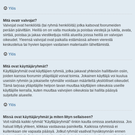
Ylös
Mitä ovatr valvojat?
Valvojat ovat henkilöitä (tai ryhmä henkilöitä) jotka katsovat foorumeiden
perään päivittäin. Heillä on on valta muokata ja poistaa viestejä ja lukita, avata,
siirtää, poistaa ja jakaa viestiketjuja niillä alueilla joissa heillä on valvojan
oikeudet. Yleensä valvojat ovat paikalla estämässä aiheen vierestä
keskustelua tai hyvien tapojen vastaisen materiaalin lähettämistä.
Ylös
Mitä ovat käyttäjäryhmät?
Käyttäjäryhmät ovat käyttäjien ryhmiä, jotka jakavat yhteisön hallittaviin osiin,
joiden kanssa foorumin ylläpitäjät voivat toimia. Jokainen käyttäjä voi kuulua
useisiin ryhmiin ja jokaiselle ryhmälle voidaan määritellä yksilölliset oikeudet.
Tämä tarjoaa ylläpitäjille helpon tavan muuttaa käyttäjien oikeuksia useille
käyttäjille kerralla, kuten muuttaa valvojien oikeuksia tai hallita pääsyä
suljetulle alueelle.
Ylös
Missä ovat käyttäjäryhmät ja miten liityn sellaiseen?
Voit nähdä kaikki ryhmät “Käyttäjäryhmät”-linkin kautta omissa asetuksissa. Jos
haluat liittyä yhteen, klikkaa vastaavaa painiketta. Kaikissa ryhmissä ei
kuitenkaan ole vapaata pääsyä. Jotkut ryhmät vaativat hyväksynnän ennen