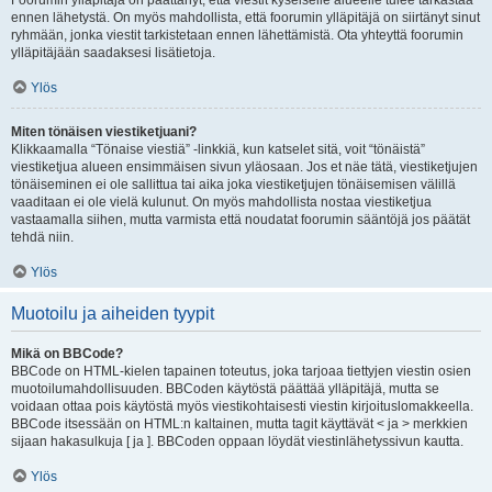
Foorumin ylläpitäjä on päättänyt, että viestit kyseiselle alueelle tulee tarkastaa
ennen lähetystä. On myös mahdollista, että foorumin ylläpitäjä on siirtänyt sinut
ryhmään, jonka viestit tarkistetaan ennen lähettämistä. Ota yhteyttä foorumin
ylläpitäjään saadaksesi lisätietoja.
Ylös
Miten tönäisen viestiketjuani?
Klikkaamalla “Tönaise viestiä” -linkkiä, kun katselet sitä, voit “tönäistä”
viestiketjua alueen ensimmäisen sivun yläosaan. Jos et näe tätä, viestiketjujen
tönäiseminen ei ole sallittua tai aika joka viestiketjujen tönäisemisen välillä
vaaditaan ei ole vielä kulunut. On myös mahdollista nostaa viestiketjua
vastaamalla siihen, mutta varmista että noudatat foorumin sääntöjä jos päätät
tehdä niin.
Ylös
Muotoilu ja aiheiden tyypit
Mikä on BBCode?
BBCode on HTML-kielen tapainen toteutus, joka tarjoaa tiettyjen viestin osien
muotoilumahdollisuuden. BBCoden käytöstä päättää ylläpitäjä, mutta se
voidaan ottaa pois käytöstä myös viestikohtaisesti viestin kirjoituslomakkeella.
BBCode itsessään on HTML:n kaltainen, mutta tagit käyttävät < ja > merkkien
sijaan hakasulkuja [ ja ]. BBCoden oppaan löydät viestinlähetyssivun kautta.
Ylös