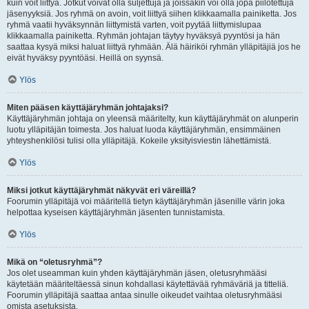
kuin voit liittyä. Jotkut voivat olla suljettuja ja joissakin voi olla jopa piilotettuja
jäsenyyksiä. Jos ryhmä on avoin, voit liittyä siihen klikkaamalla painiketta. Jos
ryhmä vaatii hyväksynnän liittymistä varten, voit pyytää liittymislupaa
klikkaamalla painiketta. Ryhmän johtajan täytyy hyväksyä pyyntösi ja hän
saattaa kysyä miksi haluat liittyä ryhmään. Älä häiriköi ryhmän ylläpitäjiä jos he
eivät hyväksy pyyntöäsi. Heillä on syynsä.
Ylös
Miten pääsen käyttäjäryhmän johtajaksi?
Käyttäjäryhmän johtaja on yleensä määritelty, kun käyttäjäryhmät on alunperin
luotu ylläpitäjän toimesta. Jos haluat luoda käyttäjäryhmän, ensimmäinen
yhteyshenkilösi tulisi olla ylläpitäjä. Kokeile yksityisviestin lähettämistä.
Ylös
Miksi jotkut käyttäjäryhmät näkyvät eri väreillä?
Foorumin ylläpitäjä voi määritellä tietyn käyttäjäryhmän jäsenille värin joka
helpottaa kyseisen käyttäjäryhmän jäsenten tunnistamista.
Ylös
Mikä on “oletusryhmä”?
Jos olet useamman kuin yhden käyttäjäryhmän jäsen, oletusryhmääsi
käytetään määriteltäessä sinun kohdallasi käytettävää ryhmäväriä ja titteliä.
Foorumin ylläpitäjä saattaa antaa sinulle oikeudet vaihtaa oletusryhmääsi
omista asetuksista.