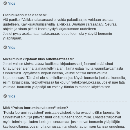
Ylös
Olen hukannut salasanani!
Älä panikoi! Vaikka salasanaasi ei voida palauttaa, se voidaan asettaa
uudelleen. Käy kirjautumissivulla ja klikkaa
Unohdin salasanani
. Seuraa
ohjeita ja sinun pitäisi kohta pystyä kirjautumaan uudelleen.
Jos et pysty asettamaan salasanaasi uudelleen, ota yhteyttä foorumin
ylläpitäjään.
Ylös
Miksi minut kirjataan ulos automaattisesti?
Jos et valitse
Muista minut
-laatikkoa kirjautuessasi, foorumi pitää sinut
kirjautuneena ennalta määritellyn ajan. Tämä estää muita väärinkäyttämästä
tunnuksiasi. Pysyäksesi kirjautuneena, valitse
Muista minut
-valinta
kirjautuessasi. Tämä ei ole suositeltavaa, jos käytät foorumia jaetulta koneelta,
esim. kirjastossa, nettikahvilassa tai koulun tietokoneluokassa. Jos et näe tätä
valintaa, foorumin ylläpitäjä on estänyt tämän toiminnon käyttämisen.
Ylös
Mitä “Poista foorumin evästeet” tekee?
“Poista foorumin evästeet” poistaa evästeet, jotka ovat phpBB:n luomia. Ne
tunnistavat sinut ja pitävät sinut kirjautuneena foorumille. Evästeet tarjoavat
myös toimintoja, kuten luettujen seurantaa, jos ne ovat foorumin ylläpitäjän
käyttöönottamia. Jos sinulla on sisään tai uloskirjautumisen kanssa ongelmia,