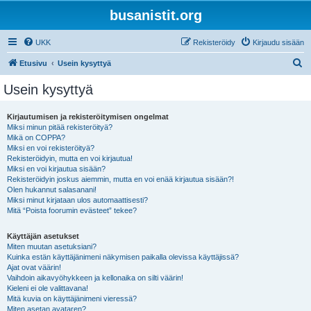
busanistit.org
UKK
Rekisteröidy
Kirjaudu sisään
E
Etusivu
Usein kysyttyä
t
Usein kysyttyä
s
i
Kirjautumisen ja rekisteröitymisen ongelmat
Miksi minun pitää rekisteröityä?
Mikä on COPPA?
Miksi en voi rekisteröityä?
Rekisteröidyin, mutta en voi kirjautua!
Miksi en voi kirjautua sisään?
Rekisteröidyin joskus aiemmin, mutta en voi enää kirjautua sisään?!
Olen hukannut salasanani!
Miksi minut kirjataan ulos automaattisesti?
Mitä “Poista foorumin evästeet” tekee?
Käyttäjän asetukset
Miten muutan asetuksiani?
Kuinka estän käyttäjänimeni näkymisen paikalla olevissa käyttäjissä?
Ajat ovat väärin!
Vaihdoin aikavyöhykkeen ja kellonaika on silti väärin!
Kieleni ei ole valittavana!
Mitä kuvia on käyttäjänimeni vieressä?
Miten asetan avataren?