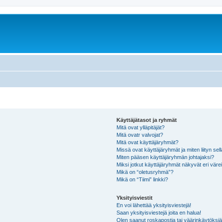
Käyttäjätasot ja ryhmät
Mitä ovat ylläpitäjät?
Mitä ovatr valvojat?
Mitä ovat käyttäjäryhmät?
Missä ovat käyttäjäryhmät ja miten liityn sel
Miten pääsen käyttäjäryhmän johtajaksi?
Miksi jotkut käyttäjäryhmät näkyvät eri värei
Mikä on “oletusryhmä”?
Mikä on “Tiimi” linkki?
Yksityisviestit
En voi lähettää yksityisviestejä!
Saan yksityisviestejä joita en halua!
Olen saanut roskapostia tai väärinkäytöksiä s