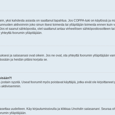
ein, yksi kahdesta asiasta on saattanut tapahtua. Jos COPPA-tuki on käytössä ja määri
nnusten aktivoinnin joko sinun itsesi toimesta tai ylläpitäjän toimesta ennen kuin vo
. Jos et saanut sähköpostia, olet saattanut antaa virheellisen sähköpostiosoitteen t
 yhteyttä foorumin ylläpitäjään.
sesi ja salasanasi ovat oikein. Jos ne ovat, ota yhteyttä foorumin ylläpitäjään varmi
ssään ja heidän pitäisi korjata se.
sisään?!
stä jostain syystä. Useat foorumit myös poistavat käyttäjiä, jotka eivät ole kirjoitta
n aktiivisemmin.
asettaa uudelleen. Käy kirjautumissivulla ja klikkaa
Unohdin salasanani
. Seuraa oh
rumin ylläpitäjään.