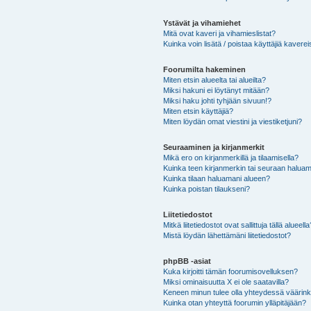
Ystävät ja vihamiehet
Mitä ovat kaveri ja vihamieslistat?
Kuinka voin lisätä / poistaa käyttäjiä kaverei
Foorumilta hakeminen
Miten etsin alueelta tai alueilta?
Miksi hakuni ei löytänyt mitään?
Miksi haku johti tyhjään sivuun!?
Miten etsin käyttäjiä?
Miten löydän omat viestini ja viestiketjuni?
Seuraaminen ja kirjanmerkit
Mikä ero on kirjanmerkillä ja tilaamisella?
Kuinka teen kirjanmerkin tai seuraan haluam
Kuinka tilaan haluamani alueen?
Kuinka poistan tilaukseni?
Liitetiedostot
Mitkä liitetiedostot ovat sallittuja tällä alueell
Mistä löydän lähettämäni liitetiedostot?
phpBB -asiat
Kuka kirjoitti tämän foorumisovelluksen?
Miksi ominaisuutta X ei ole saatavilla?
Keneen minun tulee olla yhteydessä väärinkäy
Kuinka otan yhteyttä foorumin ylläpitäjään?