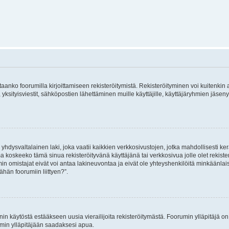
vitaanko foorumilla kirjoittamiseen rekisteröitymistä. Rekisteröityminen voi kuitenkin
 yksityisviestit, sähköpostien lähettäminen muille käyttäjille, käyttäjäryhmien jäs
hdysvaltalainen laki, joka vaatii kaikkien verkkosivustojen, jotka mahdollisesti kerää
a koskeeko tämä sinua rekisteröityvänä käyttäjänä tai verkkosivua jolle olet rekis
 omistajat eivät voi antaa lakineuvontaa ja eivät ole yhteyshenkilöitä minkäänla
ähän foorumiin liittyen?”.
nin käytöstä estääkseen uusia vierailijoita rekisteröitymästä. Foorumin ylläpitäjä on v
umin ylläpitäjään saadaksesi apua.