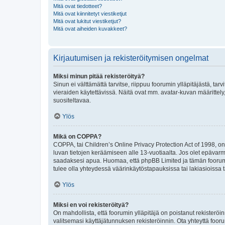
Mitä ovat tiedotteet?
Mitä ovat kiinnitetyt viestiketjut
Mitä ovat lukitut viestiketjut?
Mitä ovat aiheiden kuvakkeet?
Kirjautumisen ja rekisteröitymisen ongelmat
Miksi minun pitää rekisteröityä?
Sinun ei välttämättä tarvitse, riippuu foorumin ylläpitäjästä, tar
vieraiden käytettävissä. Näitä ovat mm. avatar-kuvan määrittely,
suositeltavaa.
Ylös
Mikä on COPPA?
COPPA, tai Children’s Online Privacy Protection Act of 1998, on y
luvan tietojen keräämiseen alle 13-vuotiaalta. Jos olet epävarm
saadaksesi apua. Huomaa, että phpBB Limited ja tämän foorumin
tulee olla yhteydessä väärinkäytöstapauksissa tai lakiasioissa t
Ylös
Miksi en voi rekisteröityä?
On mahdollista, että foorumin ylläpitäjä on poistanut rekisteröin
valitsemasi käyttäjätunnuksen rekisteröinnin. Ota yhteyttä foor