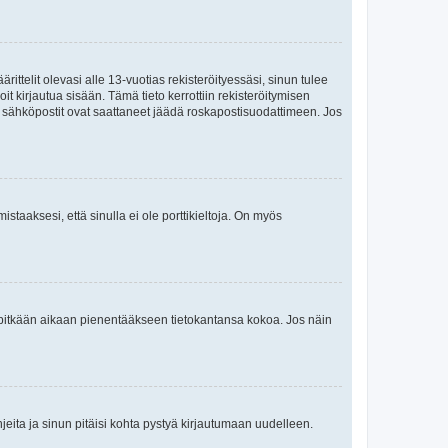
ttelit olevasi alle 13-vuotias rekisteröityessäsi, sinun tulee
it kirjautua sisään. Tämä tieto kerrottiin rekisteröitymisen
ai sähköpostit ovat saattaneet jäädä roskapostisuodattimeen. Jos
staaksesi, että sinulla ei ole porttikieltoja. On myös
neet pitkään aikaan pienentääkseen tietokantansa kokoa. Jos näin
jeita ja sinun pitäisi kohta pystyä kirjautumaan uudelleen.