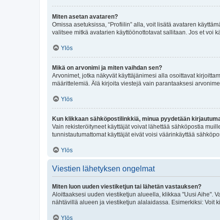
Miten asetan avataren?
Omissa asetuksissa, “Profiilin” alla, voit lisätä avataren käyttä
valitsee mitkä avatarien käyttöönottotavat sallitaan. Jos et voi k
Ylös
Mikä on arvonimi ja miten vaihdan sen?
Arvonimet, jotka näkyvät käyttäjänimesi alla osoittavat kirjoittam
määrittelemiä. Älä kirjoita viestejä vain parantaaksesi arvonimeäs
Ylös
Kun klikkaan sähköpostilinkkiä, minua pyydetään kirjautum
Vain rekisteröityneet käyttäjät voivat lähettää sähköpostia muil
tunnistautumattomat käyttäjät eivät voisi väärinkäyttää sähköpo
Ylös
Viestien lähetyksen ongelmat
Miten luon uuden viestiketjun tai lähetän vastauksen?
Aloittaaksesi uuden viestiketjun alueella, klikkaa "Uusi Aihe". Va
nähtävillä alueen ja viestiketjun alalaidassa. Esimerkiksi: Voit kir
Ylös