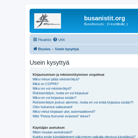
busanistit.org
Bussifoorumi :: D-kortillisille ;)
Pikalinkit
UKK
Etusivu
Usein kysyttyä
Usein kysyttyä
Kirjautumisen ja rekisteröitymisen ongelmat
Miksi minun pitää rekisteröityä?
Mikä on COPPA?
Miksi en voi rekisteröityä?
Rekisteröidyin, mutta en voi kirjautua!
Miksi en voi kirjautua sisään?
Rekisteröidyin joskus aiemmin, mutta en voi enää kirjautua sisään?!
Olen hukannut salasanani!
Miksi minut kirjataan ulos automaattisesti?
Mitä “Poista foorumin evästeet” tekee?
Käyttäjän asetukset
Miten muutan asetuksiani?
Kuinka estän käyttäjänimeni näkymisen paikalla olevissa käyttäjissä?