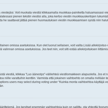
ia viestejäsi. Voit muokata viestiä klikkaamalla muokkaa-painiketta haluamassasi vies
n palatessasi pienen tekstin viestisi alla, joka kertoo viestin muokkauskertojen luk
 mutta he saattavat jättää pienen huomautuksen viestin muokkaamisen syistä niin halu
ellainen omissa asetuksissa. Kun olet luonut sellaisen, voit valita
Lisää allekirjoitus
-
lä valinnan omissa asetuksissa. Jos teet niin, voit silti estää allekirjoituksen liittäm
stä viestiä, klikkaa "Luo äänestys"-välilehteä viestilomakkeen alapuolella. Jos et näe
a niille varattuihin kenttiin. Varmista että jokainen vaihtoehto on omalla rivillään
 options users may select during voting under “Kuinka monta vaihtoehtoa käyttäjä voi
än.
ittelemä. Jos tarvitset enemmän vaihtoehtoja kuin on sallittu, ota yhteyttä foorumi