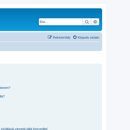
Etsi
Tarkennettu haku
Rekisteröidy
Kirjaudu sisään
laiseen?
llä?
isältäviä viestejä tältä foorumilta!