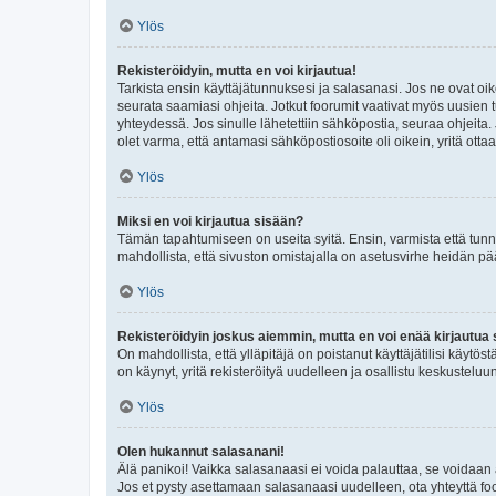
Ylös
Rekisteröidyin, mutta en voi kirjautua!
Tarkista ensin käyttäjätunnuksesi ja salasanasi. Jos ne ovat oik
seurata saamiasi ohjeita. Jotkut foorumit vaativat myös uusien tu
yhteydessä. Jos sinulle lähetettiin sähköpostia, seuraa ohjeita
olet varma, että antamasi sähköpostiosoite oli oikein, yritä ottaa
Ylös
Miksi en voi kirjautua sisään?
Tämän tapahtumiseen on useita syitä. Ensin, varmista että tunnuk
mahdollista, että sivuston omistajalla on asetusvirhe heidän pää
Ylös
Rekisteröidyin joskus aiemmin, mutta en voi enää kirjautua 
On mahdollista, että ylläpitäjä on poistanut käyttäjätilisi käytö
on käynyt, yritä rekisteröityä uudelleen ja osallistu keskusteluu
Ylös
Olen hukannut salasanani!
Älä panikoi! Vaikka salasanaasi ei voida palauttaa, se voidaan 
Jos et pysty asettamaan salasanaasi uudelleen, ota yhteyttä foo