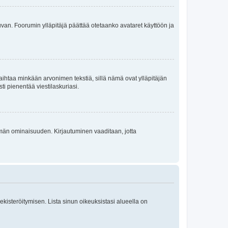
 kuvan. Foorumin ylläpitäjä päättää otetaanko avataret käyttöön ja
i vaihtaa minkään arvonimen tekstiä, sillä nämä ovat ylläpitäjän
sti pienentää viestilaskuriasi.
 tämän ominaisuuden. Kirjautuminen vaaditaan, jotta
 rekisteröitymisen. Lista sinun oikeuksistasi alueella on