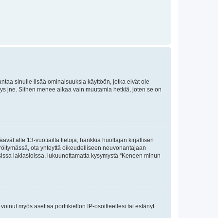
 antaa sinulle lisää ominaisuuksia käyttöön, jotka eivät ole
enyys jne. Siihen menee aikaa vain muutamia hetkiä, joten se on
vät alle 13-vuotiailta tietoja, hankkia huoltajan kirjallisen
teröitymässä, ota yhteyttä oikeudelliseen neuvonantajaan
isissa lakiasioissa, lukuunottamatta kysymystä “Keneen minun
oinut myös asettaa porttikiellon IP-osoitteellesi tai estänyt