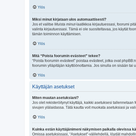
Ylös
Miksi minut kirjataan ulos automaattisesti?
Jos et valitse
Muista minut
-laatikkoa kirjautuessasi, foorumi pi
valinta kirjautuessasi. Tämä ei ole suositeltavaa, jos käytät foo
tämän toiminnon käyttämisen.
Ylös
Mitä “Poista foorumin evästeet” tekee?
“Poista foorumin evästeet” poistaa evästeet, jotka ovat phpBB:n 
foorumin ylläpitäjän käyttöönottamia. Jos sinulla on sisään ta
Ylös
Käyttäjän asetukset
Miten muutan asetuksiani?
Jos olet rekisteröitynyt käyttäjä, kaikki asetuksesi tallennetaa
sivujen ylälaidassa. Tätä kautta voit muokata asetuksiasi ja vali
Ylös
Kuinka estän käyttäjänimeni näkymisen paikalla olevissa kä
Omissa asetuksissasi, “Asetukset”-välilehdellä, löydät mahdoll