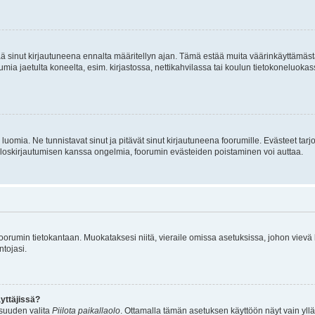
tää sinut kirjautuneena ennalta määritellyn ajan. Tämä estää muita väärinkäyttämäs
rumia jaetulta koneelta, esim. kirjastossa, nettikahvilassa tai koulun tietokoneluokas
luomia. Ne tunnistavat sinut ja pitävät sinut kirjautuneena foorumille. Evästeet tarj
i uloskirjautumisen kanssa ongelmia, foorumin evästeiden poistaminen voi auttaa.
n foorumin tietokantaan. Muokataksesi niitä, vieraile omissa asetuksissa, johon vievä
ntojasi.
yttäjissä?
isuuden valita
Piilota paikallaolo
. Ottamalla tämän asetuksen käyttöön näyt vain ylläpit