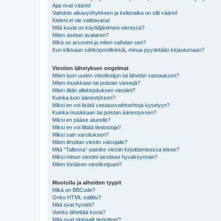
Ajat ovat väärin!
Vaihdoin aikavyöhykkeen ja kellonaika on silti väärin!
Kieleni ei ole valittavana!
Mitä kuvia on käyttäjänimeni vieressä?
Miten asetan avataren?
Mikä on arvonimi ja miten vaihdan sen?
Kun klikkaan sähköpostilinkkiä, minua pyydetään kirjautumaan?
Viestien lähetyksen ongelmat
Miten luon uuden viestiketjun tai lähetän vastauksen?
Miten muokkaan tai poistan viestejä?
Miten liitän allekirjoituksen viestiini?
Kuinka luon äänestyksen?
Miksi en voi lisätä vastausvaihtoehtoja kyselyyn?
Kuinka muokkaan tai poistan äänestyksen?
Miksi en pääse alueelle?
Miksi en voi liittää tiedostoja?
Miksi sain varoituksen?
Miten ilmoitan viestin valvojalle?
Mitä “Tallenna”-painike viestin kirjoittamisessa tekee?
Miksi minun viestini tarvitsee hyväksynnän?
Miten tönäisen viestiketjuani?
Muotoilu ja aiheiden tyypit
Mikä on BBCode?
Onko HTML sallittu?
Mitä ovat hymiöt?
Voinko lähettää kuvia?
Mitä ovat globaalit tiedotteet?