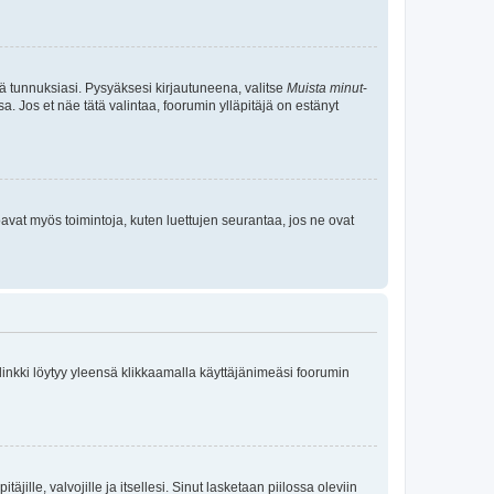
tä tunnuksiasi. Pysyäksesi kirjautuneena, valitse
Muista minut
-
sa. Jos et näe tätä valintaa, foorumin ylläpitäjä on estänyt
oavat myös toimintoja, kuten luettujen seurantaa, jos ne ovat
 linkki löytyy yleensä klikkaamalla käyttäjänimeäsi foorumin
äjille, valvojille ja itsellesi. Sinut lasketaan piilossa oleviin