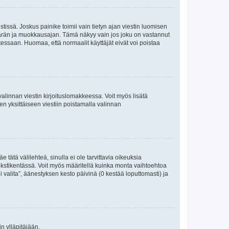
tissä. Joskus painike toimii vain tietyn ajan viestin luomisen
umäärän ja muokkausajan. Tämä näkyy vain jos joku on vastannut
tessaan. Huomaa, että normaalit käyttäjät eivät voi poistaa
valinnan viestin kirjoituslomakkeessa. Voit myös lisätä
isen yksittäiseen viestiin poistamalla valinnan
 tätä välilehteä, sinulla ei ole tarvittavia oikeuksia
 tekstikentässä. Voit myös määritellä kuinka monta vaihtoehtoa
 valita”, äänestyksen kesto päivinä (0 kestää loputtomasti) ja
n ylläpitäjään.