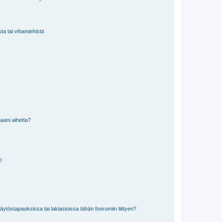
sta tai vihamiehistä
aani aihetta?
a?
töstapauksissa tai lakiasioissa tähän foorumiin liittyen?