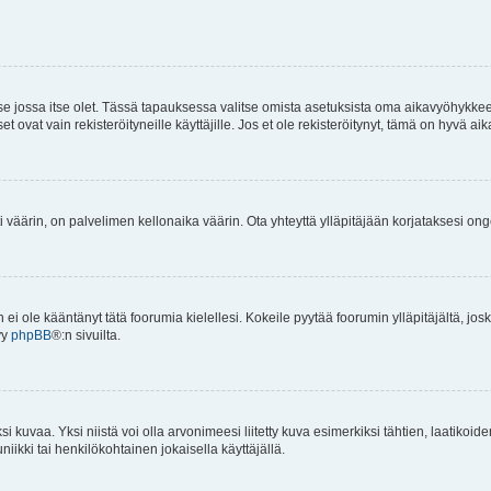
 se jossa itse olet. Tässä tapauksessa valitse omista asetuksista oma aikavyöhykke
vat vain rekisteröityneille käyttäjille. Jos et ole rekisteröitynyt, tämä on hyvä aik
i väärin, on palvelimen kellonaika väärin. Ota yhteyttä ylläpitäjään korjataksesi on
an ei ole kääntänyt tätä foorumia kielellesi. Kokeile pyytää foorumin ylläpitäjältä, jos
yy
phpBB
®:n sivuilta.
 kuvaa. Yksi niistä voi olla arvonimeesi liitetty kuva esimerkiksi tähtien, laatikoid
iikki tai henkilökohtainen jokaisella käyttäjällä.