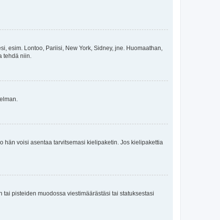
esi, esim. Lontoo, Pariisi, New York, Sidney, jne. Huomaathan,
a tehdä niin.
gelman.
ko hän voisi asentaa tarvitsemasi kielipaketin. Jos kielipakettia
en tai pisteiden muodossa viestimäärästäsi tai statuksestasi