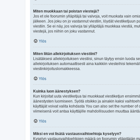
Miten muokkaan tai poistan viestejä?
Jos et ole foorumin ylläpitäjä tai valvoja, voit muokata vain om
jälkeen. Jos joku on jo vastannut viestiin, löydät viestiketjuu
viestiin. Se ei näy, jos valvoja tai ylläpitäjä muokkaa viestiä,
viestejä, jos niihin on joku vastannut.
Ylös
Miten liitän allekirjoituksen viestiini?
Lisätäksesi allekirjoituksen viestiisi, sinun täytyy ensin luoda s
allekirjoituksen automaattisesti aina kaikkiin viesteihisi tekemäl
viestinkirjoituslomakkeessa.
Ylös
Kuinka luon äänestyksen?
Kun kirjoitat uuta viestiketjua tai muokkaat viestiketjun ensimmäi
äänestysten luomiseen. Syötä otsikko ja ainakin kaksi vaihtoehto
käyttäjät voivat valita kohdasta You can also set the number of
viimeisenä voit antaa käyttäjille mahdollisuuden muuttaa ääntä
Ylös
Miksi en voi lisätä vastausvaihtoehtoja kyselyyn?
Kyselyn vastausvaihtoehtojen määrä on foorumin ylläpitäjän määr