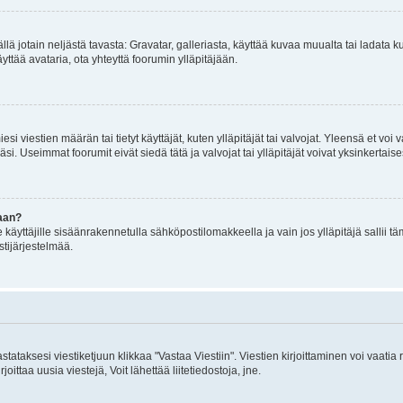
mällä jotain neljästä tavasta: Gravatar, galleriasta, käyttää kuvaa muualta tai ladata
äyttää avataria, ota yhteyttä foorumin ylläpitäjään.
iesi viestien määrän tai tietyt käyttäjät, kuten ylläpitäjät tai valvojat. Yleensä et vo
i. Useimmat foorumit eivät siedä tätä ja valvojat tai ylläpitäjät voivat yksinkertaise
aan?
le käyttäjille sisäänrakennetulla sähköpostilomakkeella ja vain jos ylläpitäjä sallii
stijärjestelmää.
stataksesi viestiketjuun klikkaa "Vastaa Viestiin". Viestien kirjoittaminen voi vaatia
joittaa uusia viestejä, Voit lähettää liitetiedostoja, jne.