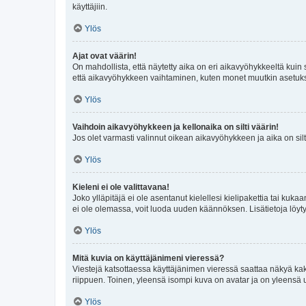
käyttäjiin.
Ylös
Ajat ovat väärin!
On mahdollista, että näytetty aika on eri aikavyöhykkeeltä kuin
että aikavyöhykkeen vaihtaminen, kuten monet muutkin asetukset o
Ylös
Vaihdoin aikavyöhykkeen ja kellonaika on silti väärin!
Jos olet varmasti valinnut oikean aikavyöhykkeen ja aika on silt
Ylös
Kieleni ei ole valittavana!
Joko ylläpitäjä ei ole asentanut kielellesi kielipakettia tai kuka
ei ole olemassa, voit luoda uuden käännöksen. Lisätietoja löyt
Ylös
Mitä kuvia on käyttäjänimeni vieressä?
Viestejä katsottaessa käyttäjänimen vieressä saattaa näkyä kaksi
riippuen. Toinen, yleensä isompi kuva on avatar ja on yleensä un
Ylös