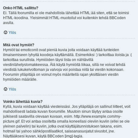
Onko HTML sallittu?
Ei. Tällä foorumilla ei ole mahdollista lähettää HTML:ää siten, että se toimisi
HTML-koodina. Yleisimmät HTML-muotoilut voi kuitenkin tehdä BBCoden
avulla.
Ylös
Mitä ovat hymiöt?
Hymiöt tai emoticonit ovat pieniä kuvia joita voidaan käyttää tunteiden
ilmaisemiseen lyhyitä koodeja käyttämällä. Esimerkiksi :) tarkoittaa iloista ja :(
tarkoittaa surullista. Hymiöiden täysi lista on nähtävillä
viestinlähetyslomakkeessa. Älä käytä hymiöitä liikaa, sillä ne voivat tehdä
viestistä lukukelvottoman ja valvoja voi poistaa niitä tai viestin kokonaan.
Foorumin ylläpitäjä on voinut myös määritellä rajan yksittäisen viestin
hymiöiden määrälle.
Ylös
Voinko lähettää kuvia?
Kyllä, kuvia voidaan käyttää viesteissäsi. Jos ylläpitäjä on sallinut liitteet, voit
mahdollisesti ladata kuvan foorumille. Muutoin sinun täytyy antaa osoite
julkisesti saatavilla olevaan kuvaan, esim. http://www.example.com/my-
picture.gif. Et voi antaa osoitetta omalla koneellasi oleviin kuviin (ellei se ole
yleinen palvelin) tai kuviin, jotka ovat käyttäjätunnistuksen takana, esim.
hotmail tai yahoo sähköpostilaatikot, salasanasuojatut sivustot, jne.
Näyttääksesi kuvan, käytä BBCoden [img]-tagia.