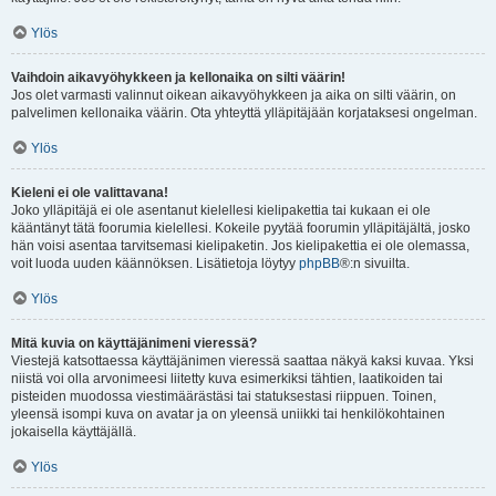
Ylös
Vaihdoin aikavyöhykkeen ja kellonaika on silti väärin!
Jos olet varmasti valinnut oikean aikavyöhykkeen ja aika on silti väärin, on
palvelimen kellonaika väärin. Ota yhteyttä ylläpitäjään korjataksesi ongelman.
Ylös
Kieleni ei ole valittavana!
Joko ylläpitäjä ei ole asentanut kielellesi kielipakettia tai kukaan ei ole
kääntänyt tätä foorumia kielellesi. Kokeile pyytää foorumin ylläpitäjältä, josko
hän voisi asentaa tarvitsemasi kielipaketin. Jos kielipakettia ei ole olemassa,
voit luoda uuden käännöksen. Lisätietoja löytyy
phpBB
®:n sivuilta.
Ylös
Mitä kuvia on käyttäjänimeni vieressä?
Viestejä katsottaessa käyttäjänimen vieressä saattaa näkyä kaksi kuvaa. Yksi
niistä voi olla arvonimeesi liitetty kuva esimerkiksi tähtien, laatikoiden tai
pisteiden muodossa viestimäärästäsi tai statuksestasi riippuen. Toinen,
yleensä isompi kuva on avatar ja on yleensä uniikki tai henkilökohtainen
jokaisella käyttäjällä.
Ylös