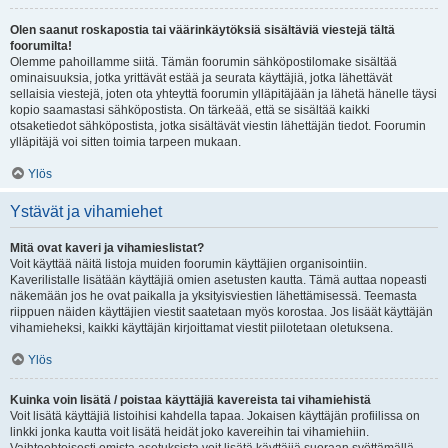
Olen saanut roskapostia tai väärinkäytöksiä sisältäviä viestejä tältä
foorumilta!
Olemme pahoillamme siitä. Tämän foorumin sähköpostilomake sisältää
ominaisuuksia, jotka yrittävät estää ja seurata käyttäjiä, jotka lähettävät
sellaisia viestejä, joten ota yhteyttä foorumin ylläpitäjään ja lähetä hänelle täysi
kopio saamastasi sähköpostista. On tärkeää, että se sisältää kaikki
otsaketiedot sähköpostista, jotka sisältävät viestin lähettäjän tiedot. Foorumin
ylläpitäjä voi sitten toimia tarpeen mukaan.
Ylös
Ystävät ja vihamiehet
Mitä ovat kaveri ja vihamieslistat?
Voit käyttää näitä listoja muiden foorumin käyttäjien organisointiin.
Kaverilistalle lisätään käyttäjiä omien asetusten kautta. Tämä auttaa nopeasti
näkemään jos he ovat paikalla ja yksityisviestien lähettämisessä. Teemasta
riippuen näiden käyttäjien viestit saatetaan myös korostaa. Jos lisäät käyttäjän
vihamieheksi, kaikki käyttäjän kirjoittamat viestit piilotetaan oletuksena.
Ylös
Kuinka voin lisätä / poistaa käyttäjiä kavereista tai vihamiehistä
Voit lisätä käyttäjiä listoihisi kahdella tapaa. Jokaisen käyttäjän profiilissa on
linkki jonka kautta voit lisätä heidät joko kavereihin tai vihamiehiin.