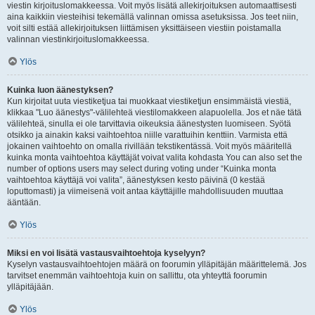
viestin kirjoituslomakkeessa. Voit myös lisätä allekirjoituksen automaattisesti
aina kaikkiin viesteihisi tekemällä valinnan omissa asetuksissa. Jos teet niin,
voit silti estää allekirjoituksen liittämisen yksittäiseen viestiin poistamalla
valinnan viestinkirjoituslomakkeessa.
Ylös
Kuinka luon äänestyksen?
Kun kirjoitat uuta viestiketjua tai muokkaat viestiketjun ensimmäistä viestiä,
klikkaa "Luo äänestys"-välilehteä viestilomakkeen alapuolella. Jos et näe tätä
välilehteä, sinulla ei ole tarvittavia oikeuksia äänestysten luomiseen. Syötä
otsikko ja ainakin kaksi vaihtoehtoa niille varattuihin kenttiin. Varmista että
jokainen vaihtoehto on omalla rivillään tekstikentässä. Voit myös määritellä
kuinka monta vaihtoehtoa käyttäjät voivat valita kohdasta You can also set the
number of options users may select during voting under “Kuinka monta
vaihtoehtoa käyttäjä voi valita”, äänestyksen kesto päivinä (0 kestää
loputtomasti) ja viimeisenä voit antaa käyttäjille mahdollisuuden muuttaa
ääntään.
Ylös
Miksi en voi lisätä vastausvaihtoehtoja kyselyyn?
Kyselyn vastausvaihtoehtojen määrä on foorumin ylläpitäjän määrittelemä. Jos
tarvitset enemmän vaihtoehtoja kuin on sallittu, ota yhteyttä foorumin
ylläpitäjään.
Ylös