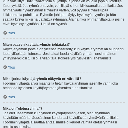
kuin voit liittyä. Jotkut voivat olla suljettuja ja joissakin voi olla jopa piilotettuja
jäsenyyksiä. Jos ryhmä on avoin, voit liittyä siihen klikkaamalla painiketta. Jos
ryhmä vaatii hyväksynnän liittymistä varten, voit pyytää liittymislupaa
klikkaamalla painiketta. Ryhmän johtajan täytyy hyväksyä pyyntösi ja hän
saattaa kysyä miksi haluat liittyä ryhmään. Älä häiriköi ryhmän ylläpitäjiä jos he
eivät hyväksy pyyntöäsi. Heillä on syynsä.
Ylös
Miten pääsen käyttäjäryhmän johtajaksi?
Käyttäjäryhmän johtaja on yleensä määritelty, kun käyttäjäryhmät on alunperin
luotu ylläpitäjän toimesta. Jos haluat luoda käyttäjäryhmän, ensimmäinen
yhteyshenkilösi tulisi olla ylläpitäjä. Kokeile yksityisviestin lähettämistä.
Ylös
Miksi jotkut käyttäjäryhmät näkyvät eri väreillä?
Foorumin ylläpitäjä voi määritellä tietyn käyttäjäryhmän jäsenille värin joka
helpottaa kyseisen käyttäjäryhmän jäsenten tunnistamista.
Ylös
Mikä on “oletusryhmä”?
Jos olet useamman kuin yhden käyttäjäryhmän jäsen, oletusryhmääsi
käytetään määriteltäessä sinun kohdallasi käytettävää ryhmäväriä ja titteliä.
Foorumin ylläpitäjä saattaa antaa sinulle oikeudet vaihtaa oletusryhmääsi
omista asetuksista.