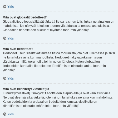
Ylös
Mitä ovat globaalit tiedotteet?
Globaalit tiedotteet sisältävät tärkeää tietoa ja sinun tulisi lukea ne aina kun on
mahdolista. Ne näkyvät jokaisen alueen ylälaidassa ja omissa asetuksissa.
Globaalien tiedotteiden oikeudet myöntää foorumin ylläpitäjä.
Ylös
Mitä ovat tiedotteet?
Tiedotteet usein sisältävät tärkeää tietoa foorumista jota olet lukemassa ja siksi
ne tulisi lukea aina kun mahdollista. Tiedotteet näkyvät jokaisen sivun
ylälaidassa niillä foorumeilla joihin ne on lähetetty. Kuten globaalien
tiedotteiden kohdalla, tiedotteiden lähettämisen oikeudet antaa foorumin
ylläpitäjä.
Ylös
Mitä ovat kiinnitetyt viestiketjut
Kiinnitetyt viestiketjut näkyvät tiedotteiden alapuolella ja ovat vain etusivulla.
Ne ovat yleensä aika tärkeitä, joten sinun tulisi lukea ne aina kun mahdollista.
Kuten tiedotteiden ja globaalien tiedotteiden kanssa, viestiketjujen
kiinnittämisen oikeudet määrittelee foorumin ylläpitäjä.
Ylös