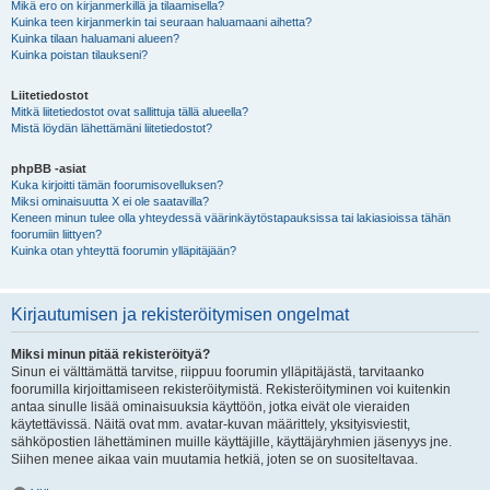
Mikä ero on kirjanmerkillä ja tilaamisella?
Kuinka teen kirjanmerkin tai seuraan haluamaani aihetta?
Kuinka tilaan haluamani alueen?
Kuinka poistan tilaukseni?
Liitetiedostot
Mitkä liitetiedostot ovat sallittuja tällä alueella?
Mistä löydän lähettämäni liitetiedostot?
phpBB -asiat
Kuka kirjoitti tämän foorumisovelluksen?
Miksi ominaisuutta X ei ole saatavilla?
Keneen minun tulee olla yhteydessä väärinkäytöstapauksissa tai lakiasioissa tähän
foorumiin liittyen?
Kuinka otan yhteyttä foorumin ylläpitäjään?
Kirjautumisen ja rekisteröitymisen ongelmat
Miksi minun pitää rekisteröityä?
Sinun ei välttämättä tarvitse, riippuu foorumin ylläpitäjästä, tarvitaanko
foorumilla kirjoittamiseen rekisteröitymistä. Rekisteröityminen voi kuitenkin
antaa sinulle lisää ominaisuuksia käyttöön, jotka eivät ole vieraiden
käytettävissä. Näitä ovat mm. avatar-kuvan määrittely, yksityisviestit,
sähköpostien lähettäminen muille käyttäjille, käyttäjäryhmien jäsenyys jne.
Siihen menee aikaa vain muutamia hetkiä, joten se on suositeltavaa.