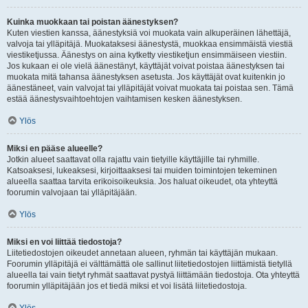
Kuinka muokkaan tai poistan äänestyksen?
Kuten viestien kanssa, äänestyksiä voi muokata vain alkuperäinen lähettäjä,
valvoja tai ylläpitäjä. Muokataksesi äänestystä, muokkaa ensimmäistä viestiä
viestiketjussa. Äänestys on aina kytketty viestiketjun ensimmäiseen viestiin.
Jos kukaan ei ole vielä äänestänyt, käyttäjät voivat poistaa äänestyksen tai
muokata mitä tahansa äänestyksen asetusta. Jos käyttäjät ovat kuitenkin jo
äänestäneet, vain valvojat tai ylläpitäjät voivat muokata tai poistaa sen. Tämä
estää äänestysvaihtoehtojen vaihtamisen kesken äänestyksen.
Ylös
Miksi en pääse alueelle?
Jotkin alueet saattavat olla rajattu vain tietyille käyttäjille tai ryhmille.
Katsoaksesi, lukeaksesi, kirjoittaaksesi tai muiden toimintojen tekeminen
alueella saattaa tarvita erikoisoikeuksia. Jos haluat oikeudet, ota yhteyttä
foorumin valvojaan tai ylläpitäjään.
Ylös
Miksi en voi liittää tiedostoja?
Liitetiedostojen oikeudet annetaan alueen, ryhmän tai käyttäjän mukaan.
Foorumin ylläpitäjä ei välttämättä ole sallinut liitetiedostojen liittämistä tietyllä
alueella tai vain tietyt ryhmät saattavat pystyä liittämään tiedostoja. Ota yhteyttä
foorumin ylläpitäjään jos et tiedä miksi et voi lisätä liitetiedostoja.