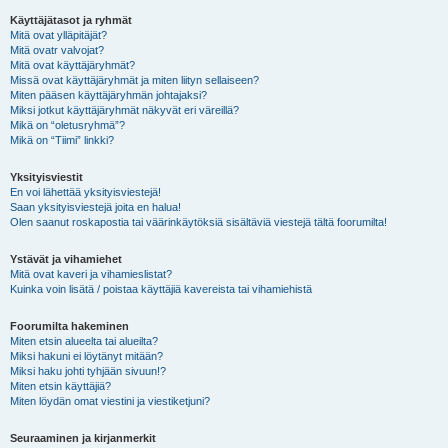
Käyttäjätasot ja ryhmät
Mitä ovat ylläpitäjät?
Mitä ovatr valvojat?
Mitä ovat käyttäjäryhmät?
Missä ovat käyttäjäryhmät ja miten liityn sellaiseen?
Miten pääsen käyttäjäryhmän johtajaksi?
Miksi jotkut käyttäjäryhmät näkyvät eri väreillä?
Mikä on “oletusryhmä”?
Mikä on “Tiimi” linkki?
Yksityisviestit
En voi lähettää yksityisviestejä!
Saan yksityisviestejä joita en halua!
Olen saanut roskapostia tai väärinkäytöksiä sisältäviä viestejä tältä foorumilta!
Ystävät ja vihamiehet
Mitä ovat kaveri ja vihamieslistat?
Kuinka voin lisätä / poistaa käyttäjiä kavereista tai vihamiehistä
Foorumilta hakeminen
Miten etsin alueelta tai alueilta?
Miksi hakuni ei löytänyt mitään?
Miksi haku johti tyhjään sivuun!?
Miten etsin käyttäjiä?
Miten löydän omat viestini ja viestiketjuni?
Seuraaminen ja kirjanmerkit