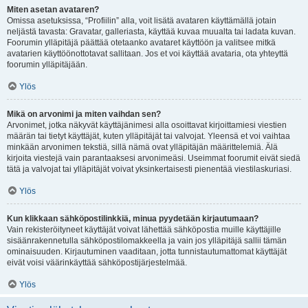
Miten asetan avataren?
Omissa asetuksissa, “Profiilin” alla, voit lisätä avataren käyttämällä jotain
neljästä tavasta: Gravatar, galleriasta, käyttää kuvaa muualta tai ladata kuvan.
Foorumin ylläpitäjä päättää otetaanko avataret käyttöön ja valitsee mitkä
avatarien käyttöönottotavat sallitaan. Jos et voi käyttää avataria, ota yhteyttä
foorumin ylläpitäjään.
Ylös
Mikä on arvonimi ja miten vaihdan sen?
Arvonimet, jotka näkyvät käyttäjänimesi alla osoittavat kirjoittamiesi viestien
määrän tai tietyt käyttäjät, kuten ylläpitäjät tai valvojat. Yleensä et voi vaihtaa
minkään arvonimen tekstiä, sillä nämä ovat ylläpitäjän määrittelemiä. Älä
kirjoita viestejä vain parantaaksesi arvonimeäsi. Useimmat foorumit eivät siedä
tätä ja valvojat tai ylläpitäjät voivat yksinkertaisesti pienentää viestilaskuriasi.
Ylös
Kun klikkaan sähköpostilinkkiä, minua pyydetään kirjautumaan?
Vain rekisteröityneet käyttäjät voivat lähettää sähköpostia muille käyttäjille
sisäänrakennetulla sähköpostilomakkeella ja vain jos ylläpitäjä sallii tämän
ominaisuuden. Kirjautuminen vaaditaan, jotta tunnistautumattomat käyttäjät
eivät voisi väärinkäyttää sähköpostijärjestelmää.
Ylös