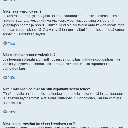
Ylös
Miksi sain varoituksen?
Jokaisen foorumin ylläpitäjällä on omat säännöt heidän sivustollensa. Jos olet
rikkonut sääntöä, voit saada varoituksen. Huomioi, että tämä on foorumin
ylläpitäjän päätös ja phpBB Limitedillä ei ole sivustolla annettavien varoitusten
kanssa mitään tekemistä. Ota yhteyttä foorumin ylläpitäjään, jos olet epävarma
annetun varoituksen syystä.
Ylös
Miten ilmoitan viestin valvojalle?
Jos foorumin ylläpitäjä on sallinut sen, sinun pitäisi nähdä raportointipainike
viestin yhteydessä. Tämän klikkaaminen vie sinut viestin raportoinnin
vaiheiden läpi.
Ylös
Mitä “Tallenna”-painike viestin kirjoittamisessa tekee?
Tämän avulla on mahdollista tallentaa luonnoksia, jotka voit kirjoittaa loppuun
ja lähettää myöhemmin. Avataksesi tallennetun luonnoksen, vieraile komissa
asetuksissa.
Ylös
Miksi minun viestini tarvitsee hyväksynnän?