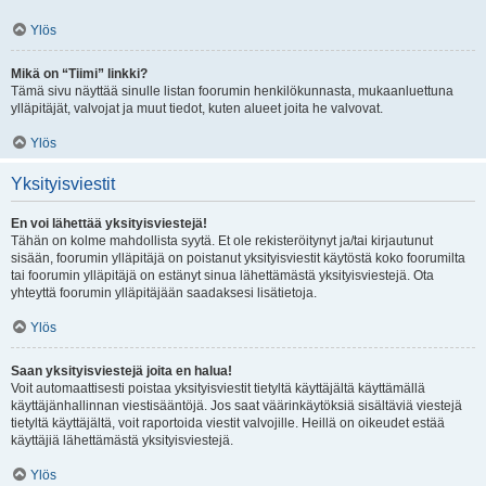
Ylös
Mikä on “Tiimi” linkki?
Tämä sivu näyttää sinulle listan foorumin henkilökunnasta, mukaanluettuna
ylläpitäjät, valvojat ja muut tiedot, kuten alueet joita he valvovat.
Ylös
Yksityisviestit
En voi lähettää yksityisviestejä!
Tähän on kolme mahdollista syytä. Et ole rekisteröitynyt ja/tai kirjautunut
sisään, foorumin ylläpitäjä on poistanut yksityisviestit käytöstä koko foorumilta
tai foorumin ylläpitäjä on estänyt sinua lähettämästä yksityisviestejä. Ota
yhteyttä foorumin ylläpitäjään saadaksesi lisätietoja.
Ylös
Saan yksityisviestejä joita en halua!
Voit automaattisesti poistaa yksityisviestit tietyltä käyttäjältä käyttämällä
käyttäjänhallinnan viestisääntöjä. Jos saat väärinkäytöksiä sisältäviä viestejä
tietyltä käyttäjältä, voit raportoida viestit valvojille. Heillä on oikeudet estää
käyttäjiä lähettämästä yksityisviestejä.
Ylös