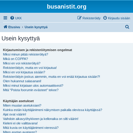
busanistit.org
UKK
Rekisteröidy
Kirjaudu sisään
E
Etusivu
Usein kysyttyä
t
Usein kysyttyä
s
i
Kirjautumisen ja rekisteröitymisen ongelmat
Miksi minun pitää rekisteröityä?
Mikä on COPPA?
Miksi en voi rekisteröityä?
Rekisteröidyin, mutta en voi kirjautua!
Miksi en voi kirjautua sisään?
Rekisteröidyin joskus aiemmin, mutta en voi enää kirjautua sisään?!
Olen hukannut salasanani!
Miksi minut kirjataan ulos automaattisesti?
Mitä “Poista foorumin evästeet” tekee?
Käyttäjän asetukset
Miten muutan asetuksiani?
Kuinka estän käyttäjänimeni näkymisen paikalla olevissa käyttäjissä?
Ajat ovat väärin!
Vaihdoin aikavyöhykkeen ja kellonaika on silti väärin!
Kieleni ei ole valittavana!
Mitä kuvia on käyttäjänimeni vieressä?
Miten asetan avataren?