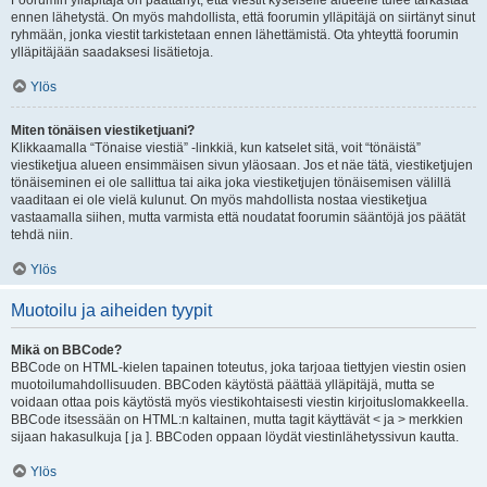
Foorumin ylläpitäjä on päättänyt, että viestit kyseiselle alueelle tulee tarkastaa
ennen lähetystä. On myös mahdollista, että foorumin ylläpitäjä on siirtänyt sinut
ryhmään, jonka viestit tarkistetaan ennen lähettämistä. Ota yhteyttä foorumin
ylläpitäjään saadaksesi lisätietoja.
Ylös
Miten tönäisen viestiketjuani?
Klikkaamalla “Tönaise viestiä” -linkkiä, kun katselet sitä, voit “tönäistä”
viestiketjua alueen ensimmäisen sivun yläosaan. Jos et näe tätä, viestiketjujen
tönäiseminen ei ole sallittua tai aika joka viestiketjujen tönäisemisen välillä
vaaditaan ei ole vielä kulunut. On myös mahdollista nostaa viestiketjua
vastaamalla siihen, mutta varmista että noudatat foorumin sääntöjä jos päätät
tehdä niin.
Ylös
Muotoilu ja aiheiden tyypit
Mikä on BBCode?
BBCode on HTML-kielen tapainen toteutus, joka tarjoaa tiettyjen viestin osien
muotoilumahdollisuuden. BBCoden käytöstä päättää ylläpitäjä, mutta se
voidaan ottaa pois käytöstä myös viestikohtaisesti viestin kirjoituslomakkeella.
BBCode itsessään on HTML:n kaltainen, mutta tagit käyttävät < ja > merkkien
sijaan hakasulkuja [ ja ]. BBCoden oppaan löydät viestinlähetyssivun kautta.
Ylös