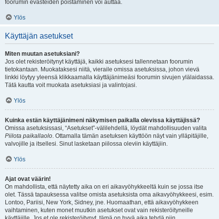
foorumin evästeiden poistaminen voi auttaa.
Ylös
Käyttäjän asetukset
Miten muutan asetuksiani?
Jos olet rekisteröitynyt käyttäjä, kaikki asetuksesi tallennetaan foorumin
tietokantaan. Muokataksesi niitä, vieraile omissa asetuksissa, johon vievä
linkki löytyy yleensä klikkaamalla käyttäjänimeäsi foorumin sivujen ylälaidassa.
Tätä kautta voit muokata asetuksiasi ja valintojasi.
Ylös
Kuinka estän käyttäjänimeni näkymisen paikalla olevissa käyttäjissä?
Omissa asetuksissasi, “Asetukset”-välilehdellä, löydät mahdollisuuden valita
Piilota paikallaolo
. Ottamalla tämän asetuksen käyttöön näyt vain ylläpitäjille,
valvojille ja itsellesi. Sinut lasketaan piilossa oleviin käyttäjiin.
Ylös
Ajat ovat väärin!
On mahdollista, että näytetty aika on eri aikavyöhykkeeltä kuin se jossa itse
olet. Tässä tapauksessa valitse omista asetuksista oma aikavyöhykkeesi, esim.
Lontoo, Pariisi, New York, Sidney, jne. Huomaathan, että aikavyöhykkeen
vaihtaminen, kuten monet muutkin asetukset ovat vain rekisteröityneille
käyttäjille. Jos et ole rekisteröitynyt, tämä on hyvä aika tehdä niin.