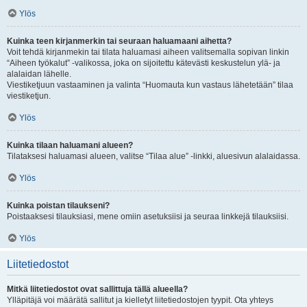
Ylös
Kuinka teen kirjanmerkin tai seuraan haluamaani aihetta?
Voit tehdä kirjanmekin tai tilata haluamasi aiheen valitsemalla sopivan linkin
“Aiheen työkalut” -valikossa, joka on sijoitettu kätevästi keskustelun ylä- ja
alalaidan lähelle.
Viestiketjuun vastaaminen ja valinta “Huomauta kun vastaus lähetetään” tilaa
viestiketjun.
Ylös
Kuinka tilaan haluamani alueen?
Tilataksesi haluamasi alueen, valitse “Tilaa alue” -linkki, aluesivun alalaidassa.
Ylös
Kuinka poistan tilaukseni?
Poistaaksesi tilauksiasi, mene omiin asetuksiisi ja seuraa linkkejä tilauksiisi.
Ylös
Liitetiedostot
Mitkä liitetiedostot ovat sallittuja tällä alueella?
Ylläpitäjä voi määrätä sallitut ja kielletyt liitetiedostojen tyypit. Ota yhteys