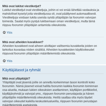
Mitä ovat lukitut viestiketjut?
Lukitut viestiketjut ovat viestiketjuja, joihin ei voi enää lähettää vastauksia ja
mahdolliset kyselyt joita viestiketjussa oli, ovat päättyneet automaattisesti.
Viestiketjuja voidaan lukita useista syistä ylläpitäjän tai foorumin valvojan
toimesta. Saatat myös pystyä lukitsemaan oman viestiketjusi, mutta tämä
riippuu foorumin ylläpitäjän antamista oikeuksista.
Ylös
Mitä ovat aiheiden kuvakkeet?
Aiheiden kuvakkeet ovat aiheen aloittajan valitsemia kuvakkeita joiden on
tarkoitus kuvastaa niiden sisältöä. Aiheiden kuvakkeiden käyttöoikeudet
riippuvat foorumin ylläpitäjän määrittelemistä oikeuksista.
Ylös
Käyttäjätasot ja ryhmät
Mitä ovat ylläpitäjät?
Ylläpitäjät ovat jäseniä joille on annettu korkeimman tason kontrolli koko
foorumiin. Nämä jäsenet voivat hallita foorumin kaikkia foorumin toiminnan
osa-alueita, mukaan lukien oikeuksien asettaminen, käyttäjien porttikiellot,
käyttäjäryhmät ja valvojat yms., riippuen foorumin perustajasta ja hänen
ylläpitäjille määrittelemistä oikeuksista. Heillä saattaa olla myös täydet
valvojan oikeudet kaikilla keskustelualueilla, riippuen foorumin perustajan
määrittelemistä asetuksista.