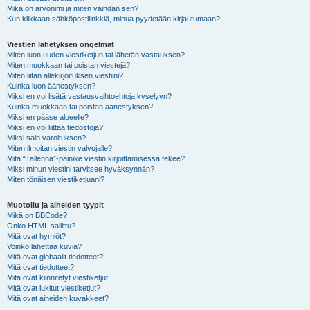
Mikä on arvonimi ja miten vaihdan sen?
Kun klikkaan sähköpostilinkkiä, minua pyydetään kirjautumaan?
Viestien lähetyksen ongelmat
Miten luon uuden viestiketjun tai lähetän vastauksen?
Miten muokkaan tai poistan viestejä?
Miten liitän allekirjoituksen viestiini?
Kuinka luon äänestyksen?
Miksi en voi lisätä vastausvaihtoehtoja kyselyyn?
Kuinka muokkaan tai poistan äänestyksen?
Miksi en pääse alueelle?
Miksi en voi liittää tiedostoja?
Miksi sain varoituksen?
Miten ilmoitan viestin valvojalle?
Mitä “Tallenna”-painike viestin kirjoittamisessa tekee?
Miksi minun viestini tarvitsee hyväksynnän?
Miten tönäisen viestiketjuani?
Muotoilu ja aiheiden tyypit
Mikä on BBCode?
Onko HTML sallittu?
Mitä ovat hymiöt?
Voinko lähettää kuvia?
Mitä ovat globaalit tiedotteet?
Mitä ovat tiedotteet?
Mitä ovat kiinnitetyt viestiketjut
Mitä ovat lukitut viestiketjut?
Mitä ovat aiheiden kuvakkeet?