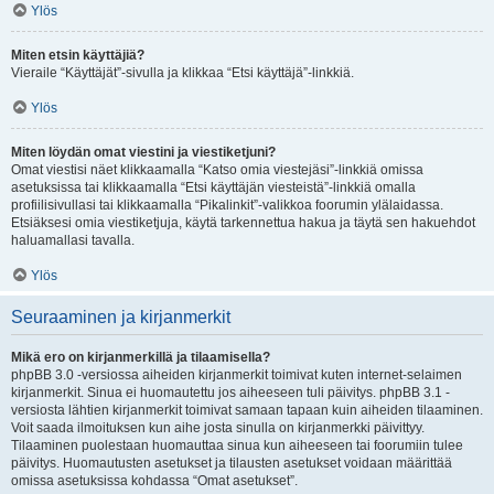
Ylös
Miten etsin käyttäjiä?
Vieraile “Käyttäjät”-sivulla ja klikkaa “Etsi käyttäjä”-linkkiä.
Ylös
Miten löydän omat viestini ja viestiketjuni?
Omat viestisi näet klikkaamalla “Katso omia viestejäsi”-linkkiä omissa
asetuksissa tai klikkaamalla “Etsi käyttäjän viesteistä”-linkkiä omalla
profiilisivullasi tai klikkaamalla “Pikalinkit”-valikkoa foorumin ylälaidassa.
Etsiäksesi omia viestiketjuja, käytä tarkennettua hakua ja täytä sen hakuehdot
haluamallasi tavalla.
Ylös
Seuraaminen ja kirjanmerkit
Mikä ero on kirjanmerkillä ja tilaamisella?
phpBB 3.0 -versiossa aiheiden kirjanmerkit toimivat kuten internet-selaimen
kirjanmerkit. Sinua ei huomautettu jos aiheeseen tuli päivitys. phpBB 3.1 -
versiosta lähtien kirjanmerkit toimivat samaan tapaan kuin aiheiden tilaaminen.
Voit saada ilmoituksen kun aihe josta sinulla on kirjanmerkki päivittyy.
Tilaaminen puolestaan huomauttaa sinua kun aiheeseen tai foorumiin tulee
päivitys. Huomautusten asetukset ja tilausten asetukset voidaan määrittää
omissa asetuksissa kohdassa “Omat asetukset”.