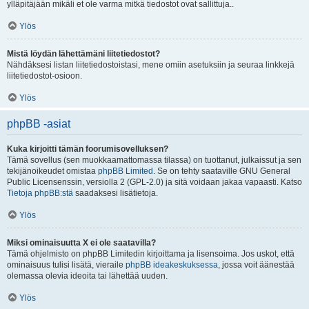
ylläpitäjään mikäli et ole varma mitkä tiedostot ovat sallittuja..
Ylös
Mistä löydän lähettämäni liitetiedostot?
Nähdäksesi listan liitetiedostoistasi, mene omiin asetuksiin ja seuraa linkkejä
liitetiedostot-osioon.
Ylös
phpBB -asiat
Kuka kirjoitti tämän foorumisovelluksen?
Tämä sovellus (sen muokkaamattomassa tilassa) on tuottanut, julkaissut ja sen
tekijänoikeudet omistaa
phpBB Limited
. Se on tehty saataville GNU General
Public Licensenssin, versiolla 2 (GPL-2.0) ja sitä voidaan jakaa vapaasti. Katso
Tietoja phpBB:stä
saadaksesi lisätietoja.
Ylös
Miksi ominaisuutta X ei ole saatavilla?
Tämä ohjelmisto on phpBB Limitedin kirjoittama ja lisensoima. Jos uskot, että
ominaisuus tulisi lisätä, vieraile
phpBB ideakeskuksessa
, jossa voit äänestää
olemassa olevia ideoita tai lähettää uuden.
Ylös