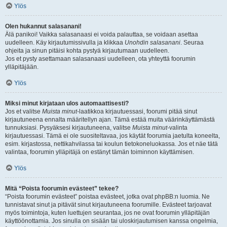
Ylös
Olen hukannut salasanani!
Älä panikoi! Vaikka salasanaasi ei voida palauttaa, se voidaan asettaa
uudelleen. Käy kirjautumissivulla ja klikkaa
Unohdin salasanani
. Seuraa
ohjeita ja sinun pitäisi kohta pystyä kirjautumaan uudelleen.
Jos et pysty asettamaan salasanaasi uudelleen, ota yhteyttä foorumin
ylläpitäjään.
Ylös
Miksi minut kirjataan ulos automaattisesti?
Jos et valitse
Muista minut
-laatikkoa kirjautuessasi, foorumi pitää sinut
kirjautuneena ennalta määritellyn ajan. Tämä estää muita väärinkäyttämästä
tunnuksiasi. Pysyäksesi kirjautuneena, valitse
Muista minut
-valinta
kirjautuessasi. Tämä ei ole suositeltavaa, jos käytät foorumia jaetulta koneelta,
esim. kirjastossa, nettikahvilassa tai koulun tietokoneluokassa. Jos et näe tätä
valintaa, foorumin ylläpitäjä on estänyt tämän toiminnon käyttämisen.
Ylös
Mitä “Poista foorumin evästeet” tekee?
“Poista foorumin evästeet” poistaa evästeet, jotka ovat phpBB:n luomia. Ne
tunnistavat sinut ja pitävät sinut kirjautuneena foorumille. Evästeet tarjoavat
myös toimintoja, kuten luettujen seurantaa, jos ne ovat foorumin ylläpitäjän
käyttöönottamia. Jos sinulla on sisään tai uloskirjautumisen kanssa ongelmia,