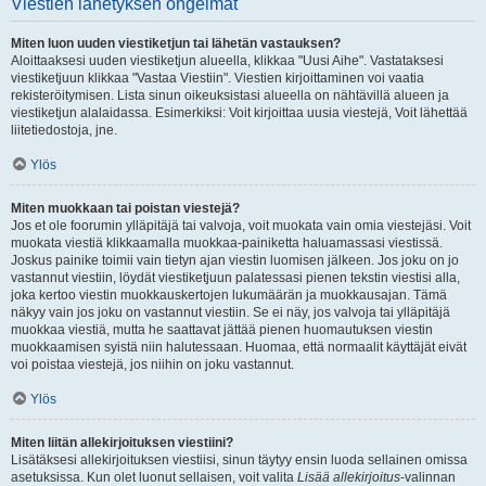
Viestien lähetyksen ongelmat
Miten luon uuden viestiketjun tai lähetän vastauksen?
Aloittaaksesi uuden viestiketjun alueella, klikkaa "Uusi Aihe". Vastataksesi
viestiketjuun klikkaa "Vastaa Viestiin". Viestien kirjoittaminen voi vaatia
rekisteröitymisen. Lista sinun oikeuksistasi alueella on nähtävillä alueen ja
viestiketjun alalaidassa. Esimerkiksi: Voit kirjoittaa uusia viestejä, Voit lähettää
liitetiedostoja, jne.
Ylös
Miten muokkaan tai poistan viestejä?
Jos et ole foorumin ylläpitäjä tai valvoja, voit muokata vain omia viestejäsi. Voit
muokata viestiä klikkaamalla muokkaa-painiketta haluamassasi viestissä.
Joskus painike toimii vain tietyn ajan viestin luomisen jälkeen. Jos joku on jo
vastannut viestiin, löydät viestiketjuun palatessasi pienen tekstin viestisi alla,
joka kertoo viestin muokkauskertojen lukumäärän ja muokkausajan. Tämä
näkyy vain jos joku on vastannut viestiin. Se ei näy, jos valvoja tai ylläpitäjä
muokkaa viestiä, mutta he saattavat jättää pienen huomautuksen viestin
muokkaamisen syistä niin halutessaan. Huomaa, että normaalit käyttäjät eivät
voi poistaa viestejä, jos niihin on joku vastannut.
Ylös
Miten liitän allekirjoituksen viestiini?
Lisätäksesi allekirjoituksen viestiisi, sinun täytyy ensin luoda sellainen omissa
asetuksissa. Kun olet luonut sellaisen, voit valita
Lisää allekirjoitus
-valinnan