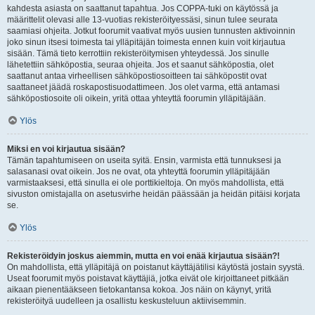
kahdesta asiasta on saattanut tapahtua. Jos COPPA-tuki on käytössä ja
määrittelit olevasi alle 13-vuotias rekisteröityessäsi, sinun tulee seurata
saamiasi ohjeita. Jotkut foorumit vaativat myös uusien tunnusten aktivoinnin
joko sinun itsesi toimesta tai ylläpitäjän toimesta ennen kuin voit kirjautua
sisään. Tämä tieto kerrottiin rekisteröitymisen yhteydessä. Jos sinulle
lähetettiin sähköpostia, seuraa ohjeita. Jos et saanut sähköpostia, olet
saattanut antaa virheellisen sähköpostiosoitteen tai sähköpostit ovat
saattaneet jäädä roskapostisuodattimeen. Jos olet varma, että antamasi
sähköpostiosoite oli oikein, yritä ottaa yhteyttä foorumin ylläpitäjään.
Ylös
Miksi en voi kirjautua sisään?
Tämän tapahtumiseen on useita syitä. Ensin, varmista että tunnuksesi ja
salasanasi ovat oikein. Jos ne ovat, ota yhteyttä foorumin ylläpitäjään
varmistaaksesi, että sinulla ei ole porttikieltoja. On myös mahdollista, että
sivuston omistajalla on asetusvirhe heidän päässään ja heidän pitäisi korjata
se.
Ylös
Rekisteröidyin joskus aiemmin, mutta en voi enää kirjautua sisään?!
On mahdollista, että ylläpitäjä on poistanut käyttäjätilisi käytöstä jostain syystä.
Useat foorumit myös poistavat käyttäjiä, jotka eivät ole kirjoittaneet pitkään
aikaan pienentääkseen tietokantansa kokoa. Jos näin on käynyt, yritä
rekisteröityä uudelleen ja osallistu keskusteluun aktiivisemmin.