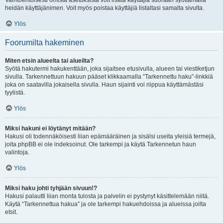
Vaihtoehtoisesti omista asetuksista voit lisätä käyttäjiä suoraan syöttämällä
heidän käyttäjänimen. Voit myös poistaa käyttäjiä listaltasi samalta sivulta.
Ylös
Foorumilta hakeminen
Miten etsin alueelta tai alueilta?
Syötä hakutermi hakukenttään, joka sijaitsee etusivulla, alueen tai viestiketjun
sivulla. Tarkennettuun hakuun pääset klikkaamalla “Tarkennettu haku”-linkkiä
joka on saatavilla jokaisella sivulla. Haun sijainti voi riippua käyttämästäsi
tyylistä.
Ylös
Miksi hakuni ei löytänyt mitään?
Hakusi oli todennäköisesti liian epämääräinen ja sisälsi useita yleisiä termejä,
joita phpBB ei ole indeksoinut. Ole tarkempi ja käytä Tarkennetun haun
valintoja.
Ylös
Miksi haku johti tyhjään sivuun!?
Hakusi palautti liian monta tulosta ja palvelin ei pystynyt käsittelemään niitä.
Käytä “Tarkennettua hakua” ja ole tarkempi hakuehdoissa ja alueissa joilta
etsit.