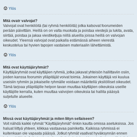
Ylös
Mitä ovatr valvojat?
Valvojat ovat henkilöitä (tai ryhmä henkilöitä) jotka katsovat foorumeiden
perään päivittäin. Heillä on on valta muokata ja poistaa viestejä ja lukita, avata,
siirtää, poistaa ja jakaa viestiketjuja niillä alueilla joissa heillä on valvojan
oikeudet. Yleensä valvojat ovat paikalla estämässä aiheen vierestä
keskustelua tai hyvien tapojen vastaisen materiaalin lähettämistä.
Ylös
Mitä ovat käyttäjäryhmät?
Käyttäjäryhmät ovat käyttäjien ryhmiä, jotka jakavat yhteisön hallittaviin osiin,
joiden kanssa foorumin ylläpitäjät voivat toimia. Jokainen käyttäjä voi kuulua
useisiin ryhmiin ja jokaiselle ryhmälle voidaan määritellä yksilölliset oikeudet.
Tämä tarjoaa ylläpitäjille helpon tavan muuttaa käyttäjien oikeuksia useille
käyttäjille kerralla, kuten muuttaa valvojien oikeuksia tai hallita pääsyä
suljetulle alueelle.
Ylös
Missä ovat käyttäjäryhmät ja miten liityn sellaiseen?
Voit nähdä kaikki ryhmät “Käyttäjäryhmät”-linkin kautta omissa asetuksissa. Jos
haluat liittyä yhteen, klikkaa vastaavaa painiketta. Kaikissa ryhmissä ei
kuitenkaan ole vapaata pääsyä. Jotkut ryhmät vaativat hyväksynnän ennen