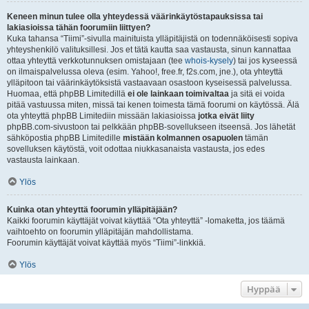
Keneen minun tulee olla yhteydessä väärinkäytöstapauksissa tai
lakiasioissa tähän foorumiin liittyen?
Kuka tahansa “Tiimi”-sivulla mainituista ylläpitäjistä on todennäköisesti sopiva
yhteyshenkilö valituksillesi. Jos et tätä kautta saa vastausta, sinun kannattaa
ottaa yhteyttä verkkotunnuksen omistajaan (tee
whois-kysely
) tai jos kyseessä
on ilmaispalvelussa oleva (esim. Yahoo!, free.fr, f2s.com, jne.), ota yhteyttä
ylläpitoon tai väärinkäytöksistä vastaavaan osastoon kyseisessä palvelussa.
Huomaa, että phpBB Limitedillä
ei ole lainkaan toimivaltaa
ja sitä ei voida
pitää vastuussa miten, missä tai kenen toimesta tämä foorumi on käytössä. Älä
ota yhteyttä phpBB Limitediin missään lakiasioissa
jotka eivät liity
phpBB.com-sivustoon tai pelkkään phpBB-sovellukseen itseensä. Jos lähetät
sähköpostia phpBB Limitedille
mistään kolmannen osapuolen
tämän
sovelluksen käytöstä, voit odottaa niukkasanaista vastausta, jos edes
vastausta lainkaan.
Ylös
Kuinka otan yhteyttä foorumin ylläpitäjään?
Kaikki foorumin käyttäjät voivat käyttää “Ota yhteyttä” -lomaketta, jos täämä
vaihtoehto on foorumin ylläpitäjän mahdollistama.
Foorumin käyttäjät voivat käyttää myös “Tiimi”-linkkiä.
Ylös
Hyppää