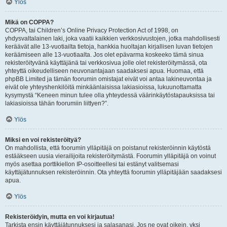
Ylös
Mikä on COPPA?
COPPA, tai Children’s Online Privacy Protection Act of 1998, on
yhdysvaltalainen laki, joka vaatii kaikkien verkkosivustojen, jotka mahdollisesti
keräävät alle 13-vuotiailta tietoja, hankkia huoltajan kirjallisen luvan tietojen
keräämiseen alle 13-vuotiaalta. Jos olet epävarma koskeeko tämä sinua
rekisteröityvänä käyttäjänä tai verkkosivua jolle olet rekisteröitymässä, ota
yhteyttä oikeudelliseen neuvonantajaan saadaksesi apua. Huomaa, että
phpBB Limited ja tämän foorumin omistajat eivät voi antaa lakineuvontaa ja
eivät ole yhteyshenkilöitä minkäänlaisissa lakiasioissa, lukuunottamatta
kysymystä “Keneen minun tulee olla yhteydessä väärinkäytöstapauksissa tai
lakiasioissa tähän foorumiin liittyen?”.
Ylös
Miksi en voi rekisteröityä?
On mahdollista, että foorumin ylläpitäjä on poistanut rekisteröinnin käytöstä
estääkseen uusia vierailijoita rekisteröitymästä. Foorumin ylläpitäjä on voinut
myös asettaa porttikiellon IP-osoitteellesi tai estänyt valitsemasi
käyttäjätunnuksen rekisteröinnin. Ota yhteyttä foorumin ylläpitäjään saadaksesi
apua.
Ylös
Rekisteröidyin, mutta en voi kirjautua!
Tarkista ensin käyttäjätunnuksesi ja salasanasi. Jos ne ovat oikein, yksi