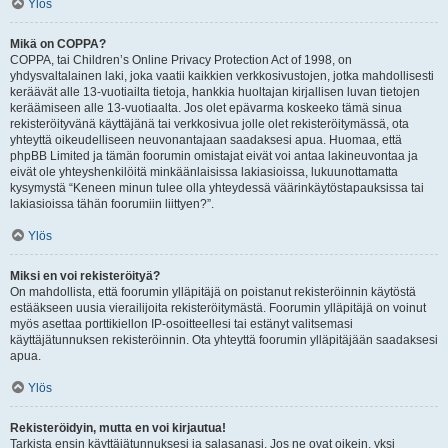
Ylös
Mikä on COPPA?
COPPA, tai Children’s Online Privacy Protection Act of 1998, on
yhdysvaltalainen laki, joka vaatii kaikkien verkkosivustojen, jotka mahdollisesti
keräävät alle 13-vuotiailta tietoja, hankkia huoltajan kirjallisen luvan tietojen
keräämiseen alle 13-vuotiaalta. Jos olet epävarma koskeeko tämä sinua
rekisteröityvänä käyttäjänä tai verkkosivua jolle olet rekisteröitymässä, ota
yhteyttä oikeudelliseen neuvonantajaan saadaksesi apua. Huomaa, että
phpBB Limited ja tämän foorumin omistajat eivät voi antaa lakineuvontaa ja
eivät ole yhteyshenkilöitä minkäänlaisissa lakiasioissa, lukuunottamatta
kysymystä “Keneen minun tulee olla yhteydessä väärinkäytöstapauksissa tai
lakiasioissa tähän foorumiin liittyen?”.
Ylös
Miksi en voi rekisteröityä?
On mahdollista, että foorumin ylläpitäjä on poistanut rekisteröinnin käytöstä
estääkseen uusia vierailijoita rekisteröitymästä. Foorumin ylläpitäjä on voinut
myös asettaa porttikiellon IP-osoitteellesi tai estänyt valitsemasi
käyttäjätunnuksen rekisteröinnin. Ota yhteyttä foorumin ylläpitäjään saadaksesi
apua.
Ylös
Rekisteröidyin, mutta en voi kirjautua!
Tarkista ensin käyttäjätunnuksesi ja salasanasi. Jos ne ovat oikein, yksi