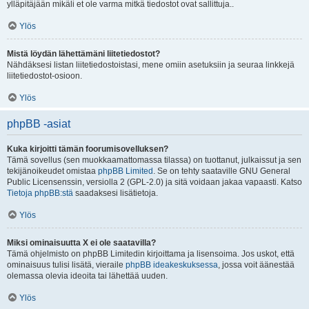
ylläpitäjään mikäli et ole varma mitkä tiedostot ovat sallittuja..
Ylös
Mistä löydän lähettämäni liitetiedostot?
Nähdäksesi listan liitetiedostoistasi, mene omiin asetuksiin ja seuraa linkkejä
liitetiedostot-osioon.
Ylös
phpBB -asiat
Kuka kirjoitti tämän foorumisovelluksen?
Tämä sovellus (sen muokkaamattomassa tilassa) on tuottanut, julkaissut ja sen
tekijänoikeudet omistaa
phpBB Limited
. Se on tehty saataville GNU General
Public Licensenssin, versiolla 2 (GPL-2.0) ja sitä voidaan jakaa vapaasti. Katso
Tietoja phpBB:stä
saadaksesi lisätietoja.
Ylös
Miksi ominaisuutta X ei ole saatavilla?
Tämä ohjelmisto on phpBB Limitedin kirjoittama ja lisensoima. Jos uskot, että
ominaisuus tulisi lisätä, vieraile
phpBB ideakeskuksessa
, jossa voit äänestää
olemassa olevia ideoita tai lähettää uuden.
Ylös