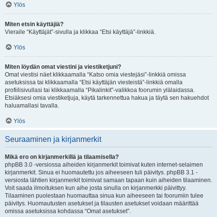
Ylös
Miten etsin käyttäjiä?
Vieraile “Käyttäjät”-sivulla ja klikkaa “Etsi käyttäjä”-linkkiä.
Ylös
Miten löydän omat viestini ja viestiketjuni?
Omat viestisi näet klikkaamalla “Katso omia viestejäsi”-linkkiä omissa
asetuksissa tai klikkaamalla “Etsi käyttäjän viesteistä”-linkkiä omalla
profiilisivullasi tai klikkaamalla “Pikalinkit”-valikkoa foorumin ylälaidassa.
Etsiäksesi omia viestiketjuja, käytä tarkennettua hakua ja täytä sen hakuehdot
haluamallasi tavalla.
Ylös
Seuraaminen ja kirjanmerkit
Mikä ero on kirjanmerkillä ja tilaamisella?
phpBB 3.0 -versiossa aiheiden kirjanmerkit toimivat kuten internet-selaimen
kirjanmerkit. Sinua ei huomautettu jos aiheeseen tuli päivitys. phpBB 3.1 -
versiosta lähtien kirjanmerkit toimivat samaan tapaan kuin aiheiden tilaaminen.
Voit saada ilmoituksen kun aihe josta sinulla on kirjanmerkki päivittyy.
Tilaaminen puolestaan huomauttaa sinua kun aiheeseen tai foorumiin tulee
päivitys. Huomautusten asetukset ja tilausten asetukset voidaan määrittää
omissa asetuksissa kohdassa “Omat asetukset”.