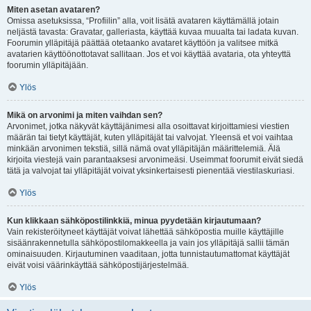
Miten asetan avataren?
Omissa asetuksissa, “Profiilin” alla, voit lisätä avataren käyttämällä jotain
neljästä tavasta: Gravatar, galleriasta, käyttää kuvaa muualta tai ladata kuvan.
Foorumin ylläpitäjä päättää otetaanko avataret käyttöön ja valitsee mitkä
avatarien käyttöönottotavat sallitaan. Jos et voi käyttää avataria, ota yhteyttä
foorumin ylläpitäjään.
Ylös
Mikä on arvonimi ja miten vaihdan sen?
Arvonimet, jotka näkyvät käyttäjänimesi alla osoittavat kirjoittamiesi viestien
määrän tai tietyt käyttäjät, kuten ylläpitäjät tai valvojat. Yleensä et voi vaihtaa
minkään arvonimen tekstiä, sillä nämä ovat ylläpitäjän määrittelemiä. Älä
kirjoita viestejä vain parantaaksesi arvonimeäsi. Useimmat foorumit eivät siedä
tätä ja valvojat tai ylläpitäjät voivat yksinkertaisesti pienentää viestilaskuriasi.
Ylös
Kun klikkaan sähköpostilinkkiä, minua pyydetään kirjautumaan?
Vain rekisteröityneet käyttäjät voivat lähettää sähköpostia muille käyttäjille
sisäänrakennetulla sähköpostilomakkeella ja vain jos ylläpitäjä sallii tämän
ominaisuuden. Kirjautuminen vaaditaan, jotta tunnistautumattomat käyttäjät
eivät voisi väärinkäyttää sähköpostijärjestelmää.
Ylös