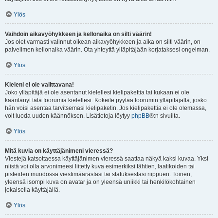
Ylös
Vaihdoin aikavyöhykkeen ja kellonaika on silti väärin!
Jos olet varmasti valinnut oikean aikavyöhykkeen ja aika on silti väärin, on
palvelimen kellonaika väärin. Ota yhteyttä ylläpitäjään korjataksesi ongelman.
Ylös
Kieleni ei ole valittavana!
Joko ylläpitäjä ei ole asentanut kielellesi kielipakettia tai kukaan ei ole
kääntänyt tätä foorumia kielellesi. Kokeile pyytää foorumin ylläpitäjältä, josko
hän voisi asentaa tarvitsemasi kielipaketin. Jos kielipakettia ei ole olemassa,
voit luoda uuden käännöksen. Lisätietoja löytyy
phpBB
®:n sivuilta.
Ylös
Mitä kuvia on käyttäjänimeni vieressä?
Viestejä katsottaessa käyttäjänimen vieressä saattaa näkyä kaksi kuvaa. Yksi
niistä voi olla arvonimeesi liitetty kuva esimerkiksi tähtien, laatikoiden tai
pisteiden muodossa viestimäärästäsi tai statuksestasi riippuen. Toinen,
yleensä isompi kuva on avatar ja on yleensä uniikki tai henkilökohtainen
jokaisella käyttäjällä.
Ylös