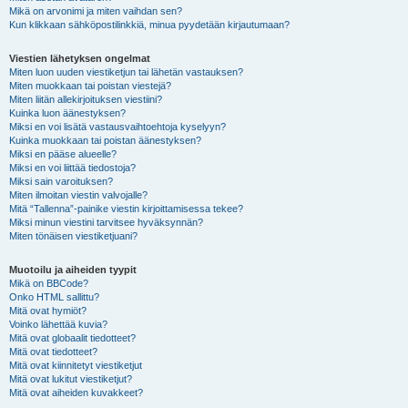
Mikä on arvonimi ja miten vaihdan sen?
Kun klikkaan sähköpostilinkkiä, minua pyydetään kirjautumaan?
Viestien lähetyksen ongelmat
Miten luon uuden viestiketjun tai lähetän vastauksen?
Miten muokkaan tai poistan viestejä?
Miten liitän allekirjoituksen viestiini?
Kuinka luon äänestyksen?
Miksi en voi lisätä vastausvaihtoehtoja kyselyyn?
Kuinka muokkaan tai poistan äänestyksen?
Miksi en pääse alueelle?
Miksi en voi liittää tiedostoja?
Miksi sain varoituksen?
Miten ilmoitan viestin valvojalle?
Mitä “Tallenna”-painike viestin kirjoittamisessa tekee?
Miksi minun viestini tarvitsee hyväksynnän?
Miten tönäisen viestiketjuani?
Muotoilu ja aiheiden tyypit
Mikä on BBCode?
Onko HTML sallittu?
Mitä ovat hymiöt?
Voinko lähettää kuvia?
Mitä ovat globaalit tiedotteet?
Mitä ovat tiedotteet?
Mitä ovat kiinnitetyt viestiketjut
Mitä ovat lukitut viestiketjut?
Mitä ovat aiheiden kuvakkeet?