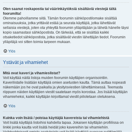
Olen saanut roskapostia tai väärinkäytöksiä sisältäviä viestejä tältä
foorumilta!
Olemme pahoillamme siitä. Tämän foorumin sähköpostilomake sisältää
ominaisuuksia, jotka yrittävät estää ja seurata käyttäjiä, jotka lähettävät
sellaisia viestejä, joten ota yhteyttä foorumin ylläpitäjään ja lähetä hänelle täysi
kopio saamastasi sähköpostista. On tärkeää, että se sisältää kaikki
otsaketiedot sähköpostista, jotka sisältävät viestin lähettäjän tiedot. Foorumin
ylläpitäjä voi sitten toimia tarpeen mukaan.
Ylös
Ystävät ja vihamiehet
Mitä ovat kaveri ja vihamieslistat?
Voit käyttää näitä listoja muiden foorumin käyttäjien organisointiin.
Kaverilistalle lisätään käyttäjiä omien asetusten kautta. Tämä auttaa nopeasti
näkemään jos he ovat paikalla ja yksityisviestien lähettämisessä. Teemasta
riippuen näiden käyttäjien viestit saatetaan myös korostaa. Jos lisäät käyttäjän
vihamieheksi, kaikki käyttäjän kirjoittamat viestit piilotetaan oletuksena.
Ylös
Kuinka voin lisätä / poistaa käyttäjiä kavereista tai vihamiehistä
Voit lisätä käyttäjiä listoihisi kahdella tapaa. Jokaisen käyttäjän profiilissa on
linkki jonka kautta voit lisätä heidät joko kavereihin tai vihamiehiin.