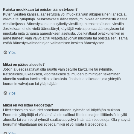
Kuinka muokkaan tai poistan äänestyksen?
Kuten viestien kanssa, äänestyksiä voi muokata vain alkuperäinen lähettäjä,
valvoja tai ylläpitäjä. Muokataksesi äänestystä, muokkaa ensimmäistä viestiä
viestiketjussa. Äänestys on aina kytketty viestiketjun ensimmäiseen viestiin.
Jos kukaan ei ole vielä äänestänyt, käyttäjät voivat poistaa äänestyksen tai
muokata mitä tahansa äänestyksen asetusta. Jos käyttäjät ovat kuitenkin jo
äänestäneet, vain valvojat tai ylläpitäjät voivat muokata tai poistaa sen. Tämä
estää äänestysvaihtoehtojen vaihtamisen kesken äänestyksen.
Ylös
Miksi en pääse alueelle?
Jotkin alueet saattavat olla rajattu vain tietyille käyttäjille tai ryhmille.
Katsoaksesi, lukeaksesi, kirjoittaaksesi tai muiden toimintojen tekeminen
alueella saattaa tarvita erikoisoikeuksia. Jos haluat oikeudet, ota yhteyttä
foorumin valvojaan tai ylläpitäjään.
Ylös
Miksi en voi liittää tiedostoja?
Liitetiedostojen oikeudet annetaan alueen, ryhmän tai käyttäjän mukaan.
Foorumin ylläpitäjä ei välttämättä ole sallinut liitetiedostojen liittämistä tietyllä
alueella tai vain tietyt ryhmät saattavat pystyä liittämään tiedostoja. Ota yhteyttä
foorumin ylläpitäjään jos et tiedä miksi et voi lisätä liitetiedostoja.