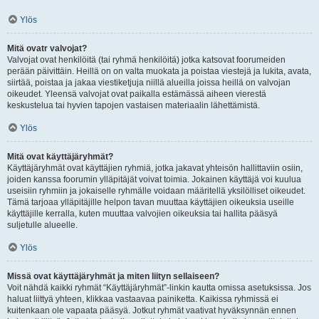
Ylös
Mitä ovatr valvojat?
Valvojat ovat henkilöitä (tai ryhmä henkilöitä) jotka katsovat foorumeiden
perään päivittäin. Heillä on on valta muokata ja poistaa viestejä ja lukita, avata,
siirtää, poistaa ja jakaa viestiketjuja niillä alueilla joissa heillä on valvojan
oikeudet. Yleensä valvojat ovat paikalla estämässä aiheen vierestä
keskustelua tai hyvien tapojen vastaisen materiaalin lähettämistä.
Ylös
Mitä ovat käyttäjäryhmät?
Käyttäjäryhmät ovat käyttäjien ryhmiä, jotka jakavat yhteisön hallittaviin osiin,
joiden kanssa foorumin ylläpitäjät voivat toimia. Jokainen käyttäjä voi kuulua
useisiin ryhmiin ja jokaiselle ryhmälle voidaan määritellä yksilölliset oikeudet.
Tämä tarjoaa ylläpitäjille helpon tavan muuttaa käyttäjien oikeuksia useille
käyttäjille kerralla, kuten muuttaa valvojien oikeuksia tai hallita pääsyä
suljetulle alueelle.
Ylös
Missä ovat käyttäjäryhmät ja miten liityn sellaiseen?
Voit nähdä kaikki ryhmät “Käyttäjäryhmät”-linkin kautta omissa asetuksissa. Jos
haluat liittyä yhteen, klikkaa vastaavaa painiketta. Kaikissa ryhmissä ei
kuitenkaan ole vapaata pääsyä. Jotkut ryhmät vaativat hyväksynnän ennen