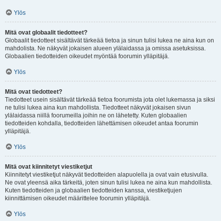
Ylös
Mitä ovat globaalit tiedotteet?
Globaalit tiedotteet sisältävät tärkeää tietoa ja sinun tulisi lukea ne aina kun on
mahdolista. Ne näkyvät jokaisen alueen ylälaidassa ja omissa asetuksissa.
Globaalien tiedotteiden oikeudet myöntää foorumin ylläpitäjä.
Ylös
Mitä ovat tiedotteet?
Tiedotteet usein sisältävät tärkeää tietoa foorumista jota olet lukemassa ja siksi
ne tulisi lukea aina kun mahdollista. Tiedotteet näkyvät jokaisen sivun
ylälaidassa niillä foorumeilla joihin ne on lähetetty. Kuten globaalien
tiedotteiden kohdalla, tiedotteiden lähettämisen oikeudet antaa foorumin
ylläpitäjä.
Ylös
Mitä ovat kiinnitetyt viestiketjut
Kiinnitetyt viestiketjut näkyvät tiedotteiden alapuolella ja ovat vain etusivulla.
Ne ovat yleensä aika tärkeitä, joten sinun tulisi lukea ne aina kun mahdollista.
Kuten tiedotteiden ja globaalien tiedotteiden kanssa, viestiketjujen
kiinnittämisen oikeudet määrittelee foorumin ylläpitäjä.
Ylös