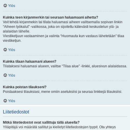
Ylös
Kuinka teen kirjanmerkin tai seuraan haluamaani aihetta?
Voit tehdä kirjanmekin tai tilata haluamasi aiheen valitsemalla sopivan linkin
“Aiheen työkalut” -valikossa, joka on sijoitettu kätevästi keskustelun ylä- ja
alalaidan lähelle.
Viestiketjuun vastaaminen ja valinta “Huomauta kun vastaus lähetetään” tilaa
viestiketjun.
Ylös
Kuinka tilaan haluamani alueen?
Tilataksesi haluamasi alueen, valitse “Tilaa alue” -linkki, aluesivun alalaidassa.
Ylös
Kuinka poistan tilaukseni?
Poistaaksesi tilauksiasi, mene omiin asetuksiisi ja seuraa linkkejä tilauksiisi.
Ylös
Liitetiedostot
Mitkä liitetiedostot ovat sallittuja tällä alueella?
Ylläpitäjä voi määrätä sallitut ja kielletyt liitetiedostojen tyypit. Ota yhteys