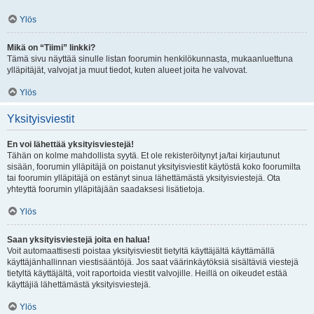
Ylös
Mikä on “Tiimi” linkki?
Tämä sivu näyttää sinulle listan foorumin henkilökunnasta, mukaanluettuna
ylläpitäjät, valvojat ja muut tiedot, kuten alueet joita he valvovat.
Ylös
Yksityisviestit
En voi lähettää yksityisviestejä!
Tähän on kolme mahdollista syytä. Et ole rekisteröitynyt ja/tai kirjautunut
sisään, foorumin ylläpitäjä on poistanut yksityisviestit käytöstä koko foorumilta
tai foorumin ylläpitäjä on estänyt sinua lähettämästä yksityisviestejä. Ota
yhteyttä foorumin ylläpitäjään saadaksesi lisätietoja.
Ylös
Saan yksityisviestejä joita en halua!
Voit automaattisesti poistaa yksityisviestit tietyltä käyttäjältä käyttämällä
käyttäjänhallinnan viestisääntöjä. Jos saat väärinkäytöksiä sisältäviä viestejä
tietyltä käyttäjältä, voit raportoida viestit valvojille. Heillä on oikeudet estää
käyttäjiä lähettämästä yksityisviestejä.
Ylös