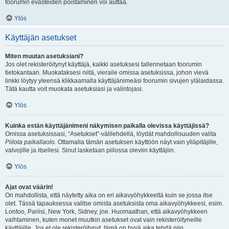
foorumin evästeiden poistaminen voi auttaa.
Ylös
Käyttäjän asetukset
Miten muutan asetuksiani?
Jos olet rekisteröitynyt käyttäjä, kaikki asetuksesi tallennetaan foorumin
tietokantaan. Muokataksesi niitä, vieraile omissa asetuksissa, johon vievä
linkki löytyy yleensä klikkaamalla käyttäjänimeäsi foorumin sivujen ylälaidassa.
Tätä kautta voit muokata asetuksiasi ja valintojasi.
Ylös
Kuinka estän käyttäjänimeni näkymisen paikalla olevissa käyttäjissä?
Omissa asetuksissasi, “Asetukset”-välilehdellä, löydät mahdollisuuden valita
Piilota paikallaolo
. Ottamalla tämän asetuksen käyttöön näyt vain ylläpitäjille,
valvojille ja itsellesi. Sinut lasketaan piilossa oleviin käyttäjiin.
Ylös
Ajat ovat väärin!
On mahdollista, että näytetty aika on eri aikavyöhykkeeltä kuin se jossa itse
olet. Tässä tapauksessa valitse omista asetuksista oma aikavyöhykkeesi, esim.
Lontoo, Pariisi, New York, Sidney, jne. Huomaathan, että aikavyöhykkeen
vaihtaminen, kuten monet muutkin asetukset ovat vain rekisteröityneille
käyttäjille. Jos et ole rekisteröitynyt, tämä on hyvä aika tehdä niin.