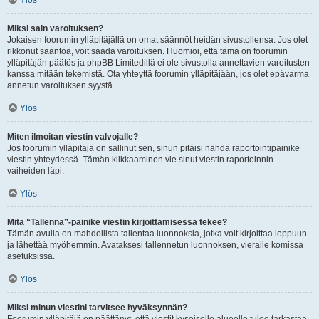
Ylös
Miksi sain varoituksen?
Jokaisen foorumin ylläpitäjällä on omat säännöt heidän sivustollensa. Jos olet
rikkonut sääntöä, voit saada varoituksen. Huomioi, että tämä on foorumin
ylläpitäjän päätös ja phpBB Limitedillä ei ole sivustolla annettavien varoitusten
kanssa mitään tekemistä. Ota yhteyttä foorumin ylläpitäjään, jos olet epävarma
annetun varoituksen syystä.
Ylös
Miten ilmoitan viestin valvojalle?
Jos foorumin ylläpitäjä on sallinut sen, sinun pitäisi nähdä raportointipainike
viestin yhteydessä. Tämän klikkaaminen vie sinut viestin raportoinnin
vaiheiden läpi.
Ylös
Mitä “Tallenna”-painike viestin kirjoittamisessa tekee?
Tämän avulla on mahdollista tallentaa luonnoksia, jotka voit kirjoittaa loppuun
ja lähettää myöhemmin. Avataksesi tallennetun luonnoksen, vieraile komissa
asetuksissa.
Ylös
Miksi minun viestini tarvitsee hyväksynnän?