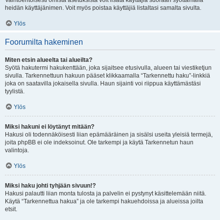
Vaihtoehtoisesti omista asetuksista voit lisätä käyttäjiä suoraan syöttämällä
heidän käyttäjänimen. Voit myös poistaa käyttäjiä listaltasi samalta sivulta.
Ylös
Foorumilta hakeminen
Miten etsin alueelta tai alueilta?
Syötä hakutermi hakukenttään, joka sijaitsee etusivulla, alueen tai viestiketjun
sivulla. Tarkennettuun hakuun pääset klikkaamalla “Tarkennettu haku”-linkkiä
joka on saatavilla jokaisella sivulla. Haun sijainti voi riippua käyttämästäsi
tyylistä.
Ylös
Miksi hakuni ei löytänyt mitään?
Hakusi oli todennäköisesti liian epämääräinen ja sisälsi useita yleisiä termejä,
joita phpBB ei ole indeksoinut. Ole tarkempi ja käytä Tarkennetun haun
valintoja.
Ylös
Miksi haku johti tyhjään sivuun!?
Hakusi palautti liian monta tulosta ja palvelin ei pystynyt käsittelemään niitä.
Käytä “Tarkennettua hakua” ja ole tarkempi hakuehdoissa ja alueissa joilta
etsit.