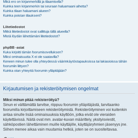
Mikä ero on kirjanmerkillä ja tilaamisella?
Kuinka teen kirjanmerkin tai seuraan haluamaani aihetta?
Kuinka tilaan haluamani alueen?
Kuinka poistan tilaukseni?
Liitetiedostot
Mitkä liitetiedostot ovat sallittuja tällä alueella?
Mistä löydän lähettämäni liitetiedostot?
phpBB -asiat
Kuka kirjoitti tämän foorumisovelluksen?
Miksi ominaisuutta X ei ole saatavilla?
Keneen minun tulee olla yhteydessä väärinkäytöstapauksissa tai lakiasioissa tähän
foorumiin liittyen?
Kuinka otan yhteyttä foorumin ylläpitäjään?
Kirjautumisen ja rekisteröitymisen ongelmat
Miksi minun pitää rekisteröityä?
Sinun ei välttämättä tarvitse, riippuu foorumin ylläpitäjästä, tarvitaanko
foorumilla kirjoittamiseen rekisteröitymistä. Rekisteröityminen voi kuitenkin
antaa sinulle lisää ominaisuuksia käyttöön, jotka eivät ole vieraiden
käytettävissä. Näitä ovat mm. avatar-kuvan määrittely, yksityisviestit,
sähköpostien lähettäminen muille käyttäjille, käyttäjäryhmien jäsenyys jne.
Siihen menee aikaa vain muutamia hetkiä, joten se on suositeltavaa.