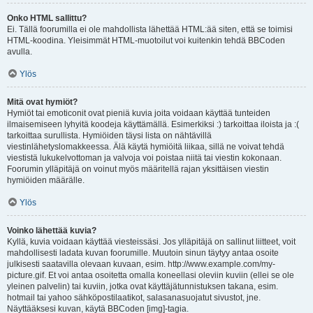
Onko HTML sallittu?
Ei. Tällä foorumilla ei ole mahdollista lähettää HTML:ää siten, että se toimisi
HTML-koodina. Yleisimmät HTML-muotoilut voi kuitenkin tehdä BBCoden
avulla.
Ylös
Mitä ovat hymiöt?
Hymiöt tai emoticonit ovat pieniä kuvia joita voidaan käyttää tunteiden
ilmaisemiseen lyhyitä koodeja käyttämällä. Esimerkiksi :) tarkoittaa iloista ja :(
tarkoittaa surullista. Hymiöiden täysi lista on nähtävillä
viestinlähetyslomakkeessa. Älä käytä hymiöitä liikaa, sillä ne voivat tehdä
viestistä lukukelvottoman ja valvoja voi poistaa niitä tai viestin kokonaan.
Foorumin ylläpitäjä on voinut myös määritellä rajan yksittäisen viestin
hymiöiden määrälle.
Ylös
Voinko lähettää kuvia?
Kyllä, kuvia voidaan käyttää viesteissäsi. Jos ylläpitäjä on sallinut liitteet, voit
mahdollisesti ladata kuvan foorumille. Muutoin sinun täytyy antaa osoite
julkisesti saatavilla olevaan kuvaan, esim. http://www.example.com/my-
picture.gif. Et voi antaa osoitetta omalla koneellasi oleviin kuviin (ellei se ole
yleinen palvelin) tai kuviin, jotka ovat käyttäjätunnistuksen takana, esim.
hotmail tai yahoo sähköpostilaatikot, salasanasuojatut sivustot, jne.
Näyttääksesi kuvan, käytä BBCoden [img]-tagia.