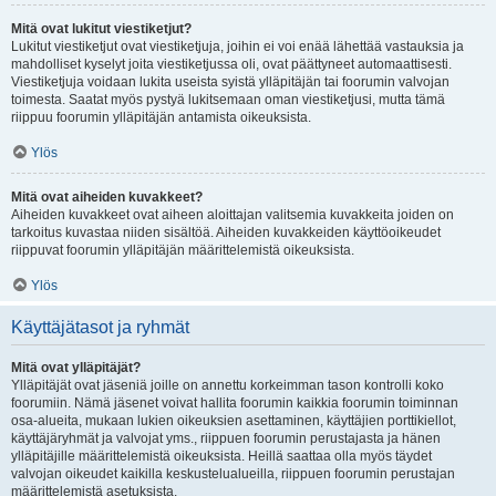
Mitä ovat lukitut viestiketjut?
Lukitut viestiketjut ovat viestiketjuja, joihin ei voi enää lähettää vastauksia ja
mahdolliset kyselyt joita viestiketjussa oli, ovat päättyneet automaattisesti.
Viestiketjuja voidaan lukita useista syistä ylläpitäjän tai foorumin valvojan
toimesta. Saatat myös pystyä lukitsemaan oman viestiketjusi, mutta tämä
riippuu foorumin ylläpitäjän antamista oikeuksista.
Ylös
Mitä ovat aiheiden kuvakkeet?
Aiheiden kuvakkeet ovat aiheen aloittajan valitsemia kuvakkeita joiden on
tarkoitus kuvastaa niiden sisältöä. Aiheiden kuvakkeiden käyttöoikeudet
riippuvat foorumin ylläpitäjän määrittelemistä oikeuksista.
Ylös
Käyttäjätasot ja ryhmät
Mitä ovat ylläpitäjät?
Ylläpitäjät ovat jäseniä joille on annettu korkeimman tason kontrolli koko
foorumiin. Nämä jäsenet voivat hallita foorumin kaikkia foorumin toiminnan
osa-alueita, mukaan lukien oikeuksien asettaminen, käyttäjien porttikiellot,
käyttäjäryhmät ja valvojat yms., riippuen foorumin perustajasta ja hänen
ylläpitäjille määrittelemistä oikeuksista. Heillä saattaa olla myös täydet
valvojan oikeudet kaikilla keskustelualueilla, riippuen foorumin perustajan
määrittelemistä asetuksista.