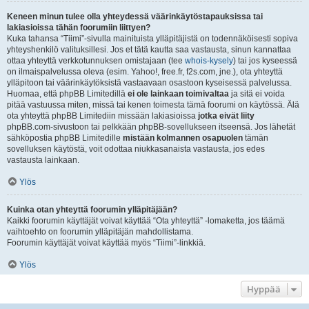
Keneen minun tulee olla yhteydessä väärinkäytöstapauksissa tai
lakiasioissa tähän foorumiin liittyen?
Kuka tahansa “Tiimi”-sivulla mainituista ylläpitäjistä on todennäköisesti sopiva
yhteyshenkilö valituksillesi. Jos et tätä kautta saa vastausta, sinun kannattaa
ottaa yhteyttä verkkotunnuksen omistajaan (tee
whois-kysely
) tai jos kyseessä
on ilmaispalvelussa oleva (esim. Yahoo!, free.fr, f2s.com, jne.), ota yhteyttä
ylläpitoon tai väärinkäytöksistä vastaavaan osastoon kyseisessä palvelussa.
Huomaa, että phpBB Limitedillä
ei ole lainkaan toimivaltaa
ja sitä ei voida
pitää vastuussa miten, missä tai kenen toimesta tämä foorumi on käytössä. Älä
ota yhteyttä phpBB Limitediin missään lakiasioissa
jotka eivät liity
phpBB.com-sivustoon tai pelkkään phpBB-sovellukseen itseensä. Jos lähetät
sähköpostia phpBB Limitedille
mistään kolmannen osapuolen
tämän
sovelluksen käytöstä, voit odottaa niukkasanaista vastausta, jos edes
vastausta lainkaan.
Ylös
Kuinka otan yhteyttä foorumin ylläpitäjään?
Kaikki foorumin käyttäjät voivat käyttää “Ota yhteyttä” -lomaketta, jos täämä
vaihtoehto on foorumin ylläpitäjän mahdollistama.
Foorumin käyttäjät voivat käyttää myös “Tiimi”-linkkiä.
Ylös
Hyppää