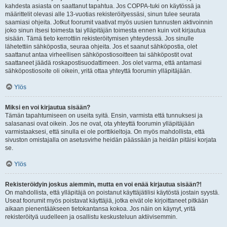
kahdesta asiasta on saattanut tapahtua. Jos COPPA-tuki on käytössä ja
määrittelit olevasi alle 13-vuotias rekisteröityessäsi, sinun tulee seurata
saamiasi ohjeita. Jotkut foorumit vaativat myös uusien tunnusten aktivoinnin
joko sinun itsesi toimesta tai ylläpitäjän toimesta ennen kuin voit kirjautua
sisään. Tämä tieto kerrottiin rekisteröitymisen yhteydessä. Jos sinulle
lähetettiin sähköpostia, seuraa ohjeita. Jos et saanut sähköpostia, olet
saattanut antaa virheellisen sähköpostiosoitteen tai sähköpostit ovat
saattaneet jäädä roskapostisuodattimeen. Jos olet varma, että antamasi
sähköpostiosoite oli oikein, yritä ottaa yhteyttä foorumin ylläpitäjään.
Ylös
Miksi en voi kirjautua sisään?
Tämän tapahtumiseen on useita syitä. Ensin, varmista että tunnuksesi ja
salasanasi ovat oikein. Jos ne ovat, ota yhteyttä foorumin ylläpitäjään
varmistaaksesi, että sinulla ei ole porttikieltoja. On myös mahdollista, että
sivuston omistajalla on asetusvirhe heidän päässään ja heidän pitäisi korjata
se.
Ylös
Rekisteröidyin joskus aiemmin, mutta en voi enää kirjautua sisään?!
On mahdollista, että ylläpitäjä on poistanut käyttäjätilisi käytöstä jostain syystä.
Useat foorumit myös poistavat käyttäjiä, jotka eivät ole kirjoittaneet pitkään
aikaan pienentääkseen tietokantansa kokoa. Jos näin on käynyt, yritä
rekisteröityä uudelleen ja osallistu keskusteluun aktiivisemmin.