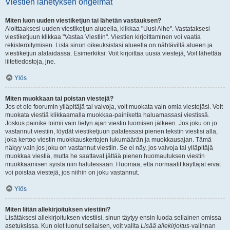
Viestien lähetyksen ongelmat
Miten luon uuden viestiketjun tai lähetän vastauksen?
Aloittaaksesi uuden viestiketjun alueella, klikkaa "Uusi Aihe". Vastataksesi
viestiketjuun klikkaa "Vastaa Viestiin". Viestien kirjoittaminen voi vaatia
rekisteröitymisen. Lista sinun oikeuksistasi alueella on nähtävillä alueen ja
viestiketjun alalaidassa. Esimerkiksi: Voit kirjoittaa uusia viestejä, Voit lähettää
liitetiedostoja, jne.
Ylös
Miten muokkaan tai poistan viestejä?
Jos et ole foorumin ylläpitäjä tai valvoja, voit muokata vain omia viestejäsi. Voit
muokata viestiä klikkaamalla muokkaa-painiketta haluamassasi viestissä.
Joskus painike toimii vain tietyn ajan viestin luomisen jälkeen. Jos joku on jo
vastannut viestiin, löydät viestiketjuun palatessasi pienen tekstin viestisi alla,
joka kertoo viestin muokkauskertojen lukumäärän ja muokkausajan. Tämä
näkyy vain jos joku on vastannut viestiin. Se ei näy, jos valvoja tai ylläpitäjä
muokkaa viestiä, mutta he saattavat jättää pienen huomautuksen viestin
muokkaamisen syistä niin halutessaan. Huomaa, että normaalit käyttäjät eivät
voi poistaa viestejä, jos niihin on joku vastannut.
Ylös
Miten liitän allekirjoituksen viestiini?
Lisätäksesi allekirjoituksen viestiisi, sinun täytyy ensin luoda sellainen omissa
asetuksissa. Kun olet luonut sellaisen, voit valita
Lisää allekirjoitus
-valinnan