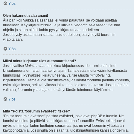
Ylös
Olen hukannut salasanani!
Älä panikoi! Vaikka salasanaasi ei voida palauttaa, se voidaan asettaa
uudelleen. Käy kirjautumissivulla ja klikkaa
Unohdin salasanani
. Seuraa
ohjeita ja sinun pitäisi kohta pystyä kirjautumaan uudelleen.
Jos et pysty asettamaan salasanaasi uudelleen, ota yhteyttä foorumin
ylläpitäjään.
Ylös
Miksi minut kirjataan ulos automaattisesti?
Jos et valitse
Muista minut
-laatikkoa kirjautuessasi, foorumi pitää sinut
kirjautuneena ennalta määritellyn ajan. Tämä estää muita väärinkäyttämästä
tunnuksiasi. Pysyäksesi kirjautuneena, valitse
Muista minut
-valinta
kirjautuessasi. Tämä ei ole suositeltavaa, jos käytät foorumia jaetulta koneelta,
esim. kirjastossa, nettikahvilassa tai koulun tietokoneluokassa. Jos et näe tätä
valintaa, foorumin ylläpitäjä on estänyt tämän toiminnon käyttämisen.
Ylös
Mitä “Poista foorumin evästeet” tekee?
“Poista foorumin evästeet” poistaa evästeet, jotka ovat phpBB:n luomia. Ne
tunnistavat sinut ja pitävät sinut kirjautuneena foorumille. Evästeet tarjoavat
myös toimintoja, kuten luettujen seurantaa, jos ne ovat foorumin ylläpitäjän
käyttöönottamia. Jos sinulla on sisään tai uloskirjautumisen kanssa ongelmia,