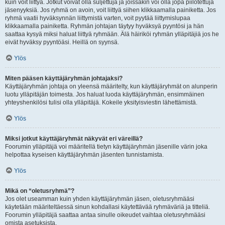
kuin voit liittyä. Jotkut voivat olla suljettuja ja joissakin voi olla jopa piilotettuja
jäsenyyksiä. Jos ryhmä on avoin, voit liittyä siihen klikkaamalla painiketta. Jos
ryhmä vaatii hyväksynnän liittymistä varten, voit pyytää liittymislupaa
klikkaamalla painiketta. Ryhmän johtajan täytyy hyväksyä pyyntösi ja hän
saattaa kysyä miksi haluat liittyä ryhmään. Älä häiriköi ryhmän ylläpitäjiä jos he
eivät hyväksy pyyntöäsi. Heillä on syynsä.
Ylös
Miten pääsen käyttäjäryhmän johtajaksi?
Käyttäjäryhmän johtaja on yleensä määritelty, kun käyttäjäryhmät on alunperin
luotu ylläpitäjän toimesta. Jos haluat luoda käyttäjäryhmän, ensimmäinen
yhteyshenkilösi tulisi olla ylläpitäjä. Kokeile yksityisviestin lähettämistä.
Ylös
Miksi jotkut käyttäjäryhmät näkyvät eri väreillä?
Foorumin ylläpitäjä voi määritellä tietyn käyttäjäryhmän jäsenille värin joka
helpottaa kyseisen käyttäjäryhmän jäsenten tunnistamista.
Ylös
Mikä on “oletusryhmä”?
Jos olet useamman kuin yhden käyttäjäryhmän jäsen, oletusryhmääsi
käytetään määriteltäessä sinun kohdallasi käytettävää ryhmäväriä ja titteliä.
Foorumin ylläpitäjä saattaa antaa sinulle oikeudet vaihtaa oletusryhmääsi
omista asetuksista.