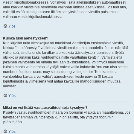
viestin kirjoituslomakkeessa. Voit myös lisätä allekirjoituksen automaattisesti
aina kaikkiin viesteihisi tekemällä valinnan omissa asetuksissa. Jos teet niin,
voit silti estää allekirjoituksen liittämisen yksittäiseen viestiin poistamalla
valinnan viestinkirjoituslomakkeessa.
Ylös
Kuinka luon äänestyksen?
Kun kirjoitat uuta viestiketjua tai muokkaat viestiketjun ensimmäistä viestiä,
klikkaa "Luo äänestys"-välilehteä viestilomakkeen alapuolella. Jos et näe tätä
välilehteä, sinulla ei ole tarvittavia oikeuksia äänestysten luomiseen. Syötä
otsikko ja ainakin kaksi vaihtoehtoa niille varattuihin kenttiin. Varmista että
jokainen vaihtoehto on omalla rivillään tekstikentässä. Voit myös määritellä
kuinka monta vaihtoehtoa käyttäjät voivat valita kohdasta You can also set the
number of options users may select during voting under “Kuinka monta
vaihtoehtoa käyttäjä voi valita”, äänestyksen kesto päivinä (0 kestää
loputtomasti) ja viimeisenä voit antaa käyttäjille mahdollisuuden muuttaa
ääntään.
Ylös
Miksi en voi lisätä vastausvaihtoehtoja kyselyyn?
Kyselyn vastausvaihtoehtojen määrä on foorumin ylläpitäjän määrittelemä. Jos
tarvitset enemmän vaihtoehtoja kuin on sallittu, ota yhteyttä foorumin
ylläpitäjään.
Ylös