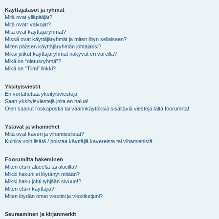
Käyttäjätasot ja ryhmät
Mitä ovat ylläpitäjät?
Mitä ovatr valvojat?
Mitä ovat käyttäjäryhmät?
Missä ovat käyttäjäryhmät ja miten liityn sellaiseen?
Miten pääsen käyttäjäryhmän johtajaksi?
Miksi jotkut käyttäjäryhmät näkyvät eri väreillä?
Mikä on “oletusryhmä”?
Mikä on “Tiimi” linkki?
Yksityisviestit
En voi lähettää yksityisviestejä!
Saan yksityisviestejä joita en halua!
Olen saanut roskapostia tai väärinkäytöksiä sisältäviä viestejä tältä foorumilta!
Ystävät ja vihamiehet
Mitä ovat kaveri ja vihamieslistat?
Kuinka voin lisätä / poistaa käyttäjiä kavereista tai vihamiehistä
Foorumilta hakeminen
Miten etsin alueelta tai alueilta?
Miksi hakuni ei löytänyt mitään?
Miksi haku johti tyhjään sivuun!?
Miten etsin käyttäjiä?
Miten löydän omat viestini ja viestiketjuni?
Seuraaminen ja kirjanmerkit