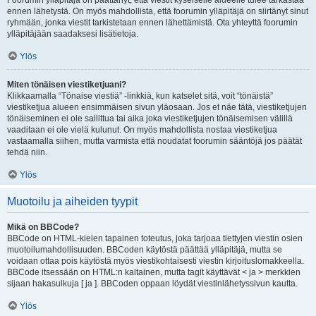
Foorumin ylläpitäjä on päättänyt, että viestit kyseiselle alueelle tulee tarkastaa
ennen lähetystä. On myös mahdollista, että foorumin ylläpitäjä on siirtänyt sinut
ryhmään, jonka viestit tarkistetaan ennen lähettämistä. Ota yhteyttä foorumin
ylläpitäjään saadaksesi lisätietoja.
Ylös
Miten tönäisen viestiketjuani?
Klikkaamalla “Tönaise viestiä” -linkkiä, kun katselet sitä, voit “tönäistä”
viestiketjua alueen ensimmäisen sivun yläosaan. Jos et näe tätä, viestiketjujen
tönäiseminen ei ole sallittua tai aika joka viestiketjujen tönäisemisen välillä
vaaditaan ei ole vielä kulunut. On myös mahdollista nostaa viestiketjua
vastaamalla siihen, mutta varmista että noudatat foorumin sääntöjä jos päätät
tehdä niin.
Ylös
Muotoilu ja aiheiden tyypit
Mikä on BBCode?
BBCode on HTML-kielen tapainen toteutus, joka tarjoaa tiettyjen viestin osien
muotoilumahdollisuuden. BBCoden käytöstä päättää ylläpitäjä, mutta se
voidaan ottaa pois käytöstä myös viestikohtaisesti viestin kirjoituslomakkeella.
BBCode itsessään on HTML:n kaltainen, mutta tagit käyttävät < ja > merkkien
sijaan hakasulkuja [ ja ]. BBCoden oppaan löydät viestinlähetyssivun kautta.
Ylös