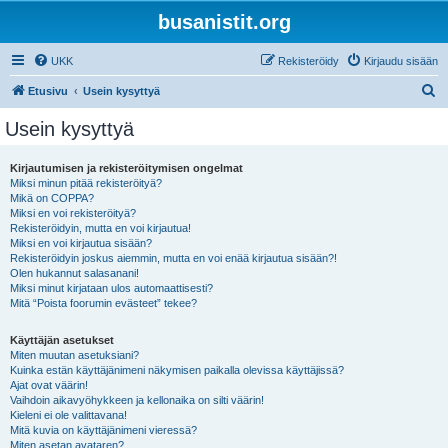
busanistit.org
UKK
Rekisteröidy
Kirjaudu sisään
E
Etusivu
Usein kysyttyä
t
Usein kysyttyä
s
i
Kirjautumisen ja rekisteröitymisen ongelmat
Miksi minun pitää rekisteröityä?
Mikä on COPPA?
Miksi en voi rekisteröityä?
Rekisteröidyin, mutta en voi kirjautua!
Miksi en voi kirjautua sisään?
Rekisteröidyin joskus aiemmin, mutta en voi enää kirjautua sisään?!
Olen hukannut salasanani!
Miksi minut kirjataan ulos automaattisesti?
Mitä “Poista foorumin evästeet” tekee?
Käyttäjän asetukset
Miten muutan asetuksiani?
Kuinka estän käyttäjänimeni näkymisen paikalla olevissa käyttäjissä?
Ajat ovat väärin!
Vaihdoin aikavyöhykkeen ja kellonaika on silti väärin!
Kieleni ei ole valittavana!
Mitä kuvia on käyttäjänimeni vieressä?
Miten asetan avataren?