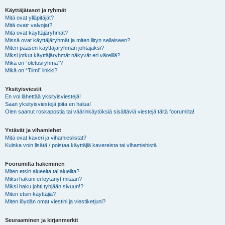
Käyttäjätasot ja ryhmät
Mitä ovat ylläpitäjät?
Mitä ovatr valvojat?
Mitä ovat käyttäjäryhmät?
Missä ovat käyttäjäryhmät ja miten liityn sellaiseen?
Miten pääsen käyttäjäryhmän johtajaksi?
Miksi jotkut käyttäjäryhmät näkyvät eri väreillä?
Mikä on “oletusryhmä”?
Mikä on “Tiimi” linkki?
Yksityisviestit
En voi lähettää yksityisviestejä!
Saan yksityisviestejä joita en halua!
Olen saanut roskapostia tai väärinkäytöksiä sisältäviä viestejä tältä foorumilta!
Ystävät ja vihamiehet
Mitä ovat kaveri ja vihamieslistat?
Kuinka voin lisätä / poistaa käyttäjiä kavereista tai vihamiehistä
Foorumilta hakeminen
Miten etsin alueelta tai alueilta?
Miksi hakuni ei löytänyt mitään?
Miksi haku johti tyhjään sivuun!?
Miten etsin käyttäjiä?
Miten löydän omat viestini ja viestiketjuni?
Seuraaminen ja kirjanmerkit