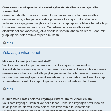
Olen saanut roskapostia tai väärinkäytöksiä sisältäviä viestejä tältä
foorumilta!
Olemme pahoillamme siitä. Tämän foorumin sähköpostilomake sisältää
ominaisuuksia, jotka yrittävät estää ja seurata käyttäjiä, jotka lähettävät
sellaisia viestejä, joten ota yhteyttä foorumin ylläpitäjään ja lähetä hänelle täysi
kopio saamastasi sähköpostista. On tärkeää, että se sisältää kaikki
otsaketiedot sähköpostista, jotka sisältävät viestin lähettäjän tiedot. Foorumin
ylläpitäjä voi sitten toimia tarpeen mukaan.
Ylös
Ystävät ja vihamiehet
Mitä ovat kaveri ja vihamieslistat?
Voit käyttää näitä listoja muiden foorumin käyttäjien organisointiin.
Kaverilistalle lisätään käyttäjiä omien asetusten kautta. Tämä auttaa nopeasti
näkemään jos he ovat paikalla ja yksityisviestien lähettämisessä. Teemasta
riippuen näiden käyttäjien viestit saatetaan myös korostaa. Jos lisäät käyttäjän
vihamieheksi, kaikki käyttäjän kirjoittamat viestit piilotetaan oletuksena.
Ylös
Kuinka voin lisätä / poistaa käyttäjiä kavereista tai vihamiehistä
Voit lisätä käyttäjiä listoihisi kahdella tapaa. Jokaisen käyttäjän profiilissa on
linkki jonka kautta voit lisätä heidät joko kavereihin tai vihamiehiin.