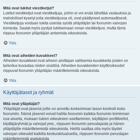
Mitä ovat lukitut viestiketjut?
Lukitut viestiketjut ovat viestiketjuja, joihin ei voi enää lähettää vastauksia ja
mahdolliset kyselyt joita viestiketjussa oli, ovat päättyneet automaattisesti.
Viestiketjuja voidaan lukita useista syistä ylläpitäjän tai foorumin valvojan
toimesta. Saatat myös pystyä lukitsemaan oman viestiketjusi, mutta tämä
riippuu foorumin ylläpitäjän antamista oikeuksista.
Ylös
Mitä ovat aiheiden kuvakkeet?
Aiheiden kuvakkeet ovat aiheen aloittajan valitsemia kuvakkeita joiden on
tarkoitus kuvastaa niiden sisältöä. Aiheiden kuvakkeiden käyttöoikeudet
riippuvat foorumin ylläpitäjän määrittelemistä oikeuksista.
Ylös
Käyttäjätasot ja ryhmät
Mitä ovat ylläpitäjät?
Ylläpitäjät ovat jäseniä joille on annettu korkeimman tason kontrolli koko
foorumiin. Nämä jäsenet voivat hallita foorumin kaikkia foorumin toiminnan
osa-alueita, mukaan lukien oikeuksien asettaminen, käyttäjien porttikiellot,
käyttäjäryhmät ja valvojat yms., riippuen foorumin perustajasta ja hänen
ylläpitäjille määrittelemistä oikeuksista. Heillä saattaa olla myös täydet
valvojan oikeudet kaikilla keskustelualueilla, riippuen foorumin perustajan
määrittelemistä asetuksista.