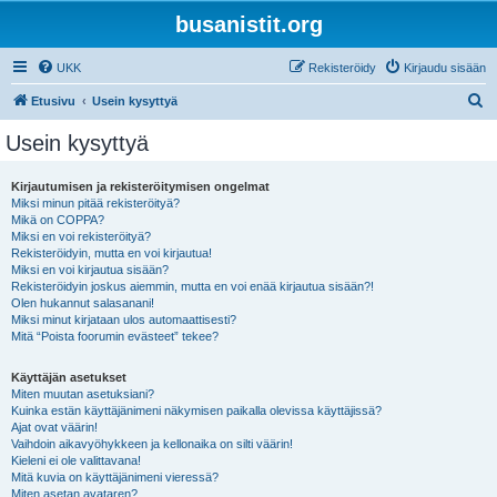
busanistit.org
UKK
Rekisteröidy
Kirjaudu sisään
E
Etusivu
Usein kysyttyä
t
Usein kysyttyä
s
i
Kirjautumisen ja rekisteröitymisen ongelmat
Miksi minun pitää rekisteröityä?
Mikä on COPPA?
Miksi en voi rekisteröityä?
Rekisteröidyin, mutta en voi kirjautua!
Miksi en voi kirjautua sisään?
Rekisteröidyin joskus aiemmin, mutta en voi enää kirjautua sisään?!
Olen hukannut salasanani!
Miksi minut kirjataan ulos automaattisesti?
Mitä “Poista foorumin evästeet” tekee?
Käyttäjän asetukset
Miten muutan asetuksiani?
Kuinka estän käyttäjänimeni näkymisen paikalla olevissa käyttäjissä?
Ajat ovat väärin!
Vaihdoin aikavyöhykkeen ja kellonaika on silti väärin!
Kieleni ei ole valittavana!
Mitä kuvia on käyttäjänimeni vieressä?
Miten asetan avataren?