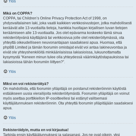
Ylös
Mikä on COPPA?
COPPA, tai Children’s Online Privacy Protection Act of 1998, on
yhdysvaltalainen laki, joka vaatii kaikkien verkkosivustojen, jotka mahdollisesti
keräävät alle 13-vuotiailta tietoja, hankkia huoltajan kirjallisen luvan tietojen
keräämiseen alle 13-vuotiaalta. Jos olet epävarma koskeeko tämä sinua
rekisteröityvänä käyttäjänä tai verkkosivua jolle olet rekisteröitymässä, ota
yhteyttä oikeudelliseen neuvonantajaan saadaksesi apua. Huomaa, että
phpBB Limited ja tämän foorumin omistajat eivät voi antaa lakineuvontaa ja
eivät ole yhteyshenkilöitä minkäänlaisissa lakiasioissa, lukuunottamatta
kysymystä “Keneen minun tulee olla yhteydessä väärinkäytöstapauksissa tai
lakiasioissa tähän foorumiin liittyen?”.
Ylös
Miksi en voi rekisteröityä?
On mahdollista, että foorumin ylläpitäjä on poistanut rekisteröinnin käytöstä
estääkseen uusia vierailijoita rekisteröitymästä. Foorumin ylläpitäjä on voinut
myös asettaa porttikiellon IP-osoitteellesi tai estänyt valitsemasi
käyttäjätunnuksen rekisteröinnin. Ota yhteyttä foorumin ylläpitäjään saadaksesi
apua.
Ylös
Rekisteröidyin, mutta en voi kirjautua!
Tarkista ensin käyttäjätunnuksesi ja salasanasi. Jos ne ovat oikein, yksi