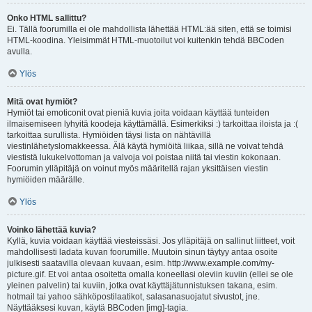
Onko HTML sallittu?
Ei. Tällä foorumilla ei ole mahdollista lähettää HTML:ää siten, että se toimisi
HTML-koodina. Yleisimmät HTML-muotoilut voi kuitenkin tehdä BBCoden
avulla.
Ylös
Mitä ovat hymiöt?
Hymiöt tai emoticonit ovat pieniä kuvia joita voidaan käyttää tunteiden
ilmaisemiseen lyhyitä koodeja käyttämällä. Esimerkiksi :) tarkoittaa iloista ja :(
tarkoittaa surullista. Hymiöiden täysi lista on nähtävillä
viestinlähetyslomakkeessa. Älä käytä hymiöitä liikaa, sillä ne voivat tehdä
viestistä lukukelvottoman ja valvoja voi poistaa niitä tai viestin kokonaan.
Foorumin ylläpitäjä on voinut myös määritellä rajan yksittäisen viestin
hymiöiden määrälle.
Ylös
Voinko lähettää kuvia?
Kyllä, kuvia voidaan käyttää viesteissäsi. Jos ylläpitäjä on sallinut liitteet, voit
mahdollisesti ladata kuvan foorumille. Muutoin sinun täytyy antaa osoite
julkisesti saatavilla olevaan kuvaan, esim. http://www.example.com/my-
picture.gif. Et voi antaa osoitetta omalla koneellasi oleviin kuviin (ellei se ole
yleinen palvelin) tai kuviin, jotka ovat käyttäjätunnistuksen takana, esim.
hotmail tai yahoo sähköpostilaatikot, salasanasuojatut sivustot, jne.
Näyttääksesi kuvan, käytä BBCoden [img]-tagia.