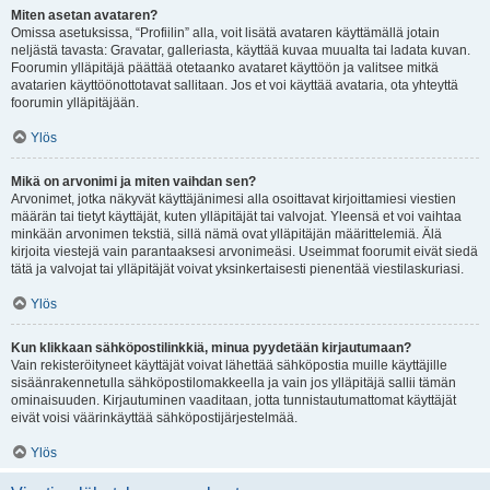
Miten asetan avataren?
Omissa asetuksissa, “Profiilin” alla, voit lisätä avataren käyttämällä jotain
neljästä tavasta: Gravatar, galleriasta, käyttää kuvaa muualta tai ladata kuvan.
Foorumin ylläpitäjä päättää otetaanko avataret käyttöön ja valitsee mitkä
avatarien käyttöönottotavat sallitaan. Jos et voi käyttää avataria, ota yhteyttä
foorumin ylläpitäjään.
Ylös
Mikä on arvonimi ja miten vaihdan sen?
Arvonimet, jotka näkyvät käyttäjänimesi alla osoittavat kirjoittamiesi viestien
määrän tai tietyt käyttäjät, kuten ylläpitäjät tai valvojat. Yleensä et voi vaihtaa
minkään arvonimen tekstiä, sillä nämä ovat ylläpitäjän määrittelemiä. Älä
kirjoita viestejä vain parantaaksesi arvonimeäsi. Useimmat foorumit eivät siedä
tätä ja valvojat tai ylläpitäjät voivat yksinkertaisesti pienentää viestilaskuriasi.
Ylös
Kun klikkaan sähköpostilinkkiä, minua pyydetään kirjautumaan?
Vain rekisteröityneet käyttäjät voivat lähettää sähköpostia muille käyttäjille
sisäänrakennetulla sähköpostilomakkeella ja vain jos ylläpitäjä sallii tämän
ominaisuuden. Kirjautuminen vaaditaan, jotta tunnistautumattomat käyttäjät
eivät voisi väärinkäyttää sähköpostijärjestelmää.
Ylös