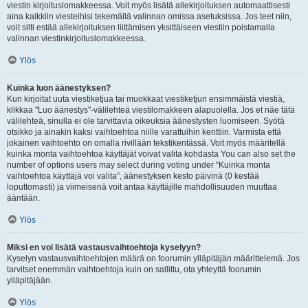
viestin kirjoituslomakkeessa. Voit myös lisätä allekirjoituksen automaattisesti
aina kaikkiin viesteihisi tekemällä valinnan omissa asetuksissa. Jos teet niin,
voit silti estää allekirjoituksen liittämisen yksittäiseen viestiin poistamalla
valinnan viestinkirjoituslomakkeessa.
Ylös
Kuinka luon äänestyksen?
Kun kirjoitat uuta viestiketjua tai muokkaat viestiketjun ensimmäistä viestiä,
klikkaa "Luo äänestys"-välilehteä viestilomakkeen alapuolella. Jos et näe tätä
välilehteä, sinulla ei ole tarvittavia oikeuksia äänestysten luomiseen. Syötä
otsikko ja ainakin kaksi vaihtoehtoa niille varattuihin kenttiin. Varmista että
jokainen vaihtoehto on omalla rivillään tekstikentässä. Voit myös määritellä
kuinka monta vaihtoehtoa käyttäjät voivat valita kohdasta You can also set the
number of options users may select during voting under “Kuinka monta
vaihtoehtoa käyttäjä voi valita”, äänestyksen kesto päivinä (0 kestää
loputtomasti) ja viimeisenä voit antaa käyttäjille mahdollisuuden muuttaa
ääntään.
Ylös
Miksi en voi lisätä vastausvaihtoehtoja kyselyyn?
Kyselyn vastausvaihtoehtojen määrä on foorumin ylläpitäjän määrittelemä. Jos
tarvitset enemmän vaihtoehtoja kuin on sallittu, ota yhteyttä foorumin
ylläpitäjään.
Ylös