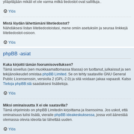
ylläpitäjään mikäli et ole varma mitkä tiedostot ovat sallittuja..
Ylös
Mistä löydän lähettämäni liitetiedostot?
Nähdäksesi listan liitetiedostoistasi, mene omiin asetuksiin ja seuraa linkkejä
liitetiedostot-osioon.
Ylös
phpBB -asiat
Kuka kirjoitti tämän foorumisovelluksen?
Tämä sovellus (sen muokkaamattomassa tilassa) on tuottanut, julkaissut ja sen
tekijänoikeudet omistaa
phpBB Limited
. Se on tehty saataville GNU General
Public Licensenssin, versiolla 2 (GPL-2.0) ja sitä voidaan jakaa vapaasti. Katso
Tietoja phpBB:stä
saadaksesi lisätietoja.
Ylös
Miksi ominaisuutta X ei ole saatavilla?
Tämä ohjelmisto on phpBB Limitedin kirjoittama ja lisensoima. Jos uskot, että
ominaisuus tulisi lisätä, vieraile
phpBB ideakeskuksessa
, jossa voit äänestää
olemassa olevia ideoita tai lähettää uuden.
Ylös