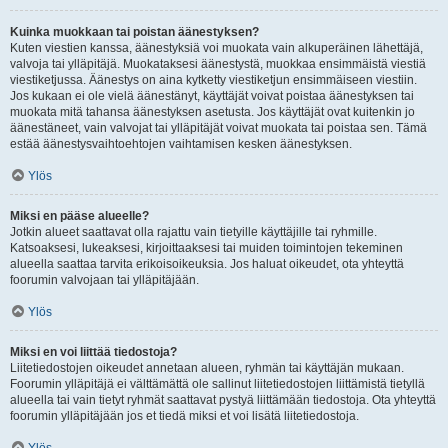
Kuinka muokkaan tai poistan äänestyksen?
Kuten viestien kanssa, äänestyksiä voi muokata vain alkuperäinen lähettäjä,
valvoja tai ylläpitäjä. Muokataksesi äänestystä, muokkaa ensimmäistä viestiä
viestiketjussa. Äänestys on aina kytketty viestiketjun ensimmäiseen viestiin.
Jos kukaan ei ole vielä äänestänyt, käyttäjät voivat poistaa äänestyksen tai
muokata mitä tahansa äänestyksen asetusta. Jos käyttäjät ovat kuitenkin jo
äänestäneet, vain valvojat tai ylläpitäjät voivat muokata tai poistaa sen. Tämä
estää äänestysvaihtoehtojen vaihtamisen kesken äänestyksen.
Ylös
Miksi en pääse alueelle?
Jotkin alueet saattavat olla rajattu vain tietyille käyttäjille tai ryhmille.
Katsoaksesi, lukeaksesi, kirjoittaaksesi tai muiden toimintojen tekeminen
alueella saattaa tarvita erikoisoikeuksia. Jos haluat oikeudet, ota yhteyttä
foorumin valvojaan tai ylläpitäjään.
Ylös
Miksi en voi liittää tiedostoja?
Liitetiedostojen oikeudet annetaan alueen, ryhmän tai käyttäjän mukaan.
Foorumin ylläpitäjä ei välttämättä ole sallinut liitetiedostojen liittämistä tietyllä
alueella tai vain tietyt ryhmät saattavat pystyä liittämään tiedostoja. Ota yhteyttä
foorumin ylläpitäjään jos et tiedä miksi et voi lisätä liitetiedostoja.