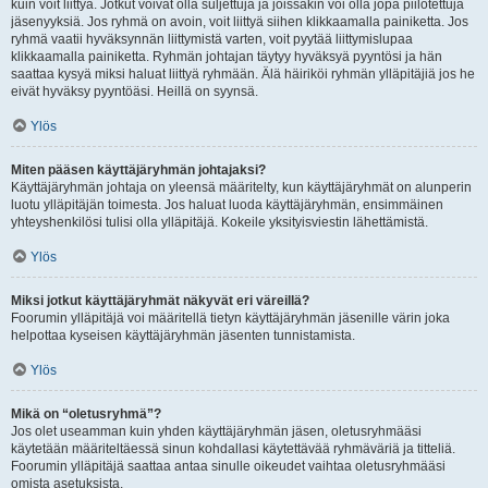
kuin voit liittyä. Jotkut voivat olla suljettuja ja joissakin voi olla jopa piilotettuja
jäsenyyksiä. Jos ryhmä on avoin, voit liittyä siihen klikkaamalla painiketta. Jos
ryhmä vaatii hyväksynnän liittymistä varten, voit pyytää liittymislupaa
klikkaamalla painiketta. Ryhmän johtajan täytyy hyväksyä pyyntösi ja hän
saattaa kysyä miksi haluat liittyä ryhmään. Älä häiriköi ryhmän ylläpitäjiä jos he
eivät hyväksy pyyntöäsi. Heillä on syynsä.
Ylös
Miten pääsen käyttäjäryhmän johtajaksi?
Käyttäjäryhmän johtaja on yleensä määritelty, kun käyttäjäryhmät on alunperin
luotu ylläpitäjän toimesta. Jos haluat luoda käyttäjäryhmän, ensimmäinen
yhteyshenkilösi tulisi olla ylläpitäjä. Kokeile yksityisviestin lähettämistä.
Ylös
Miksi jotkut käyttäjäryhmät näkyvät eri väreillä?
Foorumin ylläpitäjä voi määritellä tietyn käyttäjäryhmän jäsenille värin joka
helpottaa kyseisen käyttäjäryhmän jäsenten tunnistamista.
Ylös
Mikä on “oletusryhmä”?
Jos olet useamman kuin yhden käyttäjäryhmän jäsen, oletusryhmääsi
käytetään määriteltäessä sinun kohdallasi käytettävää ryhmäväriä ja titteliä.
Foorumin ylläpitäjä saattaa antaa sinulle oikeudet vaihtaa oletusryhmääsi
omista asetuksista.