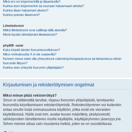
Mikä ero on kirjanmerkillä ja tilaamisella?
Kuinka teen kirjanmerkin tai seuraan haluamaani aihetta?
Kuinka tilaan haluamani alueen?
Kuinka poistan tilaukseni?
Liitetiedostot
Mitkä liitetiedostot ovat sallittuja tällä alueella?
Mistä löydän lähettämäni liitetiedostot?
phpBB -asiat
Kuka kirjoitti tämän foorumisovelluksen?
Miksi ominaisuutta X ei ole saatavilla?
Keneen minun tulee olla yhteydessä väärinkäytöstapauksissa tai lakiasioissa tähän
foorumiin liittyen?
Kuinka otan yhteyttä foorumin ylläpitäjään?
Kirjautumisen ja rekisteröitymisen ongelmat
Miksi minun pitää rekisteröityä?
Sinun ei välttämättä tarvitse, riippuu foorumin ylläpitäjästä, tarvitaanko
foorumilla kirjoittamiseen rekisteröitymistä. Rekisteröityminen voi kuitenkin
antaa sinulle lisää ominaisuuksia käyttöön, jotka eivät ole vieraiden
käytettävissä. Näitä ovat mm. avatar-kuvan määrittely, yksityisviestit,
sähköpostien lähettäminen muille käyttäjille, käyttäjäryhmien jäsenyys jne.
Siihen menee aikaa vain muutamia hetkiä, joten se on suositeltavaa.