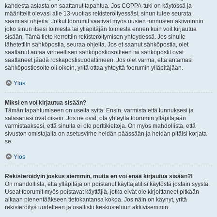
kahdesta asiasta on saattanut tapahtua. Jos COPPA-tuki on käytössä ja
määrittelit olevasi alle 13-vuotias rekisteröityessäsi, sinun tulee seurata
saamiasi ohjeita. Jotkut foorumit vaativat myös uusien tunnusten aktivoinnin
joko sinun itsesi toimesta tai ylläpitäjän toimesta ennen kuin voit kirjautua
sisään. Tämä tieto kerrottiin rekisteröitymisen yhteydessä. Jos sinulle
lähetettiin sähköpostia, seuraa ohjeita. Jos et saanut sähköpostia, olet
saattanut antaa virheellisen sähköpostiosoitteen tai sähköpostit ovat
saattaneet jäädä roskapostisuodattimeen. Jos olet varma, että antamasi
sähköpostiosoite oli oikein, yritä ottaa yhteyttä foorumin ylläpitäjään.
Ylös
Miksi en voi kirjautua sisään?
Tämän tapahtumiseen on useita syitä. Ensin, varmista että tunnuksesi ja
salasanasi ovat oikein. Jos ne ovat, ota yhteyttä foorumin ylläpitäjään
varmistaaksesi, että sinulla ei ole porttikieltoja. On myös mahdollista, että
sivuston omistajalla on asetusvirhe heidän päässään ja heidän pitäisi korjata
se.
Ylös
Rekisteröidyin joskus aiemmin, mutta en voi enää kirjautua sisään?!
On mahdollista, että ylläpitäjä on poistanut käyttäjätilisi käytöstä jostain syystä.
Useat foorumit myös poistavat käyttäjiä, jotka eivät ole kirjoittaneet pitkään
aikaan pienentääkseen tietokantansa kokoa. Jos näin on käynyt, yritä
rekisteröityä uudelleen ja osallistu keskusteluun aktiivisemmin.