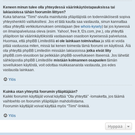
Keneen minun tulee olla yhteydessä väärinkäytöstapauksissa tai
lakiasioissa tähän foorumiin liittyen?
Kuka tahansa “Tiimi”-sivulla mainituista ylläpitäjistä on todennäköisesti sopiva
yhteyshenkilö valituksillesi. Jos et tätä kautta saa vastausta, sinun kannattaa
ottaa yhteyttä verkkotunnuksen omistajaan (tee
whois-kysely
) tai jos kyseessä
on ilmaispalvelussa oleva (esim. Yahoo!, free.fr, f2s.com, jne.), ota yhteyttä
ylläpitoon tai väärinkäytöksistä vastaavaan osastoon kyseisessä palvelussa.
Huomaa, että phpBB Limitedillä
ei ole lainkaan toimivaltaa
ja sitä ei voida
pitää vastuussa miten, missä tai kenen toimesta tämä foorumi on käytössä. Älä
ota yhteyttä phpBB Limitediin missään lakiasioissa
jotka eivät liity
phpBB.com-sivustoon tai pelkkään phpBB-sovellukseen itseensä. Jos lähetät
sähköpostia phpBB Limitedille
mistään kolmannen osapuolen
tämän
sovelluksen käytöstä, voit odottaa niukkasanaista vastausta, jos edes
vastausta lainkaan.
Ylös
Kuinka otan yhteyttä foorumin ylläpitäjään?
Kaikki foorumin käyttäjät voivat käyttää “Ota yhteyttä” -lomaketta, jos täämä
vaihtoehto on foorumin ylläpitäjän mahdollistama.
Foorumin käyttäjät voivat käyttää myös “Tiimi”-linkkiä.
Ylös
Hyppää