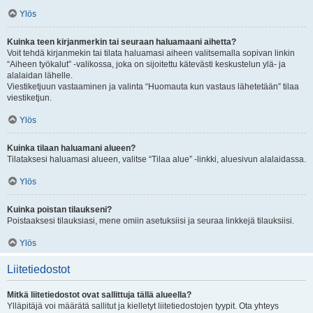
Ylös
Kuinka teen kirjanmerkin tai seuraan haluamaani aihetta?
Voit tehdä kirjanmekin tai tilata haluamasi aiheen valitsemalla sopivan linkin
“Aiheen työkalut” -valikossa, joka on sijoitettu kätevästi keskustelun ylä- ja
alalaidan lähelle.
Viestiketjuun vastaaminen ja valinta “Huomauta kun vastaus lähetetään” tilaa
viestiketjun.
Ylös
Kuinka tilaan haluamani alueen?
Tilataksesi haluamasi alueen, valitse “Tilaa alue” -linkki, aluesivun alalaidassa.
Ylös
Kuinka poistan tilaukseni?
Poistaaksesi tilauksiasi, mene omiin asetuksiisi ja seuraa linkkejä tilauksiisi.
Ylös
Liitetiedostot
Mitkä liitetiedostot ovat sallittuja tällä alueella?
Ylläpitäjä voi määrätä sallitut ja kielletyt liitetiedostojen tyypit. Ota yhteys