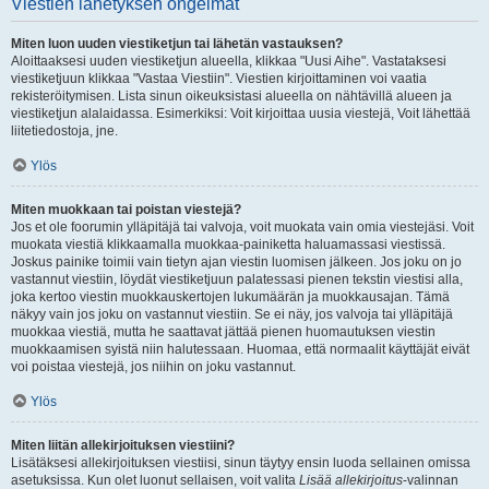
Viestien lähetyksen ongelmat
Miten luon uuden viestiketjun tai lähetän vastauksen?
Aloittaaksesi uuden viestiketjun alueella, klikkaa "Uusi Aihe". Vastataksesi
viestiketjuun klikkaa "Vastaa Viestiin". Viestien kirjoittaminen voi vaatia
rekisteröitymisen. Lista sinun oikeuksistasi alueella on nähtävillä alueen ja
viestiketjun alalaidassa. Esimerkiksi: Voit kirjoittaa uusia viestejä, Voit lähettää
liitetiedostoja, jne.
Ylös
Miten muokkaan tai poistan viestejä?
Jos et ole foorumin ylläpitäjä tai valvoja, voit muokata vain omia viestejäsi. Voit
muokata viestiä klikkaamalla muokkaa-painiketta haluamassasi viestissä.
Joskus painike toimii vain tietyn ajan viestin luomisen jälkeen. Jos joku on jo
vastannut viestiin, löydät viestiketjuun palatessasi pienen tekstin viestisi alla,
joka kertoo viestin muokkauskertojen lukumäärän ja muokkausajan. Tämä
näkyy vain jos joku on vastannut viestiin. Se ei näy, jos valvoja tai ylläpitäjä
muokkaa viestiä, mutta he saattavat jättää pienen huomautuksen viestin
muokkaamisen syistä niin halutessaan. Huomaa, että normaalit käyttäjät eivät
voi poistaa viestejä, jos niihin on joku vastannut.
Ylös
Miten liitän allekirjoituksen viestiini?
Lisätäksesi allekirjoituksen viestiisi, sinun täytyy ensin luoda sellainen omissa
asetuksissa. Kun olet luonut sellaisen, voit valita
Lisää allekirjoitus
-valinnan