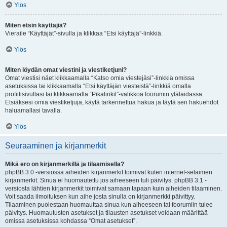
Ylös
Miten etsin käyttäjiä?
Vieraile “Käyttäjät”-sivulla ja klikkaa “Etsi käyttäjä”-linkkiä.
Ylös
Miten löydän omat viestini ja viestiketjuni?
Omat viestisi näet klikkaamalla “Katso omia viestejäsi”-linkkiä omissa
asetuksissa tai klikkaamalla “Etsi käyttäjän viesteistä”-linkkiä omalla
profiilisivullasi tai klikkaamalla “Pikalinkit”-valikkoa foorumin ylälaidassa.
Etsiäksesi omia viestiketjuja, käytä tarkennettua hakua ja täytä sen hakuehdot
haluamallasi tavalla.
Ylös
Seuraaminen ja kirjanmerkit
Mikä ero on kirjanmerkillä ja tilaamisella?
phpBB 3.0 -versiossa aiheiden kirjanmerkit toimivat kuten internet-selaimen
kirjanmerkit. Sinua ei huomautettu jos aiheeseen tuli päivitys. phpBB 3.1 -
versiosta lähtien kirjanmerkit toimivat samaan tapaan kuin aiheiden tilaaminen.
Voit saada ilmoituksen kun aihe josta sinulla on kirjanmerkki päivittyy.
Tilaaminen puolestaan huomauttaa sinua kun aiheeseen tai foorumiin tulee
päivitys. Huomautusten asetukset ja tilausten asetukset voidaan määrittää
omissa asetuksissa kohdassa “Omat asetukset”.