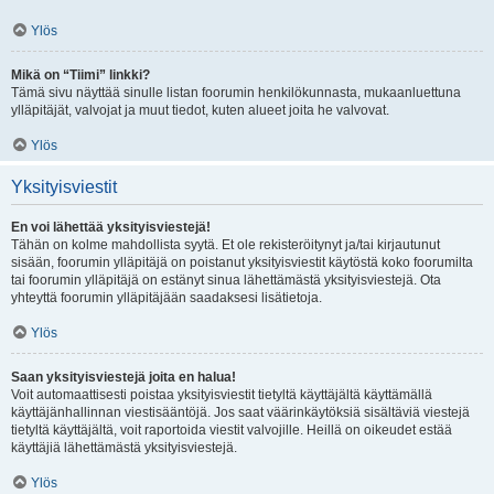
Ylös
Mikä on “Tiimi” linkki?
Tämä sivu näyttää sinulle listan foorumin henkilökunnasta, mukaanluettuna
ylläpitäjät, valvojat ja muut tiedot, kuten alueet joita he valvovat.
Ylös
Yksityisviestit
En voi lähettää yksityisviestejä!
Tähän on kolme mahdollista syytä. Et ole rekisteröitynyt ja/tai kirjautunut
sisään, foorumin ylläpitäjä on poistanut yksityisviestit käytöstä koko foorumilta
tai foorumin ylläpitäjä on estänyt sinua lähettämästä yksityisviestejä. Ota
yhteyttä foorumin ylläpitäjään saadaksesi lisätietoja.
Ylös
Saan yksityisviestejä joita en halua!
Voit automaattisesti poistaa yksityisviestit tietyltä käyttäjältä käyttämällä
käyttäjänhallinnan viestisääntöjä. Jos saat väärinkäytöksiä sisältäviä viestejä
tietyltä käyttäjältä, voit raportoida viestit valvojille. Heillä on oikeudet estää
käyttäjiä lähettämästä yksityisviestejä.
Ylös