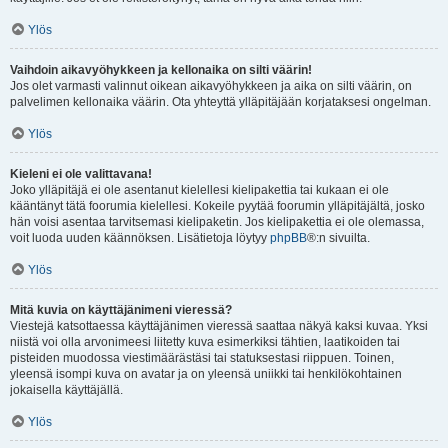
Ylös
Vaihdoin aikavyöhykkeen ja kellonaika on silti väärin!
Jos olet varmasti valinnut oikean aikavyöhykkeen ja aika on silti väärin, on
palvelimen kellonaika väärin. Ota yhteyttä ylläpitäjään korjataksesi ongelman.
Ylös
Kieleni ei ole valittavana!
Joko ylläpitäjä ei ole asentanut kielellesi kielipakettia tai kukaan ei ole
kääntänyt tätä foorumia kielellesi. Kokeile pyytää foorumin ylläpitäjältä, josko
hän voisi asentaa tarvitsemasi kielipaketin. Jos kielipakettia ei ole olemassa,
voit luoda uuden käännöksen. Lisätietoja löytyy
phpBB
®:n sivuilta.
Ylös
Mitä kuvia on käyttäjänimeni vieressä?
Viestejä katsottaessa käyttäjänimen vieressä saattaa näkyä kaksi kuvaa. Yksi
niistä voi olla arvonimeesi liitetty kuva esimerkiksi tähtien, laatikoiden tai
pisteiden muodossa viestimäärästäsi tai statuksestasi riippuen. Toinen,
yleensä isompi kuva on avatar ja on yleensä uniikki tai henkilökohtainen
jokaisella käyttäjällä.
Ylös