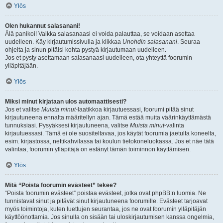
Ylös
Olen hukannut salasanani!
Älä panikoi! Vaikka salasanaasi ei voida palauttaa, se voidaan asettaa
uudelleen. Käy kirjautumissivulla ja klikkaa
Unohdin salasanani
. Seuraa
ohjeita ja sinun pitäisi kohta pystyä kirjautumaan uudelleen.
Jos et pysty asettamaan salasanaasi uudelleen, ota yhteyttä foorumin
ylläpitäjään.
Ylös
Miksi minut kirjataan ulos automaattisesti?
Jos et valitse
Muista minut
-laatikkoa kirjautuessasi, foorumi pitää sinut
kirjautuneena ennalta määritellyn ajan. Tämä estää muita väärinkäyttämästä
tunnuksiasi. Pysyäksesi kirjautuneena, valitse
Muista minut
-valinta
kirjautuessasi. Tämä ei ole suositeltavaa, jos käytät foorumia jaetulta koneelta,
esim. kirjastossa, nettikahvilassa tai koulun tietokoneluokassa. Jos et näe tätä
valintaa, foorumin ylläpitäjä on estänyt tämän toiminnon käyttämisen.
Ylös
Mitä “Poista foorumin evästeet” tekee?
“Poista foorumin evästeet” poistaa evästeet, jotka ovat phpBB:n luomia. Ne
tunnistavat sinut ja pitävät sinut kirjautuneena foorumille. Evästeet tarjoavat
myös toimintoja, kuten luettujen seurantaa, jos ne ovat foorumin ylläpitäjän
käyttöönottamia. Jos sinulla on sisään tai uloskirjautumisen kanssa ongelmia,