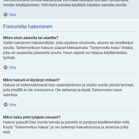
Vaihtoehtoisesti omista asetuksista voit lisätä käyttäjiä suoraan syöttämällä
heidän käyttäjänimen. Voit myös poistaa käyttäjiä listaltasi samalta sivulta.
Ylös
Foorumilta hakeminen
Miten etsin alueelta tai alueilta?
Syötä hakutermi hakukenttään, joka sijaitsee etusivulla, alueen tai viestiketjun
sivulla. Tarkennettuun hakuun pääset klikkaamalla “Tarkennettu haku”-linkkiä
joka on saatavilla jokaisella sivulla. Haun sijainti voi riippua käyttämästäsi
tyylistä.
Ylös
Miksi hakuni ei löytänyt mitään?
Hakusi oli todennäköisesti liian epämääräinen ja sisälsi useita yleisiä termejä,
joita phpBB ei ole indeksoinut. Ole tarkempi ja käytä Tarkennetun haun
valintoja.
Ylös
Miksi haku johti tyhjään sivuun!?
Hakusi palautti liian monta tulosta ja palvelin ei pystynyt käsittelemään niitä.
Käytä “Tarkennettua hakua” ja ole tarkempi hakuehdoissa ja alueissa joilta
etsit.