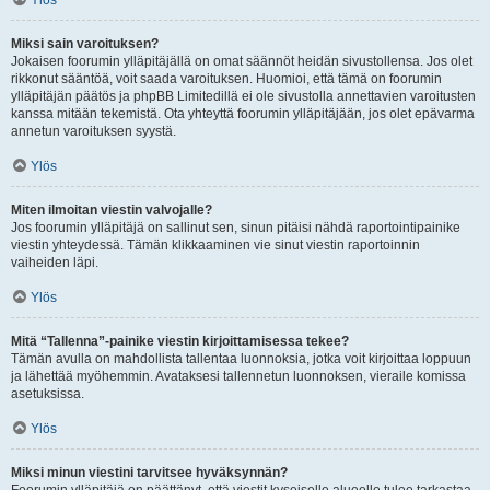
Ylös
Miksi sain varoituksen?
Jokaisen foorumin ylläpitäjällä on omat säännöt heidän sivustollensa. Jos olet
rikkonut sääntöä, voit saada varoituksen. Huomioi, että tämä on foorumin
ylläpitäjän päätös ja phpBB Limitedillä ei ole sivustolla annettavien varoitusten
kanssa mitään tekemistä. Ota yhteyttä foorumin ylläpitäjään, jos olet epävarma
annetun varoituksen syystä.
Ylös
Miten ilmoitan viestin valvojalle?
Jos foorumin ylläpitäjä on sallinut sen, sinun pitäisi nähdä raportointipainike
viestin yhteydessä. Tämän klikkaaminen vie sinut viestin raportoinnin
vaiheiden läpi.
Ylös
Mitä “Tallenna”-painike viestin kirjoittamisessa tekee?
Tämän avulla on mahdollista tallentaa luonnoksia, jotka voit kirjoittaa loppuun
ja lähettää myöhemmin. Avataksesi tallennetun luonnoksen, vieraile komissa
asetuksissa.
Ylös
Miksi minun viestini tarvitsee hyväksynnän?