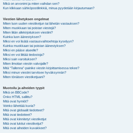
Mikä on arvonimi ja miten vaihdan sen?
Kun klikkaan sähköpostilinkkiä, minua pyydetään kirjautumaan?
Viestien lähetyksen ongelmat
Miten luon uuden viestiketjun tai lähetän vastauksen?
Miten muokkaan tai poistan viestejä?
Miten liitän allekirjoituksen viestiini?
Kuinka luon äänestyksen?
Miksi en voi lisätä vastausvaihtoehtoja kyselyyn?
Kuinka muokkaan tai poistan äänestyksen?
Miksi en pääse alueelle?
Miksi en voi liittää tiedostoja?
Miksi sain varoituksen?
Miten ilmoitan viestin valvojalle?
Mitä “Tallenna”-painike viestin kirjoittamisessa tekee?
Miksi minun viestini tarvitsee hyväksynnän?
Miten tönäisen viestiketjuani?
Muotoilu ja aiheiden tyypit
Mikä on BBCode?
Onko HTML sallittu?
Mitä ovat hymiöt?
Voinko lähettää kuvia?
Mitä ovat globaalit tiedotteet?
Mitä ovat tiedotteet?
Mitä ovat kiinnitetyt viestiketjut
Mitä ovat lukitut viestiketjut?
Mitä ovat aiheiden kuvakkeet?