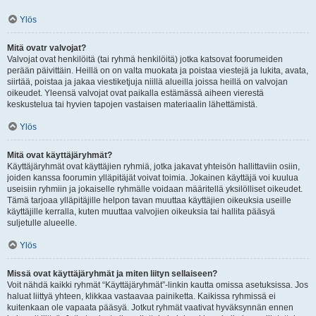
Ylös
Mitä ovatr valvojat?
Valvojat ovat henkilöitä (tai ryhmä henkilöitä) jotka katsovat foorumeiden
perään päivittäin. Heillä on on valta muokata ja poistaa viestejä ja lukita, avata,
siirtää, poistaa ja jakaa viestiketjuja niillä alueilla joissa heillä on valvojan
oikeudet. Yleensä valvojat ovat paikalla estämässä aiheen vierestä
keskustelua tai hyvien tapojen vastaisen materiaalin lähettämistä.
Ylös
Mitä ovat käyttäjäryhmät?
Käyttäjäryhmät ovat käyttäjien ryhmiä, jotka jakavat yhteisön hallittaviin osiin,
joiden kanssa foorumin ylläpitäjät voivat toimia. Jokainen käyttäjä voi kuulua
useisiin ryhmiin ja jokaiselle ryhmälle voidaan määritellä yksilölliset oikeudet.
Tämä tarjoaa ylläpitäjille helpon tavan muuttaa käyttäjien oikeuksia useille
käyttäjille kerralla, kuten muuttaa valvojien oikeuksia tai hallita pääsyä
suljetulle alueelle.
Ylös
Missä ovat käyttäjäryhmät ja miten liityn sellaiseen?
Voit nähdä kaikki ryhmät “Käyttäjäryhmät”-linkin kautta omissa asetuksissa. Jos
haluat liittyä yhteen, klikkaa vastaavaa painiketta. Kaikissa ryhmissä ei
kuitenkaan ole vapaata pääsyä. Jotkut ryhmät vaativat hyväksynnän ennen