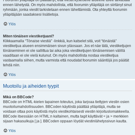
Foorumin ylläpitäjä on päättänyt, että viestit kyseiselle alueelle tulee tarkastaa
ennen lähetystä. On myös mahdollista, että foorumin ylläpitäjä on siirtänyt sinut
ryhmään, jonka viestit tarkistetaan ennen lähettämistä. Ota yhteyttä foorumin
ylläpitäjään saadaksesi lisätietoja.
Ylös
Miten tönäisen viestiketjuani?
Klikkaamalla “Tönaise viestiä” -linkkiä, kun katselet sitä, voit “tönäistä”
viestiketjua alueen ensimmäisen sivun yläosaan. Jos et näe tätä, viestiketjujen
tönäiseminen ei ole sallittua tai aika joka viestiketjujen tönäisemisen välillä
vaaditaan ei ole vielä kulunut. On myös mahdollista nostaa viestiketjua
vastaamalla siihen, mutta varmista että noudatat foorumin sääntöjä jos päätät
tehdä niin.
Ylös
Muotoilu ja aiheiden tyypit
Mikä on BBCode?
BBCode on HTML-kielen tapainen toteutus, joka tarjoaa tiettyjen viestin osien
muotoilumahdollisuuden. BBCoden käytöstä päättää ylläpitäjä, mutta se
voidaan ottaa pois käytöstä myös viestikohtaisesti viestin kirjoituslomakkeella.
BBCode itsessään on HTML:n kaltainen, mutta tagit käyttävät < ja > merkkien
sijaan hakasulkuja [ ja ]. BBCoden oppaan löydät viestinlähetyssivun kautta.
Ylös