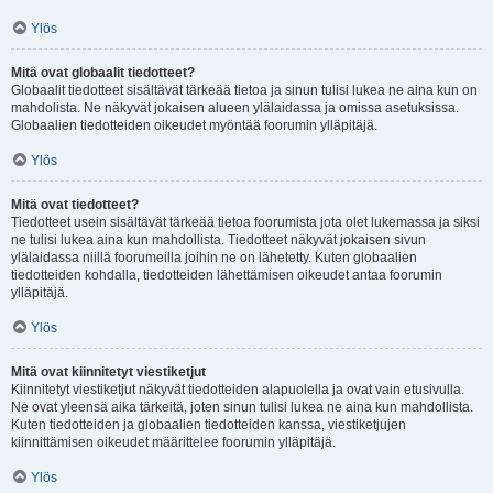
Ylös
Mitä ovat globaalit tiedotteet?
Globaalit tiedotteet sisältävät tärkeää tietoa ja sinun tulisi lukea ne aina kun on
mahdolista. Ne näkyvät jokaisen alueen ylälaidassa ja omissa asetuksissa.
Globaalien tiedotteiden oikeudet myöntää foorumin ylläpitäjä.
Ylös
Mitä ovat tiedotteet?
Tiedotteet usein sisältävät tärkeää tietoa foorumista jota olet lukemassa ja siksi
ne tulisi lukea aina kun mahdollista. Tiedotteet näkyvät jokaisen sivun
ylälaidassa niillä foorumeilla joihin ne on lähetetty. Kuten globaalien
tiedotteiden kohdalla, tiedotteiden lähettämisen oikeudet antaa foorumin
ylläpitäjä.
Ylös
Mitä ovat kiinnitetyt viestiketjut
Kiinnitetyt viestiketjut näkyvät tiedotteiden alapuolella ja ovat vain etusivulla.
Ne ovat yleensä aika tärkeitä, joten sinun tulisi lukea ne aina kun mahdollista.
Kuten tiedotteiden ja globaalien tiedotteiden kanssa, viestiketjujen
kiinnittämisen oikeudet määrittelee foorumin ylläpitäjä.
Ylös