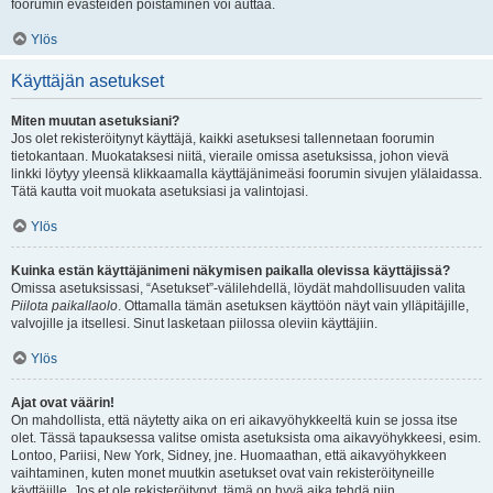
foorumin evästeiden poistaminen voi auttaa.
Ylös
Käyttäjän asetukset
Miten muutan asetuksiani?
Jos olet rekisteröitynyt käyttäjä, kaikki asetuksesi tallennetaan foorumin
tietokantaan. Muokataksesi niitä, vieraile omissa asetuksissa, johon vievä
linkki löytyy yleensä klikkaamalla käyttäjänimeäsi foorumin sivujen ylälaidassa.
Tätä kautta voit muokata asetuksiasi ja valintojasi.
Ylös
Kuinka estän käyttäjänimeni näkymisen paikalla olevissa käyttäjissä?
Omissa asetuksissasi, “Asetukset”-välilehdellä, löydät mahdollisuuden valita
Piilota paikallaolo
. Ottamalla tämän asetuksen käyttöön näyt vain ylläpitäjille,
valvojille ja itsellesi. Sinut lasketaan piilossa oleviin käyttäjiin.
Ylös
Ajat ovat väärin!
On mahdollista, että näytetty aika on eri aikavyöhykkeeltä kuin se jossa itse
olet. Tässä tapauksessa valitse omista asetuksista oma aikavyöhykkeesi, esim.
Lontoo, Pariisi, New York, Sidney, jne. Huomaathan, että aikavyöhykkeen
vaihtaminen, kuten monet muutkin asetukset ovat vain rekisteröityneille
käyttäjille. Jos et ole rekisteröitynyt, tämä on hyvä aika tehdä niin.