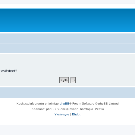
 evästeet?
Keskustelufoorumin ohjelmisto
phpBB
® Forum Software © phpBB Limited
Käännös: phpBB Suomi (lurttinen, harritapio, Pettis)
Yksityisyys
|
Ehdot