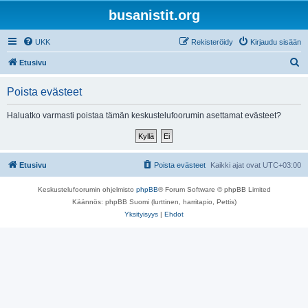
busanistit.org
UKK
Rekisteröidy
Kirjaudu sisään
E
Etusivu
t
Poista evästeet
s
i
Haluatko varmasti poistaa tämän keskustelufoorumin asettamat evästeet?
Etusivu
Poista evästeet
Kaikki ajat ovat
UTC+03:00
Keskustelufoorumin ohjelmisto
phpBB
® Forum Software © phpBB Limited
Käännös: phpBB Suomi (lurttinen, harritapio, Pettis)
Yksityisyys
|
Ehdot