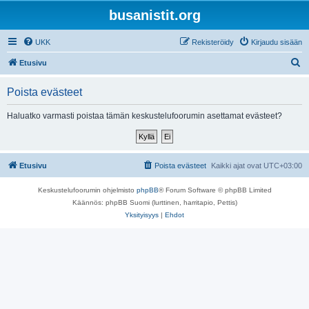
busanistit.org
UKK
Rekisteröidy
Kirjaudu sisään
E
Etusivu
t
Poista evästeet
s
i
Haluatko varmasti poistaa tämän keskustelufoorumin asettamat evästeet?
Etusivu
Poista evästeet
Kaikki ajat ovat
UTC+03:00
Keskustelufoorumin ohjelmisto
phpBB
® Forum Software © phpBB Limited
Käännös: phpBB Suomi (lurttinen, harritapio, Pettis)
Yksityisyys
|
Ehdot