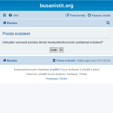
busanistit.org
UKK
Rekisteröidy
Kirjaudu sisään
E
Etusivu
t
Poista evästeet
s
i
Haluatko varmasti poistaa tämän keskustelufoorumin asettamat evästeet?
Etusivu
Poista evästeet
Kaikki ajat ovat
UTC+03:00
Keskustelufoorumin ohjelmisto
phpBB
® Forum Software © phpBB Limited
Käännös: phpBB Suomi (lurttinen, harritapio, Pettis)
Yksityisyys
|
Ehdot