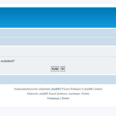
 evästeet?
Keskustelufoorumin ohjelmisto
phpBB
® Forum Software © phpBB Limited
Käännös: phpBB Suomi (lurttinen, harritapio, Pettis)
Yksityisyys
|
Ehdot