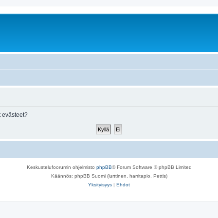
 evästeet?
Keskustelufoorumin ohjelmisto
phpBB
® Forum Software © phpBB Limited
Käännös: phpBB Suomi (lurttinen, harritapio, Pettis)
Yksityisyys
|
Ehdot