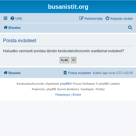
busanistit.org
UKK
Rekisteröidy
Kirjaudu sisään
E
Etusivu
t
Poista evästeet
s
i
Haluatko varmasti poistaa tämän keskustelufoorumin asettamat evästeet?
Etusivu
Poista evästeet
Kaikki ajat ovat
UTC+03:00
Keskustelufoorumin ohjelmisto
phpBB
® Forum Software © phpBB Limited
Käännös: phpBB Suomi (lurttinen, harritapio, Pettis)
Yksityisyys
|
Ehdot