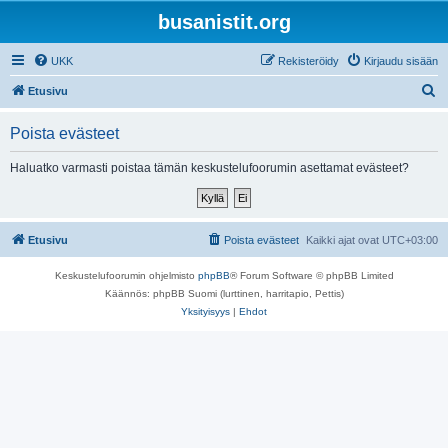
busanistit.org
UKK
Rekisteröidy
Kirjaudu sisään
E
Etusivu
t
Poista evästeet
s
i
Haluatko varmasti poistaa tämän keskustelufoorumin asettamat evästeet?
Etusivu
Poista evästeet
Kaikki ajat ovat
UTC+03:00
Keskustelufoorumin ohjelmisto
phpBB
® Forum Software © phpBB Limited
Käännös: phpBB Suomi (lurttinen, harritapio, Pettis)
Yksityisyys
|
Ehdot