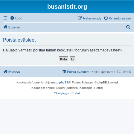
busanistit.org
UKK
Rekisteröidy
Kirjaudu sisään
E
Etusivu
t
Poista evästeet
s
i
Haluatko varmasti poistaa tämän keskustelufoorumin asettamat evästeet?
Etusivu
Poista evästeet
Kaikki ajat ovat
UTC+03:00
Keskustelufoorumin ohjelmisto
phpBB
® Forum Software © phpBB Limited
Käännös: phpBB Suomi (lurttinen, harritapio, Pettis)
Yksityisyys
|
Ehdot