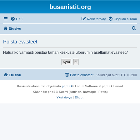
busanistit.org
UKK
Rekisteröidy
Kirjaudu sisään
E
Etusivu
t
Poista evästeet
s
i
Haluatko varmasti poistaa tämän keskustelufoorumin asettamat evästeet?
Etusivu
Poista evästeet
Kaikki ajat ovat
UTC+03:00
Keskustelufoorumin ohjelmisto
phpBB
® Forum Software © phpBB Limited
Käännös: phpBB Suomi (lurttinen, harritapio, Pettis)
Yksityisyys
|
Ehdot