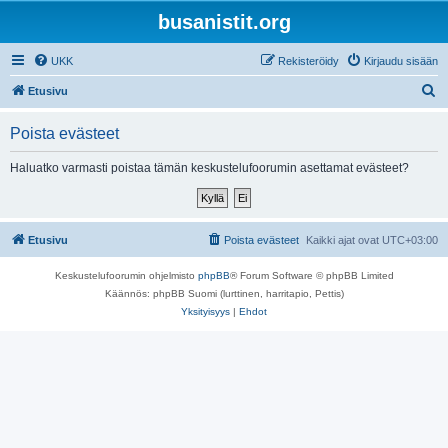
busanistit.org
UKK
Rekisteröidy
Kirjaudu sisään
E
Etusivu
t
Poista evästeet
s
i
Haluatko varmasti poistaa tämän keskustelufoorumin asettamat evästeet?
Etusivu
Poista evästeet
Kaikki ajat ovat
UTC+03:00
Keskustelufoorumin ohjelmisto
phpBB
® Forum Software © phpBB Limited
Käännös: phpBB Suomi (lurttinen, harritapio, Pettis)
Yksityisyys
|
Ehdot