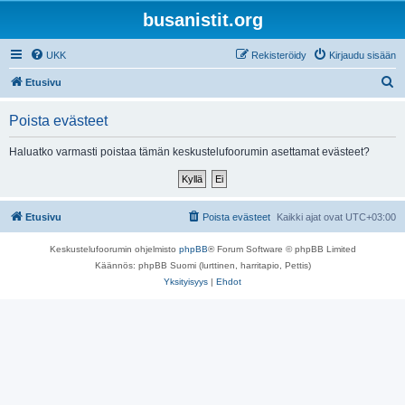
busanistit.org
UKK
Rekisteröidy
Kirjaudu sisään
E
Etusivu
t
Poista evästeet
s
i
Haluatko varmasti poistaa tämän keskustelufoorumin asettamat evästeet?
Etusivu
Poista evästeet
Kaikki ajat ovat
UTC+03:00
Keskustelufoorumin ohjelmisto
phpBB
® Forum Software © phpBB Limited
Käännös: phpBB Suomi (lurttinen, harritapio, Pettis)
Yksityisyys
|
Ehdot