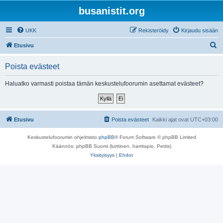
busanistit.org
UKK
Rekisteröidy
Kirjaudu sisään
E
Etusivu
t
Poista evästeet
s
i
Haluatko varmasti poistaa tämän keskustelufoorumin asettamat evästeet?
Etusivu
Poista evästeet
Kaikki ajat ovat
UTC+03:00
Keskustelufoorumin ohjelmisto
phpBB
® Forum Software © phpBB Limited
Käännös: phpBB Suomi (lurttinen, harritapio, Pettis)
Yksityisyys
|
Ehdot