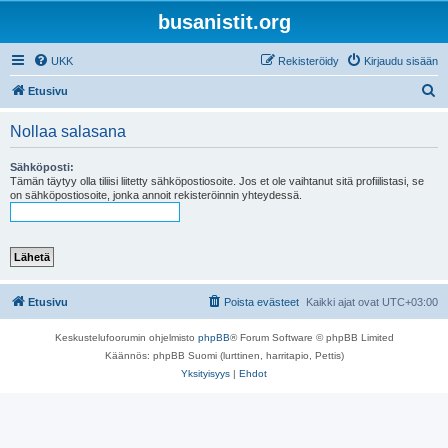
busanistit.org
UKK
Rekisteröidy
Kirjaudu sisään
E
Etusivu
t
Nollaa salasana
s
i
Sähköposti:
Tämän täytyy olla tiliisi liitetty sähköpostiosoite. Jos et ole vaihtanut sitä profiilistasi, se
on sähköpostiosoite, jonka annoit rekisteröinnin yhteydessä.
Etusivu
Poista evästeet
Kaikki ajat ovat
UTC+03:00
Keskustelufoorumin ohjelmisto
phpBB
® Forum Software © phpBB Limited
Käännös: phpBB Suomi (lurttinen, harritapio, Pettis)
Yksityisyys
|
Ehdot