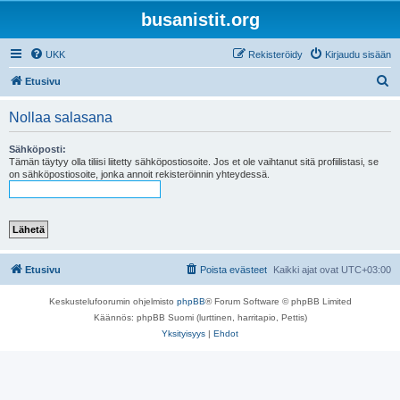
busanistit.org
UKK
Rekisteröidy
Kirjaudu sisään
E
Etusivu
t
Nollaa salasana
s
i
Sähköposti:
Tämän täytyy olla tiliisi liitetty sähköpostiosoite. Jos et ole vaihtanut sitä profiilistasi, se
on sähköpostiosoite, jonka annoit rekisteröinnin yhteydessä.
Etusivu
Poista evästeet
Kaikki ajat ovat
UTC+03:00
Keskustelufoorumin ohjelmisto
phpBB
® Forum Software © phpBB Limited
Käännös: phpBB Suomi (lurttinen, harritapio, Pettis)
Yksityisyys
|
Ehdot