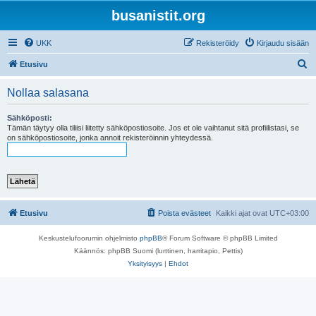
busanistit.org
UKK
Rekisteröidy
Kirjaudu sisään
E
Etusivu
t
Nollaa salasana
s
i
Sähköposti:
Tämän täytyy olla tiliisi liitetty sähköpostiosoite. Jos et ole vaihtanut sitä profiilistasi, se
on sähköpostiosoite, jonka annoit rekisteröinnin yhteydessä.
Etusivu
Poista evästeet
Kaikki ajat ovat
UTC+03:00
Keskustelufoorumin ohjelmisto
phpBB
® Forum Software © phpBB Limited
Käännös: phpBB Suomi (lurttinen, harritapio, Pettis)
Yksityisyys
|
Ehdot