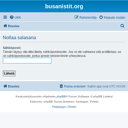
busanistit.org
UKK
Rekisteröidy
Kirjaudu sisään
E
Etusivu
t
Nollaa salasana
s
i
Sähköposti:
Tämän täytyy olla tiliisi liitetty sähköpostiosoite. Jos et ole vaihtanut sitä profiilistasi, se
on sähköpostiosoite, jonka annoit rekisteröinnin yhteydessä.
Etusivu
Poista evästeet
Kaikki ajat ovat
UTC+03:00
Keskustelufoorumin ohjelmisto
phpBB
® Forum Software © phpBB Limited
Käännös: phpBB Suomi (lurttinen, harritapio, Pettis)
Yksityisyys
|
Ehdot