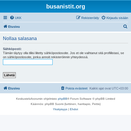
busanistit.org
UKK
Rekisteröidy
Kirjaudu sisään
E
Etusivu
t
Nollaa salasana
s
i
Sähköposti:
Tämän täytyy olla tiliisi liitetty sähköpostiosoite. Jos et ole vaihtanut sitä profiilistasi, se
on sähköpostiosoite, jonka annoit rekisteröinnin yhteydessä.
Etusivu
Poista evästeet
Kaikki ajat ovat
UTC+03:00
Keskustelufoorumin ohjelmisto
phpBB
® Forum Software © phpBB Limited
Käännös: phpBB Suomi (lurttinen, harritapio, Pettis)
Yksityisyys
|
Ehdot