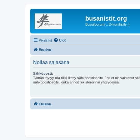
busanistit.org
Bussifoorumi :: D-kortillisille ;)
Pikalinkit
UKK
Etusivu
Nollaa salasana
Sähköposti:
Tämän täytyy olla tiliisi liitetty sähköpostiosoite. Jos et ole vaihtanut sitä
sähköpostiosoite, jonka annoit rekisteröinnin yhteydessä.
Etusivu