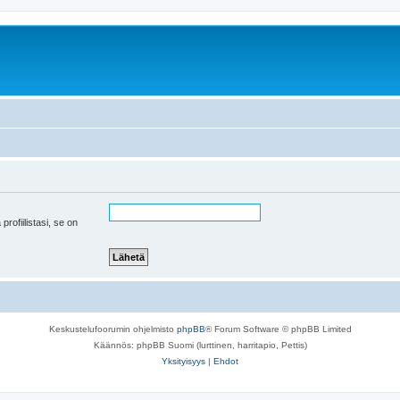
 profiilistasi, se on
Keskustelufoorumin ohjelmisto
phpBB
® Forum Software © phpBB Limited
Käännös: phpBB Suomi (lurttinen, harritapio, Pettis)
Yksityisyys
|
Ehdot