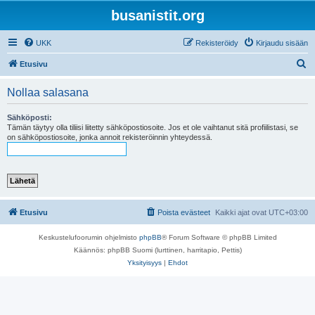
busanistit.org
UKK
Rekisteröidy
Kirjaudu sisään
E
Etusivu
t
Nollaa salasana
s
i
Sähköposti:
Tämän täytyy olla tiliisi liitetty sähköpostiosoite. Jos et ole vaihtanut sitä profiilistasi, se
on sähköpostiosoite, jonka annoit rekisteröinnin yhteydessä.
Etusivu
Poista evästeet
Kaikki ajat ovat
UTC+03:00
Keskustelufoorumin ohjelmisto
phpBB
® Forum Software © phpBB Limited
Käännös: phpBB Suomi (lurttinen, harritapio, Pettis)
Yksityisyys
|
Ehdot