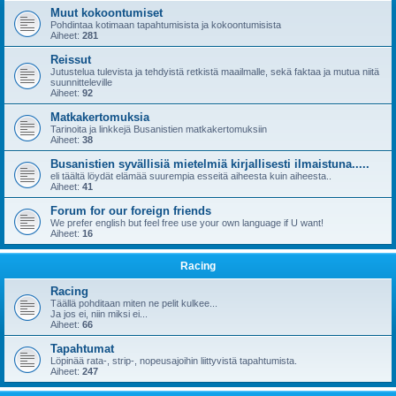
Muut kokoontumiset
Pohdintaa kotimaan tapahtumisista ja kokoontumisista
Aiheet:
281
Reissut
Jutustelua tulevista ja tehdyistä retkistä maailmalle, sekä faktaa ja mutua niitä
suunnitteleville
Aiheet:
92
Matkakertomuksia
Tarinoita ja linkkejä Busanistien matkakertomuksiin
Aiheet:
38
Busanistien syvällisiä mietelmiä kirjallisesti ilmaistuna.....
eli täältä löydät elämää suurempia esseitä aiheesta kuin aiheesta..
Aiheet:
41
Forum for our foreign friends
We prefer english but feel free use your own language if U want!
Aiheet:
16
Racing
Racing
Täällä pohditaan miten ne pelit kulkee...
Ja jos ei, niin miksi ei...
Aiheet:
66
Tapahtumat
Löpinää rata-, strip-, nopeusajoihin liittyvistä tapahtumista.
Aiheet:
247