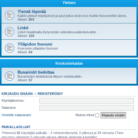
Yleinen
Yleistä löpinää
Kaikki yleiset höpötykset ja jutut jotka eivät sovi muihin foorumeihin tänne..
Aiheet:
803
Linkit
Linkit maailmalta löytyneisiin video&kuva&kotisivuihin
Aiheet:
104
Ylläpidon foorumi
Foorumin ylläpidon foorumi
Aiheet:
64
Keskustelualue
Busanistit tiedottaa
Busanistien tiedoituksia liittyen webbisaittiin..
Aiheet:
57
KIRJAUDU SISÄÄN
•
REKISTERÖIDY
Käyttäjätunnus:
Salasana:
Unohdin salasanani
Muista minut
PAIKALLAOLIJAT
Yhteensä
41
käyttäjää paikalla :: 2 rekisteröitynyttä, 0 piilossa ja 39 vierasta (Tieto
perustuu viimeisen 5 minuutin aikana olleisiin aktiivisiin käyttäjiin)