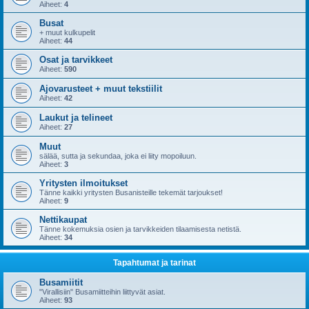
Aiheet:
4
Busat
+ muut kulkupelit
Aiheet:
44
Osat ja tarvikkeet
Aiheet:
590
Ajovarusteet + muut tekstiilit
Aiheet:
42
Laukut ja telineet
Aiheet:
27
Muut
sälää, sutta ja sekundaa, joka ei liity mopoiluun.
Aiheet:
3
Yritysten ilmoitukset
Tänne kaikki yritysten Busanisteille tekemät tarjoukset!
Aiheet:
9
Nettikaupat
Tänne kokemuksia osien ja tarvikkeiden tilaamisesta netistä.
Aiheet:
34
Tapahtumat ja tarinat
Busamiitit
"Virallisiin" Busamiitteihin liittyvät asiat.
Aiheet:
93