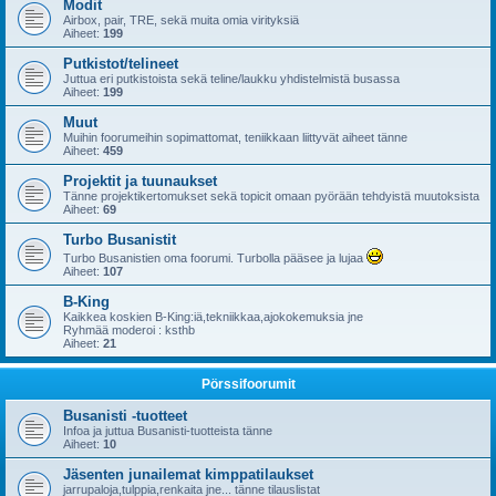
Modit
Airbox, pair, TRE, sekä muita omia virityksiä
Aiheet:
199
Putkistot/telineet
Juttua eri putkistoista sekä teline/laukku yhdistelmistä busassa
Aiheet:
199
Muut
Muihin foorumeihin sopimattomat, teniikkaan liittyvät aiheet tänne
Aiheet:
459
Projektit ja tuunaukset
Tänne projektikertomukset sekä topicit omaan pyörään tehdyistä muutoksista
Aiheet:
69
Turbo Busanistit
Turbo Busanistien oma foorumi. Turbolla pääsee ja lujaa
Aiheet:
107
B-King
Kaikkea koskien B-King:iä,tekniikkaa,ajokokemuksia jne
Ryhmää moderoi : ksthb
Aiheet:
21
Pörssifoorumit
Busanisti -tuotteet
Infoa ja juttua Busanisti-tuotteista tänne
Aiheet:
10
Jäsenten junailemat kimppatilaukset
jarrupaloja,tulppia,renkaita jne... tänne tilauslistat