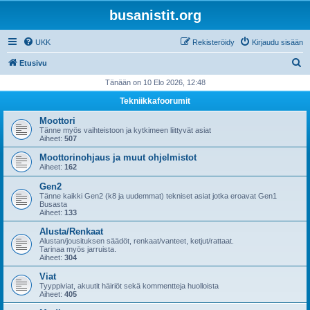
busanistit.org
UKK
Rekisteröidy
Kirjaudu sisään
E
Etusivu
t
Tänään on 10 Elo 2026, 12:48
s
Tekniikkafoorumit
i
Moottori
Tänne myös vaihteistoon ja kytkimeen liittyvät asiat
Aiheet:
507
Moottorinohjaus ja muut ohjelmistot
Aiheet:
162
Gen2
Tänne kaikki Gen2 (k8 ja uudemmat) tekniset asiat jotka eroavat Gen1
Busasta
Aiheet:
133
Alusta/Renkaat
Alustan/jousituksen säädöt, renkaat/vanteet, ketjut/rattaat.
Tarinaa myös jarruista.
Aiheet:
304
Viat
Tyyppiviat, akuutit häiriöt sekä kommentteja huolloista
Aiheet:
405