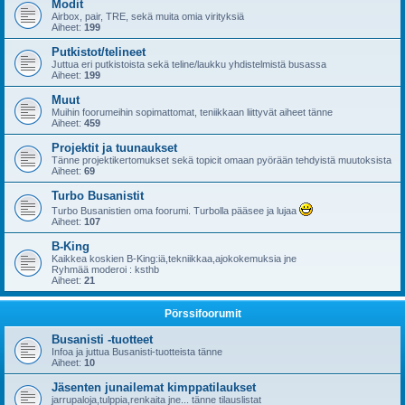
Modit
Airbox, pair, TRE, sekä muita omia virityksiä
Aiheet:
199
Putkistot/telineet
Juttua eri putkistoista sekä teline/laukku yhdistelmistä busassa
Aiheet:
199
Muut
Muihin foorumeihin sopimattomat, teniikkaan liittyvät aiheet tänne
Aiheet:
459
Projektit ja tuunaukset
Tänne projektikertomukset sekä topicit omaan pyörään tehdyistä muutoksista
Aiheet:
69
Turbo Busanistit
Turbo Busanistien oma foorumi. Turbolla pääsee ja lujaa
Aiheet:
107
B-King
Kaikkea koskien B-King:iä,tekniikkaa,ajokokemuksia jne
Ryhmää moderoi : ksthb
Aiheet:
21
Pörssifoorumit
Busanisti -tuotteet
Infoa ja juttua Busanisti-tuotteista tänne
Aiheet:
10
Jäsenten junailemat kimppatilaukset
jarrupaloja,tulppia,renkaita jne... tänne tilauslistat