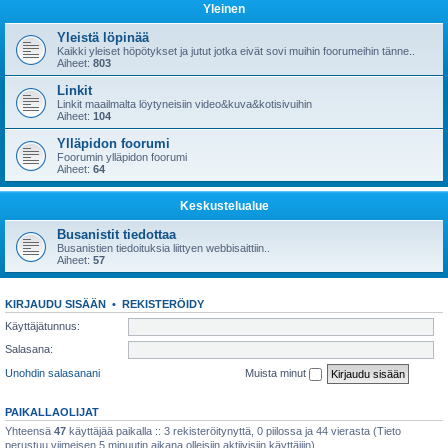
Yleinen
Yleistä löpinää
Kaikki yleiset höpötykset ja jutut jotka eivät sovi muihin foorumeihin tänne..
Aiheet:
803
Linkit
Linkit maailmalta löytyneisiin video&kuva&kotisivuihin
Aiheet:
104
Ylläpidon foorumi
Foorumin ylläpidon foorumi
Aiheet:
64
Keskustelualue
Busanistit tiedottaa
Busanistien tiedoituksia liittyen webbisaittiin..
Aiheet:
57
KIRJAUDU SISÄÄN
•
REKISTERÖIDY
Käyttäjätunnus:
Salasana:
Unohdin salasanani
Muista minut
PAIKALLAOLIJAT
Yhteensä
47
käyttäjää paikalla :: 3 rekisteröitynyttä, 0 piilossa ja 44 vierasta (Tieto
perustuu viimeisen 5 minuutin aikana olleisiin aktiivisiin käyttäjiin)