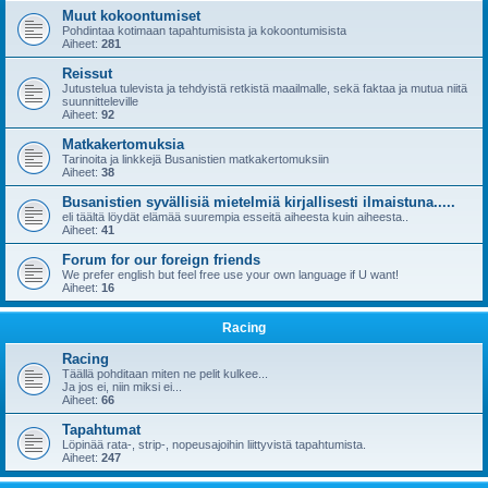
Muut kokoontumiset
Pohdintaa kotimaan tapahtumisista ja kokoontumisista
Aiheet:
281
Reissut
Jutustelua tulevista ja tehdyistä retkistä maailmalle, sekä faktaa ja mutua niitä
suunnitteleville
Aiheet:
92
Matkakertomuksia
Tarinoita ja linkkejä Busanistien matkakertomuksiin
Aiheet:
38
Busanistien syvällisiä mietelmiä kirjallisesti ilmaistuna.....
eli täältä löydät elämää suurempia esseitä aiheesta kuin aiheesta..
Aiheet:
41
Forum for our foreign friends
We prefer english but feel free use your own language if U want!
Aiheet:
16
Racing
Racing
Täällä pohditaan miten ne pelit kulkee...
Ja jos ei, niin miksi ei...
Aiheet:
66
Tapahtumat
Löpinää rata-, strip-, nopeusajoihin liittyvistä tapahtumista.
Aiheet:
247