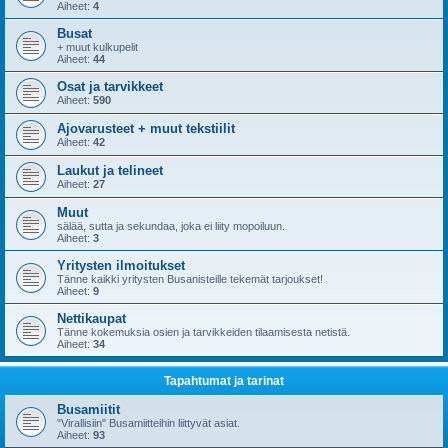
Aiheet:
4
Busat
+ muut kulkupelit
Aiheet:
44
Osat ja tarvikkeet
Aiheet:
590
Ajovarusteet + muut tekstiilit
Aiheet:
42
Laukut ja telineet
Aiheet:
27
Muut
sälää, sutta ja sekundaa, joka ei liity mopoiluun.
Aiheet:
3
Yritysten ilmoitukset
Tänne kaikki yritysten Busanisteille tekemät tarjoukset!
Aiheet:
9
Nettikaupat
Tänne kokemuksia osien ja tarvikkeiden tilaamisesta netistä.
Aiheet:
34
Tapahtumat ja tarinat
Busamiitit
"Virallisiin" Busamiitteihin liittyvät asiat.
Aiheet:
93