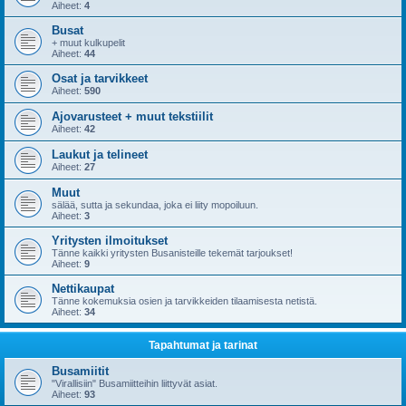
Aiheet:
4
Busat
+ muut kulkupelit
Aiheet:
44
Osat ja tarvikkeet
Aiheet:
590
Ajovarusteet + muut tekstiilit
Aiheet:
42
Laukut ja telineet
Aiheet:
27
Muut
sälää, sutta ja sekundaa, joka ei liity mopoiluun.
Aiheet:
3
Yritysten ilmoitukset
Tänne kaikki yritysten Busanisteille tekemät tarjoukset!
Aiheet:
9
Nettikaupat
Tänne kokemuksia osien ja tarvikkeiden tilaamisesta netistä.
Aiheet:
34
Tapahtumat ja tarinat
Busamiitit
"Virallisiin" Busamiitteihin liittyvät asiat.
Aiheet:
93