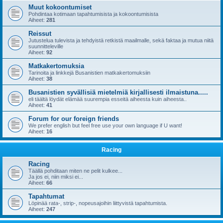
Muut kokoontumiset
Pohdintaa kotimaan tapahtumisista ja kokoontumisista
Aiheet:
281
Reissut
Jutustelua tulevista ja tehdyistä retkistä maailmalle, sekä faktaa ja mutua niitä
suunnitteleville
Aiheet:
92
Matkakertomuksia
Tarinoita ja linkkejä Busanistien matkakertomuksiin
Aiheet:
38
Busanistien syvällisiä mietelmiä kirjallisesti ilmaistuna.....
eli täältä löydät elämää suurempia esseitä aiheesta kuin aiheesta..
Aiheet:
41
Forum for our foreign friends
We prefer english but feel free use your own language if U want!
Aiheet:
16
Racing
Racing
Täällä pohditaan miten ne pelit kulkee...
Ja jos ei, niin miksi ei...
Aiheet:
66
Tapahtumat
Löpinää rata-, strip-, nopeusajoihin liittyvistä tapahtumista.
Aiheet:
247