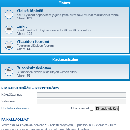
Yleinen
Yleistä löpinää
Kaikki yleiset höpötykset ja jutut jotka eivät sovi muihin foorumeihin tänne..
Aiheet:
803
Linkit
Linkit maailmalta löytyneisiin video&kuva&kotisivuihin
Aiheet:
104
Ylläpidon foorumi
Foorumin ylläpidon foorumi
Aiheet:
64
Keskustelualue
Busanistit tiedottaa
Busanistien tiedoituksia liittyen webbisaittiin..
Aiheet:
57
KIRJAUDU SISÄÄN
•
REKISTERÖIDY
Käyttäjätunnus:
Salasana:
Unohdin salasanani
Muista minut
PAIKALLAOLIJAT
Yhteensä
14
käyttäjää paikalla :: 2 rekisteröitynyttä, 0 piilossa ja 12 vierasta (Tieto
perustuu viimeisen 5 minuutin aikana olleisiin aktiivisiin käyttäjiin)