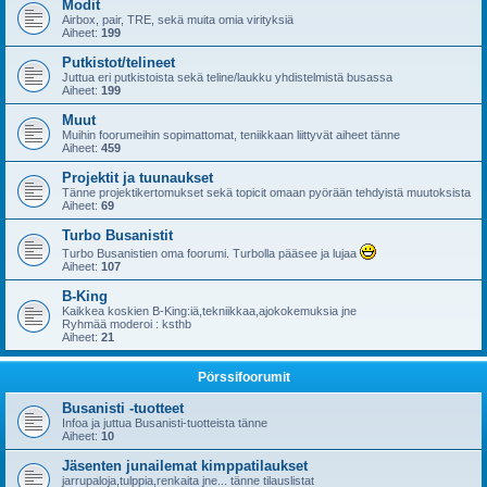
Modit
Airbox, pair, TRE, sekä muita omia virityksiä
Aiheet:
199
Putkistot/telineet
Juttua eri putkistoista sekä teline/laukku yhdistelmistä busassa
Aiheet:
199
Muut
Muihin foorumeihin sopimattomat, teniikkaan liittyvät aiheet tänne
Aiheet:
459
Projektit ja tuunaukset
Tänne projektikertomukset sekä topicit omaan pyörään tehdyistä muutoksista
Aiheet:
69
Turbo Busanistit
Turbo Busanistien oma foorumi. Turbolla pääsee ja lujaa
Aiheet:
107
B-King
Kaikkea koskien B-King:iä,tekniikkaa,ajokokemuksia jne
Ryhmää moderoi : ksthb
Aiheet:
21
Pörssifoorumit
Busanisti -tuotteet
Infoa ja juttua Busanisti-tuotteista tänne
Aiheet:
10
Jäsenten junailemat kimppatilaukset
jarrupaloja,tulppia,renkaita jne... tänne tilauslistat