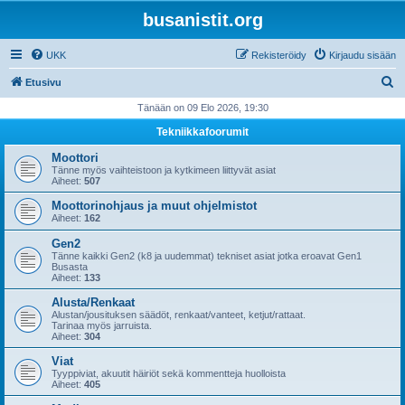
busanistit.org
UKK
Rekisteröidy
Kirjaudu sisään
E
Etusivu
t
Tänään on 09 Elo 2026, 19:30
s
Tekniikkafoorumit
i
Moottori
Tänne myös vaihteistoon ja kytkimeen liittyvät asiat
Aiheet:
507
Moottorinohjaus ja muut ohjelmistot
Aiheet:
162
Gen2
Tänne kaikki Gen2 (k8 ja uudemmat) tekniset asiat jotka eroavat Gen1
Busasta
Aiheet:
133
Alusta/Renkaat
Alustan/jousituksen säädöt, renkaat/vanteet, ketjut/rattaat.
Tarinaa myös jarruista.
Aiheet:
304
Viat
Tyyppiviat, akuutit häiriöt sekä kommentteja huolloista
Aiheet:
405