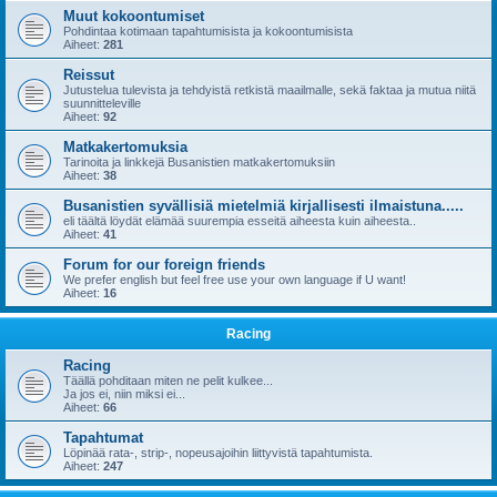
Muut kokoontumiset
Pohdintaa kotimaan tapahtumisista ja kokoontumisista
Aiheet:
281
Reissut
Jutustelua tulevista ja tehdyistä retkistä maailmalle, sekä faktaa ja mutua niitä
suunnitteleville
Aiheet:
92
Matkakertomuksia
Tarinoita ja linkkejä Busanistien matkakertomuksiin
Aiheet:
38
Busanistien syvällisiä mietelmiä kirjallisesti ilmaistuna.....
eli täältä löydät elämää suurempia esseitä aiheesta kuin aiheesta..
Aiheet:
41
Forum for our foreign friends
We prefer english but feel free use your own language if U want!
Aiheet:
16
Racing
Racing
Täällä pohditaan miten ne pelit kulkee...
Ja jos ei, niin miksi ei...
Aiheet:
66
Tapahtumat
Löpinää rata-, strip-, nopeusajoihin liittyvistä tapahtumista.
Aiheet:
247