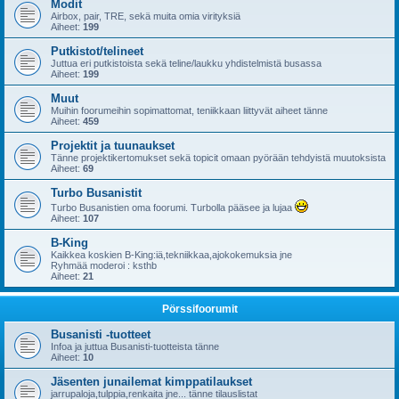
Modit
Airbox, pair, TRE, sekä muita omia virityksiä
Aiheet:
199
Putkistot/telineet
Juttua eri putkistoista sekä teline/laukku yhdistelmistä busassa
Aiheet:
199
Muut
Muihin foorumeihin sopimattomat, teniikkaan liittyvät aiheet tänne
Aiheet:
459
Projektit ja tuunaukset
Tänne projektikertomukset sekä topicit omaan pyörään tehdyistä muutoksista
Aiheet:
69
Turbo Busanistit
Turbo Busanistien oma foorumi. Turbolla pääsee ja lujaa
Aiheet:
107
B-King
Kaikkea koskien B-King:iä,tekniikkaa,ajokokemuksia jne
Ryhmää moderoi : ksthb
Aiheet:
21
Pörssifoorumit
Busanisti -tuotteet
Infoa ja juttua Busanisti-tuotteista tänne
Aiheet:
10
Jäsenten junailemat kimppatilaukset
jarrupaloja,tulppia,renkaita jne... tänne tilauslistat