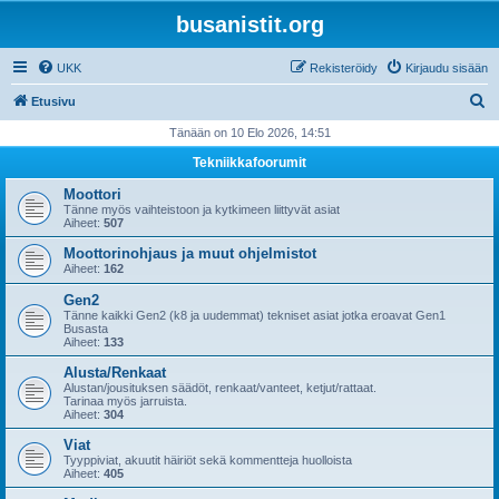
busanistit.org
UKK
Rekisteröidy
Kirjaudu sisään
E
Etusivu
t
Tänään on 10 Elo 2026, 14:51
s
Tekniikkafoorumit
i
Moottori
Tänne myös vaihteistoon ja kytkimeen liittyvät asiat
Aiheet:
507
Moottorinohjaus ja muut ohjelmistot
Aiheet:
162
Gen2
Tänne kaikki Gen2 (k8 ja uudemmat) tekniset asiat jotka eroavat Gen1
Busasta
Aiheet:
133
Alusta/Renkaat
Alustan/jousituksen säädöt, renkaat/vanteet, ketjut/rattaat.
Tarinaa myös jarruista.
Aiheet:
304
Viat
Tyyppiviat, akuutit häiriöt sekä kommentteja huolloista
Aiheet:
405