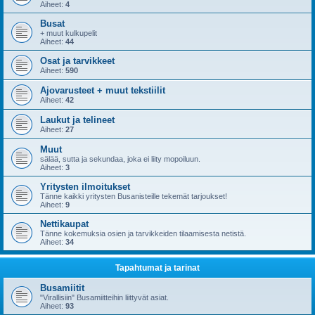
Aiheet:
4
Busat
+ muut kulkupelit
Aiheet:
44
Osat ja tarvikkeet
Aiheet:
590
Ajovarusteet + muut tekstiilit
Aiheet:
42
Laukut ja telineet
Aiheet:
27
Muut
sälää, sutta ja sekundaa, joka ei liity mopoiluun.
Aiheet:
3
Yritysten ilmoitukset
Tänne kaikki yritysten Busanisteille tekemät tarjoukset!
Aiheet:
9
Nettikaupat
Tänne kokemuksia osien ja tarvikkeiden tilaamisesta netistä.
Aiheet:
34
Tapahtumat ja tarinat
Busamiitit
"Virallisiin" Busamiitteihin liittyvät asiat.
Aiheet:
93