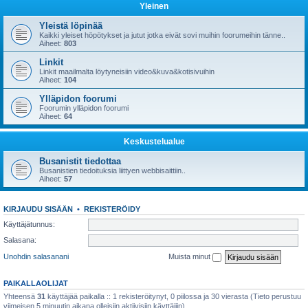
Yleinen
Yleistä löpinää
Kaikki yleiset höpötykset ja jutut jotka eivät sovi muihin foorumeihin tänne..
Aiheet:
803
Linkit
Linkit maailmalta löytyneisiin video&kuva&kotisivuihin
Aiheet:
104
Ylläpidon foorumi
Foorumin ylläpidon foorumi
Aiheet:
64
Keskustelualue
Busanistit tiedottaa
Busanistien tiedoituksia liittyen webbisaittiin..
Aiheet:
57
KIRJAUDU SISÄÄN
•
REKISTERÖIDY
Käyttäjätunnus:
Salasana:
Unohdin salasanani
Muista minut
PAIKALLAOLIJAT
Yhteensä
31
käyttäjää paikalla :: 1 rekisteröitynyt, 0 piilossa ja 30 vierasta (Tieto perustuu
viimeisen 5 minuutin aikana olleisiin aktiivisiin käyttäjiin)