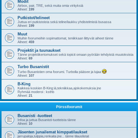
Modit
Airbox, pair, TRE, sekä muita omia virityksiä
Aiheet:
199
Putkistot/telineet
Juttua eri putkistoista sekä teline/laukku yhdistelmistä busassa
Aiheet:
199
Muut
Muihin foorumeihin sopimattomat, teniikkaan liittyvät aiheet tänne
Aiheet:
459
Projektit ja tuunaukset
Tänne projektikertomukset sekä topicit omaan pyörään tehdyistä muutoksista
Aiheet:
69
Turbo Busanistit
Turbo Busanistien oma foorumi. Turbolla pääsee ja lujaa
Aiheet:
107
B-King
Kaikkea koskien B-King:iä,tekniikkaa,ajokokemuksia jne
Ryhmää moderoi : ksthb
Aiheet:
21
Pörssifoorumit
Busanisti -tuotteet
Infoa ja juttua Busanisti-tuotteista tänne
Aiheet:
10
Jäsenten junailemat kimppatilaukset
jarrupaloja,tulppia,renkaita jne... tänne tilauslistat