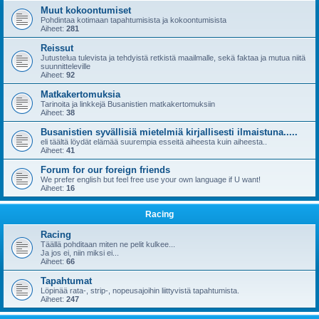
Muut kokoontumiset
Pohdintaa kotimaan tapahtumisista ja kokoontumisista
Aiheet:
281
Reissut
Jutustelua tulevista ja tehdyistä retkistä maailmalle, sekä faktaa ja mutua niitä
suunnitteleville
Aiheet:
92
Matkakertomuksia
Tarinoita ja linkkejä Busanistien matkakertomuksiin
Aiheet:
38
Busanistien syvällisiä mietelmiä kirjallisesti ilmaistuna.....
eli täältä löydät elämää suurempia esseitä aiheesta kuin aiheesta..
Aiheet:
41
Forum for our foreign friends
We prefer english but feel free use your own language if U want!
Aiheet:
16
Racing
Racing
Täällä pohditaan miten ne pelit kulkee...
Ja jos ei, niin miksi ei...
Aiheet:
66
Tapahtumat
Löpinää rata-, strip-, nopeusajoihin liittyvistä tapahtumista.
Aiheet:
247