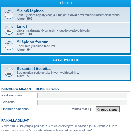
Yleinen
Yleistä löpinää
Kaikki yleiset höpötykset ja jutut jotka eivät sovi muihin foorumeihin tänne..
Aiheet:
803
Linkit
Linkit maailmalta löytyneisiin video&kuva&kotisivuihin
Aiheet:
104
Ylläpidon foorumi
Foorumin ylläpidon foorumi
Aiheet:
64
Keskustelualue
Busanistit tiedottaa
Busanistien tiedoituksia liittyen webbisaittiin..
Aiheet:
57
KIRJAUDU SISÄÄN
•
REKISTERÖIDY
Käyttäjätunnus:
Salasana:
Unohdin salasanani
Muista minut
PAIKALLAOLIJAT
Yhteensä
39
käyttäjää paikalla :: 3 rekisteröitynyttä, 0 piilossa ja 36 vierasta (Tieto
perustuu viimeisen 5 minuutin aikana olleisiin aktiivisiin käyttäjiin)