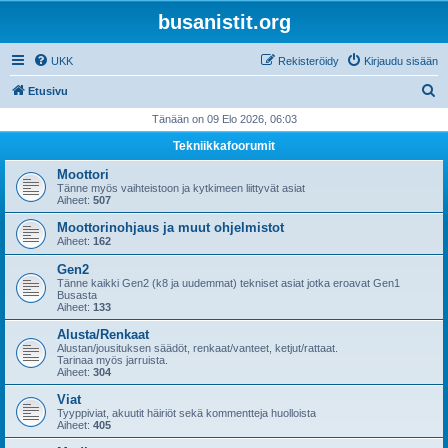
busanistit.org
UKK
Rekisteröidy
Kirjaudu sisään
E
Etusivu
t
Tänään on 09 Elo 2026, 06:03
s
Tekniikkafoorumit
i
Moottori
Tänne myös vaihteistoon ja kytkimeen liittyvät asiat
Aiheet:
507
Moottorinohjaus ja muut ohjelmistot
Aiheet:
162
Gen2
Tänne kaikki Gen2 (k8 ja uudemmat) tekniset asiat jotka eroavat Gen1
Busasta
Aiheet:
133
Alusta/Renkaat
Alustan/jousituksen säädöt, renkaat/vanteet, ketjut/rattaat.
Tarinaa myös jarruista.
Aiheet:
304
Viat
Tyyppiviat, akuutit häiriöt sekä kommentteja huolloista
Aiheet:
405