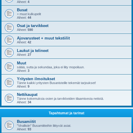
Aiheet:
4
Busat
+ muut kulkupelit
Aiheet:
44
Osat ja tarvikkeet
Aiheet:
590
Ajovarusteet + muut tekstiilit
Aiheet:
42
Laukut ja telineet
Aiheet:
27
Muut
sälää, sutta ja sekundaa, joka ei liity mopoiluun.
Aiheet:
3
Yritysten ilmoitukset
Tänne kaikki yritysten Busanisteille tekemät tarjoukset!
Aiheet:
9
Nettikaupat
Tänne kokemuksia osien ja tarvikkeiden tilaamisesta netistä.
Aiheet:
34
Tapahtumat ja tarinat
Busamiitit
"Virallisiin" Busamiitteihin liittyvät asiat.
Aiheet:
93