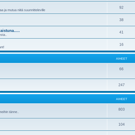
92
aa ja mutua niitä suunnitteleville
38
aistuna.....
41
sta..
16
nt!
AIHEET
66
247
AIHEET
803
meihin tänne..
104