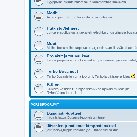
Tyyppiviat, akuutit häiriöt sekä kommentteja huolloista
Modit
Airbox, pair, TRE, sekä muita omia virityksiä
Putkistot/telineet
Juttua eri putkistoista sekä teline/laukku yhdistelmistä busas
Muut
Muihin foorumeihin sopimattomat, teniikkaan liittyvät aiheet t
Projektit ja tuunaukset
Tänne projektikertomukset sekä topicit omaan pyörään tehdy
Turbo Busanistit
Turbo Busanistien oma foorumi. Turbolla pääsee ja lujaa
B-King
Kaikkea koskien B-King:iä,tekniikkaa,ajokokemuksia jne
Ryhmää moderoi : ksthb
PÖRSSIFOORUMIT
Busanisti -tuotteet
Infoa ja juttua Busanisti-tuotteista tänne
Jäsenten junailemat kimppatilaukset
jarrupaloja,tulppia,renkaita jne... tänne tilauslistat