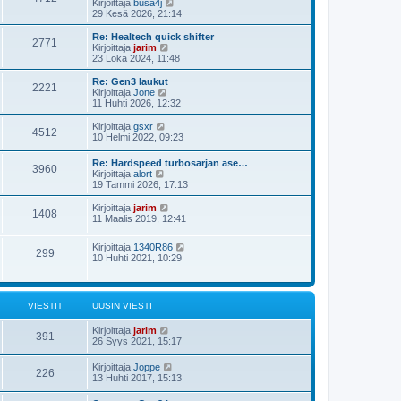
e
N
Kirjoittaja
busa4j
n
u
s
ä
29 Kesä 2026, 21:14
v
s
t
y
i
i
i
t
e
Re: Healtech quick shifter
n
2771
ä
N
s
Kirjoittaja
jarim
v
u
ä
t
23 Loka 2024, 11:48
i
u
y
i
e
s
t
Re: Gen3 laukut
s
2221
i
ä
N
Kirjoittaja
Jone
t
n
u
ä
11 Huhti 2026, 12:32
i
v
u
y
i
s
t
N
Kirjoittaja
gsxr
e
4512
i
ä
ä
10 Helmi 2022, 09:23
s
n
u
y
t
v
u
t
Re: Hardspeed turbosarjan ase…
i
i
s
3960
ä
N
Kirjoittaja
alort
e
i
u
ä
19 Tammi 2026, 17:13
s
n
u
y
t
v
s
t
N
Kirjoittaja
jarim
i
i
i
1408
ä
ä
11 Maalis 2019, 12:41
e
n
u
y
s
v
u
t
t
i
N
Kirjoittaja
1340R86
s
ä
299
i
e
ä
10 Huhti 2021, 10:29
i
u
s
y
n
u
t
t
v
s
i
ä
i
i
u
e
n
VIESTIT
UUSIN VIESTI
u
s
v
s
t
i
N
Kirjoittaja
jarim
i
i
391
e
ä
26 Syys 2021, 15:17
n
s
y
v
t
t
i
N
Kirjoittaja
Joppe
i
226
ä
e
ä
13 Huhti 2017, 15:13
u
s
y
u
t
t