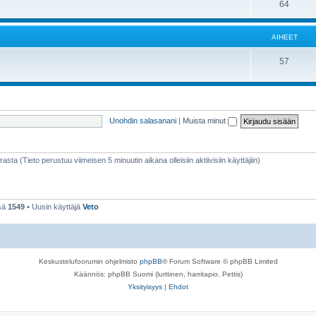
64
AIHEET
57
Unohdin salasanani
|
Muista minut
rasta (Tieto perustuu viimeisen 5 minuutin aikana olleisiin aktiivisiin käyttäjiin)
nsä
1549
• Uusin käyttäjä
Veto
Keskustelufoorumin ohjelmisto
phpBB
® Forum Software © phpBB Limited
Käännös: phpBB Suomi (lurttinen, harritapio, Pettis)
Yksityisyys
|
Ehdot