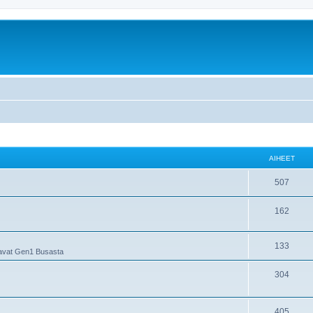
AIHEET
507
162
133
oavat Gen1 Busasta
304
405