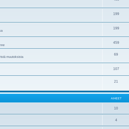
199
199
sa
459
änne
69
istä muutoksista
107
21
AIHEET
10
4