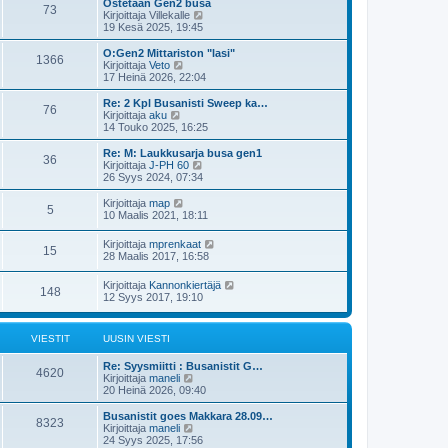
Ostetaan Gen2 busa
s
i
73
ä
N
Kirjoittaja
Villekalle
i
u
ä
19 Kesä 2025, 19:45
n
u
y
v
s
t
i
O:Gen2 Mittariston "lasi"
i
1366
ä
N
e
Kirjoittaja
Veto
n
u
ä
s
17 Heinä 2026, 22:04
v
u
y
t
i
s
t
i
Re: 2 Kpl Busanisti Sweep ka…
e
76
i
ä
N
Kirjoittaja
aku
s
n
u
ä
14 Touko 2025, 16:25
t
v
u
y
i
i
s
t
Re: M: Laukkusarja busa gen1
e
36
i
ä
N
Kirjoittaja
J-PH 60
s
n
u
ä
26 Syys 2024, 07:34
t
v
u
y
i
i
s
t
N
Kirjoittaja
map
e
5
i
ä
ä
10 Maalis 2021, 18:11
s
n
u
y
t
v
u
t
N
Kirjoittaja
mprenkaat
i
i
s
15
ä
ä
28 Maalis 2017, 16:58
e
i
u
y
s
n
u
t
t
v
N
Kirjoittaja
Kannonkiertäjä
s
148
ä
i
i
ä
12 Syys 2017, 19:10
i
u
e
y
n
u
s
t
v
s
t
ä
i
VIESTIT
UUSIN VIESTI
i
i
u
e
n
u
s
v
Re: Syysmiitti : Busanistit G…
s
t
4620
i
N
Kirjoittaja
maneli
i
i
e
ä
20 Heinä 2026, 09:40
n
s
y
v
t
t
Busanistit goes Makkara 28.09…
i
8323
i
ä
N
Kirjoittaja
maneli
e
u
ä
24 Syys 2025, 17:56
s