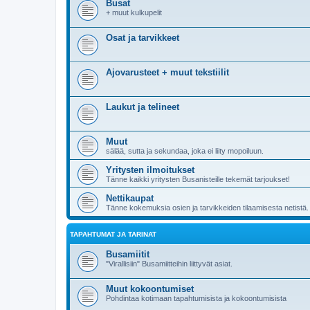
Busat
+ muut kulkupelit
Osat ja tarvikkeet
Ajovarusteet + muut tekstiilit
Laukut ja telineet
Muut
sälää, sutta ja sekundaa, joka ei liity mopoiluun.
Yritysten ilmoitukset
Tänne kaikki yritysten Busanisteille tekemät tarjoukset!
Nettikaupat
Tänne kokemuksia osien ja tarvikkeiden tilaamisesta netistä.
TAPAHTUMAT JA TARINAT
Busamiitit
"Virallisiin" Busamiitteihin liittyvät asiat.
Muut kokoontumiset
Pohdintaa kotimaan tapahtumisista ja kokoontumisista