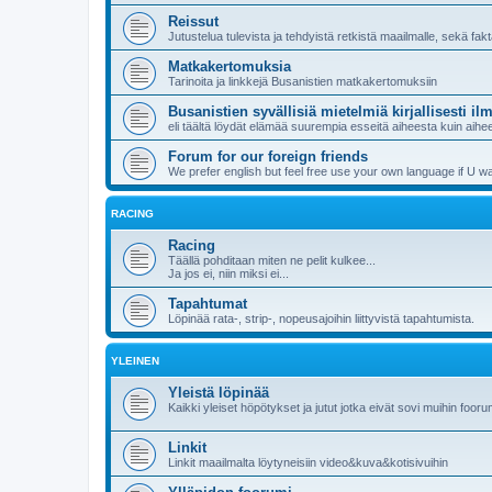
Reissut
Jutustelua tulevista ja tehdyistä retkistä maailmalle, sekä fakt
Matkakertomuksia
Tarinoita ja linkkejä Busanistien matkakertomuksiin
Busanistien syvällisiä mietelmiä kirjallisesti ilm
eli täältä löydät elämää suurempia esseitä aiheesta kuin aihee
Forum for our foreign friends
We prefer english but feel free use your own language if U wa
RACING
Racing
Täällä pohditaan miten ne pelit kulkee...
Ja jos ei, niin miksi ei...
Tapahtumat
Löpinää rata-, strip-, nopeusajoihin liittyvistä tapahtumista.
YLEINEN
Yleistä löpinää
Kaikki yleiset höpötykset ja jutut jotka eivät sovi muihin fooru
Linkit
Linkit maailmalta löytyneisiin video&kuva&kotisivuihin