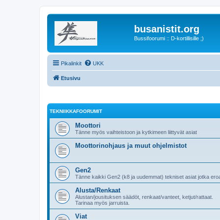
busanistit.org
Bussifoorumi :: D-kortillisille ;)
Pikalinkit
UKK
Etusivu
TEKNIIKKAFOORUMIT
Moottori
Tänne myös vaihteistoon ja kytkimeen liittyvät asiat
Moottorinohjaus ja muut ohjelmistot
Gen2
Tänne kaikki Gen2 (k8 ja uudemmat) tekniset asiat jotka er
Alusta/Renkaat
Alustan/jousituksen säädöt, renkaat/vanteet, ketjut/rattaat.
Tarinaa myös jarruista.
Viat