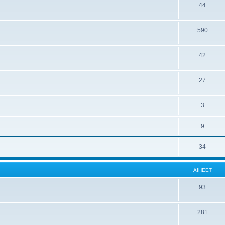
44
590
42
27
3
9
34
AIHEET
93
281