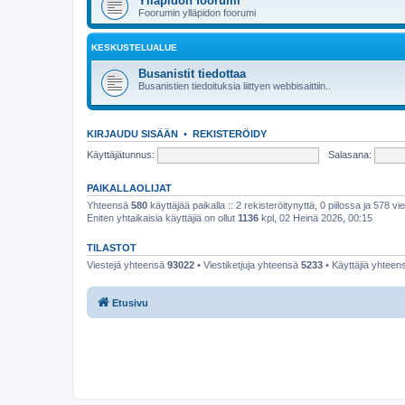
Ylläpidon foorumi
Foorumin ylläpidon foorumi
KESKUSTELUALUE
Busanistit tiedottaa
Busanistien tiedoituksia liittyen webbisaittiin..
KIRJAUDU SISÄÄN
•
REKISTERÖIDY
Käyttäjätunnus:
Salasana:
PAIKALLAOLIJAT
Yhteensä
580
käyttäjää paikalla :: 2 rekisteröitynyttä, 0 piilossa ja 578 vie
Eniten yhtaikaisia käyttäjiä on ollut
1136
kpl, 02 Heinä 2026, 00:15
TILASTOT
Viestejä yhteensä
93022
• Viestiketjuja yhteensä
5233
• Käyttäjiä yhtee
Etusivu