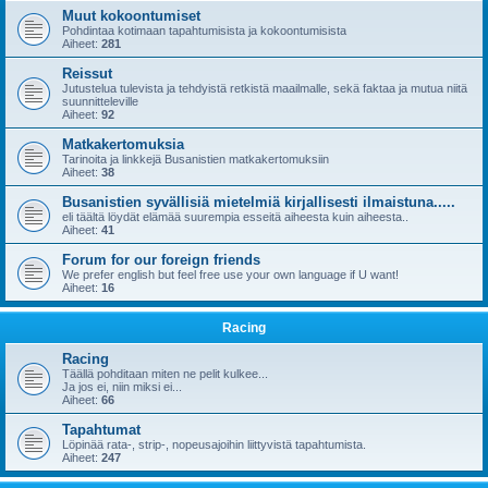
Muut kokoontumiset
Pohdintaa kotimaan tapahtumisista ja kokoontumisista
Aiheet:
281
Reissut
Jutustelua tulevista ja tehdyistä retkistä maailmalle, sekä faktaa ja mutua niitä
suunnitteleville
Aiheet:
92
Matkakertomuksia
Tarinoita ja linkkejä Busanistien matkakertomuksiin
Aiheet:
38
Busanistien syvällisiä mietelmiä kirjallisesti ilmaistuna.....
eli täältä löydät elämää suurempia esseitä aiheesta kuin aiheesta..
Aiheet:
41
Forum for our foreign friends
We prefer english but feel free use your own language if U want!
Aiheet:
16
Racing
Racing
Täällä pohditaan miten ne pelit kulkee...
Ja jos ei, niin miksi ei...
Aiheet:
66
Tapahtumat
Löpinää rata-, strip-, nopeusajoihin liittyvistä tapahtumista.
Aiheet:
247