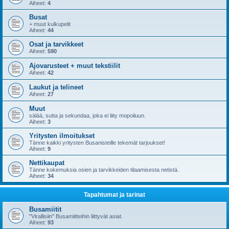
Aiheet:
4
Busat
+ muut kulkupelit
Aiheet:
44
Osat ja tarvikkeet
Aiheet:
590
Ajovarusteet + muut tekstiilit
Aiheet:
42
Laukut ja telineet
Aiheet:
27
Muut
sälää, sutta ja sekundaa, joka ei liity mopoiluun.
Aiheet:
3
Yritysten ilmoitukset
Tänne kaikki yritysten Busanisteille tekemät tarjoukset!
Aiheet:
9
Nettikaupat
Tänne kokemuksia osien ja tarvikkeiden tilaamisesta netistä.
Aiheet:
34
Tapahtumat ja tarinat
Busamiitit
"Virallisiin" Busamiitteihin liittyvät asiat.
Aiheet:
93