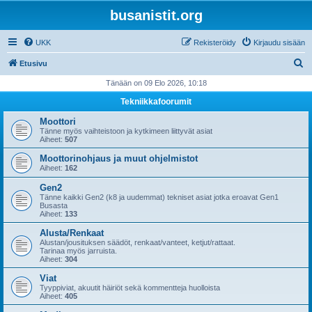
busanistit.org
UKK
Rekisteröidy
Kirjaudu sisään
E
Etusivu
t
Tänään on 09 Elo 2026, 10:18
s
Tekniikkafoorumit
i
Moottori
Tänne myös vaihteistoon ja kytkimeen liittyvät asiat
Aiheet:
507
Moottorinohjaus ja muut ohjelmistot
Aiheet:
162
Gen2
Tänne kaikki Gen2 (k8 ja uudemmat) tekniset asiat jotka eroavat Gen1
Busasta
Aiheet:
133
Alusta/Renkaat
Alustan/jousituksen säädöt, renkaat/vanteet, ketjut/rattaat.
Tarinaa myös jarruista.
Aiheet:
304
Viat
Tyyppiviat, akuutit häiriöt sekä kommentteja huolloista
Aiheet:
405