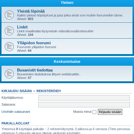
Yleinen
Yleistä löpinää
Kaikki yleiset höpötykset ja jutut jotka eivät sovi muihin foorumeihin tänne..
Aiheet:
803
Linkit
Linkit maailmalta löytyneisiin video&kuva&kotisivuihin
Aiheet:
104
Ylläpidon foorumi
Foorumin ylläpidon foorumi
Aiheet:
64
Keskustelualue
Busanistit tiedottaa
Busanistien tiedoituksia liittyen webbisaittiin..
Aiheet:
57
KIRJAUDU SISÄÄN
•
REKISTERÖIDY
Käyttäjätunnus:
Salasana:
Unohdin salasanani
Muista minut
PAIKALLAOLIJAT
Yhteensä
8
käyttäjää paikalla :: 2 rekisteröitynyttä, 0 piilossa ja 6 vierasta (Tieto perustuu
viimeisen 5 minuutin aikana olleisiin aktiivisiin käyttäjiin)