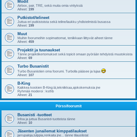
Modit
Airbox, pair, TRE, sekä muita omia virityksiä
Aiheet:
199
Putkistot/telineet
Juttua eri putkistoista sekä teline/laukku yhdistelmistä busassa
Aiheet:
199
Muut
Muihin foorumeihin sopimattomat, teniikkaan liittyvät aiheet tänne
Aiheet:
459
Projektit ja tuunaukset
Tänne projektikertomukset sekä topicit omaan pyörään tehdyistä muutoksista
Aiheet:
69
Turbo Busanistit
Turbo Busanistien oma foorumi. Turbolla pääsee ja lujaa
Aiheet:
107
B-King
Kaikkea koskien B-King:iä,tekniikkaa,ajokokemuksia jne
Ryhmää moderoi : ksthb
Aiheet:
21
Pörssifoorumit
Busanisti -tuotteet
Infoa ja juttua Busanisti-tuotteista tänne
Aiheet:
10
Jäsenten junailemat kimppatilaukset
jarrupaloja,tulppia,renkaita jne... tänne tilauslistat