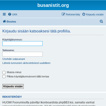
busanistit.org
UKK
Rekisteröidy
Kirjaudu sisään
E
Etusivu
t
Kirjaudu sisään katsoaksesi tätä profiilia.
s
i
Käyttäjätunnus:
Salasana:
Unohdin salasanani
Lähetä tunnusten aktivointiviesti uudelleen
Muista minut
Piilota käyttäjätunnukseni tällä kertaa
REKISTERÖIDY
HUOM! Foorumisofta päivittyi Ikonboardista phpBB3:ksi, samalla vanhat