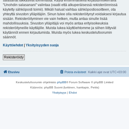
salasanat lakkasivat toimimasta. Käytä ensimmäisellä kirjautumiskerralla
"Unohdin salasanani" valintaa (vaatii että alkuperäisessä rekisteröinnissä
käytetty sähköposti toimii). Mikäli haluat vaihtaa sähköpostiosoitteen, ota
yhteyttä sivuston ylläpitäjiin. Sinun tulee olla rekisteröitynyt voidaksesi kirjautua
sisään. Rekisteröityminen vie vain hetken, mutta antaa sinulle lisää
mahdollisuuksia. Sivuston ylläpitäjä voi myös antaa erityisoikeuksia
rekisteröityneille käyttäjille. Muista lukea käyttöehtomme ja siihen liittyvät
käytännöt ennen kirjautumista. Muista myös lukea keskustelufoorumin
säännöt.
Käyttöehdot
|
Yksityisyyden suoja
Rekisteröidy
Etusivu
Poista evästeet
Kaikki ajat ovat
UTC+03:00
Keskustelufoorumin ohjelmisto
phpBB
® Forum Software © phpBB Limited
Käännös: phpBB Suomi (lurttinen, harritapio, Pettis)
Yksityisyys
|
Ehdot