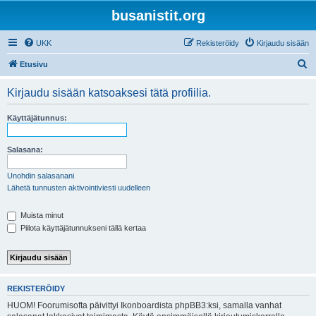
busanistit.org
UKK
Rekisteröidy
Kirjaudu sisään
E
Etusivu
t
Kirjaudu sisään katsoaksesi tätä profiilia.
s
i
Käyttäjätunnus:
Salasana:
Unohdin salasanani
Lähetä tunnusten aktivointiviesti uudelleen
Muista minut
Piilota käyttäjätunnukseni tällä kertaa
REKISTERÖIDY
HUOM! Foorumisofta päivittyi Ikonboardista phpBB3:ksi, samalla vanhat