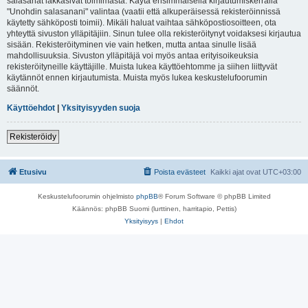
salasanat lakkasivat toimimasta. Käytä ensimmäisellä kirjautumiskerralla
"Unohdin salasanani" valintaa (vaatii että alkuperäisessä rekisteröinnissä
käytetty sähköposti toimii). Mikäli haluat vaihtaa sähköpostiosoitteen, ota
yhteyttä sivuston ylläpitäjiin. Sinun tulee olla rekisteröitynyt voidaksesi kirjautua
sisään. Rekisteröityminen vie vain hetken, mutta antaa sinulle lisää
mahdollisuuksia. Sivuston ylläpitäjä voi myös antaa erityisoikeuksia
rekisteröityneille käyttäjille. Muista lukea käyttöehtomme ja siihen liittyvät
käytännöt ennen kirjautumista. Muista myös lukea keskustelufoorumin
säännöt.
Käyttöehdot
|
Yksityisyyden suoja
Rekisteröidy
Etusivu
Poista evästeet
Kaikki ajat ovat
UTC+03:00
Keskustelufoorumin ohjelmisto
phpBB
® Forum Software © phpBB Limited
Käännös: phpBB Suomi (lurttinen, harritapio, Pettis)
Yksityisyys
|
Ehdot