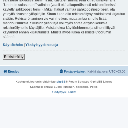
salasanat lakkasivat toimimasta. Käytä ensimmäisellä kirjautumiskerralla
"Unohdin salasanani" valintaa (vaatii että alkuperäisessä rekisteröinnissä
käytetty sähköposti toimii). Mikäli haluat vaihtaa sähköpostiosoitteen, ota
yhteyttä sivuston ylläpitäjiin. Sinun tulee olla rekisteröitynyt voidaksesi kirjautua
sisään. Rekisteröityminen vie vain hetken, mutta antaa sinulle lisää
mahdollisuuksia. Sivuston ylläpitäjä voi myös antaa erityisoikeuksia
rekisteröityneille käyttäjille. Muista lukea käyttöehtomme ja siihen liittyvät
käytännöt ennen kirjautumista. Muista myös lukea keskustelufoorumin
säännöt.
Käyttöehdot
|
Yksityisyyden suoja
Rekisteröidy
Etusivu
Poista evästeet
Kaikki ajat ovat
UTC+03:00
Keskustelufoorumin ohjelmisto
phpBB
® Forum Software © phpBB Limited
Käännös: phpBB Suomi (lurttinen, harritapio, Pettis)
Yksityisyys
|
Ehdot