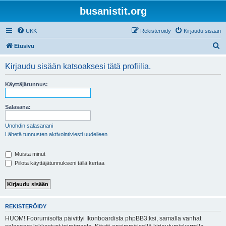
busanistit.org
UKK
Rekisteröidy
Kirjaudu sisään
E
Etusivu
t
Kirjaudu sisään katsoaksesi tätä profiilia.
s
i
Käyttäjätunnus:
Salasana:
Unohdin salasanani
Lähetä tunnusten aktivointiviesti uudelleen
Muista minut
Piilota käyttäjätunnukseni tällä kertaa
REKISTERÖIDY
HUOM! Foorumisofta päivittyi Ikonboardista phpBB3:ksi, samalla vanhat