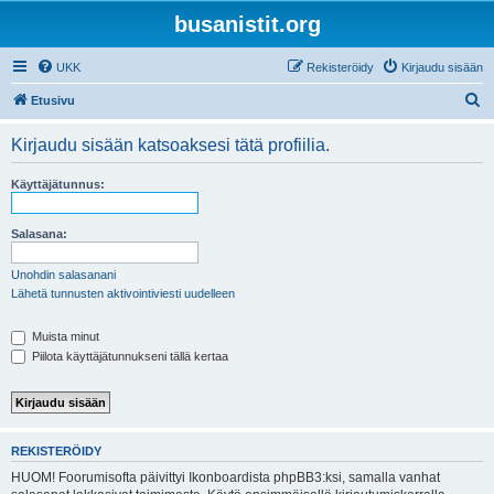
busanistit.org
UKK
Rekisteröidy
Kirjaudu sisään
E
Etusivu
t
Kirjaudu sisään katsoaksesi tätä profiilia.
s
i
Käyttäjätunnus:
Salasana:
Unohdin salasanani
Lähetä tunnusten aktivointiviesti uudelleen
Muista minut
Piilota käyttäjätunnukseni tällä kertaa
REKISTERÖIDY
HUOM! Foorumisofta päivittyi Ikonboardista phpBB3:ksi, samalla vanhat