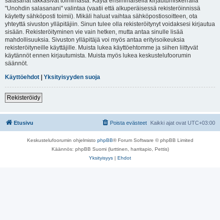
salasanat lakkasivat toimimasta. Käytä ensimmäisellä kirjautumiskerralla
"Unohdin salasanani" valintaa (vaatii että alkuperäisessä rekisteröinnissä
käytetty sähköposti toimii). Mikäli haluat vaihtaa sähköpostiosoitteen, ota
yhteyttä sivuston ylläpitäjiin. Sinun tulee olla rekisteröitynyt voidaksesi kirjautua
sisään. Rekisteröityminen vie vain hetken, mutta antaa sinulle lisää
mahdollisuuksia. Sivuston ylläpitäjä voi myös antaa erityisoikeuksia
rekisteröityneille käyttäjille. Muista lukea käyttöehtomme ja siihen liittyvät
käytännöt ennen kirjautumista. Muista myös lukea keskustelufoorumin
säännöt.
Käyttöehdot
|
Yksityisyyden suoja
Rekisteröidy
Etusivu
Poista evästeet
Kaikki ajat ovat
UTC+03:00
Keskustelufoorumin ohjelmisto
phpBB
® Forum Software © phpBB Limited
Käännös: phpBB Suomi (lurttinen, harritapio, Pettis)
Yksityisyys
|
Ehdot