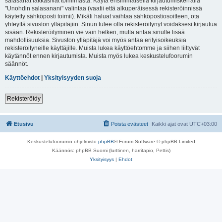
salasanat lakkasivat toimimasta. Käytä ensimmäisellä kirjautumiskerralla
"Unohdin salasanani" valintaa (vaatii että alkuperäisessä rekisteröinnissä
käytetty sähköposti toimii). Mikäli haluat vaihtaa sähköpostiosoitteen, ota
yhteyttä sivuston ylläpitäjiin. Sinun tulee olla rekisteröitynyt voidaksesi kirjautua
sisään. Rekisteröityminen vie vain hetken, mutta antaa sinulle lisää
mahdollisuuksia. Sivuston ylläpitäjä voi myös antaa erityisoikeuksia
rekisteröityneille käyttäjille. Muista lukea käyttöehtomme ja siihen liittyvät
käytännöt ennen kirjautumista. Muista myös lukea keskustelufoorumin
säännöt.
Käyttöehdot
|
Yksityisyyden suoja
Rekisteröidy
Etusivu
Poista evästeet
Kaikki ajat ovat
UTC+03:00
Keskustelufoorumin ohjelmisto
phpBB
® Forum Software © phpBB Limited
Käännös: phpBB Suomi (lurttinen, harritapio, Pettis)
Yksityisyys
|
Ehdot