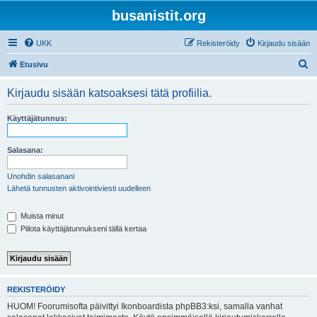
busanistit.org
UKK
Rekisteröidy
Kirjaudu sisään
E
Etusivu
t
Kirjaudu sisään katsoaksesi tätä profiilia.
s
i
Käyttäjätunnus:
Salasana:
Unohdin salasanani
Lähetä tunnusten aktivointiviesti uudelleen
Muista minut
Piilota käyttäjätunnukseni tällä kertaa
REKISTERÖIDY
HUOM! Foorumisofta päivittyi Ikonboardista phpBB3:ksi, samalla vanhat