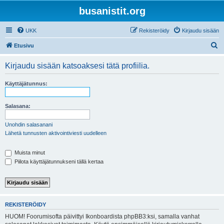
busanistit.org
UKK
Rekisteröidy
Kirjaudu sisään
E
Etusivu
t
Kirjaudu sisään katsoaksesi tätä profiilia.
s
i
Käyttäjätunnus:
Salasana:
Unohdin salasanani
Lähetä tunnusten aktivointiviesti uudelleen
Muista minut
Piilota käyttäjätunnukseni tällä kertaa
REKISTERÖIDY
HUOM! Foorumisofta päivittyi Ikonboardista phpBB3:ksi, samalla vanhat