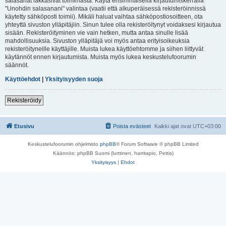
salasanat lakkasivat toimimasta. Käytä ensimmäisellä kirjautumiskerralla
"Unohdin salasanani" valintaa (vaatii että alkuperäisessä rekisteröinnissä
käytetty sähköposti toimii). Mikäli haluat vaihtaa sähköpostiosoitteen, ota
yhteyttä sivuston ylläpitäjiin. Sinun tulee olla rekisteröitynyt voidaksesi kirjautua
sisään. Rekisteröityminen vie vain hetken, mutta antaa sinulle lisää
mahdollisuuksia. Sivuston ylläpitäjä voi myös antaa erityisoikeuksia
rekisteröityneille käyttäjille. Muista lukea käyttöehtomme ja siihen liittyvät
käytännöt ennen kirjautumista. Muista myös lukea keskustelufoorumin
säännöt.
Käyttöehdot
|
Yksityisyyden suoja
Rekisteröidy
Etusivu
Poista evästeet
Kaikki ajat ovat
UTC+03:00
Keskustelufoorumin ohjelmisto
phpBB
® Forum Software © phpBB Limited
Käännös: phpBB Suomi (lurttinen, harritapio, Pettis)
Yksityisyys
|
Ehdot