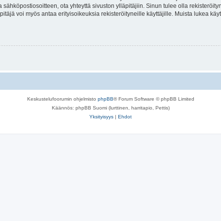
a sähköpostiosoitteen, ota yhteyttä sivuston ylläpitäjiin. Sinun tulee olla rekisteröi
itäjä voi myös antaa erityisoikeuksia rekisteröityneille käyttäjille. Muista lukea käy
Keskustelufoorumin ohjelmisto
phpBB
® Forum Software © phpBB Limited
Käännös: phpBB Suomi (lurttinen, harritapio, Pettis)
Yksityisyys
|
Ehdot