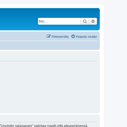
Etsi
Tarkennettu haku
Rekisteröidy
Kirjaudu sisään
"Unohdin salasanani" valintaa (vaatii että alkuperäisessä