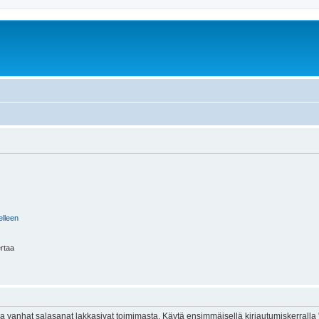
elleen
ertaa
 vanhat salasanat lakkasivat toimimasta. Käytä ensimmäisellä kirjautumiskerralla 