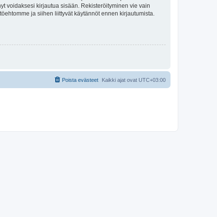
tynyt voidaksesi kirjautua sisään. Rekisteröityminen vie vain
ttöehtomme ja siihen liittyvät käytännöt ennen kirjautumista.
Poista evästeet
Kaikki ajat ovat
UTC+03:00