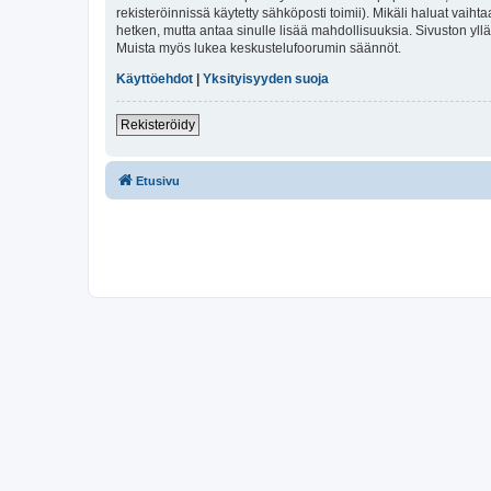
rekisteröinnissä käytetty sähköposti toimii). Mikäli haluat vaihta
hetken, mutta antaa sinulle lisää mahdollisuuksia. Sivuston ylläp
Muista myös lukea keskustelufoorumin säännöt.
Käyttöehdot
|
Yksityisyyden suoja
Rekisteröidy
Etusivu