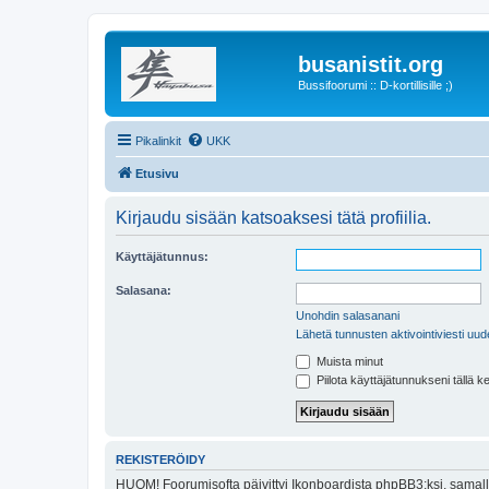
busanistit.org
Bussifoorumi :: D-kortillisille ;)
Pikalinkit
UKK
Etusivu
Kirjaudu sisään katsoaksesi tätä profiilia.
Käyttäjätunnus:
Salasana:
Unohdin salasanani
Lähetä tunnusten aktivointiviesti uud
Muista minut
Piilota käyttäjätunnukseni tällä k
REKISTERÖIDY
HUOM! Foorumisofta päivittyi Ikonboardista phpBB3:ksi, samalla